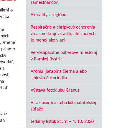
zamestnancov
níkmi o
Aktuality z regiónu
iť sa
Respiračné a chrípkové ochorenia
sme
v našom kraji vzrástli, ale chorých
čných
je menej ako vlani
u, zmene
o priamo
Veľkokapacitné odberové miesto aj
icky
v Banskej Bystrici
povedať,
e s
Arónia, jarabina čierna alebo
enosť,
sibírska čučoriedka
 na
iehať
Výstava fotoklubu Granus
Víťaz osemnásteho kola čitateľskej
súťaže
avne
u v
Jedálny lístok 21. 9. – 4. 10. 2020