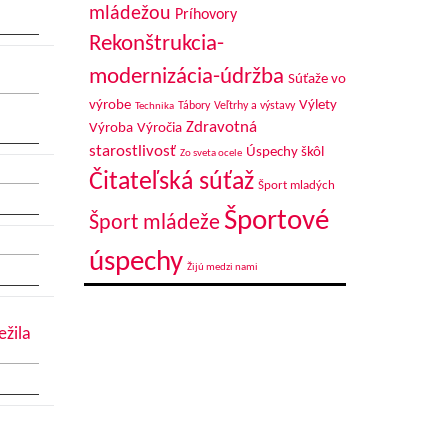
mládežou
Príhovory
Rekonštrukcia-
modernizácia-údržba
Súťaže vo
výrobe
Výlety
Tábory
Veľtrhy a výstavy
Technika
Zdravotná
Výroba
Výročia
starostlivosť
Úspechy škôl
Zo sveta ocele
Čitateľská súťaž
Šport mladých
Športové
Šport mládeže
úspechy
Žijú medzi nami
ežila