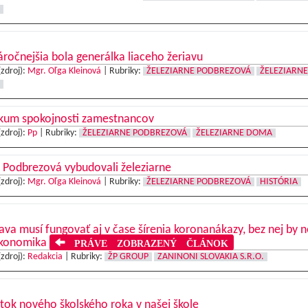
ročnejšia bola generálka liaceho žeriavu
(zdroj):
Mgr. Oľga Kleinová
|
Rubriky:
ŽELEZIARNE PODBREZOVÁ
ŽELEZIARNE
skum spokojnosti zamestnancov
(zdroj):
Pp
|
Rubriky:
ŽELEZIARNE PODBREZOVÁ
ŽELEZIARNE DOMA
 Podbrezová vybudovali železiarne
(zdroj):
Mgr. Oľga Kleinová
|
Rubriky:
ŽELEZIARNE PODBREZOVÁ
HISTÓRIA
va musí fungovať aj v čase šírenia koronanákazy, bez nej by n
ekonomika
PRÁVE ZOBRAZENÝ ČLÁNOK
(zdroj):
Redakcia
|
Rubriky:
ŽP GROUP
ZANINONI SLOVAKIA S.R.O.
tok nového školského roka v našej škole