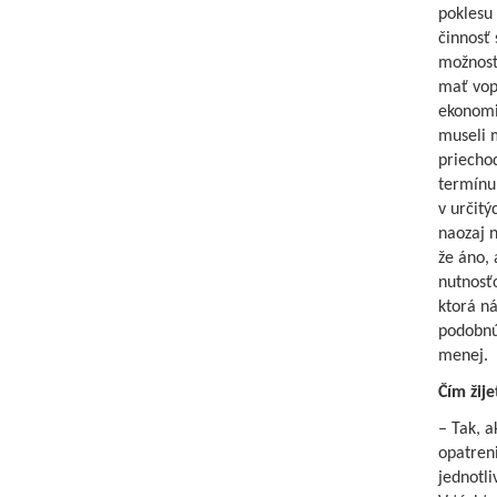
poklesu
činnosť 
možnosti
mať vop
ekonomic
museli 
priecho
termínu
v určitý
naozaj n
že áno, 
nutnosťo
ktorá ná
podobnú 
menej.
Čím žij
– Tak, a
opatren
jednotli