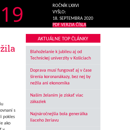
19
ROČNÍK LXXVI
VYŠLO:
18. SEPTEMBRA 2020
PDF VERZIA ČÍSLA
AKTUÁLNE TOP ČLÁNKY
žila
Blahoželanie k jubileu aj od
Technickej univerzity v Košiciach
Doprava musí fungovať aj v čase
šírenia koronanákazy, bez nej by
nežila ani ekonomika
Naším želaním je získať viac
zákaziek
iu
ovnaní s
Najnáročnejšia bola generálka
i pokles
liaceho žeriavu
le ako
ť v