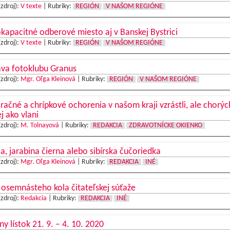
(zdroj):
V texte
|
Rubriky:
REGIÓN
V NAŠOM REGIÓNE
kapacitné odberové miesto aj v Banskej Bystrici
(zdroj):
V texte
|
Rubriky:
REGIÓN
V NAŠOM REGIÓNE
ava fotoklubu Granus
(zdroj):
Mgr. Oľga Kleinová
|
Rubriky:
REGIÓN
V NAŠOM REGIÓNE
račné a chrípkové ochorenia v našom kraji vzrástli, ale chorýc
 ako vlani
(zdroj):
M. Tolnayová
|
Rubriky:
REDAKCIA
ZDRAVOTNÍCKE OKIENKO
a, jarabina čierna alebo sibírska čučoriedka
(zdroj):
Mgr. Oľga Kleinová
|
Rubriky:
REDAKCIA
INÉ
 osemnásteho kola čitateľskej súťaže
(zdroj):
Redakcia
|
Rubriky:
REDAKCIA
INÉ
ny lístok 21. 9. – 4. 10. 2020