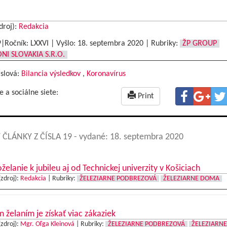
droj):
Redakcia
9|Ročník: LXXVI | Vyšlo:
18. septembra 2020
|
Rubriky:
ŽP GROUP
NI SLOVAKIA S.R.O.
 slová:
Bilancia výsledkov
,
Koronavírus
e a sociálne siete:
Print
 ČLÁNKY Z ČÍSLA 19
- vydané: 18. septembra 2020
želanie k jubileu aj od Technickej univerzity v Košiciach
(zdroj):
Redakcia
|
Rubriky:
ŽELEZIARNE PODBREZOVÁ
ŽELEZIARNE DOMA
 želaním je získať viac zákaziek
(zdroj):
Mgr. Oľga Kleinová
|
Rubriky:
ŽELEZIARNE PODBREZOVÁ
ŽELEZIARNE