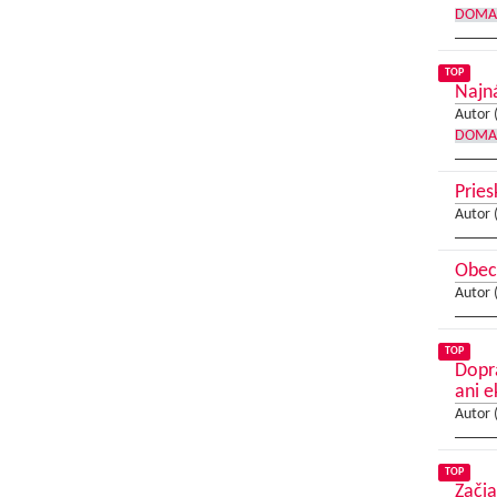
DOMA
TOP
Najná
Autor 
DOMA
Prie
Autor 
Obec
Autor 
TOP
Dopra
ani 
Autor 
TOP
Začia