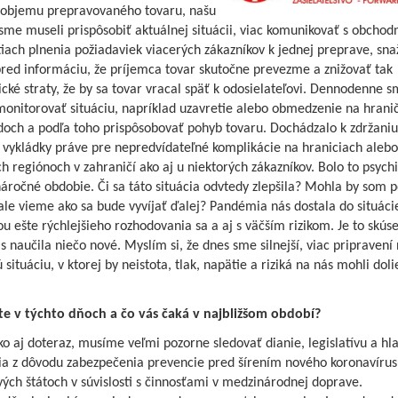
 objemu prepravovaného tovaru, našu
sme museli prispôsobiť aktuálnej situácii, viac komunikovať s obchod
ach plnenia požiadaviek viacerých zákazníkov k jednej preprave, snaž
red informáciu, že príjemca tovar skutočne prevezme a znižovať tak
ké straty, že by sa tovar vracal späť k odosielateľovi. Dennodenne 
monitorovať situáciu, napríklad uzavretie alebo obmedzenie na hrani
doch a podľa toho prispôsobovať pohyb tovaru. Dochádzalo k zdržani
 vykládky práve pre nepredvídateľné komplikácie na hraniciach aleb
ch regiónoch v zahraničí ako aj u niektorých zákazníkov. Bolo to psych
áročné obdobie. Či sa táto situácia odvtedy zlepšila? Mohla by som 
ale vieme ako sa bude vyvíjať ďalej? Pandémia nás dostala do situáci
u ešte rýchlejšieho rozhodovania sa a aj s väčším rizikom. Je to skús
s naučila niečo nové. Myslím si, že dnes sme silnejší, viac pripravení
situáciu, v ktorej by neistota, tlak, napätie a riziká na nás mohli dol
ete v týchto dňoch a čo vás čaká v najbližšom období?
ko aj doteraz, musíme veľmi pozorne sledovať dianie, legislatívu a hl
ia z dôvodu zabezpečenia prevencie pred šírením nového koronavírus
vých štátoch v súvislosti s činnosťami v medzinárodnej doprave.