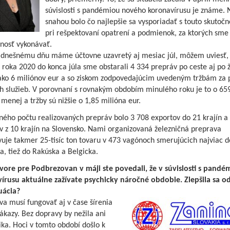
súvislosti s pandémiou nového koronavírusu je známe. 
snahou bolo čo najlepšie sa vysporiadať s touto skutoč
pri rešpektovaní opatrení a podmienok, za ktorých sme
nnosť vykonávať.
 dnešnému dňu máme účtovne uzavretý aj mesiac júl, môžem uviesť, 
 roka 2020 do konca júla sme obstarali 4 334 prepráv po ceste aj po ž
 ako 6 miliónov eur a so ziskom zodpovedajúcim uvedeným tržbám za 
ch služieb. V porovnaní s rovnakým obdobím minulého roku je to o 65
menej a tržby sú nižšie o 1,85 milióna eur.
ného počtu realizovaných prepráv bolo 3 708 exportov do 21 krajín a
v z 10 krajín na Slovensko. Nami organizovaná železničná preprava
uje takmer 25-tisíc ton tovaru v 473 vagónoch smerujúcich najviac d
, tiež do Rakúska a Belgicka.
vore pre Podbrezovan v máji ste povedali, že v súvislosti s pandé
írusu aktuálne zažívate psychicky náročné obdobie. Zlepšila sa o
uácia?
a musí fungovať aj v čase šírenia
kazy. Bez dopravy by nežila ani
ka. Hoci v tomto období došlo k