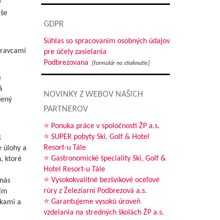
y
aše
GDPR
Súhlas so spracovaním osobných údajov
pravcami
pre účely zasielania
Podbrezovana
[formulár na stiahnutie]
e
á
NOVINKY Z WEBOV NAŠICH
dený
PARTNEROV
⭐ Ponuka práce v spoločnosti ŽP a.s.
⭐ SUPER pobyty Ski, Golf & Hotel
k
Resort-u Tále
 úlohy a
⭐ Gastronomické špeciality Ski, Golf &
, ktoré
Hotel Resort-u Tále
i
⭐ Vysokokvalitné bezšvíkové oceľové
 nás
rúry z Železiarní Podbrezová a.s.
ním
⭐ Garantujeme vysokú úroveň
dkami a
vzdelania na stredných školách ŽP a.s.