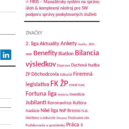
⭐ FIRIS – Manažérsky systém na správu
úloh & komplexný nástroj pre SW
podporu správy poskytovaných služieb
ZNAČKY
Aktuality
Ankety
2. liga
Audity - SEM -
Bilancia
Benefity
Biatlon
SRBP
výsledkov
Dychová hudba
Doprava
Firemná
Dôchodcovia
ŽP
Editoriál
FK ŽP
legislatíva
FMMR TUKE
Fortuna liga
Investície
História
Jubilanti
Koronavírus
Kultúra
Niké liga
NsP Brezno n.o.
Nadácie
Návštevy a exkurzie
Pozývame vás
Oznamy
Práca s
Poďakovania a spomienky