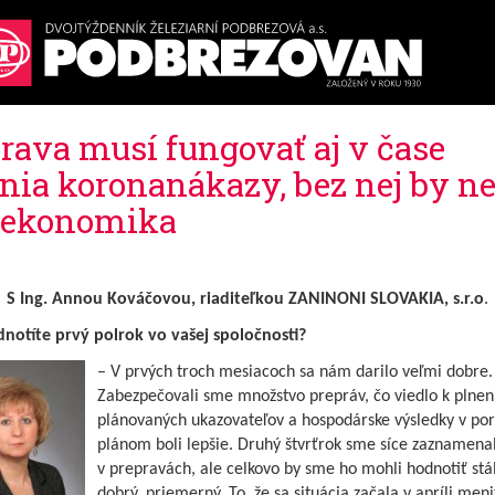
rava musí fungovať aj v čase
enia koronanákazy, bez nej by ne
 ekonomika
S Ing. Annou Kováčovou, riaditeľkou ZANINONI SLOVAKIA, s.r.o
.
notíte prvý polrok vo vašej spoločnosti?
– V prvých troch mesiacoch sa nám darilo veľmi dobre.
Zabezpečovali sme množstvo prepráv, čo viedlo k plnen
plánovaných ukazovateľov a hospodárske výsledky v por
plánom boli lepšie. Druhý štvrťrok sme síce zaznamenal
v prepravách, ale celkovo by sme ho mohli hodnotiť stá
dobrý, priemerný. To, že sa situácia začala v apríli meni