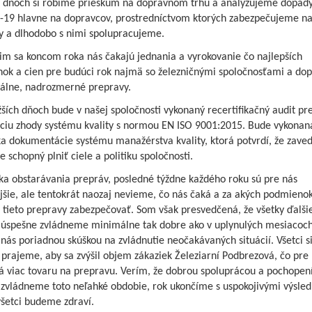
o dňoch si robíme prieskum na dopravnom trhu a analyzujeme dopad
19 hlavne na dopravcov, prostredníctvom ktorých zabezpečujeme n
y a dlhodobo s nimi spolupracujeme.
cim sa koncom roka nás čakajú jednania a vyrokovanie čo najlepších
ok a cien pre budúci rok najmä so železničnými spoločnosťami a do
iálne, nadrozmerné prepravy.
žších dňoch bude v našej spoločnosti vykonaný recertifikačný audit pr
káciu zhody systému kvality s normou EN ISO 9001:2015. Bude vykonan
ka dokumentácie systému manažérstva kvality, ktorá potvrdí, že zave
e schopný plniť ciele a politiku spoločnosti.
ka obstarávania prepráv, posledné týždne každého roku sú pre nás
jšie, ale tentokrát naozaj nevieme, čo nás čaká a za akých podmieno
tieto prepravy zabezpečovať. Som však presvedčená, že všetky ďalšie
i úspešne zvládneme minimálne tak dobre ako v uplynulých mesiacoch
 nás poriadnou skúškou na zvládnutie neočakávaných situácií. Všetci s
prajeme, aby sa zvýšil objem zákaziek Železiarní Podbrezová, čo pre
 viac tovaru na prepravu. Verím, že dobrou spoluprácou a pochope
e zvládneme toto neľahké obdobie, rok ukončíme s uspokojivými výsle
všetci budeme zdraví.