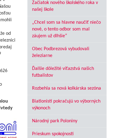
Začiatok nového školského roka v
Našou
našej škole
nosťou
 mohli
„Chcel som sa hlavne naučiť niečo
nové, o tento odbor som mal
že od
záujem už dlhšie“
eleznici
predaj
Obec Podbrezová vybudovali
9
železiarne
Ďalšie dôležité víťazstvá našich
 626
futbalistov
o
Rozbehla sa nová kolkárska sezóna
miou
Biatlonisti pokračujú vo výborných
dvtedy
výkonoch
Národný park Poloniny
Prieskum spokojnosti