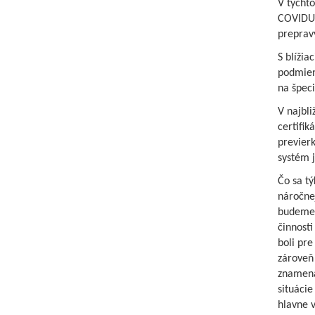
V týcht
COVIDU-
preprav
S blížia
podmien
na špec
V najbli
certifi
previer
systém j
Čo sa tý
náročne
budeme 
činnost
boli pre
zároveň 
znamená
situáci
hlavne 