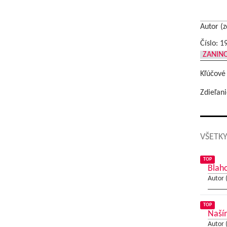
Autor (z
Číslo: 1
ZANINO
Kľúčové
Zdieľani
VŠETKY
TOP
Blaho
Autor 
TOP
Naším
Autor 