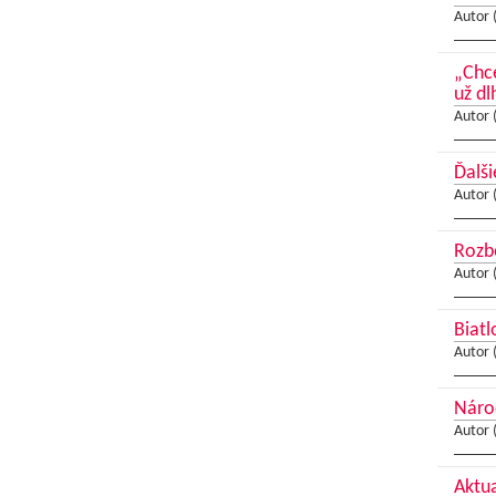
Autor 
„Chce
už dl
Autor 
Ďalši
Autor 
Rozbe
Autor 
Biatl
Autor 
Náro
Autor 
Aktua