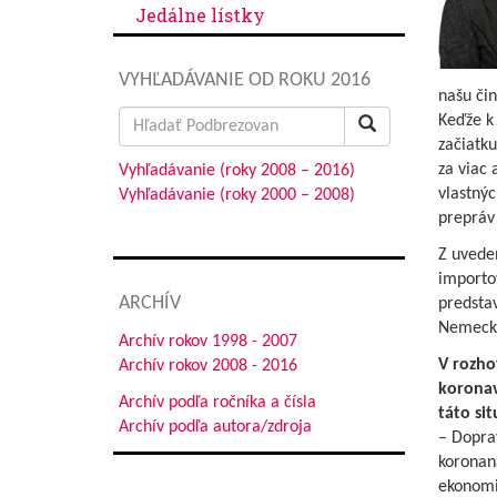
Jedálne lístky
VYHĽADÁVANIE OD ROKU 2016
našu či
Search
Keďže k
for:
začiatku
za viac
Vyhľadávanie (roky 2008 – 2016)
vlastný
Vyhľadávanie (roky 2000 – 2008)
prepráv 
Z uvede
importo
ARCHÍV
predstav
Nemecka
Archív rokov 1998 - 2007
V rozho
Archív rokov 2008 - 2016
koronav
Archív podľa ročníka a čísla
táto sit
Archív podľa autora/zdroja
– Doprav
koronaná
ekonomi