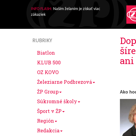
INFO FLASH:
Naším želaním je získať viac
zákaziek
Dop
RUBRIKY
šír
Biatlon
ani
KLUB 500
OZ KOVO
Železiarne Podbrezová
ŽP Group
Ako hod
Súkromné školy
Šport v ŽP
Región
Redakcia