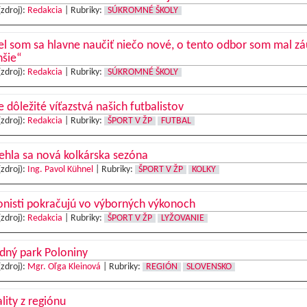
(zdroj):
Redakcia
|
Rubriky:
SÚKROMNÉ ŠKOLY
l som sa hlavne naučiť niečo nové, o tento odbor som mal z
hšie“
(zdroj):
Redakcia
|
Rubriky:
SÚKROMNÉ ŠKOLY
e dôležité víťazstvá našich futbalistov
(zdroj):
Redakcia
|
Rubriky:
ŠPORT V ŽP
FUTBAL
hla sa nová kolkárska sezóna
(zdroj):
Ing. Pavol Kühnel
|
Rubriky:
ŠPORT V ŽP
KOLKY
onisti pokračujú vo výborných výkonoch
(zdroj):
Redakcia
|
Rubriky:
ŠPORT V ŽP
LYŽOVANIE
dný park Poloniny
(zdroj):
Mgr. Oľga Kleinová
|
Rubriky:
REGIÓN
SLOVENSKO
lity z regiónu