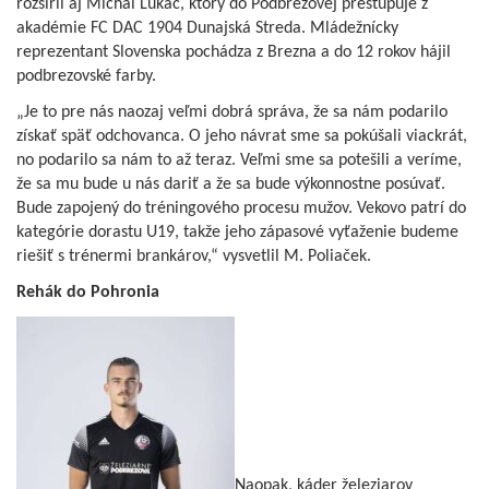
rozšíril aj Michal Lukáč, ktorý do Podbrezovej prestupuje z
akadémie FC DAC 1904 Dunajská Streda. Mládežnícky
reprezentant Slovenska pochádza z Brezna a do 12 rokov hájil
podbrezovské farby.
„Je to pre nás naozaj veľmi dobrá správa, že sa nám podarilo
získať späť odchovanca. O jeho návrat sme sa pokúšali viackrát,
no podarilo sa nám to až teraz. Veľmi sme sa potešili a veríme,
že sa mu bude u nás dariť a že sa bude výkonnostne posúvať.
Bude zapojený do tréningového procesu mužov. Vekovo patrí do
kategórie dorastu U19, takže jeho zápasové vyťaženie budeme
riešiť s trénermi brankárov,“ vysvetlil M. Poliaček.
Rehák do Pohronia
Naopak, káder železiarov