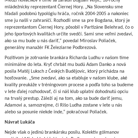
Medzi nováčikov v tíme sa zaradil Bogdan Veljič, 18-ročný
mládežnícky reprezentant Čiernej Hory. „Na Slovensku sme
hľadali podobnú typológiu hráča, ročník 2004-2005 a nakoniec
sme ju našli v zahraničí. Rozhodli sme sa pre Bogdana, ktorý je
reprezentantom Čiernej Hory, pôsobil v Partizáne Belehrad, čo o
jeho športových kvalitách určite svedčí. Sami sme veľmi zvedaví,
ako sa mu bude u nás dariť,“ povedal Miroslav Poliaček,
generálny manažér FK Železiarne Podbrezová.
Pozitívom je zotrvanie brankára Richarda Ludhu v našom tíme
minimálne do leta. Kryť chrbát mu budú Adam Danko a nová
posila Matěj Luksch z Českých Budějovíc, ktorý prichádza na
hosťovanie. „Sme zvedaví, ako sa etabluje v našom klube, aké
kvality preukáže v tréningovom procese a podľa toho sa budeme
v lete ďalej rozhodovať, či si náš klub uplatní dohodnutú opciu
na trvalý prestup. Záleží aj na tom, ako sa bude dariť jemu,
Adamovi a, samozrejme, či Rišo Ludha zostane v lete u nás
alebo sa posunie niekde inde,“ pokračoval Poliaček.
Návrat Lukáča
Nejde však o jedinú brankársku posilu. Kolektív gólmanov