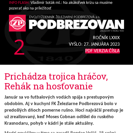
INFO FLASH:
Vladimír Soták ml.: Na akúkoľvek krízu sa musíme
pozerať ako na príležitosť
2
ROČNÍK LXXIX
VYŠLO:
27. JANUÁRA 2023
PDF VERZIA ČÍSLA
Prichádza trojica hráčov,
Rehák na hosťovanie
Január sa vo futbalových vodách spája s prestupovým
obdobím. Aj v kuchyni FK Železiarne Podbrezová bolo v
predošlých dňoch pomerne rušno. Hoci najväčší prestup je
už zrealizovaný, keď Moses Cobnan odišiel do ruského
Krasnodaru, pohyb v kádri je stále aktuálny.