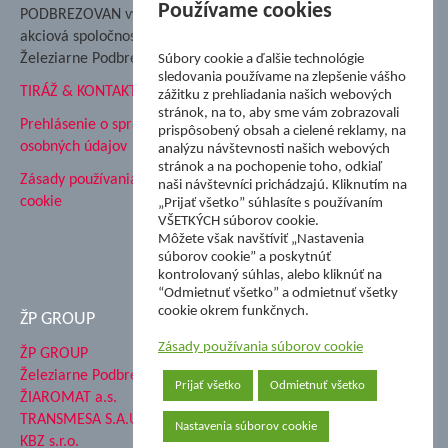
Nadácia Železiarne
Používame cookies
PODBREZOVAN vydáva
Podbrezová
akciová spoločnosť
Hutnícke múzeum
Železiarne Podbrezová
Súbory cookie a ďalšie technológie
ŽP Informatika s.r.o.
sledovania používame na zlepšenie vášho
TIRÁŽ & KONTAKT
ŠK Železiarne Podbrezová
zážitku z prehliadania našich webových
stránok, na to, aby sme vám zobrazovali
Tále a.s.
Prehlásenie o spracovaní
prispôsobený obsah a cielené reklamy, na
osobných údajov
analýzu návštevnosti našich webových
stránok a na pochopenie toho, odkiaľ
Zásady používania súborov
naši návštevníci prichádzajú. Kliknutím na
cookie
„Prijať všetko” súhlasíte s používaním
VŠETKÝCH súborov cookie.
Môžete však navštíviť „Nastavenia
súborov cookie” a poskytnúť
kontrolovaný súhlas, alebo kliknúť na
“Odmietnuť všetko” a odmietnuť všetky
cookie okrem funkčnych.
ŽP GROUP
Zásady používania súborov cookie
ŽP GROUP
Železiarne Podbrezová a.s.
Prijať všetko
Odmietnuť všetko
ŽIAROMAT a.s.
TRANSMESA S.A.U.
Nastavenia súborov cookie
KBZ s.r.o.