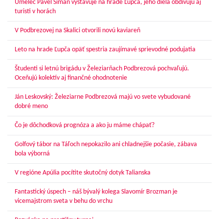
Umelec Pavel Siman vystavuje na hrade Ľupča, jeho diela obdivujú aj
turisti v horách
V Podbrezovej na Skalici otvorili novú kaviareň
Leto na hrade Ľupča opäť spestria zaujímavé sprievodné podujatia
Študenti si letnú brigádu v Železiarňach Podbrezová pochvaľujú.
Oceňujú kolektív aj finančné ohodnotenie
Ján Leskovský: Železiarne Podbrezová majú vo svete vybudované
dobré meno
Čo je dôchodková prognóza a ako ju máme chápať?
Golfový tábor na Táľoch nepokazilo ani chladnejšie počasie, zábava
bola výborná
V regióne Apúlia pocítite skutočný dotyk Talianska
Fantastický úspech – náš bývalý kolega Slavomír Brozman je
vicemajstrom sveta v behu do vrchu