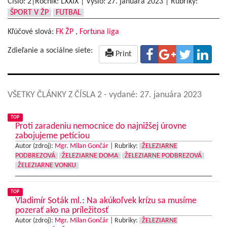
Číslo: 2|Ročník: LXXIX | Vyšlo:
27. januára 2023
|
Rubriky:
ŠPORT V ŽP
FUTBAL
Kľúčové slová:
FK ŽP
,
Fortuna liga
Zdieľanie a sociálne siete:
Print
VŠETKY ČLÁNKY Z ČÍSLA 2
- vydané: 27. januára 2023
TOP
Proti zaradeniu nemocnice do najnižšej úrovne
zabojujeme petíciou
Autor (zdroj):
Mgr. Milan Gončár
|
Rubriky:
ŽELEZIARNE
PODBREZOVÁ
ŽELEZIARNE DOMA
ŽELEZIARNE PODBREZOVÁ
ŽELEZIARNE VONKU
TOP
Vladimír Soták ml.: Na akúkoľvek krízu sa musíme
pozerať ako na príležitosť
Autor (zdroj):
Mgr. Milan Gončár
|
Rubriky:
ŽELEZIARNE