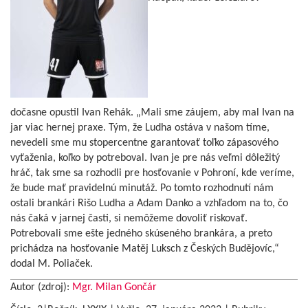
dočasne opustil Ivan Rehák. „Mali sme záujem, aby mal Ivan na
jar viac hernej praxe. Tým, že Ludha ostáva v našom tíme,
nevedeli sme mu stopercentne garantovať toľko zápasového
vyťaženia, koľko by potreboval. Ivan je pre nás veľmi dôležitý
hráč, tak sme sa rozhodli pre hosťovanie v Pohroní, kde veríme,
že bude mať pravidelnú minutáž. Po tomto rozhodnutí nám
ostali brankári Rišo Ludha a Adam Danko a vzhľadom na to, čo
nás čaká v jarnej časti, si nemôžeme dovoliť riskovať.
Potrebovali sme ešte jedného skúseného brankára, a preto
prichádza na hosťovanie Matěj Luksch z Českých Budějovíc,“
dodal M. Poliaček.
Autor (zdroj):
Mgr. Milan Gončár