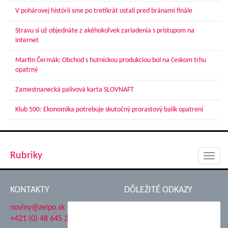
V pohárovej histórii sme po tretíkrát ostali pred bránami finále
Stravu si už objednáte z akéhokoľvek zariadenia s prístupom na
internet
Martin Čermák: Obchod s hutníckou produkciou bol na českom trhu
opatrný
Zamestnanecká palivová karta SLOVNAFT
Klub 500: Ekonomika potrebuje skutočný prorastový balík opatrení
Rubriky
Toggl
navig
KONTAKTY
DÔLEŽITÉ ODKAZY
noviny@zelpo.sk
Hrad Ľupča
+421 (0) 48 645 2711
Súkromná spojená škola ŽP