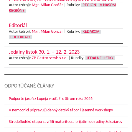
Autor (zdroj):
Mgr. Milan Gončár
|
Rubriky:
REGIÓN
V NAŠOM
REGIÓNE
Editoriál
Autor (zdroj):
Mgr. Milan Gončár
|
Rubriky:
REDAKCIA
EDITORIÁLY
Jedálny lístok 30. 1. – 12. 2. 2023
Autor (zdroj):
ŽP Gastro-servis s.r.o.
|
Rubriky:
JEDÁLNE LÍSTKY
ODPORÚČANÉ ČLÁNKY
Podporte jaseň z Lopeja v súťaži o Strom roka 2026
V nemocnici pripravujú denný detský tábor i jesenné workshopy
Stredoškolskú etapu zavŕšili maturitou a prijatím do rodiny železiarov