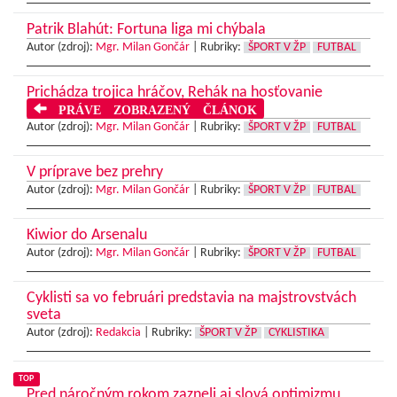
Patrik Blahút: Fortuna liga mi chýbala
Autor (zdroj):
Mgr. Milan Gončár
|
Rubriky:
ŠPORT V ŽP
FUTBAL
Prichádza trojica hráčov, Rehák na hosťovanie
PRÁVE ZOBRAZENÝ ČLÁNOK
Autor (zdroj):
Mgr. Milan Gončár
|
Rubriky:
ŠPORT V ŽP
FUTBAL
V príprave bez prehry
Autor (zdroj):
Mgr. Milan Gončár
|
Rubriky:
ŠPORT V ŽP
FUTBAL
Kiwior do Arsenalu
Autor (zdroj):
Mgr. Milan Gončár
|
Rubriky:
ŠPORT V ŽP
FUTBAL
Cyklisti sa vo februári predstavia na majstrovstvách
sveta
Autor (zdroj):
Redakcia
|
Rubriky:
ŠPORT V ŽP
CYKLISTIKA
TOP
Pred náročným rokom zazneli aj slová optimizmu