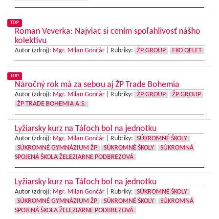
TOP
Roman Veverka: Najviac si cením spoľahlivosť nášho
kolektívu
Autor (zdroj):
Mgr. Milan Gončár
|
Rubriky:
ŽP GROUP
EKO QELET
TOP
Náročný rok má za sebou aj ŽP Trade Bohemia
Autor (zdroj):
Mgr. Milan Gončár
|
Rubriky:
ŽP GROUP
ŽP GROUP
ŽP TRADE BOHEMIA A.S.
Lyžiarsky kurz na Táľoch bol na jednotku
Autor (zdroj):
Mgr. Milan Gončár
|
Rubriky:
SÚKROMNÉ ŠKOLY
SÚKROMNÉ GYMNÁZIUM ŽP
SÚKROMNÉ ŠKOLY
SÚKROMNÁ
SPOJENÁ ŠKOLA ŽELEZIARNE PODBREZOVÁ
Lyžiarsky kurz na Táľoch bol na jednotku
Autor (zdroj):
Mgr. Milan Gončár
|
Rubriky:
SÚKROMNÉ ŠKOLY
SÚKROMNÉ GYMNÁZIUM ŽP
SÚKROMNÉ ŠKOLY
SÚKROMNÁ
SPOJENÁ ŠKOLA ŽELEZIARNE PODBREZOVÁ