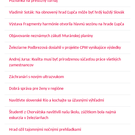
Pozvánka na prestížny turnaj
Vladimír Soták: Na obnovený hrad Ľupča môže byť hrdý každý Slovák
Výstava Fragmenty harmónie otvorila hlavnú sezónu na hrade Ľupča
Objavovanie neznámych zákutí Muránskej planiny
Železiarne Podbrezová dosiahli v projekte CPW vynikajúce výsledky
Andrej Jursa: Kvalita musí byť prirodzenou súčasťou práce všetkých
zamestnancov
Záchranári s novým ultrazvukom
Dobrá správa pre ženy v regióne
Navštívte slovenské Rio a kochajte sa úžasnými výhľadmi
Študenti z Chorvátska navštívili našu školu, zážitkom bola najmä
exkurzia v železiarňach
Hrad ožil tajomnými nočnými prehliadkami