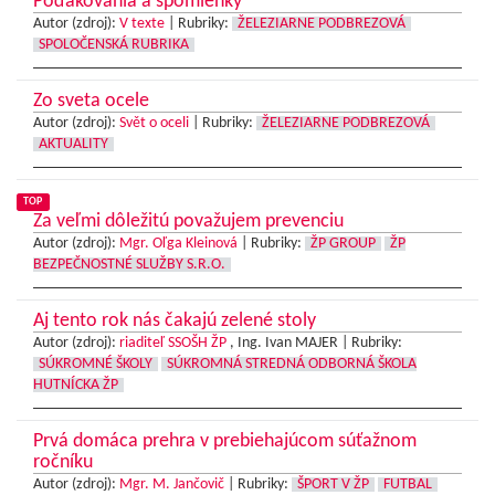
Poďakovania a spomienky
Autor (zdroj):
V texte
|
Rubriky:
ŽELEZIARNE PODBREZOVÁ
SPOLOČENSKÁ RUBRIKA
Zo sveta ocele
Autor (zdroj):
Svět o oceli
|
Rubriky:
ŽELEZIARNE PODBREZOVÁ
AKTUALITY
TOP
Za veľmi dôležitú považujem prevenciu
Autor (zdroj):
Mgr. Oľga Kleinová
|
Rubriky:
ŽP GROUP
ŽP
BEZPEČNOSTNÉ SLUŽBY S.R.O.
Aj tento rok nás čakajú zelené stoly
Autor (zdroj):
riaditeľ SSOŠH ŽP
, Ing. Ivan MAJER |
Rubriky:
SÚKROMNÉ ŠKOLY
SÚKROMNÁ STREDNÁ ODBORNÁ ŠKOLA
HUTNÍCKA ŽP
Prvá domáca prehra v prebiehajúcom súťažnom
ročníku
Autor (zdroj):
Mgr. M. Jančovič
|
Rubriky:
ŠPORT V ŽP
FUTBAL