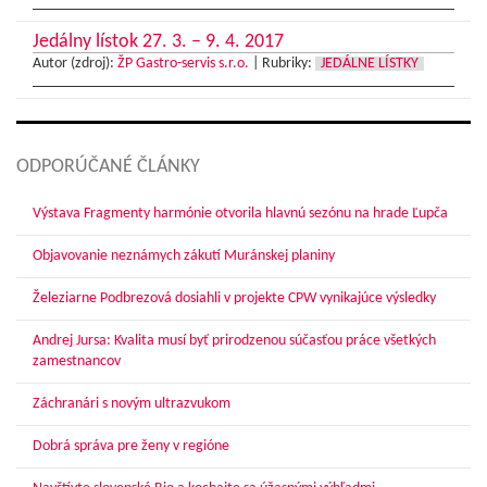
Jedálny lístok 27. 3. – 9. 4. 2017
Autor (zdroj):
ŽP Gastro-servis s.r.o.
|
Rubriky:
JEDÁLNE LÍSTKY
ODPORÚČANÉ ČLÁNKY
Výstava Fragmenty harmónie otvorila hlavnú sezónu na hrade Ľupča
Objavovanie neznámych zákutí Muránskej planiny
Železiarne Podbrezová dosiahli v projekte CPW vynikajúce výsledky
Andrej Jursa: Kvalita musí byť prirodzenou súčasťou práce všetkých
zamestnancov
Záchranári s novým ultrazvukom
Dobrá správa pre ženy v regióne