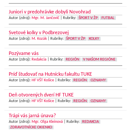
Juniori v predohrávke dobyli Novohrad
Autor (zdroj):
Mgr. M. Jančovič
|
Rubriky:
ŠPORT V ŽP
FUTBAL
Svetové kolky v Podbrezovej
Autor (zdroj):
M. Kozák
|
Rubriky:
ŠPORT V ŽP
KOLKY
Pozývame vás
Autor (zdroj):
Redakcia
|
Rubriky:
REGIÓN
V NAŠOM REGIÓNE
Príď študovať na Hutnícku fakultu TUKE
Autor (zdroj):
HF VŠT Košice
|
Rubriky:
REGIÓN
OZNAMY
Deň otvorených dverí HF TUKE
Autor (zdroj):
HF VŠT Košice
|
Rubriky:
REGIÓN
OZNAMY
Trápi vás jarná únava?
Autor (zdroj):
Mgr. Oľga Kleinová
|
Rubriky:
REDAKCIA
ZDRAVOTNÍCKE OKIENKO