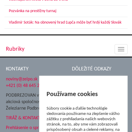
Pozvánka na prestížny turnaj
Vladimír Soták: Na obnovený hrad Ľupča môže byť hrdý každý Slovák
Rubriky
Toggl
navig
KONTAKTY
DÔLEŽITÉ ODKAZY
noviny@zelpo.sk
Hrad Ľupča
+421 (0) 48 645 2711
Súkromná spojená škola ŽP
Nadácia Železiarne
Používame cookies
PODBREZOVAN vydáva
Podbrezová
akciová spoločnosť
Hutnícke múzeum
Železiarne Podbrezová
Súbory cookie a ďalšie technológie
ŽP Informatika s.r.o.
sledovania používame na zlepšenie vášho
TIRÁŽ & KONTAKT
ŠK Železiarne Podbrezová
zážitku z prehliadania našich webových
stránok, na to, aby sme vám zobrazovali
Tále a.s.
Prehlásenie o spracovaní
prispôsobený obsah a cielené reklamy, na