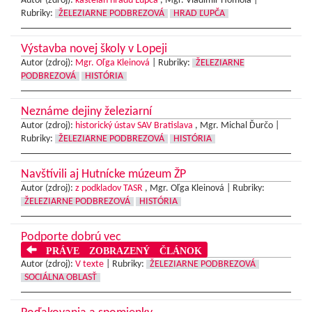
Autor (zdroj):
kastelán hradu Ľupča
, Mgr. Vladimír Homola |
Rubriky:
ŽELEZIARNE PODBREZOVÁ
HRAD ĽUPČA
Výstavba novej školy v Lopeji
Autor (zdroj):
Mgr. Oľga Kleinová
|
Rubriky:
ŽELEZIARNE
PODBREZOVÁ
HISTÓRIA
Neznáme dejiny železiarní
Autor (zdroj):
historický ústav SAV Bratislava
, Mgr. Michal Ďurčo |
Rubriky:
ŽELEZIARNE PODBREZOVÁ
HISTÓRIA
Navštívili aj Hutnícke múzeum ŽP
Autor (zdroj):
z podkladov TASR
, Mgr. Oľga Kleinová |
Rubriky:
ŽELEZIARNE PODBREZOVÁ
HISTÓRIA
Podporte dobrú vec
PRÁVE ZOBRAZENÝ ČLÁNOK
Autor (zdroj):
V texte
|
Rubriky:
ŽELEZIARNE PODBREZOVÁ
SOCIÁLNA OBLASŤ