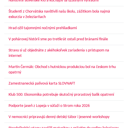
Navštívte slovenské Rio a kochajte sa úžasnými výhľadmi
Študenti z Chorvátska navštívili našu školu, zážitkom bola najmä
exkurzia v železiarňach
Hrad ožil tajomnými nočnými prehliadkami
V pohárovej histórii sme po tretíkrát ostali pred bránami finále
Stravu si už objednáte z akéhokoľvek zariadenia s prístupom na
internet
Martin Čermák: Obchod s hutníckou produkciou bol na českom trhu
opatrný
Zamestnanecká palivová karta SLOVNAFT
Klub 500: Ekonomika potrebuje skutočný prorastový balík opatrení
Podporte jaseň z Lopeja v súťaži o Strom roka 2026
V nemocnici pripravujú denný detský tábor i jesenné workshopy