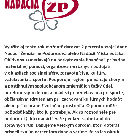
Využite aj tento rok možnosť darovať 2 percentá svojej dane
Nadácii Železiarne Podbrezová alebo Nadácii Miška Sotáka.
Obidve sa zameriavajú na poskytovanie finančnej, prípadne
materiálnej pomoci, organizovanie rôznych podujatí
v oblastiach sociálnej sféry, zdravotníctva, kultúry,
vzdelávania a športu. Podporujú región, pomáhajú chorým
a postihnutým spoluobčanom zmierniť ich ťažký údel,
horehronským deťom a mládeži pri vzdelávaní a pri športe,
občianskym združeniam pri zachovaní kultúrnych hodnôt
alebo pri ochrane životného prostredia.
O pomoc môže
požiadať každý, kto ju potrebuje.
Ak sa rozhodnete pre
podporu týchto nadácií, vaše peniaze sa dostanú do
správnych rúk. Ďakujeme všetkým darcom, ktorí doteraz
prispeli svojím percentom dane a veríme, že sa ich okruh