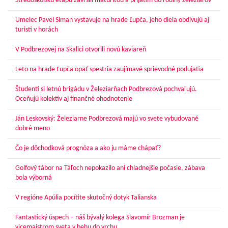
Stredoškolskú etapu zavŕšili maturitou a prijatím do rodiny železiarov
Umelec Pavel Siman vystavuje na hrade Ľupča, jeho diela obdivujú aj
turisti v horách
V Podbrezovej na Skalici otvorili novú kaviareň
Leto na hrade Ľupča opäť spestria zaujímavé sprievodné podujatia
Študenti si letnú brigádu v Železiarňach Podbrezová pochvaľujú.
Oceňujú kolektív aj finančné ohodnotenie
Ján Leskovský: Železiarne Podbrezová majú vo svete vybudované
dobré meno
Čo je dôchodková prognóza a ako ju máme chápať?
Golfový tábor na Táľoch nepokazilo ani chladnejšie počasie, zábava
bola výborná
V regióne Apúlia pocítite skutočný dotyk Talianska
Fantastický úspech – náš bývalý kolega Slavomír Brozman je
vicemajstrom sveta v behu do vrchu