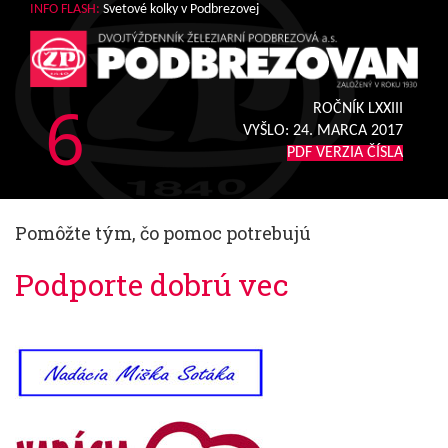
INFO FLASH:
Svetové kolky v Podbrezovej
6
ROČNÍK LXXIII
VYŠLO:
24. MARCA 2017
PDF VERZIA ČÍSLA
Pomôžte tým, čo pomoc potrebujú
Podporte dobrú vec