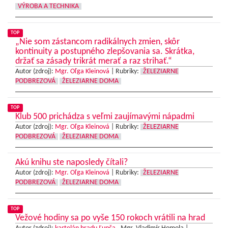
VÝROBA A TECHNIKA
TOP
„Nie som zástancom radikálnych zmien, skôr
kontinuity a postupného zlepšovania sa. Skrátka,
držať sa zásady trikrát merať a raz strihať.“
Autor (zdroj):
Mgr. Oľga Kleinová
|
Rubriky:
ŽELEZIARNE
PODBREZOVÁ
ŽELEZIARNE DOMA
TOP
Klub 500 prichádza s veľmi zaujímavými nápadmi
Autor (zdroj):
Mgr. Oľga Kleinová
|
Rubriky:
ŽELEZIARNE
PODBREZOVÁ
ŽELEZIARNE DOMA
Akú knihu ste naposledy čítali?
Autor (zdroj):
Mgr. Oľga Kleinová
|
Rubriky:
ŽELEZIARNE
PODBREZOVÁ
ŽELEZIARNE DOMA
TOP
Vežové hodiny sa po vyše 150 rokoch vrátili na hrad