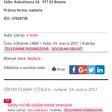
Sídlo: Kukučínova 24, 977 01 Brezno
Právna forma: nadácia
IČO: 37828738
Autor (zdroj):
V texte
Číslo: 6|Ročník: LXXIII | Vyšlo:
24. marca 2017
|
Rubriky:
ŽELEZIARNE PODBREZOVÁ
SOCIÁLNA OBLASŤ
Kľúčové slová:
Nadácie
Zdieľanie a sociálne siete:
Print
VŠETKY ČLÁNKY Z ČÍSLA 6
- vydané: 24. marca 2017
TOP
Šiesty ročník súťaže medzi zmenami
Autor (zdroj):
Viera Kúkolová
|
Rubriky:
ŽELEZIARNE PODBREZOVÁ