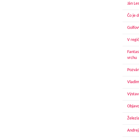
Ján Le
Čo je 
Golfov
V regi
Fantas
vrchu
Pozván
Vladim
Výstav
Objavo
Železi
Andrej