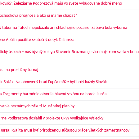
skovský: Železiarne Podbrezová majú vo svete vybudované dobré meno
dôchodková prognóza a ako ju máme chápať?
ý tábor na Táľoch nepokazilo ani chladnejšie počasie, zábava bola výborná
óne Apúlia pocítite skutočný dotyk Talianska
tický úspech – náš bývalý kolega Slavomír Brozman je vicemajstrom sveta v behu
ka na prestížny turnaj
ír Soták: Na obnovený hrad Ľupča môže byť hrdý každý Slovák
a Fragmenty harmónie otvorila hlavnú sezónu na hrade Ľupča
vanie neznámych zákutí Muránskej planiny
arne Podbrezová dosiahli v projekte CPW vynikajúce výsledky
 Jursa: Kvalita musí byť prirodzenou súčasťou práce všetkých zamestnancov