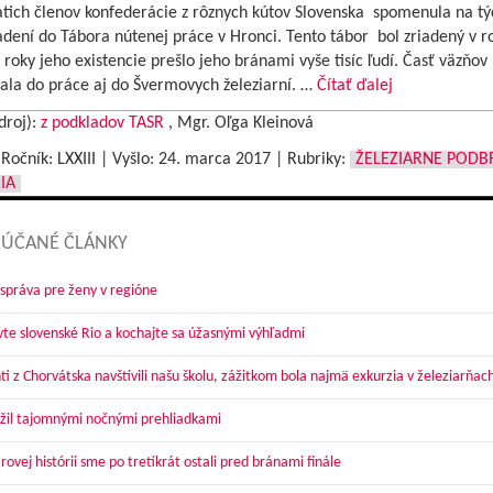
tich členov konfederácie z rôznych kútov Slovenska spomenula na týc
adení do Tábora nútenej práce v Hronci. Tento tábor bol zriadený v 
 roky jeho existencie prešlo jeho bránami vyše tisíc ľudí. Časť väzňov
ala do práce aj do Švermovych železiarní. …
Čítať ďalej
droj):
z podkladov TASR
, Mgr. Oľga Kleinová
|Ročník: LXXIII | Vyšlo:
24. marca 2017
|
Rubriky:
ŽELEZIARNE PODB
IA
ÚČANÉ ČLÁNKY
správa pre ženy v regióne
vte slovenské Rio a kochajte sa úžasnými výhľadmi
ti z Chorvátska navštívili našu školu, zážitkom bola najmä exkurzia v železiarňac
žil tajomnými nočnými prehliadkami
ovej histórii sme po tretíkrát ostali pred bránami finále