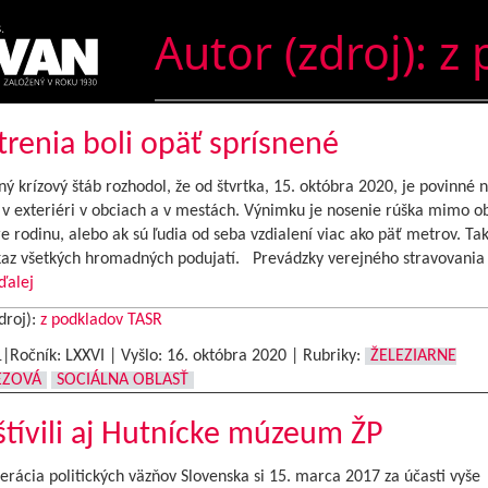
Autor (zdroj):
z 
renia boli opäť sprísnené
 krízový štáb rozhodol, že od štvrtka, 15. októbra 2020, je povinné 
 v exteriéri v obciach a v mestách. Výnimku je nosenie rúška mimo ob
e rodinu, alebo ak sú ľudia od seba vzdialení viac ako päť metrov. Tak
ákaz všetkých hromadných podujatí. Prevádzky verejného stravovani
ďalej
droj):
z podkladov TASR
1|Ročník: LXXVI | Vyšlo:
16. októbra 2020
|
Rubriky:
ŽELEZIARNE
EZOVÁ
SOCIÁLNA OBLASŤ
tívili aj Hutnícke múzeum ŽP
ácia politických väzňov Slovenska si 15. marca 2017 za účasti vyše