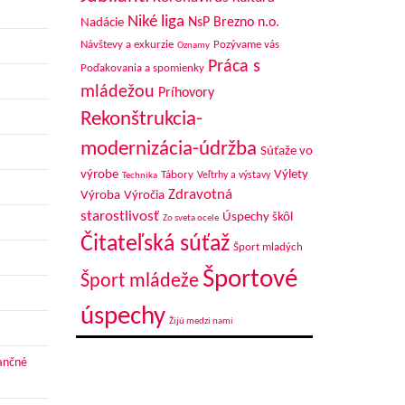
Niké liga
NsP Brezno n.o.
Nadácie
Návštevy a exkurzie
Pozývame vás
Oznamy
Práca s
Poďakovania a spomienky
mládežou
Príhovory
Rekonštrukcia-
modernizácia-údržba
Súťaže vo
výrobe
Výlety
Tábory
Veľtrhy a výstavy
Technika
Zdravotná
Výroba
Výročia
starostlivosť
Úspechy škôl
Zo sveta ocele
Čitateľská súťaž
Šport mladých
Športové
Šport mládeže
úspechy
Žijú medzi nami
nančné