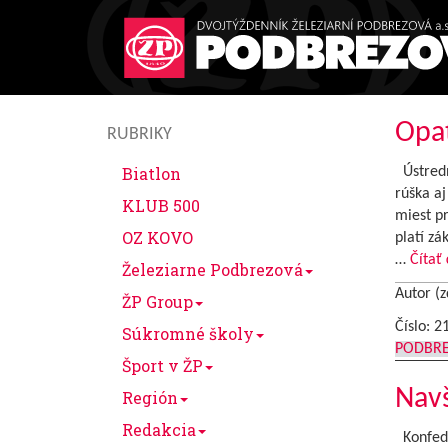
Opat
RUBRIKY
Biatlon
Ústredný
rúška aj
KLUB 500
miest pr
OZ KOVO
platí z
…
Čítať 
Železiarne Podbrezová
Autor (z
ŽP Group
Číslo: 2
Súkromné školy
PODBR
Šport v ŽP
Navš
Región
Redakcia
Konfeder