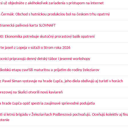
 si už objednáte z akéhokoľvek zariadenia s prístupom na internet
 Čermák: Obchod s hutníckou produkciou bol na českom trhu opatrný
nanecká palivová karta SLOVNAFT
00: Ekonomika potrebuje skutočný prorastový balík opatrení
te jaseň z Lopeja v súťaži o Strom roka 2026
cnici pripravujú denný detský tábor i jesenné workshopy
kolskú etapu zavŕšili maturitou a prijatím do rodiny železiarov
 Pavel Siman vystavuje na hrade Ľupča, jeho diela obdivujú aj turisti v horách
ezovej na Skalici otvorili novú kaviareň
a hrade Ľupča opäť spestria zaujímavé sprievodné podujatia
ti si letnú brigádu v Železiarňach Podbrezová pochvaľujú. Oceňujú kolektív aj fi
otenie