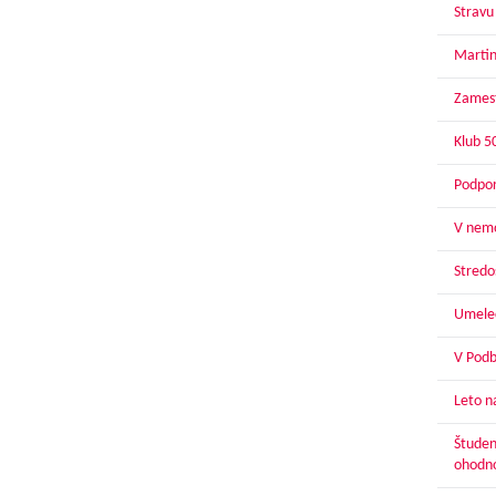
Stravu
Martin
Zamest
Klub 5
Podpor
V nemo
Stredoš
Umelec
V Podbr
Leto n
Študen
ohodn