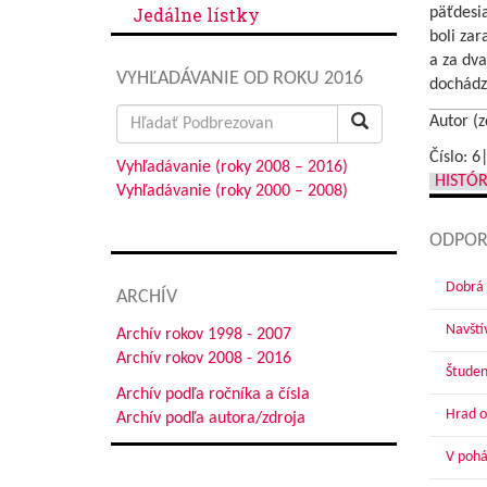
Jedálne lístky
päťdesia
boli zar
a za dva
VYHĽADÁVANIE OD ROKU 2016
dochádz
Search
Autor (z
for:
Číslo: 6
Vyhľadávanie (roky 2008 – 2016)
HISTÓR
Vyhľadávanie (roky 2000 – 2008)
ODPOR
Dobrá 
ARCHÍV
Navští
Archív rokov 1998 - 2007
Archív rokov 2008 - 2016
Študen
Archív podľa ročníka a čísla
Hrad o
Archív podľa autora/zdroja
V pohár