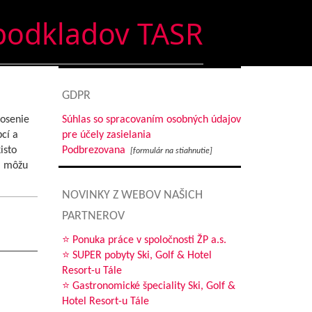
podkladov TASR
GDPR
nosenie
Súhlas so spracovaním osobných údajov
cí a
pre účely zasielania
isto
Podbrezovana
[formulár na stiahnutie]
a môžu
NOVINKY Z WEBOV NAŠICH
PARTNEROV
⭐ Ponuka práce v spoločnosti ŽP a.s.
⭐ SUPER pobyty Ski, Golf & Hotel
Resort-u Tále
⭐ Gastronomické špeciality Ski, Golf &
Hotel Resort-u Tále