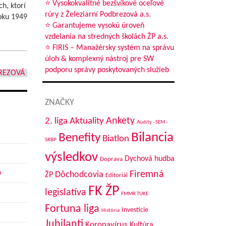
⭐ Vysokokvalitné bezšvíkové oceľové
h, ktorí
rúry z Železiarní Podbrezová a.s.
roku 1949
⭐ Garantujeme vysokú úroveň
vzdelania na stredných školách ŽP a.s.
⭐ FIRIS – Manažérsky systém na správu
úloh & komplexný nástroj pre SW
podporu správy poskytovaných služieb
REZOVÁ
ZNAČKY
Aktuality
Ankety
2. liga
Audity - SEM -
Bilancia
Benefity
Biatlon
SRBP
výsledkov
Dychová hudba
Doprava
h
Firemná
Dôchodcovia
ŽP
Editoriál
FK ŽP
legislatíva
FMMR TUKE
Fortuna liga
Investície
História
Jubilanti
Koronavírus
Kultúra