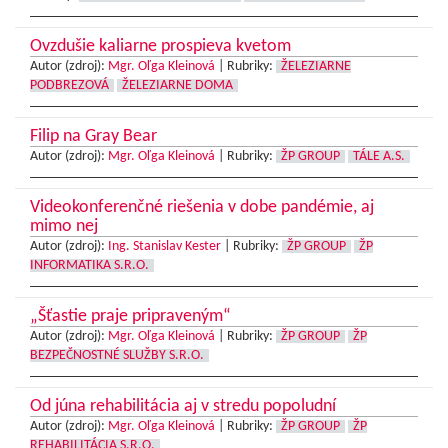
Ovzdušie kaliarne prospieva kvetom
Autor (zdroj):
Mgr. Oľga Kleinová
|
Rubriky:
ŽELEZIARNE
PODBREZOVÁ
ŽELEZIARNE DOMA
Filip na Gray Bear
Autor (zdroj):
Mgr. Oľga Kleinová
|
Rubriky:
ŽP GROUP
TÁLE A.S.
Videokonferenčné riešenia v dobe pandémie, aj
mimo nej
Autor (zdroj):
Ing. Stanislav Kester
|
Rubriky:
ŽP GROUP
ŽP
INFORMATIKA S.R.O.
„Šťastie praje pripraveným“
Autor (zdroj):
Mgr. Oľga Kleinová
|
Rubriky:
ŽP GROUP
ŽP
BEZPEČNOSTNÉ SLUŽBY S.R.O.
Od júna rehabilitácia aj v stredu popoludní
Autor (zdroj):
Mgr. Oľga Kleinová
|
Rubriky:
ŽP GROUP
ŽP
REHABILITÁCIA S.R.O.