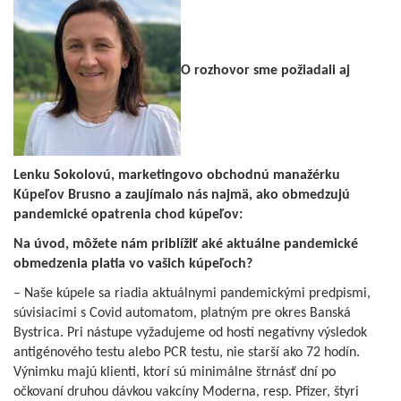
O rozhovor sme požiadali aj
Lenku Sokolovú, marketingovo obchodnú manažérku
Kúpeľov Brusno a zaujímalo nás najmä, ako obmedzujú
pandemické opatrenia chod kúpeľov:
Na úvod, môžete nám priblížiť aké aktuálne pandemické
obmedzenia platia vo vašich kúpeľoch?
– Naše kúpele sa riadia aktuálnymi pandemickými predpismi,
súvisiacimi s Covid automatom, platným pre okres Banská
Bystrica. Pri nástupe vyžadujeme od hostí negatívny výsledok
antigénového testu alebo PCR testu, nie starší ako 72 hodín.
Výnimku majú klienti, ktorí sú minimálne štrnásť dní po
očkovaní druhou dávkou vakcíny Moderna, resp. Pfizer, štyri