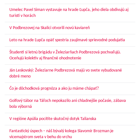
Umelec Pavel Siman vystavuje na hrade Ľupča, jeho diela obdivujú aj
turisti v horách
V Podbrezovej na Skalici otvorili novú kaviareň
Leto na hrade Ľupča opäť spestria zaujímavé sprievodné podujatia
Študenti si letnú brigádu v Železiarňach Podbrezová pochvaľujú.
Oceňujú kolektív aj finančné ohodnotenie
Ján Leskovský: Železiarne Podbrezová majú vo svete vybudované
dobré meno
Čo je dôchodková prognóza a ako ju máme chápať?
Golfový tábor na Táľoch nepokazilo ani chladnejšie počasie, zábava
bola výborná
V regióne Apúlia pocítite skutočný dotyk Talianska
Fantastický úspech – náš bývalý kolega Slavomír Brozman je
vicemajstrom sveta v behu do vrchu