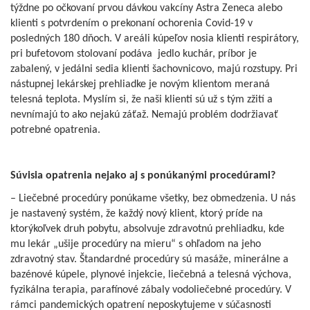
týždne po očkovaní prvou dávkou vakcíny Astra Zeneca alebo
klienti s potvrdením o prekonaní ochorenia Covid-19 v
posledných 180 dňoch. V areáli kúpeľov nosia klienti respirátory,
pri bufetovom stolovaní podáva jedlo kuchár, príbor je
zabalený, v jedálni sedia klienti šachovnicovo, majú rozstupy. Pri
nástupnej lekárskej prehliadke je novým klientom meraná
telesná teplota. Myslím si, že naši klienti sú už s tým zžití a
nevnímajú to ako nejakú záťaž. Nemajú problém dodržiavať
potrebné opatrenia.
Súvisia opatrenia nejako aj s ponúkanými procedúrami?
– Liečebné procedúry ponúkame všetky, bez obmedzenia. U nás
je nastavený systém, že každý nový klient, ktorý príde na
ktorýkoľvek druh pobytu, absolvuje zdravotnú prehliadku, kde
mu lekár „ušije procedúry na mieru“ s ohľadom na jeho
zdravotný stav. Štandardné procedúry sú masáže, minerálne a
bazénové kúpele, plynové injekcie, liečebná a telesná výchova,
fyzikálna terapia, parafínové zábaly vodoliečebné procedúry. V
rámci pandemických opatrení neposkytujeme v súčasnosti