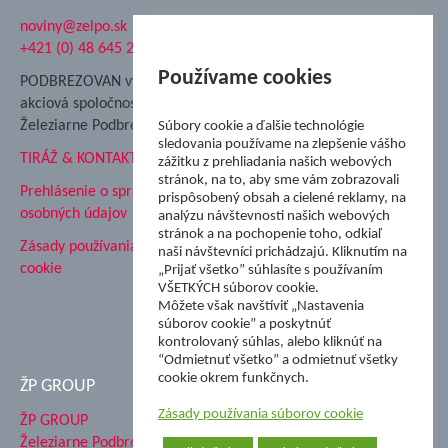
noviny@zelpo.sk
Hrad Ľupča
+421 (0) 48 645 2711
Súkromná spojená škola ŽP
Nadácia Železiarne
Používame cookies
PODBREZOVAN vydáva
Podbrezová
akciová spoločnosť
Hutnícke múzeum
Železiarne Podbrezová
Súbory cookie a ďalšie technológie
ŽP Informatika s.r.o.
sledovania používame na zlepšenie vášho
TIRÁŽ & KONTAKT
ŠK Železiarne Podbrezová
zážitku z prehliadania našich webových
stránok, na to, aby sme vám zobrazovali
Tále a.s.
Prehlásenie o spracovaní
prispôsobený obsah a cielené reklamy, na
osobných údajov
analýzu návštevnosti našich webových
stránok a na pochopenie toho, odkiaľ
Zásady používania súborov
naši návštevníci prichádzajú. Kliknutím na
cookie
„Prijať všetko” súhlasíte s používaním
VŠETKÝCH súborov cookie.
Môžete však navštíviť „Nastavenia
súborov cookie” a poskytnúť
kontrolovaný súhlas, alebo kliknúť na
“Odmietnuť všetko” a odmietnuť všetky
cookie okrem funkčnych.
ŽP GROUP
Zásady používania súborov cookie
ŽP GROUP
Železiarne Podbrezová a.s.