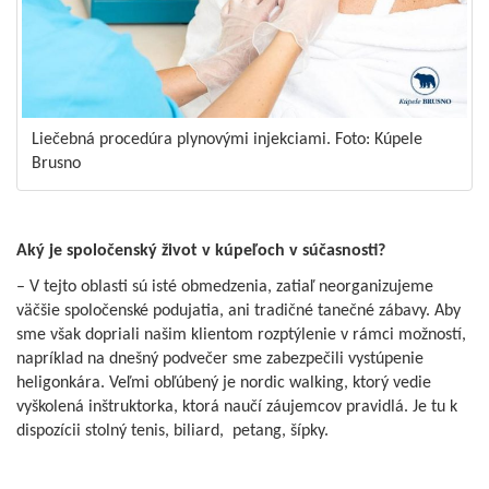
Liečebná procedúra plynovými injekciami. Foto: Kúpele
Brusno
Aký je spoločenský život v kúpeľoch v súčasnosti?
– V tejto oblasti sú isté obmedzenia, zatiaľ neorganizujeme
väčšie spoločenské podujatia, ani tradičné tanečné zábavy. Aby
sme však dopriali našim klientom rozptýlenie v rámci možností,
napríklad na dnešný podvečer sme zabezpečili vystúpenie
heligonkára. Veľmi obľúbený je nordic walking, ktorý vedie
vyškolená inštruktorka, ktorá naučí záujemcov pravidlá. Je tu k
dispozícii stolný tenis, biliard, petang, šípky.