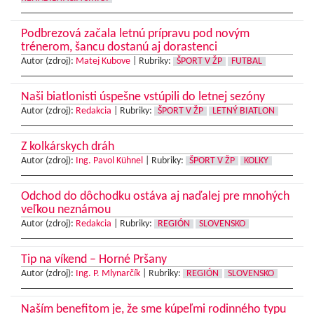
Podbrezová začala letnú prípravu pod novým
trénerom, šancu dostanú aj dorastenci
Autor (zdroj):
Matej Kubove
|
Rubriky:
ŠPORT V ŽP
FUTBAL
Naši biatlonisti úspešne vstúpili do letnej sezóny
Autor (zdroj):
Redakcia
|
Rubriky:
ŠPORT V ŽP
LETNÝ BIATLON
Z kolkárskych dráh
Autor (zdroj):
Ing. Pavol Kühnel
|
Rubriky:
ŠPORT V ŽP
KOLKY
Odchod do dôchodku ostáva aj naďalej pre mnohých
veľkou neznámou
Autor (zdroj):
Redakcia
|
Rubriky:
REGIÓN
SLOVENSKO
Tip na víkend – Horné Pršany
Autor (zdroj):
Ing. P. Mlynarčík
|
Rubriky:
REGIÓN
SLOVENSKO
Naším benefitom je, že sme kúpeľmi rodinného typu