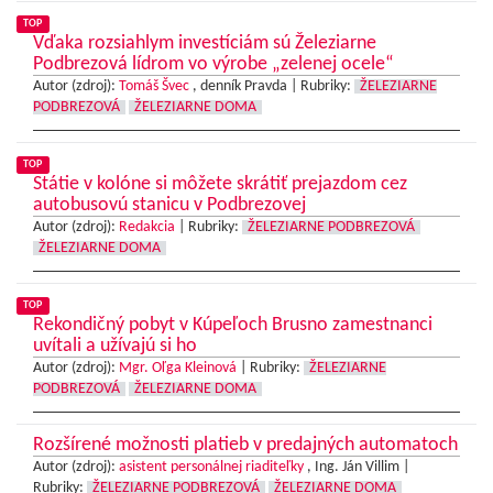
TOP
Vďaka rozsiahlym investíciám sú Železiarne
Podbrezová lídrom vo výrobe „zelenej ocele“
Autor (zdroj):
Tomáš Švec
, denník Pravda |
Rubriky:
ŽELEZIARNE
PODBREZOVÁ
ŽELEZIARNE DOMA
TOP
Státie v kolóne si môžete skrátiť prejazdom cez
autobusovú stanicu v Podbrezovej
Autor (zdroj):
Redakcia
|
Rubriky:
ŽELEZIARNE PODBREZOVÁ
ŽELEZIARNE DOMA
TOP
Rekondičný pobyt v Kúpeľoch Brusno zamestnanci
uvítali a užívajú si ho
Autor (zdroj):
Mgr. Oľga Kleinová
|
Rubriky:
ŽELEZIARNE
PODBREZOVÁ
ŽELEZIARNE DOMA
Rozšírené možnosti platieb v predajných automatoch
Autor (zdroj):
asistent personálnej riaditeľky
, Ing. Ján Villim |
Rubriky:
ŽELEZIARNE PODBREZOVÁ
ŽELEZIARNE DOMA