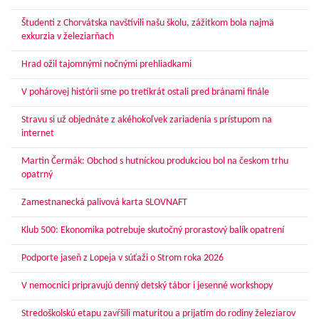
Študenti z Chorvátska navštívili našu školu, zážitkom bola najmä
exkurzia v železiarňach
Hrad ožil tajomnými nočnými prehliadkami
V pohárovej histórii sme po tretíkrát ostali pred bránami finále
Stravu si už objednáte z akéhokoľvek zariadenia s prístupom na
internet
Martin Čermák: Obchod s hutníckou produkciou bol na českom trhu
opatrný
Zamestnanecká palivová karta SLOVNAFT
Klub 500: Ekonomika potrebuje skutočný prorastový balík opatrení
Podporte jaseň z Lopeja v súťaži o Strom roka 2026
V nemocnici pripravujú denný detský tábor i jesenné workshopy
Stredoškolskú etapu zavŕšili maturitou a prijatím do rodiny železiarov