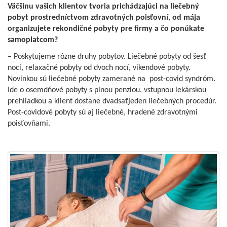
Väčšinu vašich klientov tvoria prichádzajúci na liečebný
pobyt prostredníctvom zdravotných poisťovní, od mája
organizujete rekondičné pobyty pre firmy a čo ponúkate
samoplatcom?
– Poskytujeme rôzne druhy pobytov. Liečebné pobyty od šesť
nocí, relaxačné pobyty od dvoch nocí, víkendové pobyty.
Novinkou sú liečebné pobyty zamerané na post-covid syndróm.
Ide o osemdňové pobyty s plnou penziou, vstupnou lekárskou
prehliadkou a klient dostane dvadsaťjeden liečebných procedúr.
Post-covidové pobyty sú aj liečebné, hradené zdravotnými
poisťovňami.