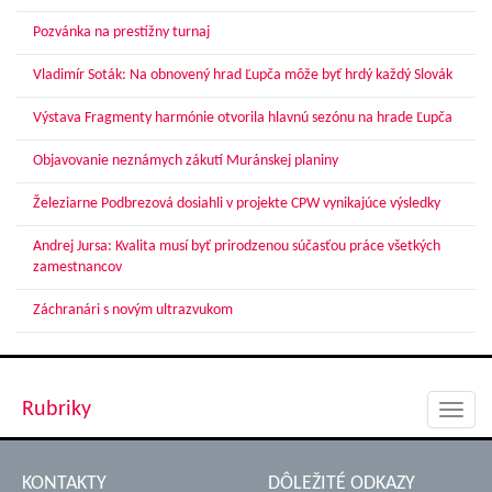
Pozvánka na prestížny turnaj
Vladimír Soták: Na obnovený hrad Ľupča môže byť hrdý každý Slovák
Výstava Fragmenty harmónie otvorila hlavnú sezónu na hrade Ľupča
Objavovanie neznámych zákutí Muránskej planiny
Železiarne Podbrezová dosiahli v projekte CPW vynikajúce výsledky
Andrej Jursa: Kvalita musí byť prirodzenou súčasťou práce všetkých
zamestnancov
Záchranári s novým ultrazvukom
Rubriky
Toggl
navig
KONTAKTY
DÔLEŽITÉ ODKAZY