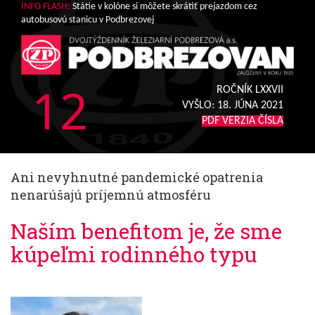
INFO FLASH:
Státie v kolóne si môžete skrátiť prejazdom cez
autobusovú stanicu v Podbrezovej
12
ROČNÍK LXXVII
VYŠLO:
18. JÚNA 2021
PDF VERZIA ČÍSLA
Ani nevyhnutné pandemické opatrenia
nenarúšajú príjemnú atmosféru
Naším benefitom je, že sme
kúpeľmi rodinného typu