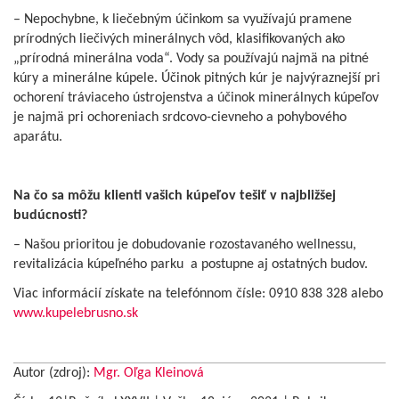
– Nepochybne, k liečebným účinkom sa využívajú pramene
prírodných liečivých minerálnych vôd, klasifikovaných ako
„prírodná minerálna voda“. Vody sa používajú najmä na pitné
kúry a minerálne kúpele. Účinok pitných kúr je najvýraznejší pri
ochorení tráviaceho ústrojenstva a účinok minerálnych kúpeľov
je najmä pri ochoreniach srdcovo-cievneho a pohybového
aparátu.
Na čo sa môžu klienti vašich kúpeľov tešiť v najbližšej
budúcnosti?
– Našou prioritou je dobudovanie rozostavaného wellnessu,
revitalizácia kúpeľného parku a postupne aj ostatných budov.
Viac informácií získate na telefónnom čísle: 0910 838 328 alebo
www.kupelebrusno.sk
Autor (zdroj):
Mgr. Oľga Kleinová