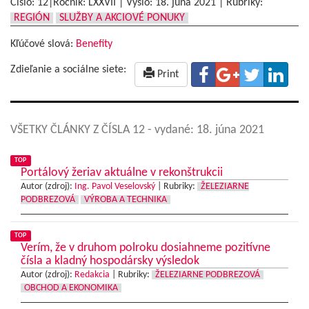
Číslo: 12|Ročník: LXXVII | Vyšlo:
18. júna 2021
|
Rubriky:
REGIÓN
SLUŽBY A AKCIOVÉ PONUKY
Kľúčové slová:
Benefity
Zdieľanie a sociálne siete:
Print
VŠETKY ČLÁNKY Z ČÍSLA 12
- vydané: 18. júna 2021
TOP
Portálový žeriav aktuálne v rekonštrukcii
Autor (zdroj):
Ing. Pavol Veselovský
|
Rubriky:
ŽELEZIARNE
PODBREZOVÁ
VÝROBA A TECHNIKA
TOP
Verím, že v druhom polroku dosiahneme pozitívne
čísla a kladný hospodársky výsledok
Autor (zdroj):
Redakcia
|
Rubriky:
ŽELEZIARNE PODBREZOVÁ
OBCHOD A EKONOMIKA