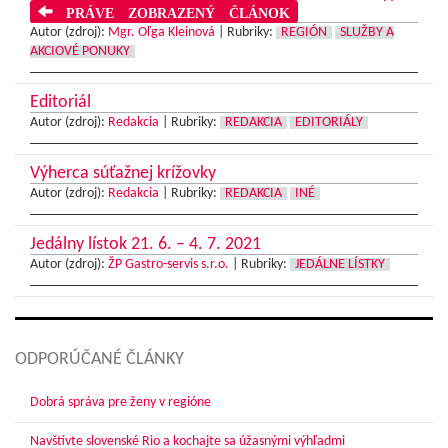
PRÁVE ZOBRAZENÝ ČLÁNOK
Autor (zdroj):
Mgr. Oľga Kleinová
|
Rubriky:
REGIÓN
SLUŽBY A
AKCIOVÉ PONUKY
Editoriál
Autor (zdroj):
Redakcia
|
Rubriky:
REDAKCIA
EDITORIÁLY
Výherca súťažnej krížovky
Autor (zdroj):
Redakcia
|
Rubriky:
REDAKCIA
INÉ
Jedálny lístok 21. 6. – 4. 7. 2021
Autor (zdroj):
ŽP Gastro-servis s.r.o.
|
Rubriky:
JEDÁLNE LÍSTKY
ODPORÚČANÉ ČLÁNKY
Dobrá správa pre ženy v regióne
Navštívte slovenské Rio a kochajte sa úžasnými výhľadmi