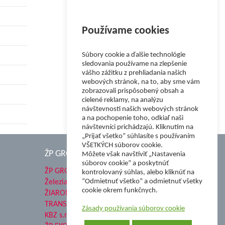
Používame cookies
Súbory cookie a ďalšie technológie
sledovania používame na zlepšenie
vášho zážitku z prehliadania našich
webových stránok, na to, aby sme vám
zobrazovali prispôsobený obsah a
cielené reklamy, na analýzu
návštevnosti našich webových stránok
a na pochopenie toho, odkiaľ naši
návštevníci prichádzajú. Kliknutím na
„Prijať všetko” súhlasíte s používaním
VŠETKÝCH súborov cookie.
ŽP GROUP
Môžete však navštíviť „Nastavenia
súborov cookie” a poskytnúť
ŽP GROUP
kontrolovaný súhlas, alebo kliknúť na
“Odmietnuť všetko” a odmietnuť všetky
Železiarne Podbrezová a.s.
cookie okrem funkčnych.
ŽIAROMAT a.s.
TRANSMESA S.A.U.
Zásady používania súborov cookie
KBZ s.r.o.