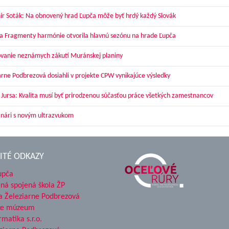
ír Soták: Na obnovený hrad Ľupča môže byť hrdý každý Slovák
a Fragmenty harmónie otvorila hlavnú sezónu na hrade Ľupča
vanie neznámych zákutí Muránskej planiny
arne Podbrezová dosiahli v projekte CPW vynikajúce výsledky
 Jursa: Kvalita musí byť prirodzenou súčasťou práce všetkých zamestnancov
nári s novým ultrazvukom
ITÉ ODKAZY
upča
ná spojená škola ŽP
a Železiarne Podbrezová
ke múzeum
rmatika s.r.o.