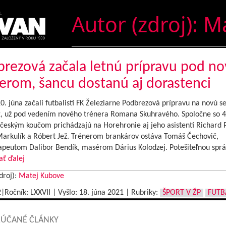
Autor (zdroj):
Ma
rezová začala letnú prípravu pod n
erom, šancu dostanú aj dorastenci
 júna začali futbalisti FK Železiarne Podbrezová prípravu na novú s
, už pod vedením nového trénera Romana Skuhravého. Spoločne so 4
českým koučom prichádzajú na Horehronie aj jeho asistenti Richard P
Markulík a Róbert Jež. Trénerom brankárov ostáva Tomáš Čechovič,
rapeutom Dalibor Bendík, masérom Dárius Kolodzej. Potešiteľnou sprá
ať ďalej
droj):
Matej Kubove
2|Ročník: LXXVII | Vyšlo:
18. júna 2021
|
Rubriky:
ŠPORT V ŽP
FUTB
ÚČANÉ ČLÁNKY