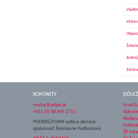
Vladim
Výstav
Objavo
Železi
Andrej
Záchra
KONTAKTY
DÔLEŽ
noviny@zelpo.sk
Hrad Ľ
+421 (0) 48 645 2711
Súkrom
Nadáci
PODBREZOVAN vydáva akciová
Hutníc
spoločnosť Železiarne Podbrezová
ŽP Info