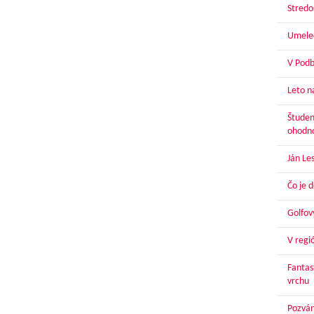
Stredoš
Umelec
V Podbr
Leto n
Študen
ohodn
Ján Le
Čo je 
Golfov
V regi
Fantas
vrchu
Pozván