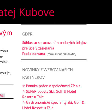
tej Kubove
ovým
GDPR
Súhlas so spracovaním osobných údajov
pre účely zasielania
ezónu
Podbrezovana
[formulár na stiahnutie]
6-
olák,
NOVINKY Z WEBOV NAŠICH
vou je,
PARTNEROV
⭐ Ponuka práce v spoločnosti ŽP a.s.
⭐ SUPER pobyty Ski, Golf & Hotel
AL
Resort-u Tále
⭐ Gastronomické špeciality Ski, Golf &
Hotel Resort-u Tále