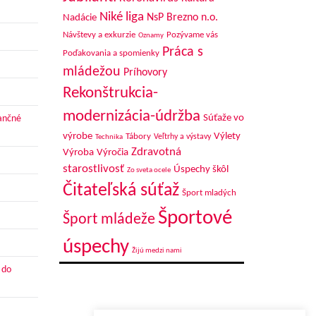
Niké liga
NsP Brezno n.o.
Nadácie
Návštevy a exkurzie
Pozývame vás
Oznamy
Práca s
Poďakovania a spomienky
mládežou
Príhovory
Rekonštrukcia-
modernizácia-údržba
Súťaže vo
nančné
výrobe
Výlety
Tábory
Veľtrhy a výstavy
Technika
Zdravotná
Výroba
Výročia
starostlivosť
Úspechy škôl
Zo sveta ocele
Čitateľská súťaž
Šport mladých
Športové
Šport mládeže
úspechy
Žijú medzi nami
 do