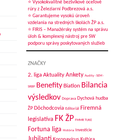
⭐ Vysokokvalitné bezšvíkové oceľové
rúry z Železiarní Podbrezová a.s.
⭐ Garantujeme vysokú úroveň
vzdelania na stredných školách ŽP a.s.
⭐ FIRIS – Manažérsky systém na správu
h
úloh & komplexný nástroj pre SW
podporu správy poskytovaných služieb
ZNAČKY
Aktuality
Ankety
2. liga
Audity - SEM -
Bilancia
Benefity
Biatlon
SRBP
výsledkov
Dychová hudba
Doprava
Firemná
Dôchodcovia
ŽP
Editoriál
FK ŽP
legislatíva
FMMR TUKE
Fortuna liga
Investície
História
Jubilanti
Koronavírus
Kultúra