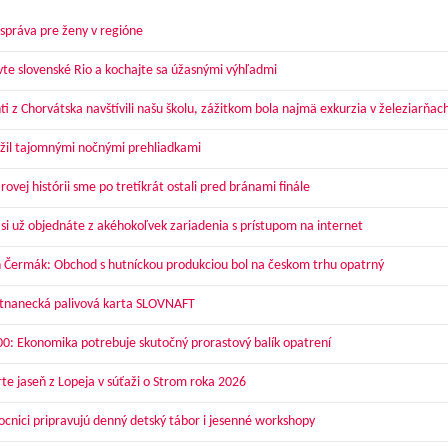
správa pre ženy v regióne
vte slovenské Rio a kochajte sa úžasnými výhľadmi
ti z Chorvátska navštívili našu školu, zážitkom bola najmä exkurzia v železiarňac
žil tajomnými nočnými prehliadkami
ovej histórii sme po tretíkrát ostali pred bránami finále
 si už objednáte z akéhokoľvek zariadenia s prístupom na internet
 Čermák: Obchod s hutníckou produkciou bol na českom trhu opatrný
nanecká palivová karta SLOVNAFT
00: Ekonomika potrebuje skutočný prorastový balík opatrení
te jaseň z Lopeja v súťaži o Strom roka 2026
cnici pripravujú denný detský tábor i jesenné workshopy