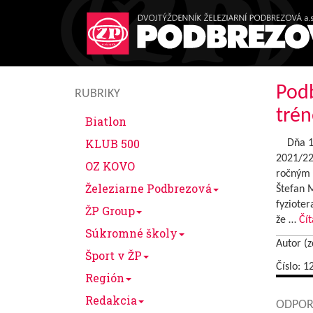
Podb
RUBRIKY
trén
Biatlon
KLUB 500
Dňa 10.
2021/22
OZ KOVO
ročným 
Železiarne Podbrezová
Štefan 
fyziote
ŽP Group
že …
Čít
Súkromné školy
Autor (z
Šport v ŽP
Číslo: 1
Región
Redakcia
ODPOR