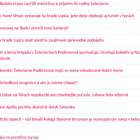
kolskú etapu zavŕšili maturitou a prijatím do rodiny železiarov
 Pavel Siman vystavuje na hrade Ľupča, jeho diela obdivujú aj turisti v horách
ezovej na Skalici otvorili novú kaviareň
a hrade Ľupča opäť spestria zaujímavé sprievodné podujatia
ti si letnú brigádu v Železiarňach Podbrezová pochvaľujú. Oceňujú kolektív aj fi
otenie
skovský: Železiarne Podbrezová majú vo svete vybudované dobré meno
dôchodková prognóza a ako ju máme chápať?
ý tábor na Táľoch nepokazilo ani chladnejšie počasie, zábava bola výborná
óne Apúlia pocítite skutočný dotyk Talianska
tický úspech – náš bývalý kolega Slavomír Brozman je vicemajstrom sveta v behu
ka na prestížny turnaj