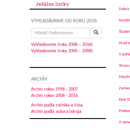
Jedálne lístky
Dobrá 
VYHĽADÁVANIE OD ROKU 2016
Navští
Search
Študen
for:
Hrad o
Vyhľadávanie (roky 2008 – 2016)
Vyhľadávanie (roky 2000 – 2008)
V pohár
Stravu
Martin
ARCHÍV
Zamest
Archív rokov 1998 - 2007
Archív rokov 2008 - 2016
Klub 5
Archív podľa ročníka a čísla
Podpor
Archív podľa autora/zdroja
V nemo