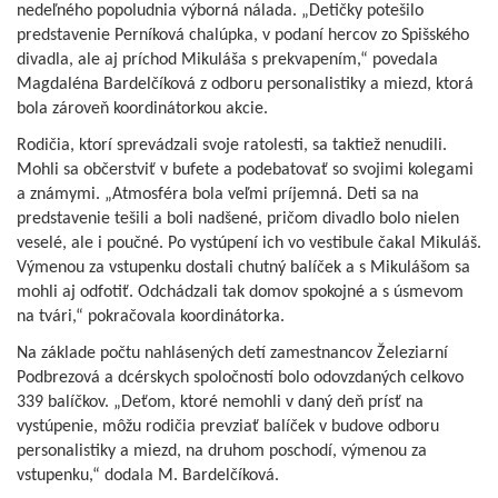
nedeľného popoludnia výborná nálada. „Detičky potešilo
predstavenie Perníková chalúpka, v podaní hercov zo Spišského
divadla, ale aj príchod Mikuláša s prekvapením,“ povedala
Magdaléna Bardelčíková z odboru personalistiky a miezd, ktorá
bola zároveň koordinátorkou akcie.
Rodičia, ktorí sprevádzali svoje ratolesti, sa taktiež nenudili.
Mohli sa občerstviť v bufete a podebatovať so svojimi kolegami
a známymi. „Atmosféra bola veľmi príjemná. Deti sa na
predstavenie tešili a boli nadšené, pričom divadlo bolo nielen
veselé, ale i poučné. Po vystúpení ich vo vestibule čakal Mikuláš.
Výmenou za vstupenku dostali chutný balíček a s Mikulášom sa
mohli aj odfotiť. Odchádzali tak domov spokojné a s úsmevom
na tvári,“ pokračovala koordinátorka.
Na základe počtu nahlásených detí zamestnancov Železiarní
Podbrezová a dcérskych spoločností bolo odovzdaných celkovo
339 balíčkov. „Deťom, ktoré nemohli v daný deň prísť na
vystúpenie, môžu rodičia prevziať balíček v budove odboru
personalistiky a miezd, na druhom poschodí, výmenou za
vstupenku,“ dodala M. Bardelčíková.