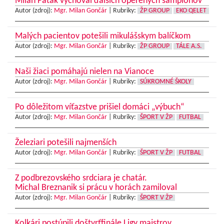
Milan Paták vychoval ďalších operených šampiónov
Autor (zdroj):
Mgr. Milan Gončár
|
Rubriky:
ŽP GROUP
EKO QELET
Malých pacientov potešili mikulášskym balíčkom
Autor (zdroj):
Mgr. Milan Gončár
|
Rubriky:
ŽP GROUP
TÁLE A.S.
Naši žiaci pomáhajú nielen na Vianoce
Autor (zdroj):
Mgr. Milan Gončár
|
Rubriky:
SÚKROMNÉ ŠKOLY
Po dôležitom víťazstve prišiel domáci „výbuch“
Autor (zdroj):
Mgr. Milan Gončár
|
Rubriky:
ŠPORT V ŽP
FUTBAL
Železiari potešili najmenších
Autor (zdroj):
Mgr. Milan Gončár
|
Rubriky:
ŠPORT V ŽP
FUTBAL
Z podbrezovského srdciara je chatár.
Michal Breznanik si prácu v horách zamiloval
Autor (zdroj):
Mgr. Milan Gončár
|
Rubriky:
ŠPORT V ŽP
Kolkári postúpili doštvrťfinále Ligy majstrov