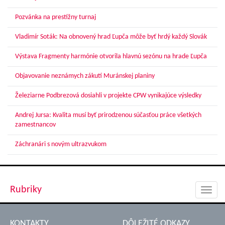
Pozvánka na prestížny turnaj
Vladimír Soták: Na obnovený hrad Ľupča môže byť hrdý každý Slovák
Výstava Fragmenty harmónie otvorila hlavnú sezónu na hrade Ľupča
Objavovanie neznámych zákutí Muránskej planiny
Železiarne Podbrezová dosiahli v projekte CPW vynikajúce výsledky
Andrej Jursa: Kvalita musí byť prirodzenou súčasťou práce všetkých
zamestnancov
Záchranári s novým ultrazvukom
Rubriky
Toggl
navig
KONTAKTY
DÔLEŽITÉ ODKAZY