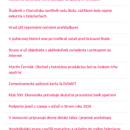
Študenti z Chorvátska navštívili našu školu, zážitkom bola najmä
exkurzia v železiarňach
Hrad ožil tajomnými nočnými prehliadkami
V pohárovej histórii sme po tretíkrát ostali pred bránami finále
Stravu si už objednáte z akéhokoľvek zariadenia s prístupom na
internet
Martin Čermák: Obchod s hutníckou produkciou bol na českom trhu
opatrný
Zamestnanecká palivová karta SLOVNAFT
Klub 500: Ekonomika potrebuje skutočný prorastový balík opatrení
Podporte jaseň z Lopeja v súťaži o Strom roka 2026
V nemocnici pripravujú denný detský tábor i jesenné workshopy
Stredoškolskú etapu zavŕšili maturitou a prijatím do rodiny železiarov