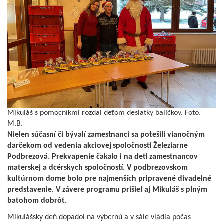
Mikuláš s pomocníkmi rozdal deťom desiatky balíčkov. Foto:
M.B.
Nielen súčasní či bývalí zamestnanci sa potešili vianočným
darčekom od vedenia akciovej spoločnosti Železiarne
Podbrezová. Prekvapenie čakalo i na deti zamestnancov
materskej a dcérskych spoločností. V podbrezovskom
kultúrnom dome bolo pre najmenších pripravené divadelné
predstavenie. V závere programu prišiel aj Mikuláš s plným
batohom dobrôt.
Mikulášsky deň dopadol na výbornú a v sále vládla počas