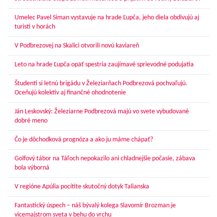
Umelec Pavel Siman vystavuje na hrade Ľupča, jeho diela obdivujú aj
turisti v horách
V Podbrezovej na Skalici otvorili novú kaviareň
Leto na hrade Ľupča opäť spestria zaujímavé sprievodné podujatia
Študenti si letnú brigádu v Železiarňach Podbrezová pochvaľujú.
Oceňujú kolektív aj finančné ohodnotenie
Ján Leskovský: Železiarne Podbrezová majú vo svete vybudované
dobré meno
Čo je dôchodková prognóza a ako ju máme chápať?
Golfový tábor na Táľoch nepokazilo ani chladnejšie počasie, zábava
bola výborná
V regióne Apúlia pocítite skutočný dotyk Talianska
Fantastický úspech – náš bývalý kolega Slavomír Brozman je
vicemajstrom sveta v behu do vrchu