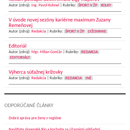
Autor (zdroj):
Ing. Pavol Kühnel
|
Rubriky:
ŠPORT V ŽP
KOLKY
V úvode novej sezóny kariérne maximum Zuzany
Remeňovej
Autor (zdroj):
Redakcia
|
Rubriky:
ŠPORT V ŽP
LYŽOVANIE
Editoriál
Autor (zdroj):
Mgr. Milan Gončár
|
Rubriky:
REDAKCIA
EDITORIÁLY
Výherca súťažnej krížovky
Autor (zdroj):
Redakcia
|
Rubriky:
REDAKCIA
INÉ
ODPORÚČANÉ ČLÁNKY
Dobrá správa pre ženy v regióne
Navštívte slovenské Rio a kochajte sa úžasnými výhľadmi