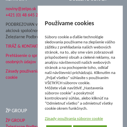
noviny@zelpo.sk
Hrad Ľupča
+421 (0) 48 645 2711
Súkromná spojená škola ŽP
Nadácia Železiarne
Používame cookies
PODBREZOVAN vydáva
Podbrezová
akciová spoločnosť
Hutnícke múzeum
Železiarne Podbrezová
Súbory cookie a ďalšie technológie
ŽP Informatika s.r.o.
sledovania používame na zlepšenie vášho
TIRÁŽ & KONTAKT
ŠK Železiarne Podbrezová
zážitku z prehliadania našich webových
Tále a.s.
stránok, na to, aby sme vám zobrazovali
Prehlásenie o spracovaní
prispôsobený obsah a cielené reklamy, na
osobných údajov
analýzu návštevnosti našich webových
stránok a na pochopenie toho, odkiaľ
Zásady používania súborov
naši návštevníci prichádzajú. Kliknutím na
cookie
„Prijať všetko” súhlasíte s používaním
VŠETKÝCH súborov cookie.
Môžete však navštíviť „Nastavenia
súborov cookie” a poskytnúť
kontrolovaný súhlas, alebo kliknúť na
“Odmietnuť všetko” a odmietnuť všetky
cookie okrem funkčnych.
ŽP GROUP
Zásady používania súborov cookie
ŽP GROUP
Železiarne Podbrezová a.s.