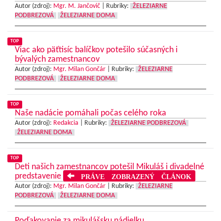
Autor (zdroj):
Mgr. M. Jančovič
|
Rubriky:
ŽELEZIARNE
PODBREZOVÁ
ŽELEZIARNE DOMA
TOP
Viac ako päťtisíc balíčkov potešilo súčasných i
bývalých zamestnancov
Autor (zdroj):
Mgr. Milan Gončár
|
Rubriky:
ŽELEZIARNE
PODBREZOVÁ
ŽELEZIARNE DOMA
TOP
Naše nadácie pomáhali počas celého roka
Autor (zdroj):
Redakcia
|
Rubriky:
ŽELEZIARNE PODBREZOVÁ
ŽELEZIARNE DOMA
TOP
Deti našich zamestnancov potešil Mikuláš i divadelné
predstavenie
PRÁVE ZOBRAZENÝ ČLÁNOK
Autor (zdroj):
Mgr. Milan Gončár
|
Rubriky:
ŽELEZIARNE
PODBREZOVÁ
ŽELEZIARNE DOMA
Poďakovanie za mikulášsku nádielku