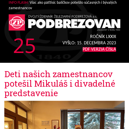
INFO FLASH:
Viac ako päťtisíc balíčkov potešilo súčasných i bývalých
zamestnancov
25
ROČNÍK LXXIX
VYŠLO:
15. DECEMBRA 2023
PDF VERZIA ČÍSLA
Deti našich zamestnancov
potešil Mikuláš i divadelné
predstavenie