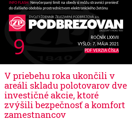
INFO FLASH:
Nevyčerpaný limit na obedy si môžu stravníci preniesť
do ďalšieho obdobia prostredníctvom elektronického žetónu
9
ROČNÍK LXXVII
VYŠLO:
7. MÁJA 2021
PDF VERZIA ČÍSLA
V priebehu roka ukončili v
areáli skladu polotovarov dve
investičné akcie, ktoré
zvýšili bezpečnosť a komfort
zamestnancov