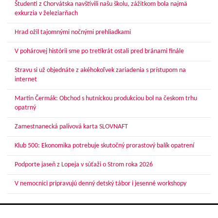
Študenti z Chorvátska navštívili našu školu, zážitkom bola najmä
exkurzia v železiarňach
Hrad ožil tajomnými nočnými prehliadkami
V pohárovej histórii sme po tretíkrát ostali pred bránami finále
Stravu si už objednáte z akéhokoľvek zariadenia s prístupom na
internet
Martin Čermák: Obchod s hutníckou produkciou bol na českom trhu
opatrný
Zamestnanecká palivová karta SLOVNAFT
Klub 500: Ekonomika potrebuje skutočný prorastový balík opatrení
Podporte jaseň z Lopeja v súťaži o Strom roka 2026
V nemocnici pripravujú denný detský tábor i jesenné workshopy