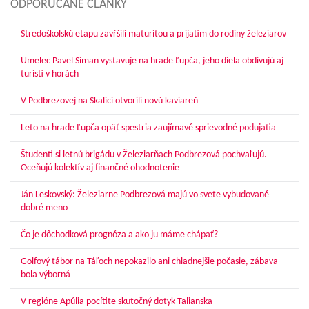
ODPORÚČANÉ ČLÁNKY
Stredoškolskú etapu zavŕšili maturitou a prijatím do rodiny železiarov
Umelec Pavel Siman vystavuje na hrade Ľupča, jeho diela obdivujú aj
turisti v horách
V Podbrezovej na Skalici otvorili novú kaviareň
Leto na hrade Ľupča opäť spestria zaujímavé sprievodné podujatia
Študenti si letnú brigádu v Železiarňach Podbrezová pochvaľujú.
Oceňujú kolektív aj finančné ohodnotenie
Ján Leskovský: Železiarne Podbrezová majú vo svete vybudované
dobré meno
Čo je dôchodková prognóza a ako ju máme chápať?
Golfový tábor na Táľoch nepokazilo ani chladnejšie počasie, zábava
bola výborná
V regióne Apúlia pocítite skutočný dotyk Talianska