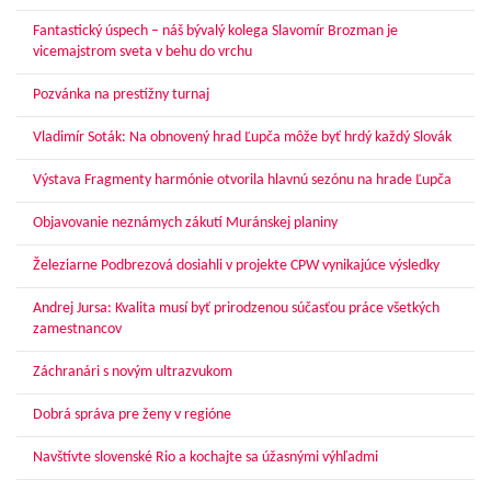
Fantastický úspech – náš bývalý kolega Slavomír Brozman je
vicemajstrom sveta v behu do vrchu
Pozvánka na prestížny turnaj
Vladimír Soták: Na obnovený hrad Ľupča môže byť hrdý každý Slovák
Výstava Fragmenty harmónie otvorila hlavnú sezónu na hrade Ľupča
Objavovanie neznámych zákutí Muránskej planiny
Železiarne Podbrezová dosiahli v projekte CPW vynikajúce výsledky
Andrej Jursa: Kvalita musí byť prirodzenou súčasťou práce všetkých
zamestnancov
Záchranári s novým ultrazvukom
Dobrá správa pre ženy v regióne
Navštívte slovenské Rio a kochajte sa úžasnými výhľadmi