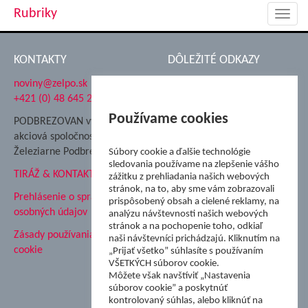
Rubriky
Toggl
navig
KONTAKTY
DÔLEŽITÉ ODKAZY
noviny@zelpo.sk
Hrad Ľupča
+421 (0) 48 645 2711
Súkromná spojená škola ŽP
Nadácia Železiarne
Používame cookies
PODBREZOVAN vydáva
Podbrezová
akciová spoločnosť
Hutnícke múzeum
Železiarne Podbrezová
Súbory cookie a ďalšie technológie
ŽP Informatika s.r.o.
sledovania používame na zlepšenie vášho
TIRÁŽ & KONTAKT
ŠK Železiarne Podbrezová
zážitku z prehliadania našich webových
Tále a.s.
stránok, na to, aby sme vám zobrazovali
Prehlásenie o spracovaní
prispôsobený obsah a cielené reklamy, na
osobných údajov
analýzu návštevnosti našich webových
stránok a na pochopenie toho, odkiaľ
Zásady používania súborov
naši návštevníci prichádzajú. Kliknutím na
cookie
„Prijať všetko” súhlasíte s používaním
VŠETKÝCH súborov cookie.
Môžete však navštíviť „Nastavenia
súborov cookie” a poskytnúť
kontrolovaný súhlas, alebo kliknúť na