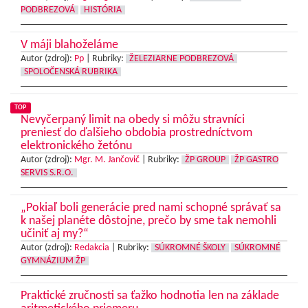
PODBREZOVÁ
HISTÓRIA
V máji blahoželáme
Autor (zdroj):
Pp
|
Rubriky:
ŽELEZIARNE PODBREZOVÁ
SPOLOČENSKÁ RUBRIKA
TOP
Nevyčerpaný limit na obedy si môžu stravníci
preniesť do ďalšieho obdobia prostredníctvom
elektronického žetónu
Autor (zdroj):
Mgr. M. Jančovič
|
Rubriky:
ŽP GROUP
ŽP GASTRO
SERVIS S.R.O.
„Pokiaľ boli generácie pred nami schopné správať sa
k našej planéte dôstojne, prečo by sme tak nemohli
učiniť aj my?“
Autor (zdroj):
Redakcia
|
Rubriky:
SÚKROMNÉ ŠKOLY
SÚKROMNÉ
GYMNÁZIUM ŽP
Praktické zručnosti sa ťažko hodnotia len na základe