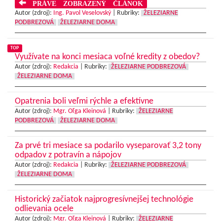
PRÁVE ZOBRAZENÝ ČLÁNOK
Autor (zdroj):
Ing. Pavol Veselovský
|
Rubriky:
ŽELEZIARNE
PODBREZOVÁ
ŽELEZIARNE DOMA
TOP
Využívate na konci mesiaca voľné kredity z obedov?
Autor (zdroj):
Redakcia
|
Rubriky:
ŽELEZIARNE PODBREZOVÁ
ŽELEZIARNE DOMA
Opatrenia boli veľmi rýchle a efektívne
Autor (zdroj):
Mgr. Oľga Kleinová
|
Rubriky:
ŽELEZIARNE
PODBREZOVÁ
ŽELEZIARNE DOMA
Za prvé tri mesiace sa podarilo vyseparovať 3,2 tony
odpadov z potravín a nápojov
Autor (zdroj):
Redakcia
|
Rubriky:
ŽELEZIARNE PODBREZOVÁ
ŽELEZIARNE DOMA
Historický začiatok najprogresívnejšej technológie
odlievania ocele
Autor (zdroj):
Mgr. Oľga Kleinová
|
Rubriky:
ŽELEZIARNE