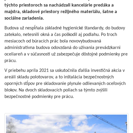
týchto priestoroch sa nachádzali kancelárie predáka a
majstra, skladové priestory režijného materiálu, šatne a
sociálne zariadenia.
Budova už nespĺňala základné hygienické štandardy, do budovy
zatekalo, netesnili okná a čas poškodil aj podlahu. Po troch
mesiacoch od búracích prác bola novovybudovaná
administratívna budova odovzdaná do užívania prevádzkarni
oceliareň a v súčasnosti už zabezpečuje dôstojné podmienky pre
prácu.
V priebehu apríla 2021 sa uskutočnila ďalšia investičná akcia v
areáli skladu polotovarov, a to inštalácia bezpečnostných
oporných stĺpov pre skladovanie plynule odlievaných oceľových
blokov. Na dvoch skladovacích poliach sa týmto zvýšili
bezpečnostné podmienky pre prácu.