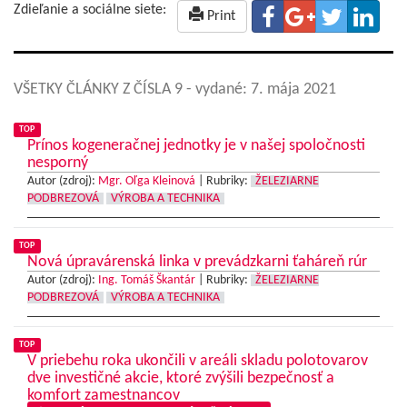
Zdieľanie a sociálne siete:
Print
VŠETKY ČLÁNKY Z ČÍSLA 9
- vydané: 7. mája 2021
TOP
Prínos kogeneračnej jednotky je v našej spoločnosti
nesporný
Autor (zdroj):
Mgr. Oľga Kleinová
|
Rubriky:
ŽELEZIARNE
PODBREZOVÁ
VÝROBA A TECHNIKA
TOP
Nová úpravárenská linka v prevádzkarni ťaháreň rúr
Autor (zdroj):
Ing. Tomáš Škantár
|
Rubriky:
ŽELEZIARNE
PODBREZOVÁ
VÝROBA A TECHNIKA
TOP
V priebehu roka ukončili v areáli skladu polotovarov
dve investičné akcie, ktoré zvýšili bezpečnosť a
komfort zamestnancov