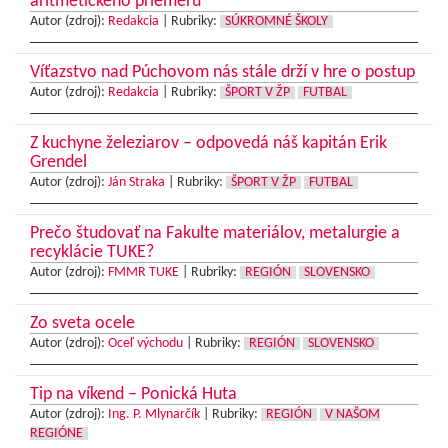
aritmetického priemeru
Autor (zdroj):
Redakcia
|
Rubriky:
SÚKROMNÉ ŠKOLY
Víťazstvo nad Púchovom nás stále drží v hre o postup
Autor (zdroj):
Redakcia
|
Rubriky:
ŠPORT V ŽP
FUTBAL
Z kuchyne železiarov – odpovedá náš kapitán Erik
Grendel
Autor (zdroj):
Ján Straka
|
Rubriky:
ŠPORT V ŽP
FUTBAL
Prečo študovať na Fakulte materiálov, metalurgie a
recyklácie TUKE?
Autor (zdroj):
FMMR TUKE
|
Rubriky:
REGIÓN
SLOVENSKO
Zo sveta ocele
Autor (zdroj):
Oceľ východu
|
Rubriky:
REGIÓN
SLOVENSKO
Tip na víkend – Ponická Huta
Autor (zdroj):
Ing. P. Mlynarčík
|
Rubriky:
REGIÓN
V NAŠOM
REGIÓNE