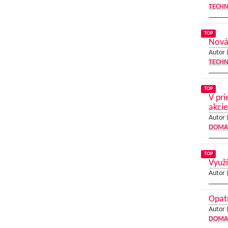
TECHN
TOP
Nová 
Autor 
TECHN
TOP
V pri
akcie
Autor 
DOMA
TOP
Využí
Autor 
Opatr
Autor 
DOMA