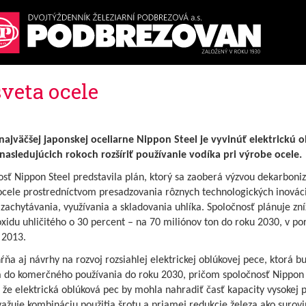
sveta ocele
najväčšej japonskej oceliarne Nippon Steel je vyvinúť elektrickú 
 nasledujúcich rokoch rozšíriť používanie vodíka pri výrobe ocele.
sť Nippon Steel predstavila plán, ktorý sa zaoberá výzvou dekarboniz
ocele prostredníctvom presadzovania rôznych technologických inováci
zachytávania, využívania a skladovania uhlíka. Spoločnosť plánuje zní
xidu uhličitého o 30 percent – na 70 miliónov ton do roku 2030, v po
 2013.
ŕňa aj návrhy na rozvoj rozsiahlej elektrickej oblúkovej pece, ktorá b
 do komerčného používania do roku 2030, pričom spoločnosť Nippon 
 že elektrická oblúková pec by mohla nahradiť časť kapacity vysokej 
ažuje kombináciu použitia šrotu a priamej redukcie železa ako surovi