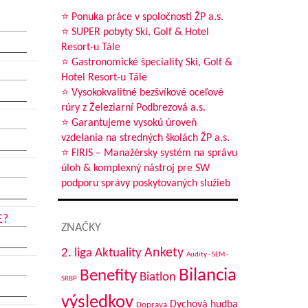
⭐ Ponuka práce v spoločnosti ŽP a.s.
⭐ SUPER pobyty Ski, Golf & Hotel
Resort-u Tále
⭐ Gastronomické špeciality Ski, Golf &
Hotel Resort-u Tále
⭐ Vysokokvalitné bezšvíkové oceľové
rúry z Železiarní Podbrezová a.s.
⭐ Garantujeme vysokú úroveň
vzdelania na stredných školách ŽP a.s.
⭐ FIRIS – Manažérsky systém na správu
úloh & komplexný nástroj pre SW
podporu správy poskytovaných služieb
E?
ZNAČKY
Aktuality
Ankety
2. liga
Audity - SEM -
Bilancia
Benefity
Biatlon
SRBP
výsledkov
Dychová hudba
Doprava