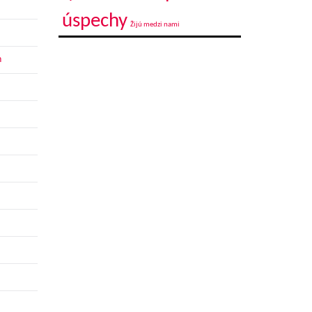
úspechy
Žijú medzi nami
h