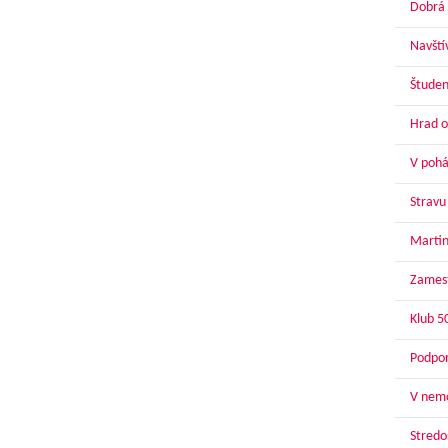
Dobrá 
Navští
Študen
Hrad o
V pohár
Stravu
Martin
Zamest
Klub 5
Podpor
V nemo
Stredoš