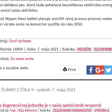
ckú oblúkovú pec, ktorá bude poháňaná bezuhlíkovou elektrickou ener
 emisií oxidu uhličitého.
sť Nippon Steel taktiež plánuje urýchliť vývoj procesu priamej reduk
ri výrobe ocele na komerčné využitie do roku 2050.
droj):
Oceľ východu
|Ročník: LXXVII | Vyšlo:
7. mája 2021
|
Rubriky:
REGIÓN
SLOVENSK
 slová:
Zo sveta ocele
e a sociálne siete:
Print
 ČLÁNKY Z ČÍSLA 9
- vydané: 7. mája 2021
s kogeneračnej jednotky je v našej spoločnosti nesporný
(zdroj):
Mgr. Oľga Kleinová
|
Rubriky:
ŽELEZIARNE PODBREZOVÁ
VÝROBA A