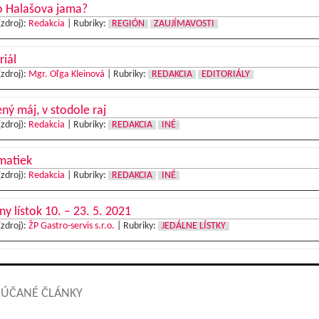
o Halašova jama?
(zdroj):
Redakcia
|
Rubriky:
REGIÓN
ZAUJÍMAVOSTI
riál
(zdroj):
Mgr. Oľga Kleinová
|
Rubriky:
REDAKCIA
EDITORIÁLY
ný máj, v stodole raj
(zdroj):
Redakcia
|
Rubriky:
REDAKCIA
INÉ
matiek
(zdroj):
Redakcia
|
Rubriky:
REDAKCIA
INÉ
ny lístok 10. – 23. 5. 2021
(zdroj):
ŽP Gastro-servis s.r.o.
|
Rubriky:
JEDÁLNE LÍSTKY
ÚČANÉ ČLÁNKY