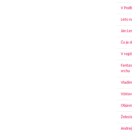
V Podbr
Leto n
Ján Le
Čo je 
V regi
Fantas
vrchu
Vladim
Výstav
Objavo
Železi
Andrej