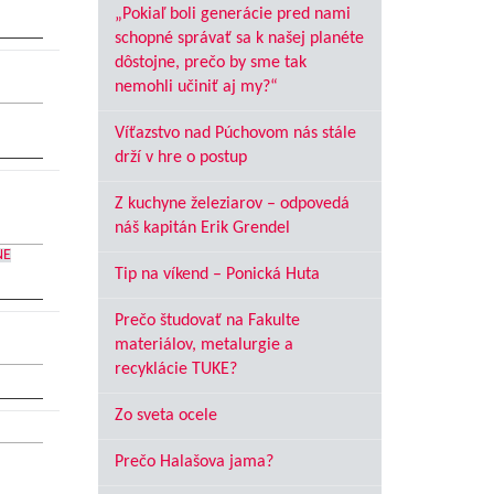
„Pokiaľ boli generácie pred nami
schopné správať sa k našej planéte
dôstojne, prečo by sme tak
nemohli učiniť aj my?“
Víťazstvo nad Púchovom nás stále
drží v hre o postup
Z kuchyne železiarov – odpovedá
náš kapitán Erik Grendel
NE
Tip na víkend – Ponická Huta
Prečo študovať na Fakulte
materiálov, metalurgie a
recyklácie TUKE?
Zo sveta ocele
Prečo Halašova jama?