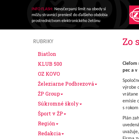
INFO FLASH:
Nevyčerpaný limit na obedy si
môžu stravníci preniesť do ďalšieho obdobia
prostredníctvom elektronického žetónu
Zo 
RUBRIKY
Biatlon
KLUB 500
Cieľom 
pec a v
OZ KOVO
Spoločno
Železiarne Podbrezová
výrobe 
ŽP Group
vrátane 
emisie o
Súkromné školy
s rokom
Šport v ŽP
Plán zah
Región
uvedená
uvažuje,
Redakcia
Firma zv