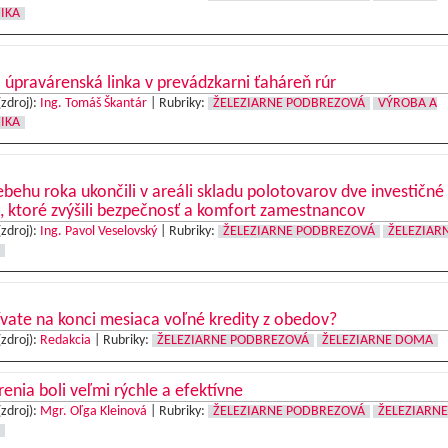
IKA
úpravárenská linka v prevádzkarni ťaháreň rúr
(zdroj):
Ing. Tomáš Škantár
|
Rubriky:
ŽELEZIARNE PODBREZOVÁ
VÝROBA A
IKA
ebehu roka ukončili v areáli skladu polotovarov dve investičné
, ktoré zvýšili bezpečnosť a komfort zamestnancov
(zdroj):
Ing. Pavol Veselovský
|
Rubriky:
ŽELEZIARNE PODBREZOVÁ
ŽELEZIAR
vate na konci mesiaca voľné kredity z obedov?
(zdroj):
Redakcia
|
Rubriky:
ŽELEZIARNE PODBREZOVÁ
ŽELEZIARNE DOMA
enia boli veľmi rýchle a efektívne
(zdroj):
Mgr. Oľga Kleinová
|
Rubriky:
ŽELEZIARNE PODBREZOVÁ
ŽELEZIARNE