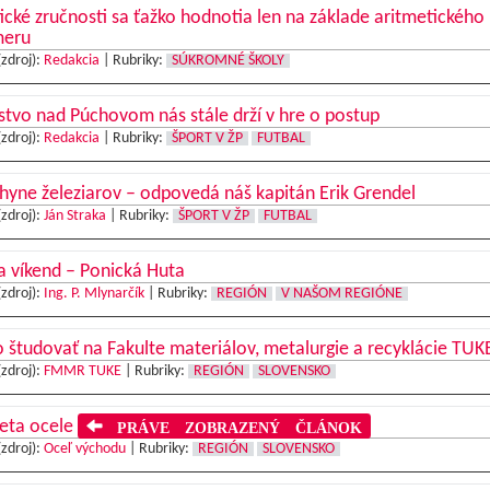
ické zručnosti sa ťažko hodnotia len na základe aritmetického
meru
(zdroj):
Redakcia
|
Rubriky:
SÚKROMNÉ ŠKOLY
stvo nad Púchovom nás stále drží v hre o postup
(zdroj):
Redakcia
|
Rubriky:
ŠPORT V ŽP
FUTBAL
hyne železiarov – odpovedá náš kapitán Erik Grendel
(zdroj):
Ján Straka
|
Rubriky:
ŠPORT V ŽP
FUTBAL
a víkend – Ponická Huta
(zdroj):
Ing. P. Mlynarčík
|
Rubriky:
REGIÓN
V NAŠOM REGIÓNE
 študovať na Fakulte materiálov, metalurgie a recyklácie TUK
(zdroj):
FMMR TUKE
|
Rubriky:
REGIÓN
SLOVENSKO
veta ocele
PRÁVE ZOBRAZENÝ ČLÁNOK
(zdroj):
Oceľ východu
|
Rubriky:
REGIÓN
SLOVENSKO