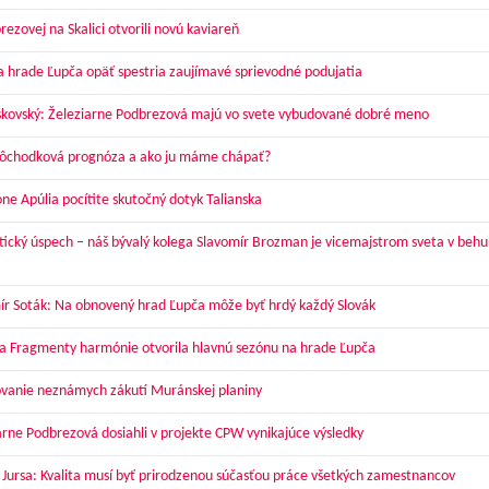
ezovej na Skalici otvorili novú kaviareň
a hrade Ľupča opäť spestria zaujímavé sprievodné podujatia
skovský: Železiarne Podbrezová majú vo svete vybudované dobré meno
dôchodková prognóza a ako ju máme chápať?
óne Apúlia pocítite skutočný dotyk Talianska
tický úspech – náš bývalý kolega Slavomír Brozman je vicemajstrom sveta v behu
ír Soták: Na obnovený hrad Ľupča môže byť hrdý každý Slovák
a Fragmenty harmónie otvorila hlavnú sezónu na hrade Ľupča
vanie neznámych zákutí Muránskej planiny
arne Podbrezová dosiahli v projekte CPW vynikajúce výsledky
 Jursa: Kvalita musí byť prirodzenou súčasťou práce všetkých zamestnancov