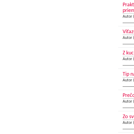
Prakt
prie
Autor 
Víťaz
Autor 
Z kuc
Autor 
Tip n
Autor 
Prečo
Autor 
Zo s
Autor 