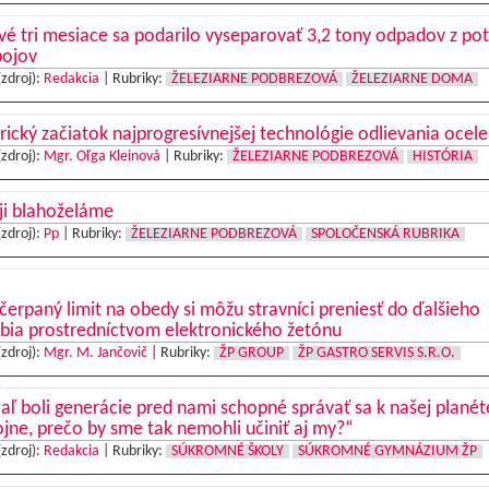
vé tri mesiace sa podarilo vyseparovať 3,2 tony odpadov z pot
pojov
(zdroj):
Redakcia
|
Rubriky:
ŽELEZIARNE PODBREZOVÁ
ŽELEZIARNE DOMA
rický začiatok najprogresívnejšej technológie odlievania ocele
(zdroj):
Mgr. Oľga Kleinová
|
Rubriky:
ŽELEZIARNE PODBREZOVÁ
HISTÓRIA
ji blahoželáme
(zdroj):
Pp
|
Rubriky:
ŽELEZIARNE PODBREZOVÁ
SPOLOČENSKÁ RUBRIKA
erpaný limit na obedy si môžu stravníci preniesť do ďalšieho
bia prostredníctvom elektronického žetónu
(zdroj):
Mgr. M. Jančovič
|
Rubriky:
ŽP GROUP
ŽP GASTRO SERVIS S.R.O.
aľ boli generácie pred nami schopné správať sa k našej planét
jne, prečo by sme tak nemohli učiniť aj my?“
(zdroj):
Redakcia
|
Rubriky:
SÚKROMNÉ ŠKOLY
SÚKROMNÉ GYMNÁZIUM ŽP