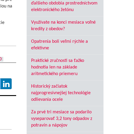
ďalšieho obdobia prostredníctvom
giou na
elektronického žetónu
Využívate na konci mesiaca voľné
cie
kredity z obedov?
Opatrenia boli veľmi rýchle a
efektívne
O
Praktické zručnosti sa ťažko
hodnotia len na základe
aritmetického priemeru
Historický začiatok
najprogresívnejšej technológie
odlievania ocele
Za prvé tri mesiace sa podarilo
vyseparovať 3,2 tony odpadov z
potravín a nápojov