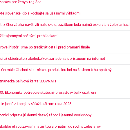
správa pre ženy v regióne
vte slovenské Rio a kochajte sa úžasnými výhľadmi
ti z Chorvátska navštívili našu školu, zážitkom bola najmä exkurzia v železiarňac
žil tajomnými nočnými prehliadkami
ovej histórii sme po tretíkrát ostali pred bránami finále
 si už objednáte z akéhokoľvek zariadenia s prístupom na internet
 Čermák: Obchod s hutníckou produkciou bol na českom trhu opatrný
nanecká palivová karta SLOVNAFT
00: Ekonomika potrebuje skutočný prorastový balík opatrení
te jaseň z Lopeja v súťaži o Strom roka 2026
cnici pripravujú denný detský tábor i jesenné workshopy
kolskú etapu zavŕšili maturitou a prijatím do rodiny železiarov