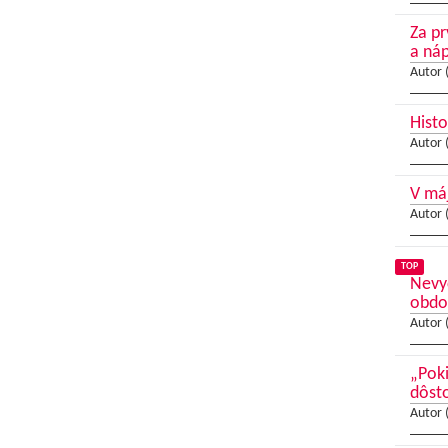
Za pr
a ná
Autor 
Histo
Autor 
V má
Autor 
TOP
Nevyč
obdo
Autor 
„Poki
dôsto
Autor 