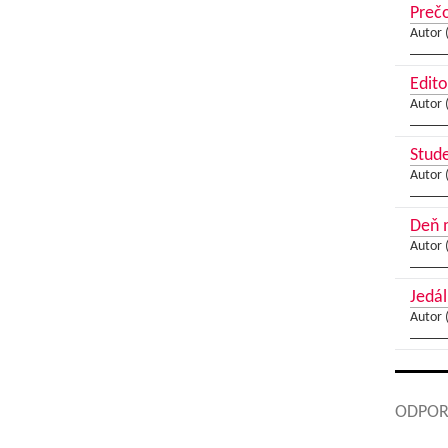
Preč
Autor 
Edito
Autor 
Stude
Autor 
Deň 
Autor 
Jedál
Autor 
ODPOR