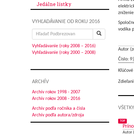
Jedálne lístky
elektri
zníženie
VYHĽADÁVANIE OD ROKU 2016
Spoločno
vodíka p
Search
for:
Vyhľadávanie (roky 2008 – 2016)
Autor (z
Vyhľadávanie (roky 2000 – 2008)
Číslo: 9
Kľúčové
ARCHÍV
Zdieľani
Archív rokov 1998 - 2007
Archív rokov 2008 - 2016
VŠETKY
Archív podľa ročníka a čísla
Archív podľa autora/zdroja
TOP
Príno
Autor 