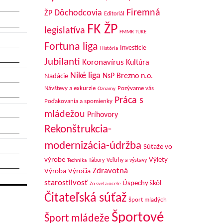
Firemná
Dôchodcovia
ŽP
Editoriál
FK ŽP
legislatíva
FMMR TUKE
Fortuna liga
Investície
História
Jubilanti
Koronavírus
Kultúra
Niké liga
NsP Brezno n.o.
Nadácie
Návštevy a exkurzie
Pozývame vás
Oznamy
Práca s
Poďakovania a spomienky
mládežou
Príhovory
Rekonštrukcia-
modernizácia-údržba
Súťaže vo
výrobe
Výlety
Tábory
Veľtrhy a výstavy
Technika
Zdravotná
Výroba
Výročia
starostlivosť
Úspechy škôl
Zo sveta ocele
Čitateľská súťaž
Šport mladých
Športové
Šport mládeže