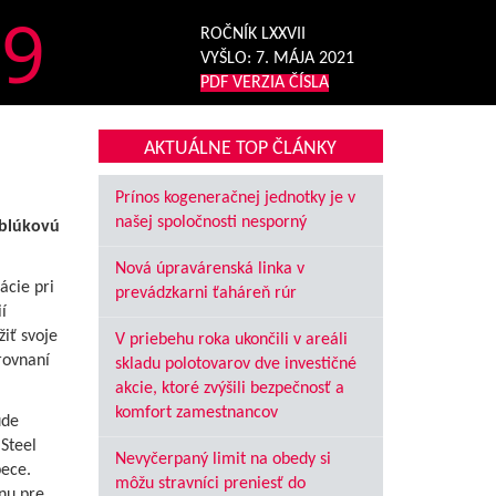
9
ROČNÍK LXXVII
VYŠLO:
7. MÁJA 2021
PDF VERZIA ČÍSLA
AKTUÁLNE TOP ČLÁNKY
Prínos kogeneračnej jednotky je v
našej spoločnosti nesporný
oblúkovú
Nová úpravárenská linka v
ácie pri
prevádzkarni ťaháreň rúr
í
žiť svoje
V priebehu roka ukončili v areáli
rovnaní
skladu polotovarov dve investičné
akcie, ktoré zvýšili bezpečnosť a
komfort zamestnancov
ude
Steel
Nevyčerpaný limit na obedy si
pece.
môžu stravníci preniesť do
nu pre