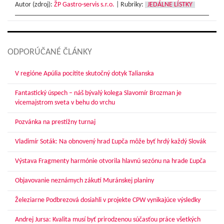
Autor (zdroj):
ŽP Gastro-servis s.r.o.
|
Rubriky:
JEDÁLNE LÍSTKY
ODPORÚČANÉ ČLÁNKY
V regióne Apúlia pocítite skutočný dotyk Talianska
Fantastický úspech – náš bývalý kolega Slavomír Brozman je
vicemajstrom sveta v behu do vrchu
Pozvánka na prestížny turnaj
Vladimír Soták: Na obnovený hrad Ľupča môže byť hrdý každý Slovák
Výstava Fragmenty harmónie otvorila hlavnú sezónu na hrade Ľupča
Objavovanie neznámych zákutí Muránskej planiny
Železiarne Podbrezová dosiahli v projekte CPW vynikajúce výsledky
Andrej Jursa: Kvalita musí byť prirodzenou súčasťou práce všetkých