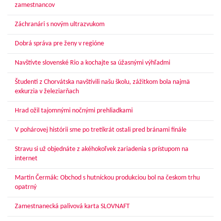
zamestnancov
Záchranári s novým ultrazvukom
Dobrá správa pre ženy v regióne
Navštívte slovenské Rio a kochajte sa úžasnými výhľadmi
Študenti z Chorvátska navštívili našu školu, zážitkom bola najmä
exkurzia v železiarňach
Hrad ožil tajomnými nočnými prehliadkami
V pohárovej histórii sme po tretíkrát ostali pred bránami finále
Stravu si už objednáte z akéhokoľvek zariadenia s prístupom na
internet
Martin Čermák: Obchod s hutníckou produkciou bol na českom trhu
opatrný
Zamestnanecká palivová karta SLOVNAFT