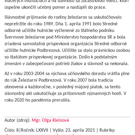
viacerých inštitúciách a na slávnosti sa zúčastňovali všetci, ktorí
úspešne ukončili učebný pomer a nastúpili do práce.
Slávnostné prijímanie do rodiny železiarov sa uskutočňovalo
nepretržite do roku 1989. Dňa 1. apríla 1991 bolo Stredné
odborné učilište hutnícke vyčlenené zo štátneho podniku
Švermove železiarne pod Ministerstvo hospodárstva SR a bola
zriadená samostatná príspevková organizácia Stredné odborné
učilište hutnícke Podbrezová. Učilište sa stalo právnickou osobou
so štatútom príspevkovej organizácie. Došlo k podstatným
zmenám v zabezpečovaní potrieb žiakov a slávnosť sa nekonala.
Až v roku 2003-2004 sa výchova učňovského dorastu vrátila plne
do rúk Železiarní Podbrezová. V roku 2007 bola tradícia
obnovená a každoročne, v posledný májový piatok, sa tento
slávnostný akt uskutočňuje za prítomnosti významných hostí. V
roku 2020 ho pandémia prerušila.
Autor (zdroj):
Mgr. Oľga Kleinová
Číslo: 8|Ročník: LXXVII | Vyšlo:
23. apríla 2021
|
Rubriky: