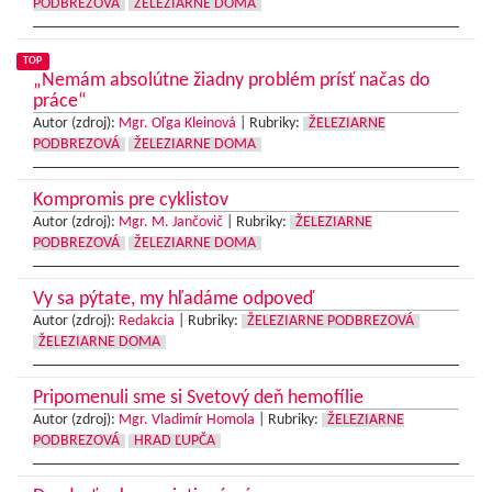
PODBREZOVÁ
ŽELEZIARNE DOMA
TOP
„Nemám absolútne žiadny problém prísť načas do
práce“
Autor (zdroj):
Mgr. Oľga Kleinová
|
Rubriky:
ŽELEZIARNE
PODBREZOVÁ
ŽELEZIARNE DOMA
Kompromis pre cyklistov
Autor (zdroj):
Mgr. M. Jančovič
|
Rubriky:
ŽELEZIARNE
PODBREZOVÁ
ŽELEZIARNE DOMA
Vy sa pýtate, my hľadáme odpoveď
Autor (zdroj):
Redakcia
|
Rubriky:
ŽELEZIARNE PODBREZOVÁ
ŽELEZIARNE DOMA
Pripomenuli sme si Svetový deň hemofílie
Autor (zdroj):
Mgr. Vladimír Homola
|
Rubriky:
ŽELEZIARNE
PODBREZOVÁ
HRAD ĽUPČA