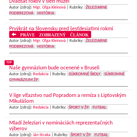
Dvadsať rokov v sieti múzeí
Autor (zdroj):
Mgr. Oľga Kleinová
|
Rubriky:
ŽELEZIARNE
PODBREZOVÁ
HISTÓRIA
Prvýkrát na Slovensku pred šesťdesiatimi rokmi
PRÁVE ZOBRAZENÝ ČLÁNOK
Autor (zdroj):
Mgr. Oľga Kleinová
|
Rubriky:
ŽELEZIARNE
PODBREZOVÁ
HISTÓRIA
TOP
Naše gymnázium bude ocenené v Bruseli
Autor (zdroj):
Redakcia
|
Rubriky:
SÚKROMNÉ ŠKOLY
SÚKROMNÉ
GYMNÁZIUM ŽP
V lige víťazstvo nad Popradom a remíza s Liptovským
Mikulášom
Autor (zdroj):
Redakcia
|
Rubriky:
ŠPORT V ŽP
FUTBAL
Mladí železiari v nomináciách reprezentačných
výberov
Autor (zdroj):
Ján Straka
|
Rubriky:
ŠPORT V ŽP
FUTBAL