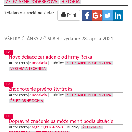
ŽELEZIARNE PODBREZOVÁ
HISTÓRIA
Zdieľanie a sociálne siete:
Print
VŠETKY ČLÁNKY Z ČÍSLA 8
- vydané: 23. apríla 2021
TOP
Nové deliace zariadenie od firmy Reika
Autor (zdroj):
Redakcia
|
Rubriky:
ŽELEZIARNE PODBREZOVÁ
VÝROBA A TECHNIKA
TOP
Zhodnotenie prvého štvrťroka
Autor (zdroj):
Redakcia
|
Rubriky:
ŽELEZIARNE PODBREZOVÁ
ŽELEZIARNE DOMA
TOP
Dopravné značenie sa môže meniť podľa situácie
Autor (zdroj):
Mgr. Oľga Kleinová
|
Rubriky:
ŽELEZIARNE