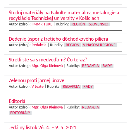
Študuj materiály na Fakulte materiálov, metalurgie a
recyklácie Technickej univerzity v Košiciach
Autor (zdroj):
FMMR TUKE
|
Rubriky:
REGIÓN
SLOVENSKO
Dedenie úspor z tretieho dôchodkového piliera
Autor (zdroj):
Redakcia
|
Rubriky:
REGIÓN
V NAŠOM REGIÓNE
Stretli ste sa s medveďom? Čo teraz?
Autor (zdroj):
Mgr. Oľga Kleinová
|
Rubriky:
REDAKCIA
RADY
Zelenou proti jarnej únave
Autor (zdroj):
V texte
|
Rubriky:
REDAKCIA
RADY
Editoriál
Autor (zdroj):
Mgr. Oľga Kleinová
|
Rubriky:
REDAKCIA
EDITORIÁLY
Jedálny lístok 26. 4. – 9. 5. 2021