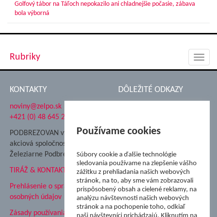
Golfový tábor na Táľoch nepokazilo ani chladnejšie počasie, zábava
bola výborná
Rubriky
Toggl
navig
KONTAKTY
DÔLEŽITÉ ODKAZY
noviny@zelpo.sk
Hrad Ľupča
+421 (0) 48 645 2711
Súkromná spojená škola ŽP
Nadácia Železiarne
Používame cookies
PODBREZOVAN vydáva
Podbrezová
akciová spoločnosť
Hutnícke múzeum
Železiarne Podbrezová
Súbory cookie a ďalšie technológie
ŽP Informatika s.r.o.
sledovania používame na zlepšenie vášho
TIRÁŽ & KONTAKT
ŠK Železiarne Podbrezová
zážitku z prehliadania našich webových
stránok, na to, aby sme vám zobrazovali
Tále a.s.
Prehlásenie o spracovaní
prispôsobený obsah a cielené reklamy, na
osobných údajov
analýzu návštevnosti našich webových
stránok a na pochopenie toho, odkiaľ
Zásady používania súborov
naši návštevníci prichádzajú. Kliknutím na