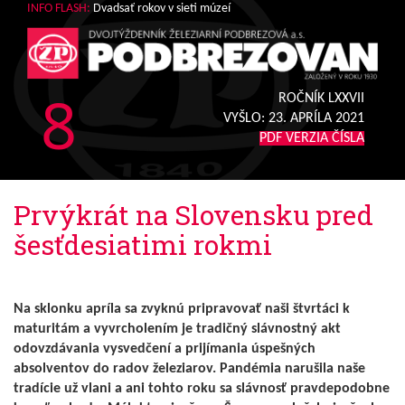
INFO FLASH:
Dvadsať rokov v sieti múzeí
8
ROČNÍK LXXVII
VYŠLO:
23. APRÍLA 2021
PDF VERZIA ČÍSLA
Prvýkrát na Slovensku pred
šesťdesiatimi rokmi
Na sklonku apríla sa zvyknú pripravovať naši štvrtáci k
maturitám a vyvrcholením je tradičný slávnostný akt
odovzdávania vysvedčení a prijímania úspešných
absolventov do radov železiarov. Pandémia narušila naše
tradície už vlani a ani tohto roku sa slávnosť pravdepodobne