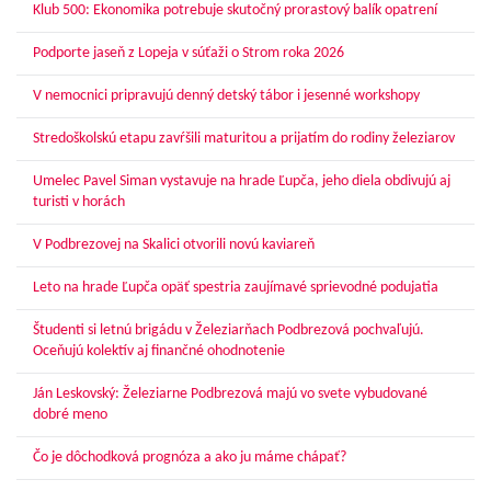
Klub 500: Ekonomika potrebuje skutočný prorastový balík opatrení
Podporte jaseň z Lopeja v súťaži o Strom roka 2026
V nemocnici pripravujú denný detský tábor i jesenné workshopy
Stredoškolskú etapu zavŕšili maturitou a prijatím do rodiny železiarov
Umelec Pavel Siman vystavuje na hrade Ľupča, jeho diela obdivujú aj
turisti v horách
V Podbrezovej na Skalici otvorili novú kaviareň
Leto na hrade Ľupča opäť spestria zaujímavé sprievodné podujatia
Študenti si letnú brigádu v Železiarňach Podbrezová pochvaľujú.
Oceňujú kolektív aj finančné ohodnotenie
Ján Leskovský: Železiarne Podbrezová majú vo svete vybudované
dobré meno
Čo je dôchodková prognóza a ako ju máme chápať?