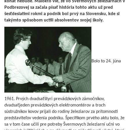
konať nebude. Málokto vie, že vo Švermovych železiarňach v
Podbrezovej sa začala písať história tohto aktu už pred
šesťdesiatimi rokmi a podnik bol prvý na Slovensku, kde si
takýmto spôsobom uctili absolventov svojej školy.
Bolo to 24. júna
1961. Prvých dvadsaťštyri prevádzkových zámočníkov,
dvadsaťjeden prevádzkových elektromontérov a troch
sústružníkov kovov prijali do rodiny železiarov za prítomnosti
predstaviteľov vedenia podniku. Špecifikom prvého aktu bolo, že
sa v tom čase učili pre potreby Švermovych železiarní učni vo