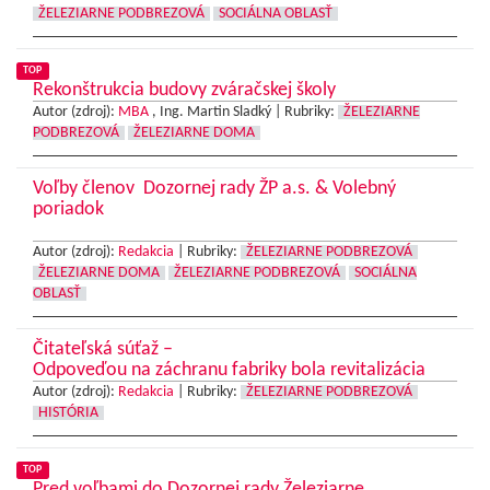
ŽELEZIARNE PODBREZOVÁ
SOCIÁLNA OBLASŤ
TOP
Rekonštrukcia budovy zváračskej školy
Autor (zdroj):
MBA
, Ing. Martin Sladký |
Rubriky:
ŽELEZIARNE
PODBREZOVÁ
ŽELEZIARNE DOMA
Voľby členov Dozornej rady ŽP a.s. & Volebný
poriadok
Autor (zdroj):
Redakcia
|
Rubriky:
ŽELEZIARNE PODBREZOVÁ
ŽELEZIARNE DOMA
ŽELEZIARNE PODBREZOVÁ
SOCIÁLNA
OBLASŤ
Čitateľská súťaž –
Odpoveďou na záchranu fabriky bola revitalizácia
Autor (zdroj):
Redakcia
|
Rubriky:
ŽELEZIARNE PODBREZOVÁ
HISTÓRIA
TOP
Pred voľbami do Dozornej rady Železiarne