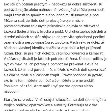
ako ste ich poznali predtým – nedokážu sa dobre sústrediť, sú
podráždenejšie alebo nahnevané, vyžadujú si väčšiu pozornosť,
majú ťažkosti so spánkom alebo jedením, sú unavené a pod.
Môže sa stať, že tieto deti prejavujú svoje emócie
prostredníctvom telesných príznakov a objavia sa zdravotné
ťažkosti (bolesti hlavy, brucha a pod.). U druhostupňových detí a
stredoškolákoch sa skôr objavuje depresivita spôsobená pocitmi
osamelosti a nespokojnosťou so životom. V ich veku je dôležité
hľadanie vlastnej identity, snažia sa zapadnúť a byť prijímaní
ľuďmi, ktorí sú pre nich dôležití, väčšinou rovesníci a kamaráti.
V súčasnej situácii je táto ich potreba sťažená. Úlohou rodičov je
byť vnímaví na ich potreby a pomôcť im prekonať aktuálne
ťažkosti. Už sme si povedali, čo môžete u vašich detí spozorovať
a s čím sa môžu v súčasnosti trápiť. Pravdepodobne sa pýtate,
ako im v tom môžete pomôcť a čo môžete pre ne urobiť.
Ponúkam pár rád, ktoré môžu byť pre vás oporou alebo
návodom:
Starajte sa o seba.
V náročných situáciách sa deti spoliehajú na
svojich rodičov, opatrovníkov a autority. Potrebujú sa o vás
oprieť a mať vo vás bezpečné miesto, v ktorom nájdu