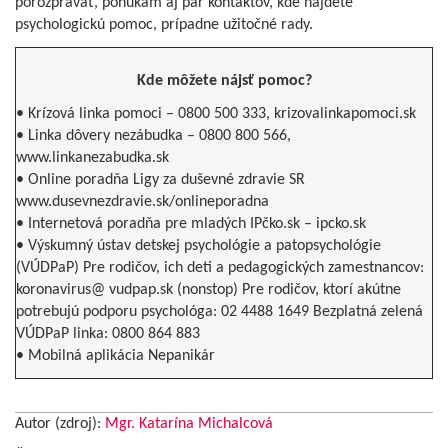
porozprávať, ponúkam aj pár kontaktov, kde nájdete
psychologickú pomoc, prípadne užitočné rady.
Kde môžete nájsť pomoc?
• Krízová linka pomoci – 0800 500 333, krizovalinkapomoci.sk
• Linka dôvery nezábudka – 0800 800 566,
www.linkanezabudka.sk
• Online poradňa Ligy za duševné zdravie SR
www.dusevnezdravie.sk/onlineporadna
• Internetová poradňa pre mladých IPčko.sk – ipcko.sk
• Výskumný ústav detskej psychológie a patopsychológie
(VÚDPaP) Pre rodičov, ich deti a pedagogických zamestnancov:
koronavirus@ vudpap.sk (nonstop) Pre rodičov, ktorí akútne
potrebujú podporu psychológa: 02 4488 1649 Bezplatná zelená
VÚDPaP linka: 0800 864 883
• Mobilná aplikácia Nepanikár
Autor (zdroj):
Mgr. Katarína Michalcová