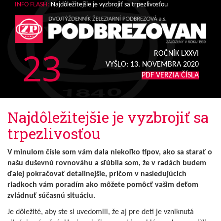
INFO FLASH:
Najdôležitejšie je vyzbrojiť sa trpezlivosťou
23
ROČNÍK LXXVI
VYŠLO:
13. NOVEMBRA 2020
PDF VERZIA ČÍSLA
Najdôležitejšie je vyzbrojiť sa
trpezlivosťou
V minulom čísle som vám dala niekoľko tipov, ako sa starať o
našu duševnú rovnováhu a sľúbila som, že v radách budem
ďalej pokračovať detailnejšie, pričom v nasledujúcich
riadkoch vám poradím ako môžete pomôcť vašim deťom
zvládnuť súčasnú situáciu.
Je dôležité, aby ste si uvedomili, že aj pre deti je vzniknutá