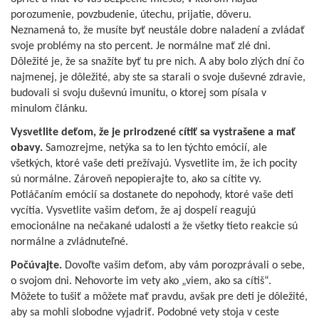
porozumenie, povzbudenie, útechu, prijatie, dôveru.
Neznamená to, že musíte byť neustále dobre naladení a zvládať
svoje problémy na sto percent. Je normálne mať zlé dni.
Dôležité je, že sa snažíte byť tu pre nich. A aby bolo zlých dní čo
najmenej, je dôležité, aby ste sa starali o svoje duševné zdravie,
budovali si svoju duševnú imunitu, o ktorej som písala v
minulom článku.
Vysvetlite deťom, že je prirodzené cítiť sa vystrašene a mať
obavy.
Samozrejme, netýka sa to len týchto emócií, ale
všetkých, ktoré vaše deti prežívajú. Vysvetlite im, že ich pocity
sú normálne. Zároveň nepopierajte to, ako sa cítite vy.
Potláčaním emócií sa dostanete do nepohody, ktoré vaše deti
vycítia. Vysvetlite vašim deťom, že aj dospelí reagujú
emocionálne na nečakané udalosti a že všetky tieto reakcie sú
normálne a zvládnuteľné.
Počúvajte.
Dovoľte vašim deťom, aby vám porozprávali o sebe,
o svojom dni. Nehovorte im vety ako „viem, ako sa cítiš“.
Môžete to tušiť a môžete mať pravdu, avšak pre deti je dôležité,
aby sa mohli slobodne vyjadriť. Podobné vety stoja v ceste