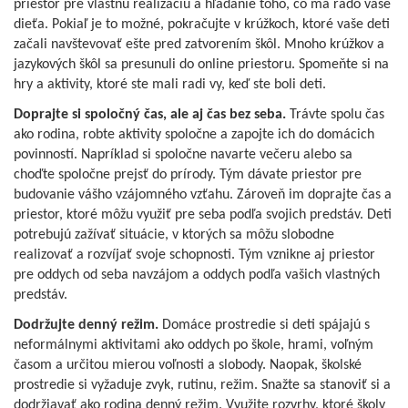
priestor pre vlastnú realizáciu a hľadanie toho, čo má rado vaše
dieťa. Pokiaľ je to možné, pokračujte v krúžkoch, ktoré vaše deti
začali navštevovať ešte pred zatvorením škôl. Mnoho krúžkov a
jazykových škôl sa presunuli do online priestoru. Spomeňte si na
hry a aktivity, ktoré ste mali radi vy, keď ste boli deti.
Doprajte si spoločný čas, ale aj čas bez seba.
Trávte spolu čas
ako rodina, robte aktivity spoločne a zapojte ich do domácich
povinností. Napríklad si spoločne navarte večeru alebo sa
choďte spoločne prejsť do prírody. Tým dávate priestor pre
budovanie vášho vzájomného vzťahu. Zároveň im doprajte čas a
priestor, ktoré môžu využiť pre seba podľa svojich predstáv. Deti
potrebujú zažívať situácie, v ktorých sa môžu slobodne
realizovať a rozvíjať svoje schopnosti. Tým vznikne aj priestor
pre oddych od seba navzájom a oddych podľa vašich vlastných
predstáv.
Dodržujte denný režim.
Domáce prostredie si deti spájajú s
neformálnymi aktivitami ako oddych po škole, hrami, voľným
časom a určitou mierou voľnosti a slobody. Naopak, školské
prostredie si vyžaduje zvyk, rutinu, režim. Snažte sa stanoviť si a
dodržiavať ako rodina denný režim. Využite rozvrhy, ktoré školy