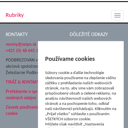
Rubriky
Toggl
navig
KONTAKTY
DÔLEŽITÉ ODKAZY
noviny@zelpo.sk
Hrad Ľupča
+421 (0) 48 645 2711
Súkromná spojená škola ŽP
Nadácia Železiarne
Používame cookies
PODBREZOVAN vydáva
Podbrezová
akciová spoločnosť
Hutnícke múzeum
Železiarne Podbrezová
Súbory cookie a ďalšie technológie
ŽP Informatika s.r.o.
sledovania používame na zlepšenie vášho
TIRÁŽ & KONTAKT
ŠK Železiarne Podbrezová
zážitku z prehliadania našich webových
stránok, na to, aby sme vám zobrazovali
Tále a.s.
Prehlásenie o spracovaní
prispôsobený obsah a cielené reklamy, na
osobných údajov
analýzu návštevnosti našich webových
stránok a na pochopenie toho, odkiaľ
Zásady používania súborov
naši návštevníci prichádzajú. Kliknutím na
cookie
„Prijať všetko” súhlasíte s používaním
VŠETKÝCH súborov cookie.
Môžete však navštíviť „Nastavenia