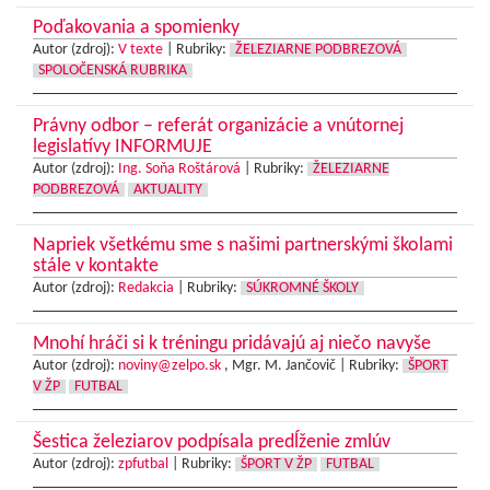
Poďakovania a spomienky
Autor (zdroj):
V texte
|
Rubriky:
ŽELEZIARNE PODBREZOVÁ
SPOLOČENSKÁ RUBRIKA
Právny odbor – referát organizácie a vnútornej
legislatívy INFORMUJE
Autor (zdroj):
Ing. Soňa Roštárová
|
Rubriky:
ŽELEZIARNE
PODBREZOVÁ
AKTUALITY
Napriek všetkému sme s našimi partnerskými školami
stále v kontakte
Autor (zdroj):
Redakcia
|
Rubriky:
SÚKROMNÉ ŠKOLY
Mnohí hráči si k tréningu pridávajú aj niečo navyše
Autor (zdroj):
noviny@zelpo.sk
, Mgr. M. Jančovič |
Rubriky:
ŠPORT
V ŽP
FUTBAL
Šestica železiarov podpísala predĺženie zmlúv
Autor (zdroj):
zpfutbal
|
Rubriky:
ŠPORT V ŽP
FUTBAL