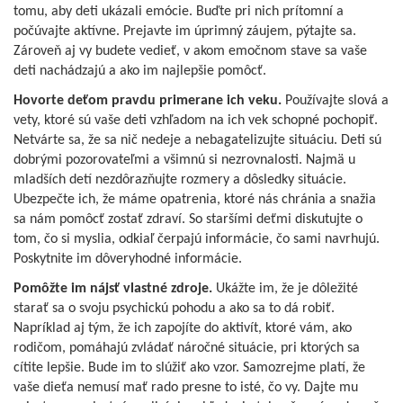
tomu, aby deti ukázali emócie. Buďte pri nich prítomní a
počúvajte aktívne. Prejavte im úprimný záujem, pýtajte sa.
Zároveň aj vy budete vedieť, v akom emočnom stave sa vaše
deti nachádzajú a ako im najlepšie pomôcť.
Hovorte deťom pravdu primerane ich veku.
Používajte slová a
vety, ktoré sú vaše deti vzhľadom na ich vek schopné pochopiť.
Netvárte sa, že sa nič nedeje a nebagatelizujte situáciu. Deti sú
dobrými pozorovateľmi a všimnú si nezrovnalosti. Najmä u
mladších detí nezdôrazňujte rozmery a dôsledky situácie.
Ubezpečte ich, že máme opatrenia, ktoré nás chránia a snažia
sa nám pomôcť zostať zdraví. So staršími deťmi diskutujte o
tom, čo si myslia, odkiaľ čerpajú informácie, čo sami navrhujú.
Poskytnite im dôveryhodné informácie.
Pomôžte im nájsť vlastné zdroje.
Ukážte im, že je dôležité
starať sa o svoju psychickú pohodu a ako sa to dá robiť.
Napríklad aj tým, že ich zapojíte do aktivít, ktoré vám, ako
rodičom, pomáhajú zvládať náročné situácie, pri ktorých sa
cítite lepšie. Bude im to slúžiť ako vzor. Samozrejme platí, že
vaše dieťa nemusí mať rado presne to isté, čo vy. Dajte mu