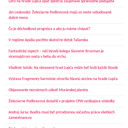
Leto na hrade Ľupča opäť spestria zaujímavé sprievodné podujatia
Ján Leskovský: Železiarne Podbrezová majú vo svete vybudované
dobré meno
Čo je dôchodková prognóza a ako ju máme chápať?
V regióne Apúlia pocítite skutočný dotyk Talianska
Fantastický úspech – náš bývalý kolega Slavomír Brozman je
vicemajstrom sveta v behu do vrchu
Vladimír Soták: Na obnovený hrad Ľupča môže byť hrdý každý Slovák
Výstava Fragmenty harmónie otvorila hlavnú sezónu na hrade Ľupča
Objavovanie neznámych zákutí Muránskej planiny
Železiarne Podbrezová dosiahli v projekte CPW vynikajúce výsledky
Andrej Jursa: Kvalita musí byť prirodzenou súčasťou práce všetkých
zamestnancov