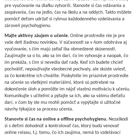
pre vyučovanie na diaľku vytvorili. Stanovte si čas vstávania a
zaspávania, čas na jedlo, čas na školu a na oddych. Takto môžete
pomôcť deťom udržať si rytmus každodenného vzdelávania a
zároveň psychohygienu.
Majte aktívny záujem o učenie.
Online prostredie nie je pre
vaše deti žiadnou novinkou. V súčasnosti sa v ňom odohráva aj
vyučovanie, s čím majú zatiaľ iba obmedzené skúsenosti.
Zaujímajte sa o to, ako sa im darí, čo im vyhovuje a naopak, čo
im prekáža, s čím si nevedia dať rady. Keď ich budete chcieť
pochváliť, nepoužívajte všeobecné pochvaly, ale skúste uviesť,
za čo konkrétne ich chválite. Poskytnite im priaznivé prostredie
na učenie so všetkými materiálmi, ktoré sú potrebné na
dokončenie úloh a pomôžte im nájsť vlastnú motiváciu k učeniu.
Komunikujte s učiteľmi a pýtajte sa ich, ako sa vášmu dieťaťu
darí, v čom by ste mu mohli pomôcť a vypýtajte si užitočné
návrhy týkajúce sa procesu učenia.
Stanovte si čas na online a offline psychohygienu.
Nezaškodí
si s deťmi dohodnúť a kontrolovať čas, ktorý budú venovať
online relaxu, t.j. tomu, čo ich zaujíma, nemá to vzdelávací