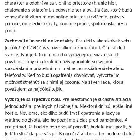
charakter a odohráva sa v online priestore (hranie hier,
chatovanie s priateľmi, sledovanie seriálov…) a čas, ktorý budú
venovať aktivitám mimo online priestoru (cvičenie, pobyt v
prírode, umelecké aktivity, domáce práce, spoločenské hry a
pod.).
Zachovajte im sociálne kontakty.
Pre deti v akomkoľvek veku
je dôležité tráviť čas s rovesníkmi a kamarátmi. Čím sú deti
staršie, tým je táto ich potreba výraznejšia. Snažte sa ich
povzbudiť, aby si udržali intenzívny kontakt so svojimi
spolužiakmi a priateľmi minimálne cez sociálne siete alebo
telefonáty. Keď to budú opatrenia dovoľovať, vytvorte im
možnosť stretnúť sa s nimi aj osobne. Na záver rada, ktorú
považujem za najdôležitejšiu.
Vyzbrojte sa trpezlivosťou.
Pre niektorých je súčasná situácia
jednoduchšia, pre iných náročnejšia. Niektoré dni sú lepšie, iné
horšie. Nevieme, ako dlho budú trvať opatrenia a kedy sa
vrátime do života, ako ho poznáme z čias pred pandémiou. A
pre prípad, že budete potrebovať poradiť, budete mať pocit, že
je táto situácia pre vás príliš náročná alebo sa len budete chcieť