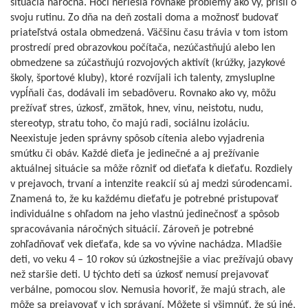
situácia náročná. Hoci neriešia rovnaké problémy ako vy, prišli o
svoju rutinu. Zo dňa na deň zostali doma a možnosť budovať
priateľstvá ostala obmedzená. Väčšinu času trávia v tom istom
prostredí pred obrazovkou počítača, nezúčastňujú alebo len
obmedzene sa zúčastňujú rozvojových aktivít (krúžky, jazykové
školy, športové kluby), ktoré rozvíjali ich talenty, zmysluplne
vypĺňali čas, dodávali im sebadôveru. Rovnako ako vy, môžu
prežívať stres, úzkosť, zmätok, hnev, vinu, neistotu, nudu,
stereotyp, stratu toho, čo majú radi, sociálnu izoláciu.
Neexistuje jeden správny spôsob cítenia alebo vyjadrenia
smútku či obáv. Každé dieťa je jedinečné a aj prežívanie
aktuálnej situácie sa môže rôzniť od dieťaťa k dieťaťu. Rozdiely
v prejavoch, trvaní a intenzite reakcií sú aj medzi súrodencami.
Znamená to, že ku každému dieťaťu je potrebné pristupovať
individuálne s ohľadom na jeho vlastnú jedinečnosť a spôsob
spracovávania náročných situácií. Zároveň je potrebné
zohľadňovať vek dieťaťa, kde sa vo vývine nachádza. Mladšie
deti, vo veku 4 – 10 rokov sú úzkostnejšie a viac prežívajú obavy
než staršie deti. U týchto detí sa úzkosť nemusí prejavovať
verbálne, pomocou slov. Nemusia hovoriť, že majú strach, ale
môže sa prejavovať v ich správaní. Môžete si všimnúť, že sú iné,