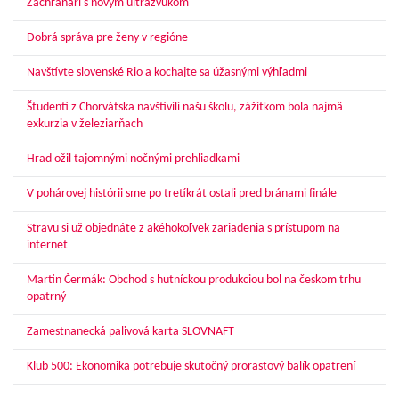
Záchranári s novým ultrazvukom
Dobrá správa pre ženy v regióne
Navštívte slovenské Rio a kochajte sa úžasnými výhľadmi
Študenti z Chorvátska navštívili našu školu, zážitkom bola najmä
exkurzia v železiarňach
Hrad ožil tajomnými nočnými prehliadkami
V pohárovej histórii sme po tretíkrát ostali pred bránami finále
Stravu si už objednáte z akéhokoľvek zariadenia s prístupom na
internet
Martin Čermák: Obchod s hutníckou produkciou bol na českom trhu
opatrný
Zamestnanecká palivová karta SLOVNAFT
Klub 500: Ekonomika potrebuje skutočný prorastový balík opatrení