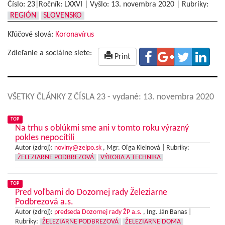
Číslo: 23|Ročník: LXXVI | Vyšlo:
13. novembra 2020
|
Rubriky:
REGIÓN
SLOVENSKO
Kľúčové slová:
Koronavírus
Zdieľanie a sociálne siete:
Print
VŠETKY ČLÁNKY Z ČÍSLA 23
- vydané: 13. novembra 2020
TOP
Na trhu s oblúkmi sme ani v tomto roku výrazný
pokles nepocítili
Autor (zdroj):
noviny@zelpo.sk
, Mgr. Oľga Kleinová |
Rubriky:
ŽELEZIARNE PODBREZOVÁ
VÝROBA A TECHNIKA
TOP
Pred voľbami do Dozornej rady Železiarne
Podbrezová a.s.
Autor (zdroj):
predseda Dozornej rady ŽP a.s.
, Ing. Ján Banas |
Rubriky:
ŽELEZIARNE PODBREZOVÁ
ŽELEZIARNE DOMA