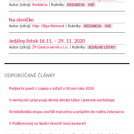
Autor (zdroj):
Redakcia
|
Rubriky:
REDAKCIA
INÉ
Na slovíčko
Autor (zdroj):
Mgr. Oľga Kleinová
|
Rubriky:
REDAKCIA
INÉ
Jedálny lístok 16.11. – 29. 11. 2020
Autor (zdroj):
ŽP Gastro-servis s.r.o.
|
Rubriky:
JEDÁLNE LÍSTKY
ODPORÚČANÉ ČLÁNKY
Podporte jaseň z Lopeja v súťaži o Strom roka 2026
V nemocnici pripravujú denný detský tábor i jesenné workshopy
Stredoškolskú etapu zavŕšili maturitou a prijatím do rodiny železiarov
V Podbrezovej na Skalici otvorili novú kaviareň