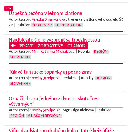
TOP
Úspešná sezóna v letnom biatlone
Autor (zdroj):
Anežka Smarkoňová
, trénerka Biatlonového oddielu ŠK
ŽP |
Rubriky:
ŠPORT V ŽP
LETNÝ BIATLON
Najdôležitejšie je vyzbrojiť sa trpezlivosťou
PRÁVE ZOBRAZENÝ ČLÁNOK
Autor (zdroj):
Mgr. Katarína Michalcová
|
Rubriky:
REGIÓN
SLOVENSKO
Túlavé turistické topánky aj počas zimy
Autor (zdroj):
noviny@zelpo.sk
, Redakcia |
Rubriky:
REGIÓN
SLOVENSKO
Označili ho za jedného z dvoch „skutočne
výtvarných“
Autor (zdroj):
noviny@zelpo.sk
, Mgr. Oľga Kleinová |
Rubriky:
REGIÓN
V NAŠOM REGIÓNE
Víťaz dvadsiateho druhého kola čitateľskej súťaže