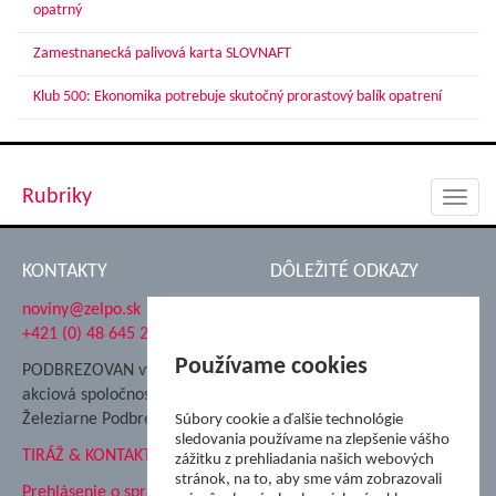
opatrný
Zamestnanecká palivová karta SLOVNAFT
Klub 500: Ekonomika potrebuje skutočný prorastový balík opatrení
Rubriky
Toggl
navig
KONTAKTY
DÔLEŽITÉ ODKAZY
noviny@zelpo.sk
Hrad Ľupča
+421 (0) 48 645 2711
Súkromná spojená škola ŽP
Nadácia Železiarne
Používame cookies
PODBREZOVAN vydáva
Podbrezová
akciová spoločnosť
Hutnícke múzeum
Železiarne Podbrezová
Súbory cookie a ďalšie technológie
ŽP Informatika s.r.o.
sledovania používame na zlepšenie vášho
TIRÁŽ & KONTAKT
ŠK Železiarne Podbrezová
zážitku z prehliadania našich webových
Tále a.s.
stránok, na to, aby sme vám zobrazovali
Prehlásenie o spracovaní