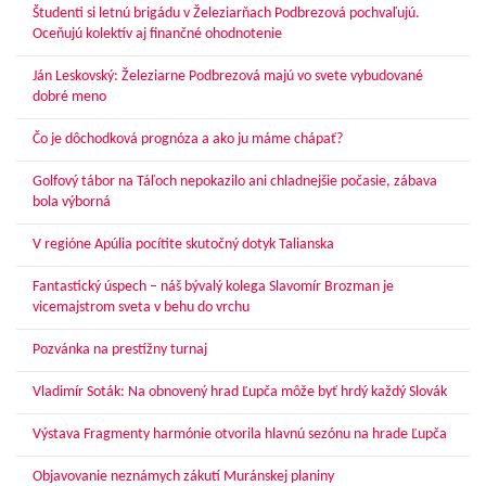
Študenti si letnú brigádu v Železiarňach Podbrezová pochvaľujú.
Oceňujú kolektív aj finančné ohodnotenie
Ján Leskovský: Železiarne Podbrezová majú vo svete vybudované
dobré meno
Čo je dôchodková prognóza a ako ju máme chápať?
Golfový tábor na Táľoch nepokazilo ani chladnejšie počasie, zábava
bola výborná
V regióne Apúlia pocítite skutočný dotyk Talianska
Fantastický úspech – náš bývalý kolega Slavomír Brozman je
vicemajstrom sveta v behu do vrchu
Pozvánka na prestížny turnaj
Vladimír Soták: Na obnovený hrad Ľupča môže byť hrdý každý Slovák
Výstava Fragmenty harmónie otvorila hlavnú sezónu na hrade Ľupča
Objavovanie neznámych zákutí Muránskej planiny