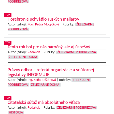
PODBREZOVÁ
TOP
Horehronie uchvátilo ruských maliarov
Autor (zdroj):
Mgr. Petra Motyčková
|
Rubriky:
ŽELEZIARNE
PODBREZOVÁ
TOP
Tento rok bol pre nás náročný, ale aj úspešný
Autor (zdroj):
Redakcia
|
Rubriky:
ŽELEZIARNE PODBREZOVÁ
ŽELEZIARNE DOMA
Právny odbor – referát organizácie a vnútornej
legislatívy INFORMUJE
Autor (zdroj):
Ing. Soňa Roštárová
|
Rubriky:
ŽELEZIARNE
PODBREZOVÁ
ŽELEZIARNE DOMA
TOP
Čitateľská súťaž má absolútneho víťaza
Autor (zdroj):
Redakcia
|
Rubriky:
ŽELEZIARNE PODBREZOVÁ
HISTÓRIA