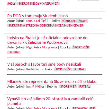
ŠKOLY
SÚKROMNÉ GYMNÁZIUM ŽP
Po DOD v tom majú študenti jasno
Autor (zdroj):
Mgr. Juraj Čief
|
Rubriky:
SÚKROMNÉ ŠKOLY
SÚKROMNÁ STREDNÁ ODBORNÁ ŠKOLA HUTNÍCKA ŽP
Ihrisko na Skalici je už oficiálne odovzdané do
užívania FK Železiarne Podbrezová
Autor (zdroj):
Mgr. Petra Motyčková
|
Rubriky:
ŠPORT V ŽP
FUTBAL
V zápasoch s favoritmi sme body nezískali
Autor (zdroj):
Redakcia
|
Rubriky:
ŠPORT V ŽP
FUTBAL
Mládežnícki reprezentanti Slovenska z nášho klubu
Autor (zdroj):
Ing. P. Müller
|
Rubriky:
ŠPORT V ŽP
FUTBAL
Vynašli ich začiatkom 20. storočia a zamorili celú
planétu
Autor (zdroj):
Mgr. Petra Motyčková
|
Rubriky:
REDAKCIA
INÉ