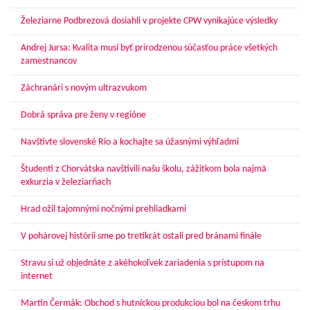
Železiarne Podbrezová dosiahli v projekte CPW vynikajúce výsledky
Andrej Jursa: Kvalita musí byť prirodzenou súčasťou práce všetkých
zamestnancov
Záchranári s novým ultrazvukom
Dobrá správa pre ženy v regióne
Navštívte slovenské Rio a kochajte sa úžasnými výhľadmi
Študenti z Chorvátska navštívili našu školu, zážitkom bola najmä
exkurzia v železiarňach
Hrad ožil tajomnými nočnými prehliadkami
V pohárovej histórii sme po tretíkrát ostali pred bránami finále
Stravu si už objednáte z akéhokoľvek zariadenia s prístupom na
internet
Martin Čermák: Obchod s hutníckou produkciou bol na českom trhu