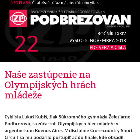
INFO FLASH:
Čitateľská súťaž má absolútneho víťaza
22
ROČNÍK LXXIV
VYŠLO:
5. NOVEMBRA 2018
PDF VERZIA ČÍSLA
Naše zastúpenie na
Olympijských hrách
mládeže
Cyklista Lukáš Kubiš, žiak Súkromného gymnázia Železiarne
Podbrezová, sa zúčastnil Olympijských hier mládeže v
argentínskom Buenos Aires. V disciplíne Cross-country Short
Circuit sa mu podarilo postúpiť až do finále, kde obsadil