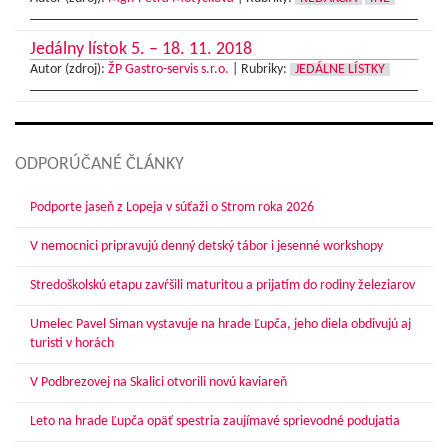
Jedálny lístok 5. – 18. 11. 2018
Autor (zdroj):
ŽP Gastro-servis s.r.o.
|
Rubriky:
JEDÁLNE LÍSTKY
ODPORÚČANÉ ČLÁNKY
Podporte jaseň z Lopeja v súťaži o Strom roka 2026
V nemocnici pripravujú denný detský tábor i jesenné workshopy
Stredoškolskú etapu zavŕšili maturitou a prijatím do rodiny železiarov
Umelec Pavel Siman vystavuje na hrade Ľupča, jeho diela obdivujú aj
turisti v horách
V Podbrezovej na Skalici otvorili novú kaviareň
Leto na hrade Ľupča opäť spestria zaujímavé sprievodné podujatia