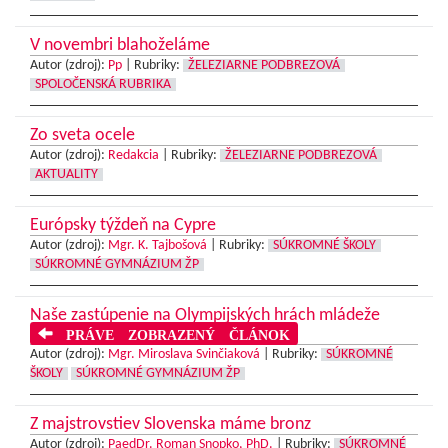
V novembri blahoželáme
Autor (zdroj):
Pp
|
Rubriky:
ŽELEZIARNE PODBREZOVÁ
SPOLOČENSKÁ RUBRIKA
Zo sveta ocele
Autor (zdroj):
Redakcia
|
Rubriky:
ŽELEZIARNE PODBREZOVÁ
AKTUALITY
Európsky týždeň na Cypre
Autor (zdroj):
Mgr. K. Tajbošová
|
Rubriky:
SÚKROMNÉ ŠKOLY
SÚKROMNÉ GYMNÁZIUM ŽP
Naše zastúpenie na Olympijských hrách mládeže
PRÁVE ZOBRAZENÝ ČLÁNOK
Autor (zdroj):
Mgr. Miroslava Svinčiaková
|
Rubriky:
SÚKROMNÉ
ŠKOLY
SÚKROMNÉ GYMNÁZIUM ŽP
Z majstrovstiev Slovenska máme bronz
Autor (zdroj):
PaedDr. Roman Snopko, PhD.
|
Rubriky:
SÚKROMNÉ