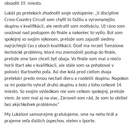
obsadili 19. miesto.
Lukáš po pretekoch zhodnotil svoje vystúpenie: „V disciplíne
Cross-Country Circuit som chytil tú ťažšiu a vyrovnanejšiu
skupinu v kvalifikácii, ale nestratil som motiváciu. Už ráno som
uvažoval nad postupom do finále a nakoniec to vyšlo. Bol som
spokojný so svojím výkonom, pretože som zajazdil siedmy
najrýchlejší čas z oboch kvalifikácii. Dosť ma mrzeli Tomášove
technické problémy, ktoré mu znemožnili postup do finále,
pretože sme tam chceli byť obaja. Vo finále som mal o niečo
horší štart ako v kvalifikácii, ale stále som sa pohyboval v
polovici štartového poľa. Asi dve kolá pred cieľom dvaja
pretekári predo mnou nechali dieru a rozdelili skupinu. Napokon
sa mi podarilo vyhrať druhú skupinu a bolo z toho celkové 14.
miesto. So svojím výsledkom nie som celkom spokojný, pretože
viem, že som mal aj na viac. Zároveň som rád, že som to obišiel
bez akýchkoľvek problémov.“
My Lukášovi samozrejme gratulujeme, sme na neho hrdí a
prajeme veľa ďalších úspechov, nielen v športe.