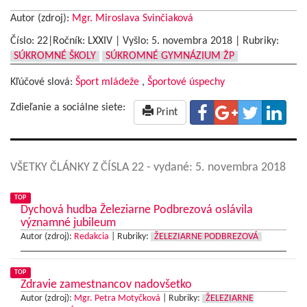
Autor (zdroj):
Mgr. Miroslava Svinčiaková
Číslo: 22|Ročník: LXXIV | Vyšlo:
5. novembra 2018
|
Rubriky:
SÚKROMNÉ ŠKOLY
SÚKROMNÉ GYMNÁZIUM ŽP
Kľúčové slová:
Šport mládeže
,
Športové úspechy
Zdieľanie a sociálne siete:
Print
VŠETKY ČLÁNKY Z ČÍSLA 22
- vydané: 5. novembra 2018
TOP
Dychová hudba Železiarne Podbrezová oslávila
významné jubileum
Autor (zdroj):
Redakcia
|
Rubriky:
ŽELEZIARNE PODBREZOVÁ
TOP
Zdravie zamestnancov nadovšetko
Autor (zdroj):
Mgr. Petra Motyčková
|
Rubriky:
ŽELEZIARNE