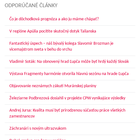
ODPORÚČANÉ ČLÁNKY
Čo je dôchodková prognóza a ako ju máme chápať?
V regióne Apúlia pocítite skutočný dotyk Talianska
Fantastický úspech – náš bývalý kolega Slavomír Brozman je
vicemajstrom sveta v behu do vrchu
Vladimír Soták: Na obnovený hrad Ľupča môže byť hrdý každý Slovák
Výstava Fragmenty harmónie otvorila hlavnú sezónu na hrade Ľupča
Objavovanie neznámych zákutí Muránskej planiny
Železiarne Podbrezová dosiahli v projekte CPW vynikajúce výsledky
Andrej Jursa: Kvalita musí byť prirodzenou súčasťou práce všetkých
zamestnancov
Záchranári s novým ultrazvukom