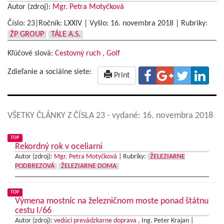
Autor (zdroj):
Mgr. Petra Motyčková
Číslo: 23|Ročník: LXXIV | Vyšlo:
16. novembra 2018
|
Rubriky:
ŽP GROUP
TÁLE A.S.
Kľúčové slová:
Cestovný ruch
,
Golf
Zdieľanie a sociálne siete:
Print
VŠETKY ČLÁNKY Z ČÍSLA 23
- vydané: 16. novembra 2018
TOP
Rekordný rok v oceliarni
Autor (zdroj):
Mgr. Petra Motyčková
|
Rubriky:
ŽELEZIARNE
PODBREZOVÁ
ŽELEZIARNE DOMA
TOP
Výmena mostníc na železničnom moste ponad štátnu
cestu I/66
Autor (zdroj):
vedúci prevádzkarne doprava
, Ing. Peter Krajan |