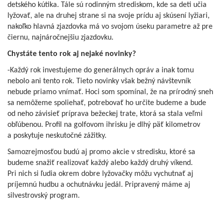
detského kútika. Tále sú rodinným strediskom, kde sa deti učia
lyžovať, ale na druhej strane si na svoje prídu aj skúsení lyžiari,
nakoľko hlavná zjazdovka má vo svojom úseku parametre až pre
čiernu, najnáročnejšiu zjazdovku.
Chystáte tento rok aj nejaké novinky?
-Každý rok investujeme do generálnych opráv a inak tomu
nebolo ani tento rok. Tieto novinky však bežný návštevník
nebude priamo vnímať. Hoci som spomínal, že na prírodný sneh
sa nemôžeme spoliehať, potrebovať ho určite budeme a bude
od neho závisieť príprava bežeckej trate, ktorá sa stala veľmi
obľúbenou. Profil na golfovom ihrisku je dlhý päť kilometrov
a poskytuje neskutočné zážitky.
Samozrejmosťou budú aj promo akcie v stredisku, ktoré sa
budeme snažiť realizovať každý alebo každý druhý víkend.
Pri nich si ľudia okrem dobre lyžovačky môžu vychutnať aj
príjemnú hudbu a ochutnávku jedál. Pripravený máme aj
silvestrovský program.