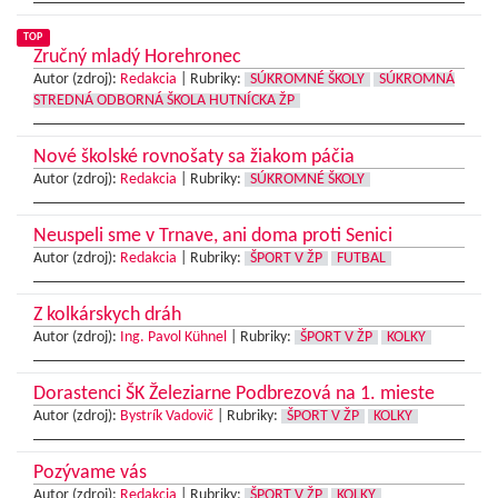
TOP
Zručný mladý Horehronec
Autor (zdroj):
Redakcia
|
Rubriky:
SÚKROMNÉ ŠKOLY
SÚKROMNÁ
STREDNÁ ODBORNÁ ŠKOLA HUTNÍCKA ŽP
Nové školské rovnošaty sa žiakom páčia
Autor (zdroj):
Redakcia
|
Rubriky:
SÚKROMNÉ ŠKOLY
Neuspeli sme v Trnave, ani doma proti Senici
Autor (zdroj):
Redakcia
|
Rubriky:
ŠPORT V ŽP
FUTBAL
Z kolkárskych dráh
Autor (zdroj):
Ing. Pavol Kühnel
|
Rubriky:
ŠPORT V ŽP
KOLKY
Dorastenci ŠK Železiarne Podbrezová na 1. mieste
Autor (zdroj):
Bystrík Vadovič
|
Rubriky:
ŠPORT V ŽP
KOLKY
Pozývame vás
Autor (zdroj):
Redakcia
|
Rubriky:
ŠPORT V ŽP
KOLKY