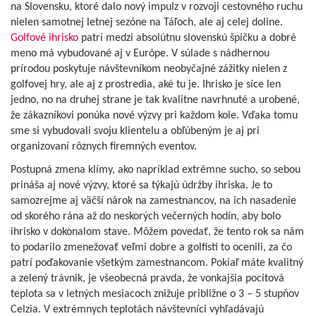
na Slovensku, ktoré dalo nový impulz v rozvoji cestovného ruchu
nielen samotnej letnej sezóne na Táľoch, ale aj celej doline.
Golfové ihrisko
patrí medzi absolútnu slovenskú špičku a dobré
meno má vybudované aj v Európe. V súlade s nádhernou
prírodou poskytuje návštevníkom neobyčajné zážitky nielen z
golfovej hry, ale aj z prostredia, aké tu je. Ihrisko je síce len
jedno, no na druhej strane je tak kvalitne navrhnuté a urobené,
že zákazníkovi ponúka nové výzvy pri každom kole. Vďaka tomu
sme si vybudovali svoju klientelu a obľúbeným je aj pri
organizovaní rôznych firemných eventov.
Postupná zmena klímy, ako napríklad extrémne sucho, so sebou
prináša aj nové výzvy, ktoré sa týkajú údržby ihriska. Je to
samozrejme aj väčší nárok na zamestnancov, na ich nasadenie
od skorého rána až do neskorých večerných hodín, aby bolo
ihrisko v dokonalom stave. Môžem povedať, že tento rok sa nám
to podarilo zmenežovať veľmi dobre a golfisti to ocenili, za čo
patrí poďakovanie všetkým zamestnancom. Pokiaľ máte kvalitný
a zelený trávnik, je všeobecná pravda, že vonkajšia pocitová
teplota sa v letných mesiacoch znižuje približne o 3 – 5 stupňov
Celzia. V extrémnych teplotách návštevníci vyhľadávajú