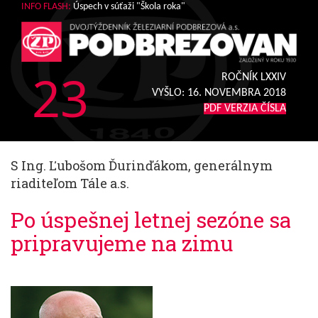
INFO FLASH:
Úspech v súťaži "Škola roka"
23
ROČNÍK LXXIV
VYŠLO:
16. NOVEMBRA 2018
PDF VERZIA ČÍSLA
S Ing. Ľubošom Ďurinďákom, generálnym
riaditeľom Tále a.s.
Po úspešnej letnej sezóne sa
pripravujeme na zimu