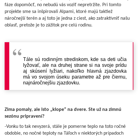
fáze dopomôcť, no nebudú vás voziť nepretržite. Pri tomto
projekte sme sa inšpirovali Alpami, ktoré majú taktiež
náročnejší terén a aj toto je jedna z ciest, ako zatraktívniť našu
oblasť, pretože je to zážitok pre celú rodinu.
Tále sú rodinným strediskom, kde sa deti učia
lyžovať, ale na druhej strane si na svoje prídu
aj skúsení lyžiari, nakoľko hlavná zjazdovka
má vo svojom úseku parametre až pre čiernu,
najnáročnejšiu zjazdovku.
Zima pomaly, ale isto „klope“ na dvere. Ste už na zimnú
sezónu pripravení?
-Vonku to tak nevyzerá, stále je pomerne teplo na toto ročné
obdobie, no nočné teploty na Táľoch v niektorých prípadoch