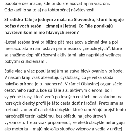
podobné destinácie, kde prídu zrelaxovať aj na viac dní.
Odzrkadlilo sa to aj na tohtoročnej návštevnosti.
Stredisko Tále je jedným z mála na Slovensku, ktoré funguje
počas dvoch sezón – zimnej aj letnej. Čo Tále ponúkajú
návštevníkom mimo hlavných sezón?
-Letná sezóna trvá približne päť mesiacov a zimná dva a pol
mesiaca. Stále nám ostáva pár mesiacov „nepokrytých“, ktoré
sa snažíme doplniť rôznymi aktivitami, ako napríklad wellness
pobytmi či školeniami.
Stále viac a viac populárnejším sa stáva bicyklovanie v prírode.
V našom kraji však absentujú cyklotrasy, čo je veľká škoda,
nakoľko príroda je tu nádherná. V rámci Oblastnej organizácie
cestovného ruchu, kde sú Tále a.s. aktívnym členom, boli
vytýčené trasy, ktoré vedú po lesných cestách, no vzhľadom na
horských členitý profil je táto cesta dosť náročná. Preto sme sa
rozhodli zamerať na elektrobicykle, ktoré umožňujú prejsť tento
náročnejší terén každému, bez ohľadu na jeho úroveň
výkonnosti. Treba však pripomenúť, že elektrobicykle nefungujú
ako motorka – majú niekoľko stupňov výkonov a vedia v určitej