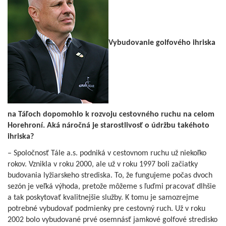
Vybudovanie golfového ihriska
na Táľoch dopomohlo k rozvoju cestovného ruchu na celom
Horehroní. Aká náročná je starostlivosť o údržbu takéhoto
ihriska?
– Spoločnosť Tále a.s. podniká v cestovnom ruchu už niekoľko
rokov. Vznikla v roku 2000, ale už v roku 1997 boli začiatky
budovania lyžiarskeho strediska. To, že fungujeme počas dvoch
sezón je veľká výhoda, pretože môžeme s ľuďmi pracovať dlhšie
a tak poskytovať kvalitnejšie služby. K tomu je samozrejme
potrebné vybudovať podmienky pre cestovný ruch. Už v roku
2002 bolo vybudované prvé osemnásť jamkové golfové stredisko