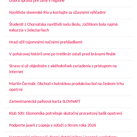
Dobrá správa pre ženy v regióne
Navštívte slovenské Rio a kochajte sa úžasnými výhľadmi
Študenti z Chorvátska navštívili našu školu, zážitkom bola najmä
exkurzia v železiarňach
Hrad ožil tajomnými nočnými prehliadkami
V pohárovej histórii sme po tretíkrát ostali pred bránami finále
Stravu si už objednáte z akéhokoľvek zariadenia s prístupom na
internet
Martin Čermák: Obchod s hutníckou produkciou bol na českom trhu
opatrný
Zamestnanecká palivová karta SLOVNAFT
Klub 500: Ekonomika potrebuje skutočný prorastový balík opatrení
Podporte jaseň z Lopeja v súťaži o Strom roka 2026