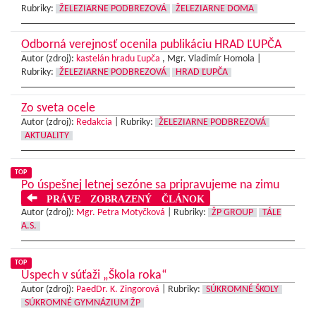
Rubriky:
ŽELEZIARNE PODBREZOVÁ
ŽELEZIARNE DOMA
Odborná verejnosť ocenila publikáciu HRAD ĽUPČA
Autor (zdroj):
kastelán hradu Ľupča
, Mgr. Vladimír Homola |
Rubriky:
ŽELEZIARNE PODBREZOVÁ
HRAD ĽUPČA
Zo sveta ocele
Autor (zdroj):
Redakcia
|
Rubriky:
ŽELEZIARNE PODBREZOVÁ
AKTUALITY
TOP
Po úspešnej letnej sezóne sa pripravujeme na zimu
PRÁVE ZOBRAZENÝ ČLÁNOK
Autor (zdroj):
Mgr. Petra Motyčková
|
Rubriky:
ŽP GROUP
TÁLE
A.S.
TOP
Úspech v súťaži „Škola roka“
Autor (zdroj):
PaedDr. K. Zingorová
|
Rubriky:
SÚKROMNÉ ŠKOLY
SÚKROMNÉ GYMNÁZIUM ŽP