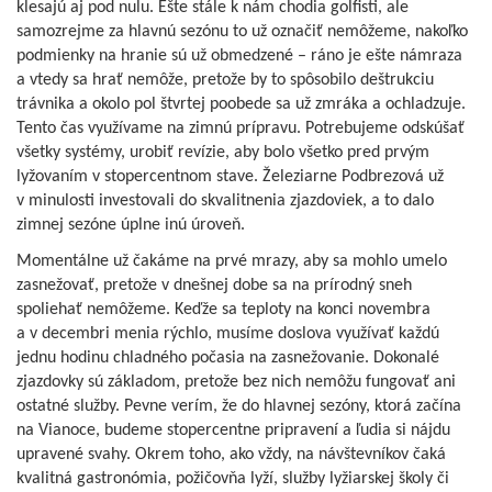
klesajú aj pod nulu. Ešte stále k nám chodia golfisti, ale
samozrejme za hlavnú sezónu to už označiť nemôžeme, nakoľko
podmienky na hranie sú už obmedzené – ráno je ešte námraza
a vtedy sa hrať nemôže, pretože by to spôsobilo deštrukciu
trávnika a okolo pol štvrtej poobede sa už zmráka a ochladzuje.
Tento čas využívame na zimnú prípravu. Potrebujeme odskúšať
všetky systémy, urobiť revízie, aby bolo všetko pred prvým
lyžovaním v stopercentnom stave. Železiarne Podbrezová už
v minulosti investovali do skvalitnenia zjazdoviek, a to dalo
zimnej sezóne úplne inú úroveň.
Momentálne už čakáme na prvé mrazy, aby sa mohlo umelo
zasnežovať, pretože v dnešnej dobe sa na prírodný sneh
spoliehať nemôžeme. Keďže sa teploty na konci novembra
a v decembri menia rýchlo, musíme doslova využívať každú
jednu hodinu chladného počasia na zasnežovanie. Dokonalé
zjazdovky sú základom, pretože bez nich nemôžu fungovať ani
ostatné služby. Pevne verím, že do hlavnej sezóny, ktorá začína
na Vianoce, budeme stopercentne pripravení a ľudia si nájdu
upravené svahy. Okrem toho, ako vždy, na návštevníkov čaká
kvalitná gastronómia, požičovňa lyží, služby lyžiarskej školy či