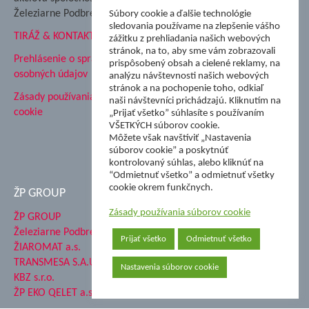
Hutnícke múzeum
Železiarne Podbrezová
Súbory cookie a ďalšie technológie
ŽP Informatika s.r.o.
sledovania používame na zlepšenie vášho
TIRÁŽ & KONTAKT
ŠK Železiarne Podbrezová
zážitku z prehliadania našich webových
stránok, na to, aby sme vám zobrazovali
Tále a.s.
Prehlásenie o spracovaní
prispôsobený obsah a cielené reklamy, na
osobných údajov
analýzu návštevnosti našich webových
stránok a na pochopenie toho, odkiaľ
Zásady používania súborov
naši návštevníci prichádzajú. Kliknutím na
cookie
„Prijať všetko” súhlasíte s používaním
VŠETKÝCH súborov cookie.
Môžete však navštíviť „Nastavenia
súborov cookie” a poskytnúť
kontrolovaný súhlas, alebo kliknúť na
“Odmietnuť všetko” a odmietnuť všetky
cookie okrem funkčnych.
ŽP GROUP
Zásady používania súborov cookie
ŽP GROUP
Železiarne Podbrezová a.s.
Prijať všetko
Odmietnuť všetko
ŽIAROMAT a.s.
TRANSMESA S.A.U.
Nastavenia súborov cookie
KBZ s.r.o.
ŽP EKO QELET a.s.