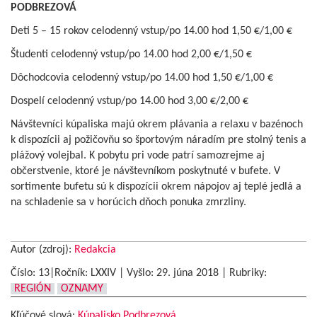
PODBREZOVÁ
Deti 5 – 15 rokov celodenný vstup/po 14.00 hod 1,50 €/1,00 €
Študenti celodenný vstup/po 14.00 hod 2,00 €/1,50 €
Dôchodcovia celodenný vstup/po 14.00 hod 1,50 €/1,00 €
Dospelí celodenný vstup/po 14.00 hod 3,00 €/2,00 €
Návštevníci kúpaliska majú okrem plávania a relaxu v bazénoch
k dispozícii aj požičovňu so športovým náradím pre stolný tenis a
plážový volejbal. K pobytu pri vode patrí samozrejme aj
občerstvenie, ktoré je návštevníkom poskytnuté v bufete. V
sortimente bufetu sú k dispozícii okrem nápojov aj teplé jedlá a
na schladenie sa v horúcich dňoch ponuka zmrzliny.
Autor (zdroj):
Redakcia
Číslo: 13|Ročník: LXXIV | Vyšlo:
29. júna 2018
|
Rubriky:
REGIÓN
OZNAMY
Kľúčové slová:
Kúpalisko Podbrezová