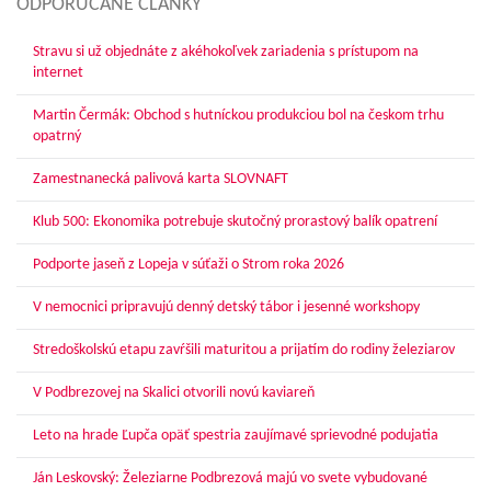
ODPORÚČANÉ ČLÁNKY
Stravu si už objednáte z akéhokoľvek zariadenia s prístupom na
internet
Martin Čermák: Obchod s hutníckou produkciou bol na českom trhu
opatrný
Zamestnanecká palivová karta SLOVNAFT
Klub 500: Ekonomika potrebuje skutočný prorastový balík opatrení
Podporte jaseň z Lopeja v súťaži o Strom roka 2026
V nemocnici pripravujú denný detský tábor i jesenné workshopy
Stredoškolskú etapu zavŕšili maturitou a prijatím do rodiny železiarov
V Podbrezovej na Skalici otvorili novú kaviareň
Leto na hrade Ľupča opäť spestria zaujímavé sprievodné podujatia
Ján Leskovský: Železiarne Podbrezová majú vo svete vybudované