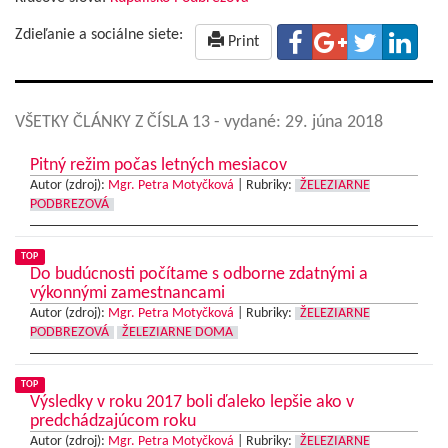
Zdieľanie a sociálne siete:
Print
VŠETKY ČLÁNKY Z ČÍSLA 13
- vydané: 29. júna 2018
Pitný režim počas letných mesiacov
Autor (zdroj):
Mgr. Petra Motyčková
|
Rubriky:
ŽELEZIARNE
PODBREZOVÁ
TOP
Do budúcnosti počítame s odborne zdatnými a
výkonnými zamestnancami
Autor (zdroj):
Mgr. Petra Motyčková
|
Rubriky:
ŽELEZIARNE
PODBREZOVÁ
ŽELEZIARNE DOMA
TOP
Výsledky v roku 2017 boli ďaleko lepšie ako v
predchádzajúcom roku
Autor (zdroj):
Mgr. Petra Motyčková
|
Rubriky:
ŽELEZIARNE