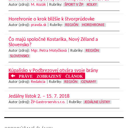
Autor (zdroj):
M. Kozák
|
Rubriky:
ŠPORT V ŽP
KOLKY
Horehronie o krok bližšie k štvorprúdovke
Autor (zdroj):
pravda.sk
|
Rubriky:
REGIÓN
HOREHRONIE
Čo majú spoločné Kostarika, Nový Zéland a
Slovensko?
Autor (zdroj):
Mgr. Petra Motyčková
|
Rubriky:
REGIÓN
SLOVENSKO
Kúpalisko v Podbrezovej otvára svoje brány
PRÁVE ZOBRAZENÝ ČLÁNOK
Autor (zdroj):
Redakcia
|
Rubriky:
REGIÓN
OZNAMY
Jedálny lístok 2. – 15. 7. 2018
Autor (zdroj):
ŽP Gastro-servis s.r.o.
|
Rubriky:
JEDÁLNE LÍSTKY