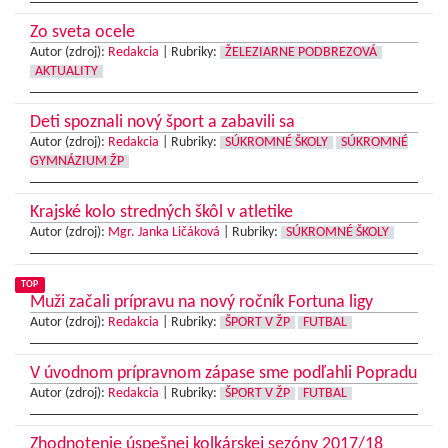
Zo sveta ocele
Autor (zdroj):
Redakcia
|
Rubriky:
ŽELEZIARNE PODBREZOVÁ
AKTUALITY
Deti spoznali nový šport a zabavili sa
Autor (zdroj):
Redakcia
|
Rubriky:
SÚKROMNÉ ŠKOLY
SÚKROMNÉ
GYMNÁZIUM ŽP
Krajské kolo stredných škôl v atletike
Autor (zdroj):
Mgr. Janka Ličáková
|
Rubriky:
SÚKROMNÉ ŠKOLY
TOP
Muži začali prípravu na nový ročník Fortuna ligy
Autor (zdroj):
Redakcia
|
Rubriky:
ŠPORT V ŽP
FUTBAL
V úvodnom prípravnom zápase sme podľahli Popradu
Autor (zdroj):
Redakcia
|
Rubriky:
ŠPORT V ŽP
FUTBAL
Zhodnotenie úspešnej kolkárskej sezóny 2017/18