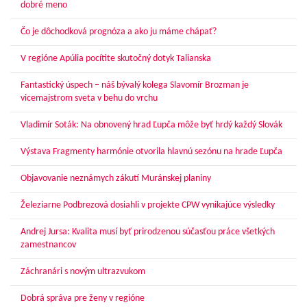
dobré meno
Čo je dôchodková prognóza a ako ju máme chápať?
V regióne Apúlia pocítite skutočný dotyk Talianska
Fantastický úspech – náš bývalý kolega Slavomír Brozman je
vicemajstrom sveta v behu do vrchu
Vladimír Soták: Na obnovený hrad Ľupča môže byť hrdý každý Slovák
Výstava Fragmenty harmónie otvorila hlavnú sezónu na hrade Ľupča
Objavovanie neznámych zákutí Muránskej planiny
Železiarne Podbrezová dosiahli v projekte CPW vynikajúce výsledky
Andrej Jursa: Kvalita musí byť prirodzenou súčasťou práce všetkých
zamestnancov
Záchranári s novým ultrazvukom
Dobrá správa pre ženy v regióne