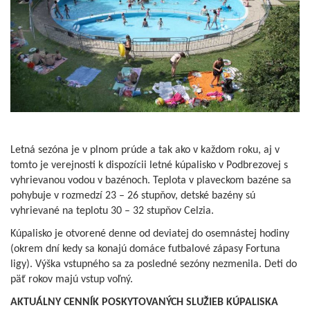
Letná sezóna je v plnom prúde a tak ako v každom roku, aj v
tomto je verejnosti k dispozícii letné kúpalisko v Podbrezovej s
vyhrievanou vodou v bazénoch. Teplota v plaveckom bazéne sa
pohybuje v rozmedzí 23 – 26 stupňov, detské bazény sú
vyhrievané na teplotu 30 – 32 stupňov Celzia.
Kúpalisko je otvorené denne od deviatej do osemnástej hodiny
(okrem dní kedy sa konajú domáce futbalové zápasy Fortuna
ligy). Výška vstupného sa za posledné sezóny nezmenila. Deti do
päť rokov majú vstup voľný.
AKTUÁLNY CENNÍK POSKYTOVANÝCH SLUŽIEB KÚPALISKA