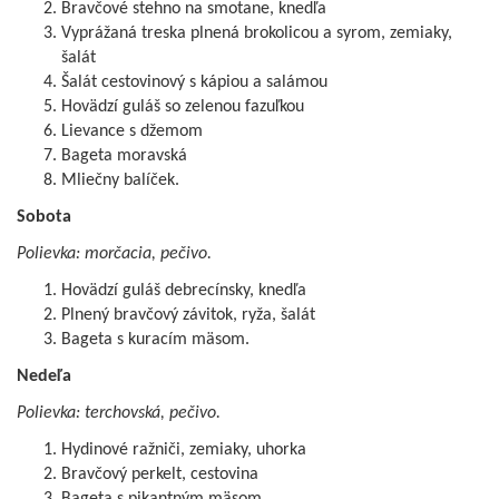
Bravčové stehno na smotane, knedľa
Vyprážaná treska plnená brokolicou a syrom, zemiaky,
šalát
Šalát cestovinový s kápiou a salámou
Hovädzí guláš so zelenou fazuľkou
Lievance s džemom
Bageta moravská
Mliečny balíček.
Sobota
Polievka: morčacia, pečivo.
Hovädzí guláš debrecínsky, knedľa
Plnený bravčový závitok, ryža, šalát
Bageta s kuracím mäsom.
Nedeľa
Polievka: terchovská, pečivo.
Hydinové ražniči, zemiaky, uhorka
Bravčový perkelt, cestovina