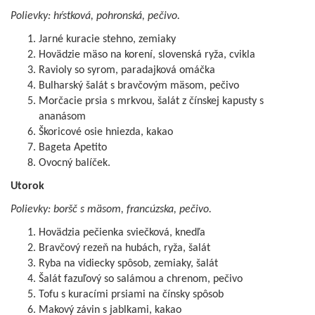
Polievky: hŕstková, pohronská, pečivo.
Jarné kuracie stehno, zemiaky
Hovädzie mäso na korení, slovenská ryža, cvikla
Ravioly so syrom, paradajková omáčka
Bulharský šalát s bravčovým mäsom, pečivo
Morčacie prsia s mrkvou, šalát z čínskej kapusty s
ananásom
Škoricové osie hniezda, kakao
Bageta Apetito
Ovocný balíček.
Utorok
Polievky: boršč s mäsom, francúzska, pečivo.
Hovädzia pečienka sviečková, knedľa
Bravčový rezeň na hubách, ryža, šalát
Ryba na vidiecky spôsob, zemiaky, šalát
Šalát fazuľový so salámou a chrenom, pečivo
Tofu s kuracími prsiami na čínsky spôsob
Makový závin s jablkami, kakao