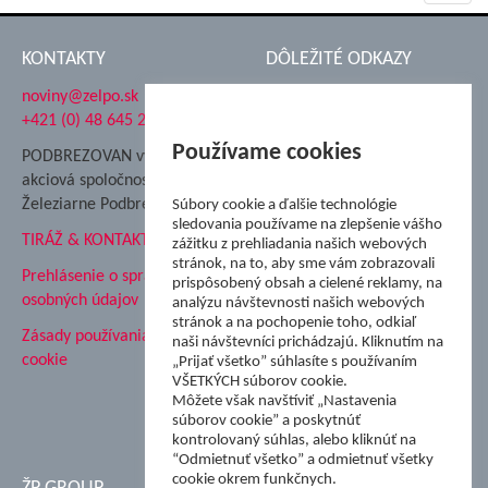
navig
KONTAKTY
DÔLEŽITÉ ODKAZY
noviny@zelpo.sk
Hrad Ľupča
+421 (0) 48 645 2711
Súkromná spojená škola ŽP
Nadácia Železiarne
Používame cookies
PODBREZOVAN vydáva
Podbrezová
akciová spoločnosť
Hutnícke múzeum
Železiarne Podbrezová
Súbory cookie a ďalšie technológie
ŽP Informatika s.r.o.
sledovania používame na zlepšenie vášho
TIRÁŽ & KONTAKT
ŠK Železiarne Podbrezová
zážitku z prehliadania našich webových
stránok, na to, aby sme vám zobrazovali
Tále a.s.
Prehlásenie o spracovaní
prispôsobený obsah a cielené reklamy, na
osobných údajov
analýzu návštevnosti našich webových
stránok a na pochopenie toho, odkiaľ
Zásady používania súborov
naši návštevníci prichádzajú. Kliknutím na
cookie
„Prijať všetko” súhlasíte s používaním
VŠETKÝCH súborov cookie.
Môžete však navštíviť „Nastavenia
súborov cookie” a poskytnúť
kontrolovaný súhlas, alebo kliknúť na
“Odmietnuť všetko” a odmietnuť všetky
cookie okrem funkčnych.