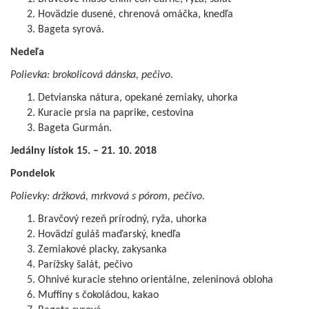
Hovädzie dusené, chrenová omáčka, knedľa
Bageta syrová.
Nedeľa
Polievka: brokolicová dánska, pečivo.
Detvianska nátura, opekané zemiaky, uhorka
Kuracie prsia na paprike, cestovina
Bageta Gurmán.
Jedálny lístok 15. – 21. 10. 2018
Pondelok
Polievky: držková, mrkvová s pórom, pečivo.
Bravčový rezeň prírodný, ryža, uhorka
Hovädzí guláš maďarský, knedľa
Zemiakové placky, zakysanka
Parížsky šalát, pečivo
Ohnivé kuracie stehno orientálne, zeleninová obloha
Muffiny s čokoládou, kakao