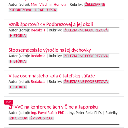
Autor (zdroj):
Mgr. Vladimír Homola
|
Rubriky:
ŽELEZIARNE
PODBREZOVÁ
HRAD ĽUPČA
Vznik športovísk v Podbrezovej a jej okolí
Autor (zdroj):
Redakcia
|
Rubriky:
ŽELEZIARNE PODBREZOVÁ
HISTÓRIA
Stoosemdesiate výročie našej dychovky
Autor (zdroj):
Redakcia
|
Rubriky:
ŽELEZIARNE PODBREZOVÁ
HISTÓRIA
Víťaz osemnásteho kola čitateľskej súťaže
Autor (zdroj):
Redakcia
|
Rubriky:
ŽELEZIARNE PODBREZOVÁ
HISTÓRIA
TOP
ŽP VVC na konferenciách v Číne a Japonsku
Autor (zdroj):
Ing. Pavol Buček PhD.
, Ing. Peter Bella PhD. |
Rubriky:
ŽP GROUP
ŽP VVC S.R.O.