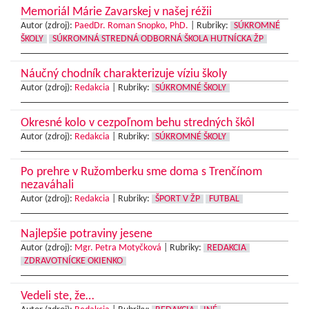
Memoriál Márie Zavarskej v našej réžii
Autor (zdroj):
PaedDr. Roman Snopko, PhD.
|
Rubriky:
SÚKROMNÉ
ŠKOLY
SÚKROMNÁ STREDNÁ ODBORNÁ ŠKOLA HUTNÍCKA ŽP
Náučný chodník charakterizuje víziu školy
Autor (zdroj):
Redakcia
|
Rubriky:
SÚKROMNÉ ŠKOLY
Okresné kolo v cezpoľnom behu stredných škôl
Autor (zdroj):
Redakcia
|
Rubriky:
SÚKROMNÉ ŠKOLY
Po prehre v Ružomberku sme doma s Trenčínom
nezaváhali
Autor (zdroj):
Redakcia
|
Rubriky:
ŠPORT V ŽP
FUTBAL
Najlepšie potraviny jesene
Autor (zdroj):
Mgr. Petra Motyčková
|
Rubriky:
REDAKCIA
ZDRAVOTNÍCKE OKIENKO
Vedeli ste, že…