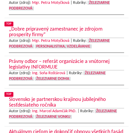
Autor (zdroj):
Mgr. Petra Motyčková
|
Rubriky:
ŽELEZIARNE
PODBREZOVÁ
TOP
„Dobre pripravený zamestnanec je zdrojom
prosperity firmy“
Autor (zdroj):
Mgr. Petra Motyčková
|
Rubriky:
ŽELEZIARNE
PODBREZOVÁ
PERSONALISTIKA, VZDELÁVANIE
Právny odbor – referát organizácie a vnútornej
legislatívy INFORMUJE
Autor (zdroj):
Ing. Soňa Roštárová
|
Rubriky:
ŽELEZIARNE
PODBREZOVÁ
ŽELEZIARNE DOMA
TOP
Slovensko je partnerskou krajinou jubilejného
šesťdesiateho ročníka
Autor (zdroj):
Ing. Marcel Adamčák PhD.
|
Rubriky:
ŽELEZIARNE
PODBREZOVÁ
ŽELEZIARNE VONKU
Aktuálnym cieľom je dokončiť obnovu všetkých fasád