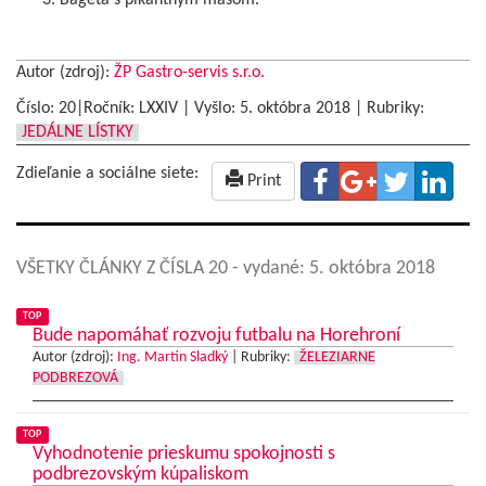
Bageta s pikantným mäsom.
Autor (zdroj):
ŽP Gastro-servis s.r.o.
Číslo: 20|Ročník: LXXIV | Vyšlo:
5. októbra 2018
|
Rubriky:
JEDÁLNE LÍSTKY
Zdieľanie a sociálne siete:
Print
VŠETKY ČLÁNKY Z ČÍSLA 20
- vydané: 5. októbra 2018
TOP
Bude napomáhať rozvoju futbalu na Horehroní
Autor (zdroj):
Ing. Martin Sladký
|
Rubriky:
ŽELEZIARNE
PODBREZOVÁ
TOP
Vyhodnotenie prieskumu spokojnosti s
podbrezovským kúpaliskom