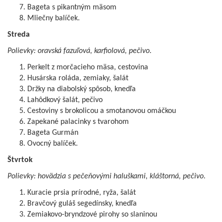
Bageta s pikantným mäsom
Mliečny balíček.
Streda
Polievky: oravská fazuľová, karfiolová, pečivo.
Perkelt z morčacieho mäsa, cestovina
Husárska roláda, zemiaky, šalát
Držky na diabolský spôsob, knedľa
Lahôdkový šalát, pečivo
Cestoviny s brokolicou a smotanovou omáčkou
Zapekané palacinky s tvarohom
Bageta Gurmán
Ovocný balíček.
Štvrtok
Polievky: hovädzia s pečeňovými haluškami, kláštorná, pečivo.
Kuracie prsia prírodné, ryža, šalát
Bravčový guláš segedínsky, knedľa
Zemiakovo-bryndzové pirohy so slaninou