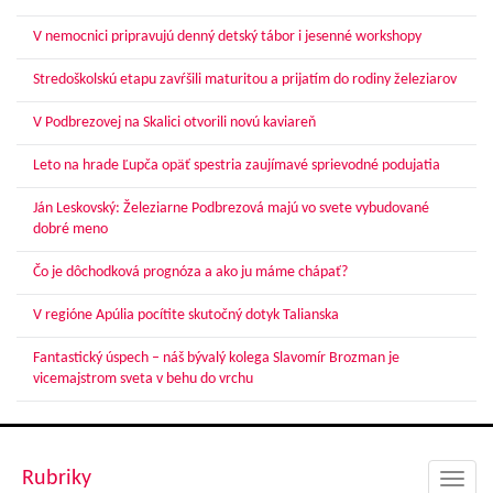
V nemocnici pripravujú denný detský tábor i jesenné workshopy
Stredoškolskú etapu zavŕšili maturitou a prijatím do rodiny železiarov
V Podbrezovej na Skalici otvorili novú kaviareň
Leto na hrade Ľupča opäť spestria zaujímavé sprievodné podujatia
Ján Leskovský: Železiarne Podbrezová majú vo svete vybudované
dobré meno
Čo je dôchodková prognóza a ako ju máme chápať?
V regióne Apúlia pocítite skutočný dotyk Talianska
Fantastický úspech – náš bývalý kolega Slavomír Brozman je
vicemajstrom sveta v behu do vrchu
Rubriky
Toggl