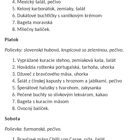
Mexický šalát, pečivo
Kelový karbonátok, zemiaky, šalát
Dukátové buchtičky s vanilkovým krémom
Bageta moravská
Mliečny balíček.
Piatok
Polievky: slovenská hubová, krupicová so zeleninou, pečivo.
Vyprážané kuracie stehno, zemiaková kaša, šalát
Hovädzia roštenka portugalská, tarhoňa, uhorka
Džuveč z bravčového mäsa, uhorka
Šalát z čínskej kapusty s hroznom a jablkami, pečivo
Špenátové halušky s tvarohom, zakysanka
Pečené buchty so slivkovým lekvárom, kakao
Bageta s kuracím mäsom
Ovocný balíček.
Sobota
Polievka: furmanská, pečivo.
Bravčové mäso Chilli con Carne, ryža, šalát