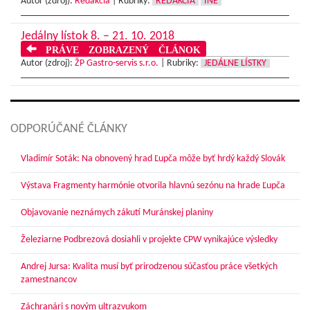
Autor (zdroj):
Redakcia
|
Rubriky:
REDAKCIA
INÉ
Jedálny lístok 8. – 21. 10. 2018
PRÁVE ZOBRAZENÝ ČLÁNOK
Autor (zdroj):
ŽP Gastro-servis s.r.o.
|
Rubriky:
JEDÁLNE LÍSTKY
ODPORÚČANÉ ČLÁNKY
Vladimír Soták: Na obnovený hrad Ľupča môže byť hrdý každý Slovák
Výstava Fragmenty harmónie otvorila hlavnú sezónu na hrade Ľupča
Objavovanie neznámych zákutí Muránskej planiny
Železiarne Podbrezová dosiahli v projekte CPW vynikajúce výsledky
Andrej Jursa: Kvalita musí byť prirodzenou súčasťou práce všetkých
zamestnancov
Záchranári s novým ultrazvukom