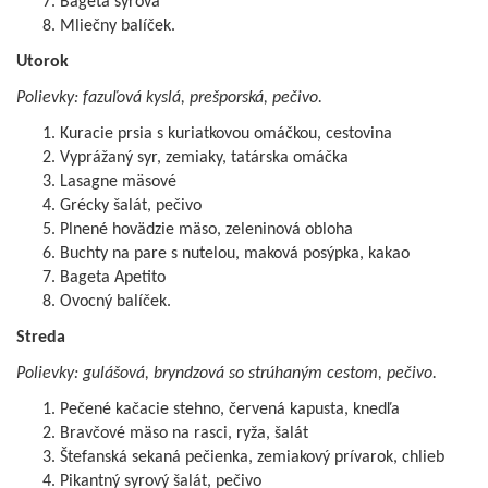
Bageta syrová
Mliečny balíček.
Utorok
Polievky: fazuľová kyslá, prešporská, pečivo.
Kuracie prsia s kuriatkovou omáčkou, cestovina
Vyprážaný syr, zemiaky, tatárska omáčka
Lasagne mäsové
Grécky šalát, pečivo
Plnené hovädzie mäso, zeleninová obloha
Buchty na pare s nutelou, maková posýpka, kakao
Bageta Apetito
Ovocný balíček.
Streda
Polievky: gulášová, bryndzová so strúhaným cestom, pečivo.
Pečené kačacie stehno, červená kapusta, knedľa
Bravčové mäso na rasci, ryža, šalát
Štefanská sekaná pečienka, zemiakový prívarok, chlieb
Pikantný syrový šalát, pečivo