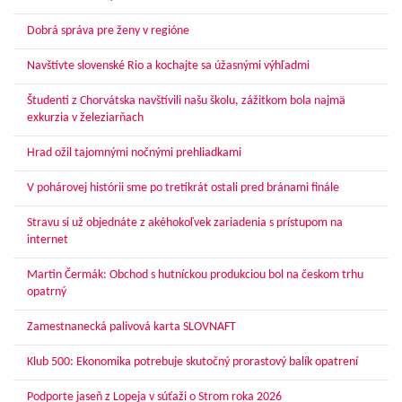
Dobrá správa pre ženy v regióne
Navštívte slovenské Rio a kochajte sa úžasnými výhľadmi
Študenti z Chorvátska navštívili našu školu, zážitkom bola najmä
exkurzia v železiarňach
Hrad ožil tajomnými nočnými prehliadkami
V pohárovej histórii sme po tretíkrát ostali pred bránami finále
Stravu si už objednáte z akéhokoľvek zariadenia s prístupom na
internet
Martin Čermák: Obchod s hutníckou produkciou bol na českom trhu
opatrný
Zamestnanecká palivová karta SLOVNAFT
Klub 500: Ekonomika potrebuje skutočný prorastový balík opatrení
Podporte jaseň z Lopeja v súťaži o Strom roka 2026