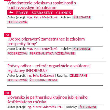
Vyhodnotenie prieskumu spokojnosti s
podbrezovským kúpaliskom
PRÁVE ZOBRAZENÝ ČLÁNOK
Autor (zdroj):
Mgr. Petra Motyčková
|
Rubriky:
ŽELEZIARNE
PODBREZOVÁ
TOP
„Dobre pripravený zamestnanec je zdrojom
prosperity firmy“
Autor (zdroj):
Mgr. Petra Motyčková
|
Rubriky:
ŽELEZIARNE
PODBREZOVÁ
PERSONALISTIKA, VZDELÁVANIE
Právny odbor – referát organizácie a vnútornej
legislatívy INFORMUJE
Autor (zdroj):
Ing. Soňa Roštárová
|
Rubriky:
ŽELEZIARNE
PODBREZOVÁ
ŽELEZIARNE DOMA
TOP
Slovensko je partnerskou krajinou jubilejného
šesťdesiateho ročníka
Autor (zdroj):
Ing. Marcel Adamčák PhD.
|
Rubriky:
ŽELEZIARNE