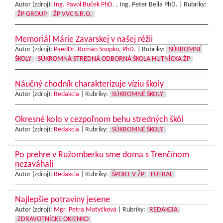
Autor (zdroj):
Ing. Pavol Buček PhD.
, Ing. Peter Bella PhD. |
Rubriky:
ŽP GROUP
ŽP VVC S.R.O.
Memoriál Márie Zavarskej v našej réžii
Autor (zdroj):
PaedDr. Roman Snopko, PhD.
|
Rubriky:
SÚKROMNÉ
ŠKOLY
SÚKROMNÁ STREDNÁ ODBORNÁ ŠKOLA HUTNÍCKA ŽP
Náučný chodník charakterizuje víziu školy
Autor (zdroj):
Redakcia
|
Rubriky:
SÚKROMNÉ ŠKOLY
Okresné kolo v cezpoľnom behu stredných škôl
Autor (zdroj):
Redakcia
|
Rubriky:
SÚKROMNÉ ŠKOLY
Po prehre v Ružomberku sme doma s Trenčínom
nezaváhali
Autor (zdroj):
Redakcia
|
Rubriky:
ŠPORT V ŽP
FUTBAL
Najlepšie potraviny jesene
Autor (zdroj):
Mgr. Petra Motyčková
|
Rubriky:
REDAKCIA
ZDRAVOTNÍCKE OKIENKO