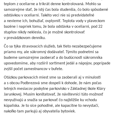
teplom z oceliarne a trikrát denne kontrolovaná. Mohlo sa
samozrejme stať, že istý čas bola studenšia, čo bolo spôsobené
odstávkou v oceliarni. Takéto veci nie sú predvídateľné
a nevieme ich, bohužiaľ, ovplyvniť. Teplota vody v plaveckom
bazéne i napriek tomu, že bola odstávka v oceliarni, pod 22
stupňov nikdy neklesla, čo je možné skontrolovať
v prevádzkovom denníku.
Čo sa týka stravovacích služieb, tak tieto nezabezpečujeme
priamo my, ale súkromný dodávateľ. Týmito podnetmi sa
budeme samozrejme zaoberať a do budúcnosti súkromníka
upovedomíme, aby rozšíril sortiment jedál a nápojov, poprípade
zvýšil počet zamestnancov v bufete.
Otázkou parkovacích miest sme sa zaoberali aj v minulosti
a s obcou Podbrezová sme dospeli k dohode, že nám počas
letných mesiacov poskytne parkovisko v Základnej škole Kláry
Jarunkovej. Musím konštatovať, že návštevníci túto možnosť
nevyužívajú a snažia sa parkovať čo najbližšie ku vchodu
kúpaliska. Je to síce pohodlné, ale kapacitne to nevystačí,
nakoľko tam parkujú aj obyvatelia bytoviek.