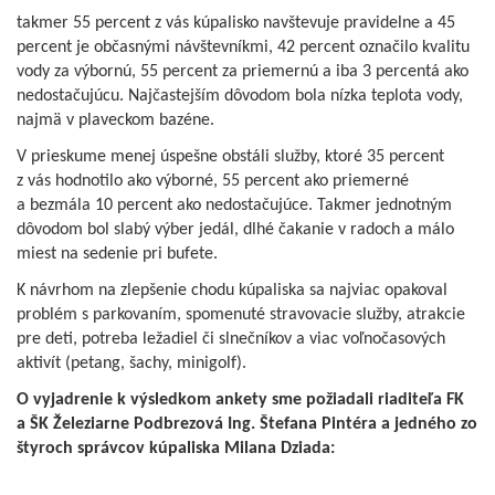
takmer 55 percent z vás kúpalisko navštevuje pravidelne a 45
percent je občasnými návštevníkmi, 42 percent označilo kvalitu
vody za výbornú, 55 percent za priemernú a iba 3 percentá ako
nedostačujúcu. Najčastejším dôvodom bola nízka teplota vody,
najmä v plaveckom bazéne.
V prieskume menej úspešne obstáli služby, ktoré 35 percent
z vás hodnotilo ako výborné, 55 percent ako priemerné
a bezmála 10 percent ako nedostačujúce. Takmer jednotným
dôvodom bol slabý výber jedál, dlhé čakanie v radoch a málo
miest na sedenie pri bufete.
K návrhom na zlepšenie chodu kúpaliska sa najviac opakoval
problém s parkovaním, spomenuté stravovacie služby, atrakcie
pre deti, potreba ležadiel či slnečníkov a viac voľnočasových
aktivít (petang, šachy, minigolf).
O vyjadrenie k výsledkom ankety sme požiadali riaditeľa FK
a ŠK Železiarne Podbrezová Ing. Štefana Pintéra a jedného zo
štyroch správcov kúpaliska Milana Dziada: