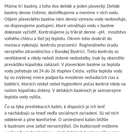
Máme tri bazény, z toho dva detské a jeden plavecký. Detské
bazény denne čistíme, dezinfikujeme a meníme v nich vodu.
Objem plaveckého bazéna nám dennú výmenu vody nedovoľuje,
no disponujeme postupmi, ktoré umožňujú vodu v bazéne
dokonale vyčistiť. Kontrolujeme ju trikrát denne –pH, množstvo
voľného chlóru a tiež jej teplotu. Okrem toho dvakrát do
mesiaca vykonajú kontrolu pracovníci Regionálneho úradu
verejného zdravotníctva v Banskej Bystrici. Tieto kontroly sú
neohlásené a nikdy neboli zistené nedostatky, inak by okamžite
prevádzku kúpaliska zakázali. V plaveckom bazéne sa teplota
vody pohybuje od 24 do 26 stupňov Celzia, vyššia teplota vody
by vo zvýšenej miere podporila množenie nežiadúcich rias a
baktérií, ktorých výskyt nebol hygienikmi počas kontrol nikdy na
našom kúpalisku zistený. V detských bazénoch je samozrejme
teplota vody vyššia.
Čo sa týka prezliekacích kabín, k dispozícii je ich šesť
a nachádzajú sa hneď vedľa sociálnych zariadení. Sú od nich
oddelené a plne komfortné. O umiestnení kabín bližšie
k bazénom sme zatiaľ nerozmýšľali. Do budúcnosti môžeme