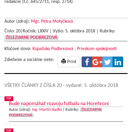
redakcie (t.č. 645/2711, resp. 2714)
Autor (zdroj):
Mgr. Petra Motyčková
Číslo: 20|Ročník: LXXIV | Vyšlo:
5. októbra 2018
|
Rubriky:
ŽELEZIARNE PODBREZOVÁ
Kľúčové slová:
Kúpalisko Podbrezová
,
Prieskum spokojnosti
Zdieľanie a sociálne siete:
Print
VŠETKY ČLÁNKY Z ČÍSLA 20
- vydané: 5. októbra 2018
TOP
Bude napomáhať rozvoju futbalu na Horehroní
Autor (zdroj):
Ing. Martin Sladký
|
Rubriky:
ŽELEZIARNE
PODBREZOVÁ
TOP