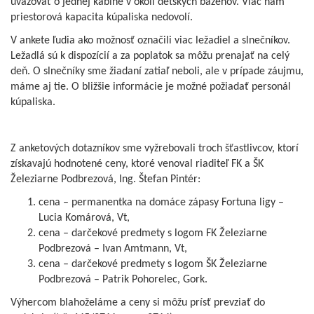
uvažovať o jednej kabíne v okolí detských bazénov. Viac nám
priestorová kapacita kúpaliska nedovolí.
V ankete ľudia ako možnosť označili viac ležadiel a slnečníkov.
Ležadlá sú k dispozícií a za poplatok sa môžu prenajať na celý
deň. O slnečníky sme žiadaní zatiaľ neboli, ale v prípade záujmu,
máme aj tie. O bližšie informácie je možné požiadať personál
kúpaliska.
Z anketových dotazníkov sme vyžrebovali troch šťastlivcov, ktorí
získavajú hodnotené ceny, ktoré venoval riaditeľ FK a ŠK
Železiarne Podbrezová, Ing. Štefan Pintér:
cena – permanentka na domáce zápasy Fortuna ligy –
Lucia Komárová, Vt,
cena – darčekové predmety s logom FK Železiarne
Podbrezová – Ivan Amtmann, Vt,
cena – darčekové predmety s logom ŠK Železiarne
Podbrezová – Patrik Pohorelec, Gork.
Výhercom blahoželáme a ceny si môžu prísť prevziať do