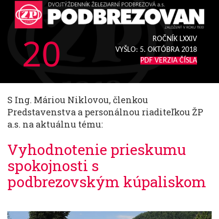
20
ROČNÍK LXXIV
VYŠLO:
5. OKTÓBRA 2018
PDF VERZIA ČÍSLA
S Ing. Máriou Niklovou, členkou
Predstavenstva a personálnou riaditeľkou ŽP
a.s. na aktuálnu tému:
Vyhodnotenie prieskumu
spokojnosti s
podbrezovským kúpaliskom