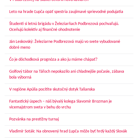
Leto na hrade Ľupča opäť spestria zaujímavé sprievodné podujatia
Študenti si letnú brigádu v Železiarňach Podbrezová pochvaľujú.
Oceňujú kolektív aj finančné ohodnotenie
Ján Leskovský: Železiarne Podbrezová majú vo svete vybudované
dobré meno
Čo je dôchodková prognóza a ako ju máme chápať?
Golfový tábor na Táľoch nepokazilo ani chladnejšie počasie, zábava
bola výborná
V regióne Apúlia pocítite skutočný dotyk Talianska
Fantastický úspech – náš bývalý kolega Slavomír Brozman je
vicemajstrom sveta v behu do vrchu
Pozvánka na prestížny turnaj
Vladimír Soták: Na obnovený hrad Ľupča môže byť hrdý každý Slovák