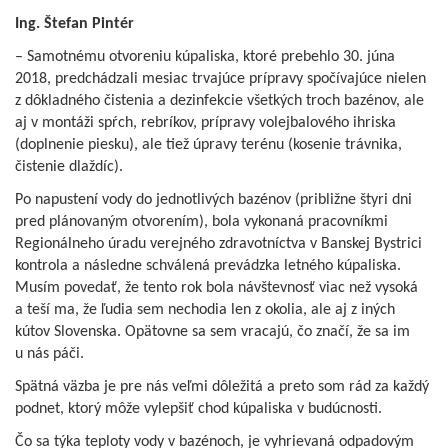
Ing. Štefan Pintér
– Samotnému otvoreniu kúpaliska, ktoré prebehlo 30. júna
2018, predchádzali mesiac trvajúce prípravy spočívajúce nielen
z dôkladného čistenia a dezinfekcie všetkých troch bazénov, ale
aj v montáži spŕch, rebríkov, prípravy volejbalového ihriska
(doplnenie piesku), ale tiež úpravy terénu (kosenie trávnika,
čistenie dlaždíc).
Po napustení vody do jednotlivých bazénov (približne štyri dni
pred plánovaným otvorením), bola vykonaná pracovníkmi
Regionálneho úradu verejného zdravotníctva v Banskej Bystrici
kontrola a následne schválená prevádzka letného kúpaliska.
Musím povedať, že tento rok bola návštevnosť viac než vysoká
a teší ma, že ľudia sem nechodia len z okolia, ale aj z iných
kútov Slovenska. Opätovne sa sem vracajú, čo značí, že sa im
u nás páči.
Spätná väzba je pre nás veľmi dôležitá a preto som rád za každý
podnet, ktorý môže vylepšiť chod kúpaliska v budúcnosti.
Čo sa týka teploty vody v bazénoch, je vyhrievaná odpadovým