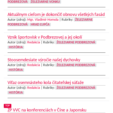
PODBREZOVÁ
ŽELEZIARNE VONKU
Aktuálnym cieľom je dokončiť obnovu všetkých fasád
Autor (zdroj):
Mgr. Vladimír Homola
|
Rubriky:
ŽELEZIARNE
PODBREZOVÁ
HRAD ĽUPČA
Vznik športovísk v Podbrezovej a jej okolí
Autor (zdroj):
Redakcia
|
Rubriky:
ŽELEZIARNE PODBREZOVÁ
HISTÓRIA
Stoosemdesiate výročie našej dychovky
Autor (zdroj):
Redakcia
|
Rubriky:
ŽELEZIARNE PODBREZOVÁ
HISTÓRIA
Víťaz osemnásteho kola čitateľskej súťaže
Autor (zdroj):
Redakcia
|
Rubriky:
ŽELEZIARNE PODBREZOVÁ
HISTÓRIA
TOP
ŽP VVC na konferenciách v Číne a Japonsku