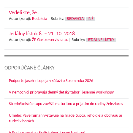
Vedeli ste, že…
Autor (zdroj):
Redakcia
|
Rubriky:
REDAKCIA
INÉ
Jedálny lístok 8. – 21. 10. 2018
Autor (zdroj):
ŽP Gastro-servis s.r.o.
|
Rubriky:
JEDÁLNE LÍSTKY
ODPORÚČANÉ ČLÁNKY
Podporte jaseň z Lopeja v súťaži o Strom roka 2026
V nemocnici pripravujú denný detský tábor i jesenné workshopy
Stredoškolskú etapu zavŕšili maturitou a prijatím do rodiny železiarov
Umelec Pavel Siman vystavuje na hrade Ľupča, jeho diela obdivujú aj
turisti v horách
V Podbrezovej na Skalici otvorili novú kaviareň