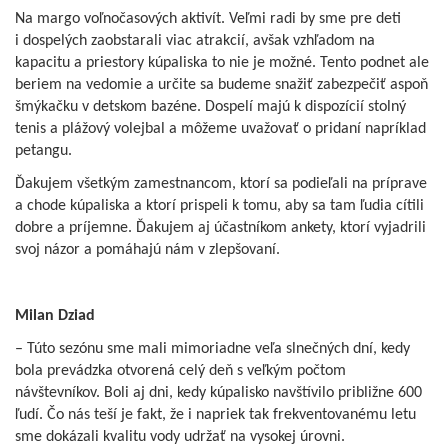
Na margo voľnočasových aktivít. Veľmi radi by sme pre deti
i dospelých zaobstarali viac atrakcií, avšak vzhľadom na
kapacitu a priestory kúpaliska to nie je možné. Tento podnet ale
beriem na vedomie a určite sa budeme snažiť zabezpečiť aspoň
šmýkačku v detskom bazéne. Dospelí majú k dispozícií stolný
tenis a plážový volejbal a môžeme uvažovať o pridaní napríklad
petangu.
Ďakujem všetkým zamestnancom, ktorí sa podieľali na príprave
a chode kúpaliska a ktorí prispeli k tomu, aby sa tam ľudia cítili
dobre a príjemne. Ďakujem aj účastníkom ankety, ktorí vyjadrili
svoj názor a pomáhajú nám v zlepšovaní.
Milan Dziad
– Túto sezónu sme mali mimoriadne veľa slnečných dní, kedy
bola prevádzka otvorená celý deň s veľkým počtom
návštevníkov. Boli aj dni, kedy kúpalisko navštívilo približne 600
ľudí. Čo nás teší je fakt, že i napriek tak frekventovanému letu
sme dokázali kvalitu vody udržať na vysokej úrovni.