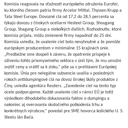
Komisia reagovala na sťažnosti európskeho združenia Eurofer,
ku ktorého členom patria firmy Arcelor Mittal, Thyssen Krupp a
Tata Steel Europe. Dovozné clá od 17,2 do 28,5 percenta sa
týkajú dovozu z čínskych oceliarní Hesteel Group, Shougang
Group, Shagang Group a niekoľkých ďalších. Rozhodnutie, ktoré
komisia prijala, môžu zmienené firmy napadnúť do 25 dní.
Komisia uviedla, že uvalenie ciel bolo nevyhnutné a že pomôže
európskym producentom v minimálne 15 krajinách únie.
„Predbežne sme dospeli k záveru, že opatrenie prispeje k
oživeniu tohto priemyselného sektora v únii tým, že mu umožní
zvýšiť ceny a vrátiť sa k zisku,“ píše sa v prehlásení Európskej
komisie. Únia pre nelegálne subvencie uvalila v posledných
rokoch antidumpingové clá na dovoz širokej škály produktov z
Číny, uviedla agentúra Reuters. „Zavedenie ciel na tento typ
ocele podporujeme. Každé uvalenie ciel v rámci EÚ je totiž
výsledkom dlhodobého dokazovania faktov o dumpingu a
nakoniec aj overovania skutočného poškodenia trhu a
konkrétnych výrobcov,“ povedal pre SME hovorca košického U. S.
Steelu Ján Bača.