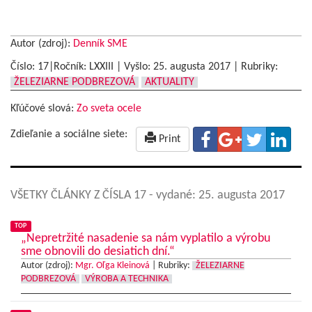
Autor (zdroj):
Denník SME
Číslo: 17|Ročník: LXXIII | Vyšlo:
25. augusta 2017
|
Rubriky:
ŽELEZIARNE PODBREZOVÁ
AKTUALITY
Kľúčové slová:
Zo sveta ocele
Zdieľanie a sociálne siete:
Print
VŠETKY ČLÁNKY Z ČÍSLA 17
- vydané: 25. augusta 2017
TOP
„Nepretržité nasadenie sa nám vyplatilo a výrobu
sme obnovili do desiatich dní.“
Autor (zdroj):
Mgr. Oľga Kleinová
|
Rubriky:
ŽELEZIARNE
PODBREZOVÁ
VÝROBA A TECHNIKA