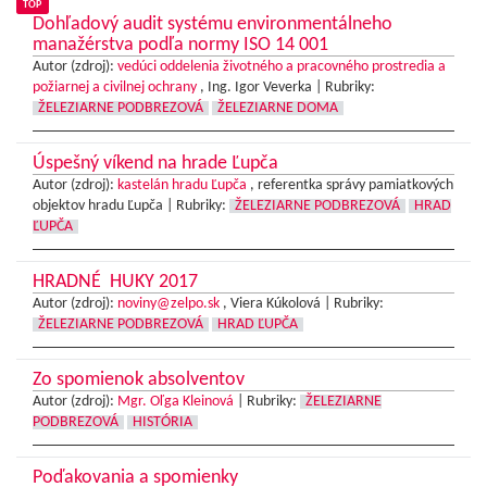
TOP
Dohľadový audit systému environmentálneho
manažérstva podľa normy ISO 14 001
Autor (zdroj):
vedúci oddelenia životného a pracovného prostredia a
požiarnej a civilnej ochrany
, Ing. Igor Veverka |
Rubriky:
ŽELEZIARNE PODBREZOVÁ
ŽELEZIARNE DOMA
Úspešný víkend na hrade Ľupča
Autor (zdroj):
kastelán hradu Ľupča
, referentka správy pamiatkových
objektov hradu Ľupča |
Rubriky:
ŽELEZIARNE PODBREZOVÁ
HRAD
ĽUPČA
HRADNÉ HUKY 2017
Autor (zdroj):
noviny@zelpo.sk
, Viera Kúkolová |
Rubriky:
ŽELEZIARNE PODBREZOVÁ
HRAD ĽUPČA
Zo spomienok absolventov
Autor (zdroj):
Mgr. Oľga Kleinová
|
Rubriky:
ŽELEZIARNE
PODBREZOVÁ
HISTÓRIA
Poďakovania a spomienky