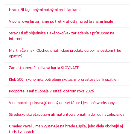
Hrad ožil tajomnými nočnými prehliadkami
V pohárovej histórii sme po tretíkrát ostali pred bránami finále
Stravu si už objednáte z akéhokoľvek zariadenia s prístupom na
internet
Martin Čermák: Obchod s hutníckou produkciou bol na českom trhu
opatrný
Zamestnanecká palivová karta SLOVNAFT
Klub 500: Ekonomika potrebuje skutočný prorastový balík opatrení
Podporte jaseň z Lopeja v súťaži o Strom roka 2026
V nemocnici pripravujú denný detský tábor i jesenné workshopy
Stredoškolskú etapu zavŕšili maturitou a prijatím do rodiny železiarov
Umelec Pavel Siman vystavuje na hrade Ľupča, jeho diela obdivujú aj
turisti v horách