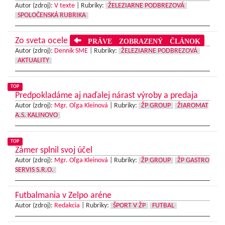
Autor (zdroj):
V texte
|
Rubriky:
ŽELEZIARNE PODBREZOVÁ
SPOLOČENSKÁ RUBRIKA
Zo sveta ocele
PRÁVE ZOBRAZENÝ ČLÁNOK
Autor (zdroj):
Denník SME
|
Rubriky:
ŽELEZIARNE PODBREZOVÁ
AKTUALITY
TOP
Predpokladáme aj naďalej nárast výroby a predaja
Autor (zdroj):
Mgr. Oľga Kleinová
|
Rubriky:
ŽP GROUP
ŽIAROMAT
A.S. KALINOVO
TOP
Zámer splnil svoj účel
Autor (zdroj):
Mgr. Oľga Kleinová
|
Rubriky:
ŽP GROUP
ŽP GASTRO
SERVIS S.R.O.
Futbalmania v Zelpo aréne
Autor (zdroj):
Redakcia
|
Rubriky:
ŠPORT V ŽP
FUTBAL