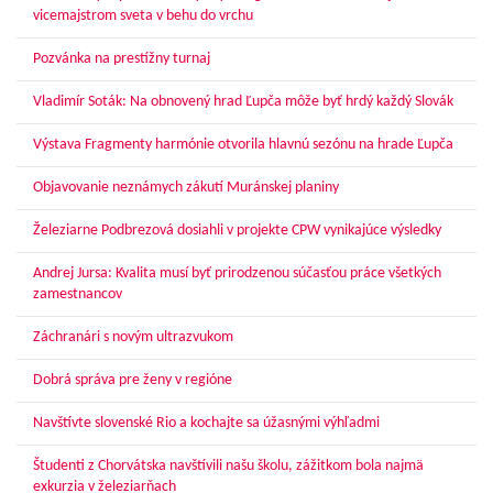
vicemajstrom sveta v behu do vrchu
Pozvánka na prestížny turnaj
Vladimír Soták: Na obnovený hrad Ľupča môže byť hrdý každý Slovák
Výstava Fragmenty harmónie otvorila hlavnú sezónu na hrade Ľupča
Objavovanie neznámych zákutí Muránskej planiny
Železiarne Podbrezová dosiahli v projekte CPW vynikajúce výsledky
Andrej Jursa: Kvalita musí byť prirodzenou súčasťou práce všetkých
zamestnancov
Záchranári s novým ultrazvukom
Dobrá správa pre ženy v regióne
Navštívte slovenské Rio a kochajte sa úžasnými výhľadmi
Študenti z Chorvátska navštívili našu školu, zážitkom bola najmä
exkurzia v železiarňach