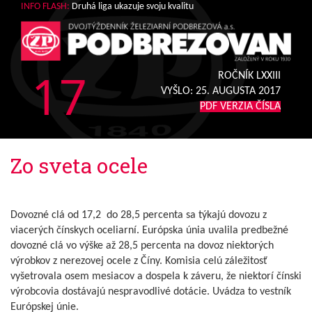
INFO FLASH:
Druhá liga ukazuje svoju kvalitu
17
ROČNÍK LXXIII
VYŠLO:
25. AUGUSTA 2017
PDF VERZIA ČÍSLA
Zo sveta ocele
Dovozné clá od 17,2 do 28,5 percenta sa týkajú dovozu z
viacerých čínskych oceliarní. Európska únia uvalila predbežné
dovozné clá vo výške až 28,5 percenta na dovoz niektorých
výrobkov z nerezovej ocele z Číny. Komisia celú záležitosť
vyšetrovala osem mesiacov a dospela k záveru, že niektorí čínski
výrobcovia dostávajú nespravodlivé dotácie. Uvádza to vestník
Európskej únie.