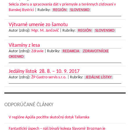
Sekcia zberu a spracovania dát v priemysle a terénnych zisťovaní v
Banskej Bystrici
|
Rubriky:
REGIÓN
SLOVENSKO
Výtvarné umenie zo šamotu
Autor (zdroj):
Mgr. M. Jančovič
|
Rubriky:
REGIÓN
SLOVENSKO
Vitamíny z lesa
Autor (zdroj):
Zdravie
|
Rubriky:
REDAKCIA
ZDRAVOTNÍCKE
OKIENKO
Jedálny lístok 28. 8. – 10. 9. 2017
Autor (zdroj):
ŽP Gastro-servis s.r.o.
|
Rubriky:
JEDÁLNE LÍSTKY
ODPORÚČANÉ ČLÁNKY
V regióne Apúlia pocítite skutočný dotyk Talianska
Fantastický úspech – náš bývalý kolega Slavomír Brozman je