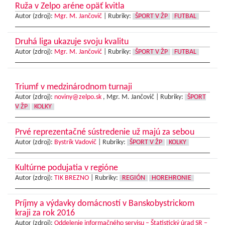
Ruža v Zelpo aréne opäť kvitla
Autor (zdroj):
Mgr. M. Jančovič
|
Rubriky:
ŠPORT V ŽP
FUTBAL
Druhá liga ukazuje svoju kvalitu
Autor (zdroj):
Mgr. M. Jančovič
|
Rubriky:
ŠPORT V ŽP
FUTBAL
Triumf v medzinárodnom turnaji
Autor (zdroj):
noviny@zelpo.sk
, Mgr. M. Jančovič |
Rubriky:
ŠPORT
V ŽP
KOLKY
Prvé reprezentačné sústredenie už majú za sebou
Autor (zdroj):
Bystrík Vadovič
|
Rubriky:
ŠPORT V ŽP
KOLKY
Kultúrne podujatia v regióne
Autor (zdroj):
TIK BREZNO
|
Rubriky:
REGIÓN
HOREHRONIE
Príjmy a výdavky domácností v Banskobystrickom
kraji za rok 2016
Autor (zdroj):
Oddelenie informačného servisu – Štatistický úrad SR –