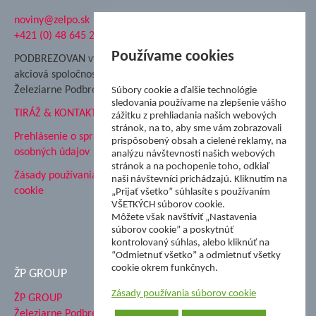
noviny@zelpo.sk
Hrad Ľupča
+421 (0) 48 645 2711
Súkromná spojená škola ŽP
Nadácia Železiarne
Používame cookies
PODBREZOVAN vydáva
Podbrezová
akciová spoločnosť
Hutnícke múzeum
Železiarne Podbrezová
Súbory cookie a ďalšie technológie
ŽP Informatika s.r.o.
sledovania používame na zlepšenie vášho
TIRÁŽ & KONTAKT
ŠK Železiarne Podbrezová
zážitku z prehliadania našich webových
stránok, na to, aby sme vám zobrazovali
Tále a.s.
Prehlásenie o spracovaní
prispôsobený obsah a cielené reklamy, na
osobných údajov
analýzu návštevnosti našich webových
stránok a na pochopenie toho, odkiaľ
Zásady používania súborov
naši návštevníci prichádzajú. Kliknutím na
cookie
„Prijať všetko” súhlasíte s používaním
VŠETKÝCH súborov cookie.
Môžete však navštíviť „Nastavenia
súborov cookie” a poskytnúť
kontrolovaný súhlas, alebo kliknúť na
“Odmietnuť všetko” a odmietnuť všetky
cookie okrem funkčnych.
ŽP GROUP
Zásady používania súborov cookie
ŽP GROUP
Železiarne Podbrezová a.s.