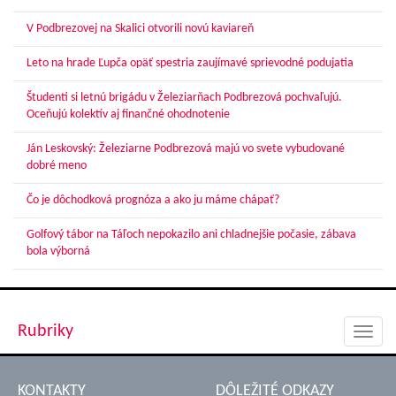
V Podbrezovej na Skalici otvorili novú kaviareň
Leto na hrade Ľupča opäť spestria zaujímavé sprievodné podujatia
Študenti si letnú brigádu v Železiarňach Podbrezová pochvaľujú.
Oceňujú kolektív aj finančné ohodnotenie
Ján Leskovský: Železiarne Podbrezová majú vo svete vybudované
dobré meno
Čo je dôchodková prognóza a ako ju máme chápať?
Golfový tábor na Táľoch nepokazilo ani chladnejšie počasie, zábava
bola výborná
Rubriky
Toggl
navig
KONTAKTY
DÔLEŽITÉ ODKAZY