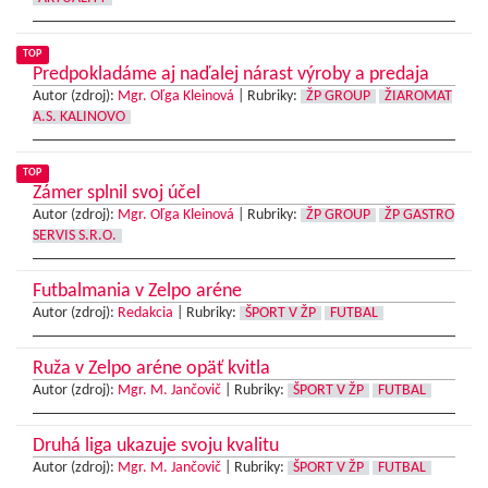
TOP
Predpokladáme aj naďalej nárast výroby a predaja
Autor (zdroj):
Mgr. Oľga Kleinová
|
Rubriky:
ŽP GROUP
ŽIAROMAT
A.S. KALINOVO
TOP
Zámer splnil svoj účel
Autor (zdroj):
Mgr. Oľga Kleinová
|
Rubriky:
ŽP GROUP
ŽP GASTRO
SERVIS S.R.O.
Futbalmania v Zelpo aréne
Autor (zdroj):
Redakcia
|
Rubriky:
ŠPORT V ŽP
FUTBAL
Ruža v Zelpo aréne opäť kvitla
Autor (zdroj):
Mgr. M. Jančovič
|
Rubriky:
ŠPORT V ŽP
FUTBAL
Druhá liga ukazuje svoju kvalitu
Autor (zdroj):
Mgr. M. Jančovič
|
Rubriky:
ŠPORT V ŽP
FUTBAL