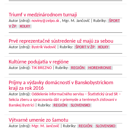
Triumf v medzinárodnom turnaji
Autor (zdroj):
noviny@zelpo.sk
, Mgr. M. Jančovič |
Rubriky:
ŠPORT
V ŽP
KOLKY
Prvé reprezentačné sústredenie už majú za sebou
Autor (zdroj):
Bystrík Vadovič
|
Rubriky:
ŠPORT V ŽP
KOLKY
Kultúrne podujatia v regióne
Autor (zdroj):
TIK BREZNO
|
Rubriky:
REGIÓN
HOREHRONIE
Príjmy a výdavky domácností v Banskobystrickom
kraji za rok 2016
Autor (zdroj):
Oddelenie informačného servisu – Štatistický úrad SR –
Sekcia zberu a spracovania dát v priemysle a terénnych zisťovaní v
Banskej Bystrici
|
Rubriky:
REGIÓN
SLOVENSKO
Výtvarné umenie zo šamotu
Autor (zdroj):
Mgr. M. Jančovič
|
Rubriky:
REGIÓN
SLOVENSKO