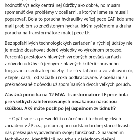
hodnotiť výsledky centrálnej údržby ako dobré, no musím
spomenúť dva problémy v oceliarni, s ktorými sme sa museli
popasovať. Bola to porucha hydrauliky veľkej pece EAF, kde sme
mali problém so znečisteným hydraulickým systémom a druhá
porucha na transformátore malej pece LF.
Bez spoľahlivých technologických zariadení a rýchlej údržby nie
je možné dosahovať dobré výsledky vo výrobnom procese.
Percentá prestojov v hlavných výrobných prevádzkarňach
z dôvodu údržby sú jedným z hlavných kritérií správneho
fungovania centrálnej údržby. Tie sú v ťahárni a vo valcovní rúr,
v teplej časti, od začiatku roka podkračované. V oceliarni sú
prekračované z dôvodu už spomínaných dvoch veľkých porúch.
Závažná porucha na 12 MVA transformátore LF pece bola
pre všetkých zainteresovaných nečakanou náročnou
skúškou. Aký máte pocit po jej úspešnom zvládnutí?
–
Opäť sme sa presvedčili o náročnosti technologických
zariadení v ŽP a.s., pričom aj pri nadštandardnej starostlivosti
nás prekvapia vypovedaním svojej funkčnosti. S nasadením
technikov pri identifikácii poruchy a následnom riešení