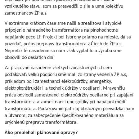
vzniknutého stavu, som sa presvedčil o sile a ume kolektívu
zamestnancov ŽP a.s.
V extrémne krátkom čase sme našli a zrealizovali atypické
pripojenie náhradného transformátora na plnohodnotné
napájanie pece LF. Projekt bol tvorený priamo na mieste, dá sa
povedať, počas prepravy transformátora z Čiech do ŽP a.s.
Nepretržité nasadenie sa nám však vyplatilo a výrobu sme
obnovili do desiatich dní.
Za pracovné nasadenie všetkých zúčastnených chcem
poďakovať: veľkú podporu sme mali zo strany vedenia ŽP a.s,
príkladom boli zamestnanci elekroúdržby, energetiky,
elektrokonštruktéri a technik údržby v oceliarni. Mravenčiu
prácu odviedli zamestnanci elektroúdržby oceliarne pri zapájaní
transformátora a zamestnanci energetiky pri napájaní médií
transformátora. Poďakovanie patrí aj obslužným prevádzkarňam
a útvarom, za zabezpečenie špecifikovaného materiálu a za
urýchlenú prepravu transformátora.
Ako prebiehali plánované opravy?