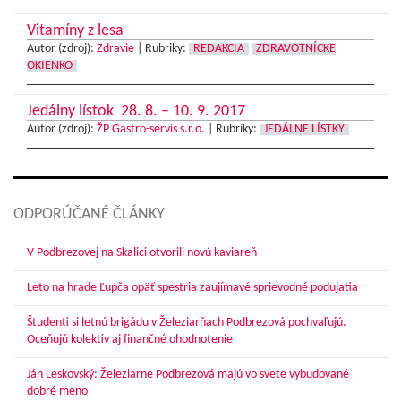
Vitamíny z lesa
Autor (zdroj):
Zdravie
|
Rubriky:
REDAKCIA
ZDRAVOTNÍCKE
OKIENKO
Jedálny lístok 28. 8. – 10. 9. 2017
Autor (zdroj):
ŽP Gastro-servis s.r.o.
|
Rubriky:
JEDÁLNE LÍSTKY
ODPORÚČANÉ ČLÁNKY
V Podbrezovej na Skalici otvorili novú kaviareň
Leto na hrade Ľupča opäť spestria zaujímavé sprievodné podujatia
Študenti si letnú brigádu v Železiarňach Podbrezová pochvaľujú.
Oceňujú kolektív aj finančné ohodnotenie
Ján Leskovský: Železiarne Podbrezová majú vo svete vybudované
dobré meno