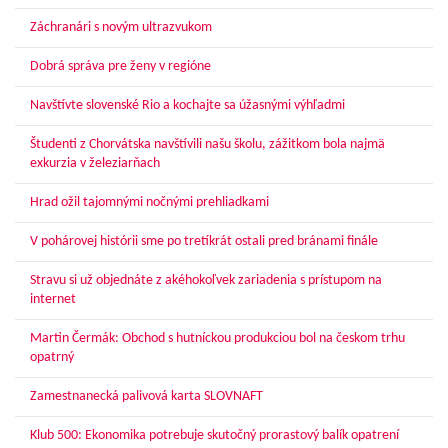
Záchranári s novým ultrazvukom
Dobrá správa pre ženy v regióne
Navštívte slovenské Rio a kochajte sa úžasnými výhľadmi
Študenti z Chorvátska navštívili našu školu, zážitkom bola najmä
exkurzia v železiarňach
Hrad ožil tajomnými nočnými prehliadkami
V pohárovej histórii sme po tretíkrát ostali pred bránami finále
Stravu si už objednáte z akéhokoľvek zariadenia s prístupom na
internet
Martin Čermák: Obchod s hutníckou produkciou bol na českom trhu
opatrný
Zamestnanecká palivová karta SLOVNAFT
Klub 500: Ekonomika potrebuje skutočný prorastový balík opatrení