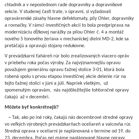
chladník a v neposlednom rade dopravníky a dopravníkové
sekcie. V studenej časti trate, v úpravni, si vyžadovali
opravárenské zásahy hlavne defektomaty, píly Ohler, dopravníky
a rovnačky. V rámci investičných akcií to bola predpríprava na
modernizáciu dĺžkovej narážky za pílou Ohler č. 4 a montáž
nového 5 tonového žeriava v mechanickej dielni MD-2, kde sa
pretáčajú a opravujú stojany redukovne.
V prevádzkarni ťaháreň rúr bolo zrealizovaných viacero opráv
v priebehu roka počas výroby. Za najvýznamnejšiu opravu
považujem generálnu opravu ťažnej stolice 3-01, ktorá bola
robená spolu s prvou etapou investičnej akcie delenie rúr na
tejto ťažnej stolici v júni a júli. Napriek všetkým, už
spomenutým opravám, nás najdôležitejšie tohtoročné opravy
čakajú až v decembri.
Môžete byť konkrétnejší?
–
Tak, ako po iné roky, čakajú nás decembrové stredné opravy
vo veľkých výrobných prevádzkarňach oceliareň a valcovňa rúr.
Stredná oprava v oceliarni je naplánovaná v termíne od 19. do
23. decembra. Počas nej máme naplánované hlavne opravy