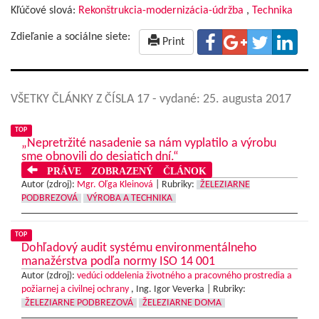
Kľúčové slová:
Rekonštrukcia-modernizácia-údržba
,
Technika
Zdieľanie a sociálne siete:
Print
VŠETKY ČLÁNKY Z ČÍSLA 17
- vydané: 25. augusta 2017
TOP
„Nepretržité nasadenie sa nám vyplatilo a výrobu
sme obnovili do desiatich dní.“
PRÁVE ZOBRAZENÝ ČLÁNOK
Autor (zdroj):
Mgr. Oľga Kleinová
|
Rubriky:
ŽELEZIARNE
PODBREZOVÁ
VÝROBA A TECHNIKA
TOP
Dohľadový audit systému environmentálneho
manažérstva podľa normy ISO 14 001
Autor (zdroj):
vedúci oddelenia životného a pracovného prostredia a
požiarnej a civilnej ochrany
, Ing. Igor Veverka |
Rubriky:
ŽELEZIARNE PODBREZOVÁ
ŽELEZIARNE DOMA