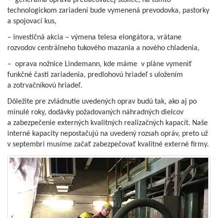
– generálna oprava pretlačovacej stolice, na tomto
technologickom zariadení bude vymenená prevodovka, pastorky
a spojovací kus,
– investičná akcia – výmena telesa elongátora, vrátane
rozvodov centrálneho tukového mazania a nového chladenia,
– oprava nožnice Lindemann, kde máme v pláne vymeniť
funkčné časti zariadenia, predlohovú hriadeľ s uložením
a zotrvačníkovú hriadeľ.
Dôležite pre zvládnutie uvedených oprav budú tak, ako aj po
minulé roky, dodávky požadovaných náhradných dielcov
a zabezpečenie externých kvalitných realizačných kapacít. Naše
interné kapacity nepostačujú na uvedený rozsah opráv, preto už
v septembri musíme začať zabezpečovať kvalitné externé firmy.