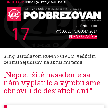
INFO FLASH:
Druhá liga ukazuje svoju kvalitu
17
ROČNÍK LXXIII
VYŠLO:
25. AUGUSTA 2017
PDF VERZIA ČÍSLA
S Ing. Jaroslavom ROMANČÍKOM, vedúcim
centrálnej údržby, na aktuálnu tému:
„Nepretržité nasadenie sa
nám vyplatilo a výrobu sme
obnovili do desiatich dní.“