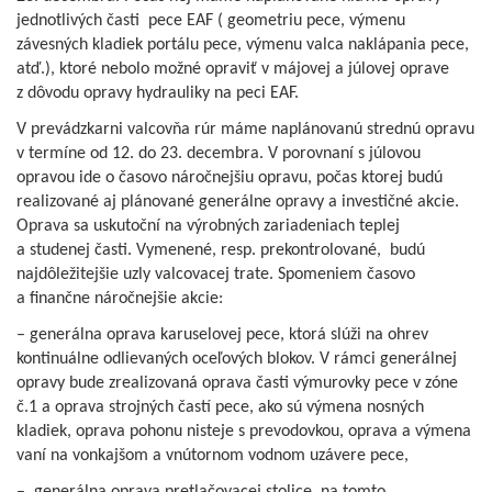
jednotlivých časti pece EAF ( geometriu pece, výmenu
závesných kladiek portálu pece, výmenu valca naklápania pece,
atď.), ktoré nebolo možné opraviť v májovej a júlovej oprave
z dôvodu opravy hydrauliky na peci EAF.
V prevádzkarni valcovňa rúr máme naplánovanú strednú opravu
v termíne od 12. do 23. decembra. V porovnaní s júlovou
opravou ide o časovo náročnejšiu opravu, počas ktorej budú
realizované aj plánované generálne opravy a investičné akcie.
Oprava sa uskutoční na výrobných zariadeniach teplej
a studenej časti. Vymenené, resp. prekontrolované, budú
najdôležitejšie uzly valcovacej trate. Spomeniem časovo
a finančne náročnejšie akcie:
– generálna oprava karuselovej pece, ktorá slúži na ohrev
kontinuálne odlievaných oceľových blokov. V rámci generálnej
opravy bude zrealizovaná oprava časti výmurovky pece v zóne
č.1 a oprava strojných častí pece, ako sú výmena nosných
kladiek, oprava pohonu nisteje s prevodovkou, oprava a výmena
vaní na vonkajšom a vnútornom vodnom uzávere pece,