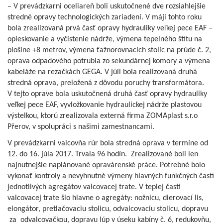
– V prevádzkarni oceliareň boli uskutočnené dve rozsiahlejšie
stredné opravy technologických zariadení. V máji tohto roku
bola zrealizovaná prvá časť opravy hydrauliky veľkej pece EAF –
opieskovanie a vyčistenie nádrže, výmena tepelného štítu na
plošine +8 metrov, výmena ťažnorovnacích stolíc na prúde č. 2,
oprava odpadového potrubia zo sekundárnej komory a výmena
kabeláže na rezačkách GEGA. V júli bola realizovaná druhá
stredná oprava, preložená z dôvodu poruchy transformátora.
V tejto oprave bola uskutočnená druhá časť opravy hydrauliky
veľkej pece EAF, vyvložkovanie hydraulickej nádrže plastovou
výstelkou, ktorú zrealizovala externá firma ZOMAplast s.r.o
Přerov, v spolupráci s našimi zamestnancami.
V prevádzkarni valcovňa rúr bola stredná oprava v termíne od
12. do 16. júla 2017. Trvala 96 hodín. Zrealizované boli len
najnutnejšie naplánované opravárenské práce. Potrebné bolo
vykonať kontroly a nevyhnutné výmeny hlavných funkčných častí
jednotlivých agregátov valcovacej trate. V teplej časti
valcovacej trate šlo hlavne o agregáty: nožnicu, dierovací lis,
elongátor, pretlačovaciu stolicu, odvalcovaciu stolicu, dopravu
za odvalcovačkou, dopravu lúp v úseku kabíny č. 6, redukovňu,