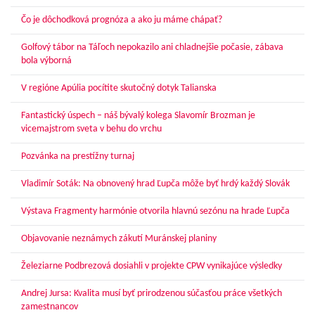
Čo je dôchodková prognóza a ako ju máme chápať?
Golfový tábor na Táľoch nepokazilo ani chladnejšie počasie, zábava
bola výborná
V regióne Apúlia pocítite skutočný dotyk Talianska
Fantastický úspech – náš bývalý kolega Slavomír Brozman je
vicemajstrom sveta v behu do vrchu
Pozvánka na prestížny turnaj
Vladimír Soták: Na obnovený hrad Ľupča môže byť hrdý každý Slovák
Výstava Fragmenty harmónie otvorila hlavnú sezónu na hrade Ľupča
Objavovanie neznámych zákutí Muránskej planiny
Železiarne Podbrezová dosiahli v projekte CPW vynikajúce výsledky
Andrej Jursa: Kvalita musí byť prirodzenou súčasťou práce všetkých
zamestnancov