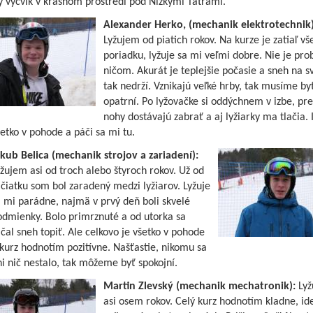
ý výcvik v krásnom prostredí pod Nízkymi Tatrami.
Alexander Herko, (mechanik elektrotechnik)
Lyžujem od piatich rokov. Na kurze je zatiaľ vš
poriadku, lyžuje sa mi veľmi dobre. Nie je pro
ničom. Akurát je teplejšie počasie a sneh na s
tak nedrží. Vznikajú veľké hrby, tak musíme by
opatrní. Po lyžovačke si oddýchnem v izbe, pr
nohy dostávajú zabrať a aj lyžiarky ma tlačia. 
etko v pohode a páči sa mi tu.
kub Belica (mechanik strojov a zariadení):
žujem asi od troch alebo štyroch rokov. Už od
čiatku som bol zaradený medzi lyžiarov. Lyžuje
 mi parádne, najmä v prvý deň boli skvelé
odmienky. Bolo primrznuté a od utorka sa
čal sneh topiť. Ale celkovo je všetko v pohode
kurz hodnotím pozitívne. Našťastie, nikomu sa
i nič nestalo, tak môžeme byť spokojní.
Martin Zlevský (mechanik mechatronik):
Lyž
asi osem rokov. Celý kurz hodnotím kladne, id