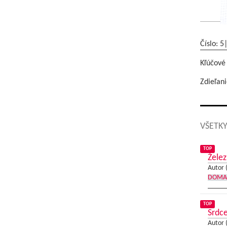
Číslo: 5
Kľúčové
Zdieľani
VŠETKY
TOP
Želez
Autor 
DOMA
TOP
Srdce
Autor 