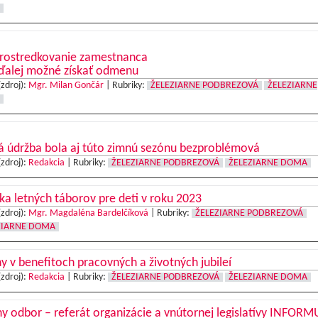
prostredkovanie zamestnanca
aďalej možné získať odmenu
(zdroj):
Mgr. Milan Gončár
|
Rubriky:
ŽELEZIARNE PODBREZOVÁ
ŽELEZIARNE
á údržba bola aj túto zimnú sezónu bezproblémová
(zdroj):
Redakcia
|
Rubriky:
ŽELEZIARNE PODBREZOVÁ
ŽELEZIARNE DOMA
a letných táborov pre deti v roku 2023
(zdroj):
Mgr. Magdaléna Bardelčíková
|
Rubriky:
ŽELEZIARNE PODBREZOVÁ
ZIARNE DOMA
 v benefitoch pracovných a životných jubileí
(zdroj):
Redakcia
|
Rubriky:
ŽELEZIARNE PODBREZOVÁ
ŽELEZIARNE DOMA
y odbor – referát organizácie a vnútornej legislatívy INFORM