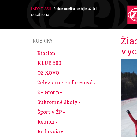
INFO FLASH:
Srdce oceliarne bije už tri
desaťročia
Žia
RUBRIKY
vyc
Biatlon
KLUB 500
OZ KOVO
Železiarne Podbrezová
ŽP Group
Súkromné školy
Šport v ŽP
Región
Redakcia