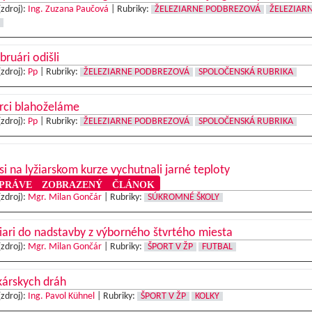
(zdroj):
Ing. Zuzana Paučová
|
Rubriky:
ŽELEZIARNE PODBREZOVÁ
ŽELEZIAR
bruári odišli
(zdroj):
Pp
|
Rubriky:
ŽELEZIARNE PODBREZOVÁ
SPOLOČENSKÁ RUBRIKA
rci blahoželáme
(zdroj):
Pp
|
Rubriky:
ŽELEZIARNE PODBREZOVÁ
SPOLOČENSKÁ RUBRIKA
 si na lyžiarskom kurze vychutnali jarné teploty
RÁVE ZOBRAZENÝ ČLÁNOK
(zdroj):
Mgr. Milan Gončár
|
Rubriky:
SÚKROMNÉ ŠKOLY
iari do nadstavby z výborného štvrtého miesta
(zdroj):
Mgr. Milan Gončár
|
Rubriky:
ŠPORT V ŽP
FUTBAL
kárskych dráh
(zdroj):
Ing. Pavol Kühnel
|
Rubriky:
ŠPORT V ŽP
KOLKY