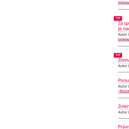
DOMA
TOP
Za s
je n
Autor 
DOMA
TOP
Zimn
Autor 
Ponuk
Autor 
ŽELE
Zmeny
Autor 
Právn