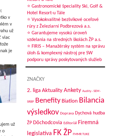
⭐ Gastronomické špeciality Ski, Golf &
:
Hotel Resort-u Tále
etko v
⭐ Vysokokvalitné bezšvíkové oceľové
blém v
rúry z Železiarní Podbrezová a.s.
vahu už
⭐ Garantujeme vysokú úroveň
ť viac
vzdelania na stredných školách ŽP a.s.
etože
⭐ FIRIS – Manažérsky systém na správu
Inak je
úloh & komplexný nástroj pre SW
podporu správy poskytovaných služieb
ZNAČKY
Aktuality
Ankety
2. liga
Audity - SEM -
Bilancia
Benefity
Biatlon
SRBP
výsledkov
Dychová hudba
Doprava
Firemná
Dôchodcovia
ŽP
Editoriál
ujem už
FK ŽP
e o
legislatíva
FMMR TUKE