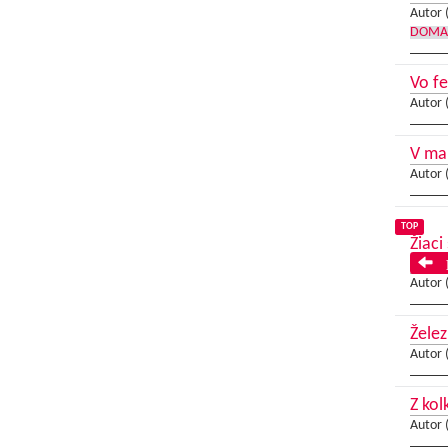
Autor 
DOMA
Vo fe
Autor 
V ma
Autor 
TOP
Žiaci
P
Autor 
Želez
Autor 
Z kol
Autor 