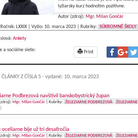
lyžiarsky kurz hodnotím pozitívne.
Autor (zdroj):
Mgr. Milan Gončár
|Ročník: LXXIX | Vyšlo:
10. marca 2023
|
Rubriky:
SÚKROMNÉ ŠKOLY
 slová:
Ankety
e a sociálne siete:
Print
 ČLÁNKY Z ČÍSLA 5
- vydané: 10. marca 2023
iarne Podbrezová navštívil banskobystrický župan
(zdroj):
Mgr. Milan Gončár
|
Rubriky:
ŽELEZIARNE PODBREZOVÁ
ŽELEZIARNE
 oceliarne bije už tri desaťročia
(zdroj):
Mgr. Milan Gončár
|
Rubriky:
ŽELEZIARNE PODBREZOVÁ
ŽELEZIARNE