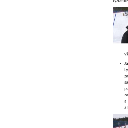
týždenn
vš
Ja
Ly
za
sa
p
za
a 
an