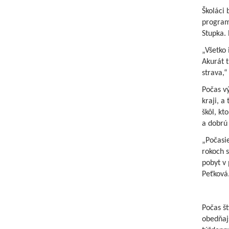
Školáci 
program 
Stupka. 
„Všetko 
Akurát t
strava,“
Počas vý
kraji, a
škôl, kt
a dobrú 
„Počasie
rokoch s
pobyt v 
Peťková
Počas št
obedňajš