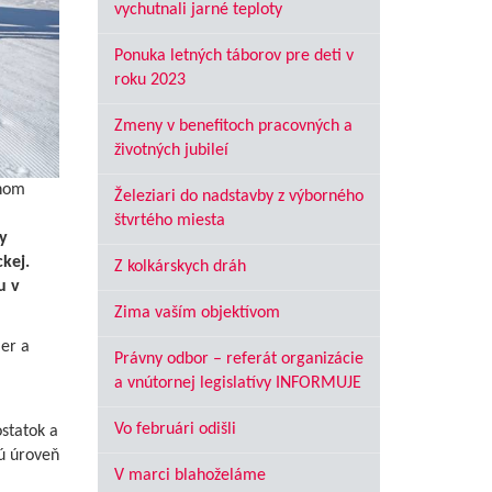
vychutnali jarné teploty
Ponuka letných táborov pre deti v
roku 2023
Zmeny v benefitoch pracovných a
životných jubileí
rnom
Železiari do nadstavby z výborného
štvrtého miesta
y
kej.
Z kolkárskych dráh
u v
Zima vaším objektívom
er a
Právny odbor – referát organizácie
a vnútornej legislatívy INFORMUJE
.
Vo februári odišli
statok a
kú úroveň
V marci blahoželáme