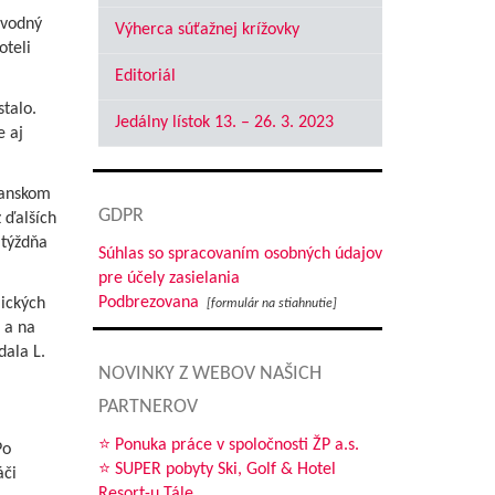
evodný
Výherca súťažnej krížovky
oteli
Editoriál
stalo.
Jedálny lístok 13. – 26. 3. 2023
e aj
ianskom
GDPR
z ďalších
 týždňa
Súhlas so spracovaním osobných údajov
pre účely zasielania
Podbrezovana
mických
[formulár na stiahnutie]
 a na
dala L.
NOVINKY Z WEBOV NAŠICH
PARTNEROV
⭐ Ponuka práce v spoločnosti ŽP a.s.
Po
⭐ SUPER pobyty Ski, Golf & Hotel
áči
Resort-u Tále