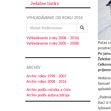
Jedálne lístky
VYHĽADÁVANIE OD ROKU 2016
Search
for:
Vyhľadávanie (roky 2008 – 2016)
Počas ce
Vyhľadávanie (roky 2000 – 2008)
prostred
Po janu
Železia
Celkovo
ARCHÍV
príjemn
Archív rokov 1998 - 2007
Vedúcou 
Archív rokov 2008 - 2016
Samuel C
spôsobi
Archív podľa ročníka a čísla
Archív podľa autora/zdroja
„Podmie
žiaci si
lyžovani