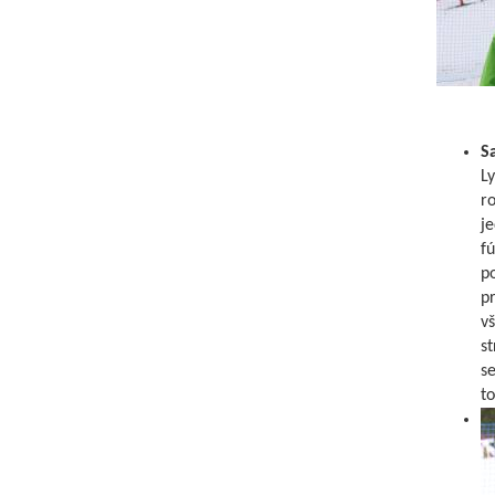
S
L
ro
je
fú
po
pr
vš
st
se
to