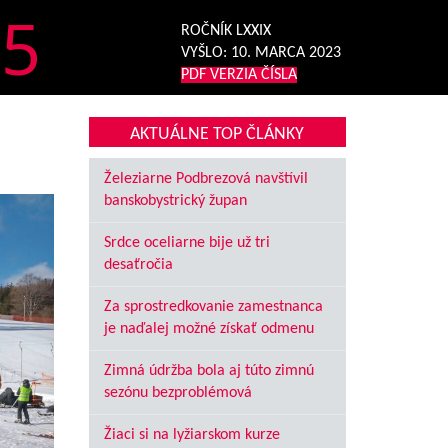
5
ROČNÍK LXXIX
VYŠLO:
10. MARCA 2023
PDF VERZIA ČÍSLA
AKTUÁLNE TOP ČLÁNKY
Železiarne Podbrezová navštívil
banskobystrický župan
Srdce oceliarne bije už tri
desaťročia
Za sprostredkovanie zamestnanca
je naďalej možné získať odmenu
Zimná údržba bola aj túto zimnú
sezónu bezproblémová
Žiaci si na lyžiarskom kurze