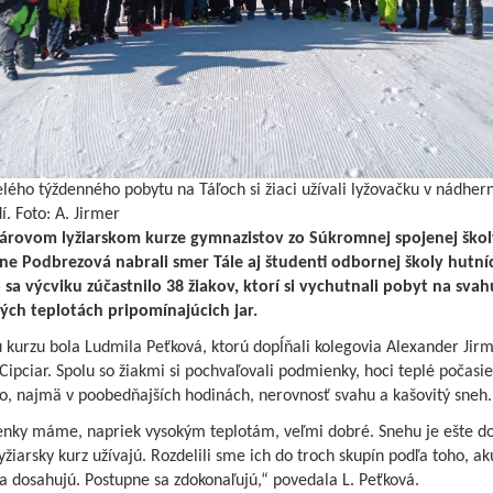
lého týždenného pobytu na Táľoch si žiaci užívali lyžovačku v nádhe
í. Foto: A. Jirmer
árovom lyžiarskom kurze gymnazistov zo Súkromnej spojenej škol
rne Podbrezová nabrali smer Tále aj študenti odbornej školy hutníc
 sa výcviku zúčastnilo 38 žiakov, ktorí si vychutnali pobyt na svah
ých teplotách pripomínajúcich jar.
kurzu bola Ludmila Peťková, ktorú dopĺňali kolegovia Alexander Jirm
ipciar. Spolu so žiakmi si pochvaľovali podmienky, hoci teplé počasie
lo, najmä v poobedňajších hodinách, nerovnosť svahu a kašovitý sneh
nky máme, napriek vysokým teplotám, veľmi dobré. Snehu je ešte do
 lyžiarsky kurz užívajú. Rozdelili sme ich do troch skupín podľa toho, a
a dosahujú. Postupne sa zdokonaľujú,“ povedala L. Peťková.