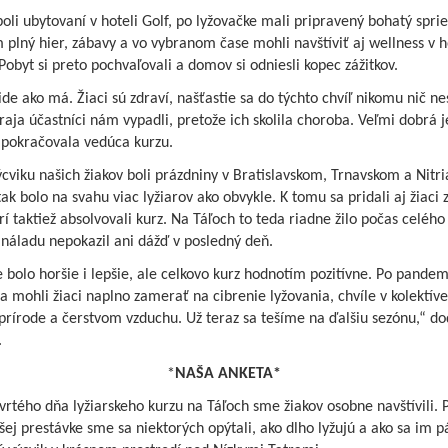
boli ubytovaní v hoteli Golf, po lyžovačke mali pripravený bohatý spri
plný hier, zábavy a vo vybranom čase mohli navštíviť aj wellness v h
Pobyt si preto pochvaľovali a domov si odniesli kopec zážitkov.
ide ako má. Žiaci sú zdraví, našťastie sa do týchto chvíľ nikomu nič ne
raja účastníci nám vypadli, pretože ich skolila choroba. Veľmi dobrá j
 pokračovala vedúca kurzu.
cviku našich žiakov boli prázdniny v Bratislavskom, Trnavskom a Nitr
 tak bolo na svahu viac lyžiarov ako obvykle. K tomu sa pridali aj žiaci 
orí taktiež absolvovali kurz. Na Táľoch to teda riadne žilo počas celého
náladu nepokazil ani dážď v posledný deň.
 bolo horšie i lepšie, ale celkovo kurz hodnotím pozitívne. Po pande
a mohli žiaci naplno zamerať na cibrenie lyžovania, chvíle v kolektíve
prírode a čerstvom vzduchu. Už teraz sa tešíme na ďalšiu sezónu,“ do
.
*
NAŠA ANKETA*
vrtého dňa lyžiarskeho kurzu na Táľoch sme žiakov osobne navštívili. 
ej prestávke sme sa niektorých opýtali, ako dlho lyžujú a ako sa im p