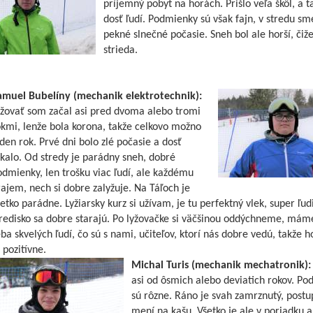
príjemný pobyt na horách. Prišlo veľa škôl, a ta
dosť ľudí. Podmienky sú však fajn, v stredu sm
pekné slnečné počasie. Sneh bol ale horší, čiže
strieda.
amuel Bubelíny (mechanik elektrotechnik):
yžovať som začal asi pred dvoma alebo tromi
kmi, lenže bola korona, takže celkovo možno
den rok. Prvé dni bolo zlé počasie a dosť
kalo. Od stredy je parádny sneh, dobré
dmienky, len trošku viac ľudí, ale každému
ajem, nech si dobre zalyžuje. Na Táľoch je
etko parádne. Lyžiarsky kurz si užívam, je tu perfektný vlek, super ľud
redisko sa dobre starajú. Po lyžovačke si väčšinou oddýchneme, mám
ba skvelých ľudí, čo sú s nami, učiteľov, ktorí nás dobre vedú, takže 
 pozitívne.
Michal Turis (mechanik mechatronik):
asi od ôsmich alebo deviatich rokov. P
sú rôzne. Ráno je svah zamrznutý, postu
mení na kašu. Všetko je ale v poriadku a