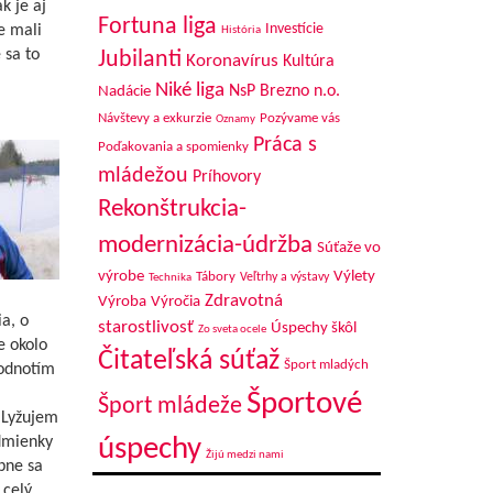
k je aj
Fortuna liga
Investície
e mali
História
 sa to
Jubilanti
Koronavírus
Kultúra
Niké liga
NsP Brezno n.o.
Nadácie
Návštevy a exkurzie
Pozývame vás
Oznamy
Práca s
Poďakovania a spomienky
mládežou
Príhovory
Rekonštrukcia-
modernizácia-údržba
Súťaže vo
výrobe
Výlety
Tábory
Veľtrhy a výstavy
Technika
Zdravotná
Výroba
Výročia
ia, o
starostlivosť
Úspechy škôl
Zo sveta ocele
e okolo
Čitateľská súťaž
Šport mladých
hodnotím
Športové
Šport mládeže
Lyžujem
úspechy
odmienky
Žijú medzi nami
pne sa
 celý