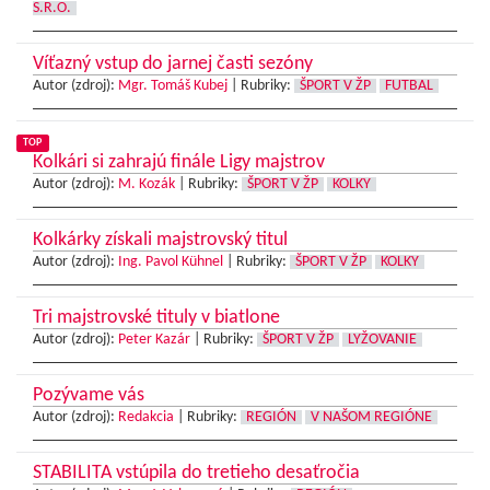
S.R.O.
Víťazný vstup do jarnej časti sezóny
Autor (zdroj):
Mgr. Tomáš Kubej
|
Rubriky:
ŠPORT V ŽP
FUTBAL
TOP
Kolkári si zahrajú finále Ligy majstrov
Autor (zdroj):
M. Kozák
|
Rubriky:
ŠPORT V ŽP
KOLKY
Kolkárky získali majstrovský titul
Autor (zdroj):
Ing. Pavol Kühnel
|
Rubriky:
ŠPORT V ŽP
KOLKY
Tri majstrovské tituly v biatlone
Autor (zdroj):
Peter Kazár
|
Rubriky:
ŠPORT V ŽP
LYŽOVANIE
Pozývame vás
Autor (zdroj):
Redakcia
|
Rubriky:
REGIÓN
V NAŠOM REGIÓNE
STABILITA vstúpila do tretieho desaťročia