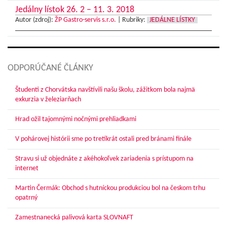
Jedálny lístok 26. 2 – 11. 3. 2018
Autor (zdroj):
ŽP Gastro-servis s.r.o.
|
Rubriky:
JEDÁLNE LÍSTKY
ODPORÚČANÉ ČLÁNKY
Študenti z Chorvátska navštívili našu školu, zážitkom bola najmä
exkurzia v železiarňach
Hrad ožil tajomnými nočnými prehliadkami
V pohárovej histórii sme po tretíkrát ostali pred bránami finále
Stravu si už objednáte z akéhokoľvek zariadenia s prístupom na
internet
Martin Čermák: Obchod s hutníckou produkciou bol na českom trhu
opatrný
Zamestnanecká palivová karta SLOVNAFT