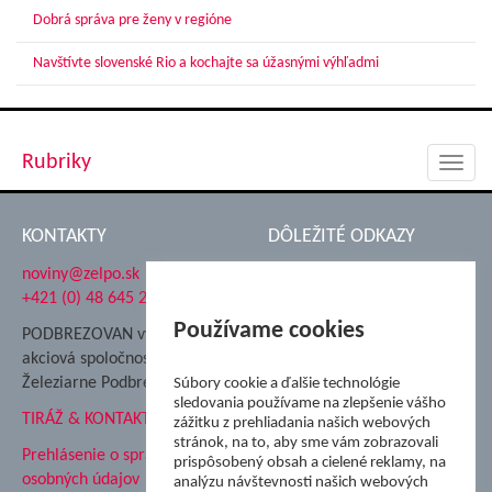
Dobrá správa pre ženy v regióne
Navštívte slovenské Rio a kochajte sa úžasnými výhľadmi
Rubriky
Toggl
navig
KONTAKTY
DÔLEŽITÉ ODKAZY
noviny@zelpo.sk
Hrad Ľupča
+421 (0) 48 645 2711
Súkromná spojená škola ŽP
Nadácia Železiarne
Používame cookies
PODBREZOVAN vydáva
Podbrezová
akciová spoločnosť
Hutnícke múzeum
Železiarne Podbrezová
Súbory cookie a ďalšie technológie
ŽP Informatika s.r.o.
sledovania používame na zlepšenie vášho
TIRÁŽ & KONTAKT
ŠK Železiarne Podbrezová
zážitku z prehliadania našich webových
stránok, na to, aby sme vám zobrazovali
Tále a.s.
Prehlásenie o spracovaní
prispôsobený obsah a cielené reklamy, na
osobných údajov
analýzu návštevnosti našich webových