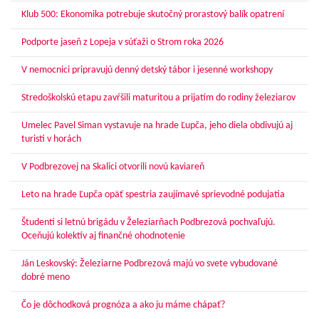
Klub 500: Ekonomika potrebuje skutočný prorastový balík opatrení
Podporte jaseň z Lopeja v súťaži o Strom roka 2026
V nemocnici pripravujú denný detský tábor i jesenné workshopy
Stredoškolskú etapu zavŕšili maturitou a prijatím do rodiny železiarov
Umelec Pavel Siman vystavuje na hrade Ľupča, jeho diela obdivujú aj
turisti v horách
V Podbrezovej na Skalici otvorili novú kaviareň
Leto na hrade Ľupča opäť spestria zaujímavé sprievodné podujatia
Študenti si letnú brigádu v Železiarňach Podbrezová pochvaľujú.
Oceňujú kolektív aj finančné ohodnotenie
Ján Leskovský: Železiarne Podbrezová majú vo svete vybudované
dobré meno
Čo je dôchodková prognóza a ako ju máme chápať?