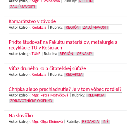
Autor (zdroj):
Mgr. J. Volnerová
|
Rubriky:
REGIÓN
ZAUJÍMAVOSTI
Kamarátstvo v závode
Autor (zdroj):
Redakcia
|
Rubriky:
REGIÓN
ZAUJÍMAVOSTI
Príďte študovať na Fakultu materiálov, metalurgie a
recyklácie TU v Košiciach
Autor (zdroj):
TUKE
|
Rubriky:
REGIÓN
OZNAMY
Víťaz druhého kola čitateľskej súťaže
Autor (zdroj):
Redakcia
|
Rubriky:
REDAKCIA
Chrípka alebo prechladnutie? Je v tom vôbec rozdiel?
Autor (zdroj):
Mgr. Petra Motyčková
|
Rubriky:
REDAKCIA
ZDRAVOTNÍCKE OKIENKO
Na slovíčko
Autor (zdroj):
Mgr. Oľga Kleinová
|
Rubriky:
REDAKCIA
INÉ