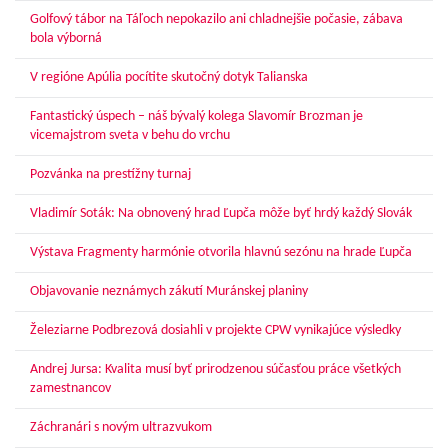
Golfový tábor na Táľoch nepokazilo ani chladnejšie počasie, zábava
bola výborná
V regióne Apúlia pocítite skutočný dotyk Talianska
Fantastický úspech – náš bývalý kolega Slavomír Brozman je
vicemajstrom sveta v behu do vrchu
Pozvánka na prestížny turnaj
Vladimír Soták: Na obnovený hrad Ľupča môže byť hrdý každý Slovák
Výstava Fragmenty harmónie otvorila hlavnú sezónu na hrade Ľupča
Objavovanie neznámych zákutí Muránskej planiny
Železiarne Podbrezová dosiahli v projekte CPW vynikajúce výsledky
Andrej Jursa: Kvalita musí byť prirodzenou súčasťou práce všetkých
zamestnancov
Záchranári s novým ultrazvukom