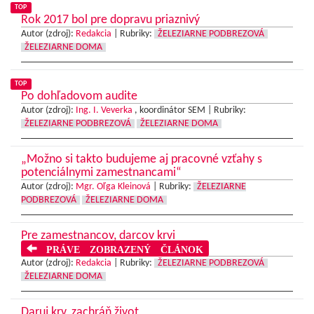
TOP
Rok 2017 bol pre dopravu priaznivý
Autor (zdroj):
Redakcia
|
Rubriky:
ŽELEZIARNE PODBREZOVÁ
ŽELEZIARNE DOMA
TOP
Po dohľadovom audite
Autor (zdroj):
Ing. I. Veverka
, koordinátor SEM |
Rubriky:
ŽELEZIARNE PODBREZOVÁ
ŽELEZIARNE DOMA
„Možno si takto budujeme aj pracovné vzťahy s
potenciálnymi zamestnancami“
Autor (zdroj):
Mgr. Oľga Kleinová
|
Rubriky:
ŽELEZIARNE
PODBREZOVÁ
ŽELEZIARNE DOMA
Pre zamestnancov, darcov krvi
PRÁVE ZOBRAZENÝ ČLÁNOK
Autor (zdroj):
Redakcia
|
Rubriky:
ŽELEZIARNE PODBREZOVÁ
ŽELEZIARNE DOMA
Daruj krv, zachráň život