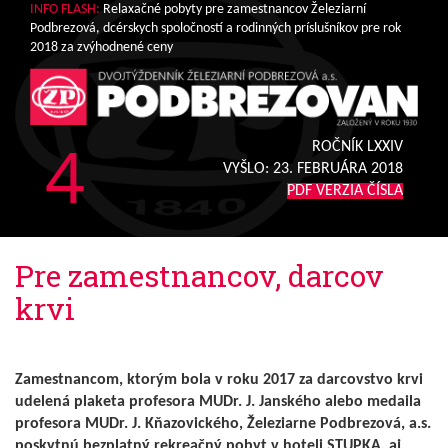
INFO FLASH:
Relaxačné pobyty pre zamestnancov Železiarní
Podbrezová, dcérskych spoločností a rodinných príslušníkov pre rok
2018 za zvýhodnené ceny
4
ROČNÍK LXXIV
VYŠLO:
23. FEBRUÁRA 2018
PDF VERZIA ČÍSLA
Pre zamestnancov, darcov
krvi
Zamestnancom, ktorým bola v roku 2017 za darcovstvo krvi
udelená plaketa profesora MUDr. J. Janského alebo medaila
profesora MUDr. J. Kňazovického, Železiarne Podbrezová, a.s.
poskytnú bezplatný rekreačný pobyt v hoteli STUPKA, aj