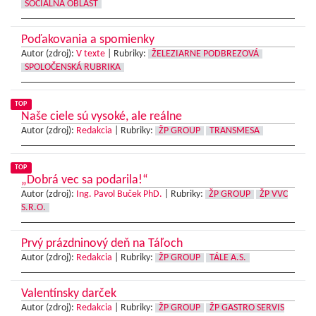
SOCIÁLNA OBLASŤ
Poďakovania a spomienky
Autor (zdroj):
V texte
|
Rubriky:
ŽELEZIARNE PODBREZOVÁ
SPOLOČENSKÁ RUBRIKA
TOP
Naše ciele sú vysoké, ale reálne
Autor (zdroj):
Redakcia
|
Rubriky:
ŽP GROUP
TRANSMESA
TOP
„Dobrá vec sa podarila!“
Autor (zdroj):
Ing. Pavol Buček PhD.
|
Rubriky:
ŽP GROUP
ŽP VVC
S.R.O.
Prvý prázdninový deň na Táľoch
Autor (zdroj):
Redakcia
|
Rubriky:
ŽP GROUP
TÁLE A.S.
Valentínsky darček
Autor (zdroj):
Redakcia
|
Rubriky:
ŽP GROUP
ŽP GASTRO SERVIS