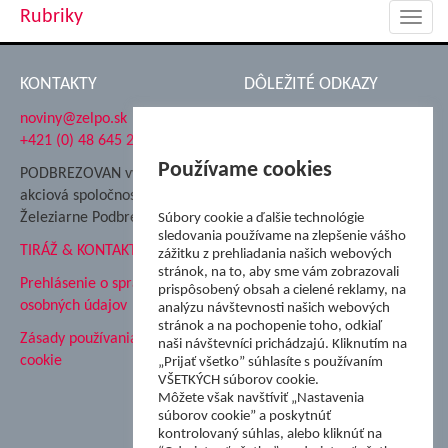
Rubriky
Toggl
navig
KONTAKTY
DÔLEŽITÉ ODKAZY
noviny@zelpo.sk
Hrad Ľupča
+421 (0) 48 645 2711
Súkromná spojená škola ŽP
Nadácia Železiarne
Používame cookies
PODBREZOVAN vydáva
Podbrezová
akciová spoločnosť
Hutnícke múzeum
Železiarne Podbrezová
Súbory cookie a ďalšie technológie
ŽP Informatika s.r.o.
sledovania používame na zlepšenie vášho
TIRÁŽ & KONTAKT
ŠK Železiarne Podbrezová
zážitku z prehliadania našich webových
stránok, na to, aby sme vám zobrazovali
Tále a.s.
Prehlásenie o spracovaní
prispôsobený obsah a cielené reklamy, na
osobných údajov
analýzu návštevnosti našich webových
stránok a na pochopenie toho, odkiaľ
Zásady používania súborov
naši návštevníci prichádzajú. Kliknutím na
cookie
„Prijať všetko” súhlasíte s používaním
VŠETKÝCH súborov cookie.
Môžete však navštíviť „Nastavenia
súborov cookie” a poskytnúť
kontrolovaný súhlas, alebo kliknúť na