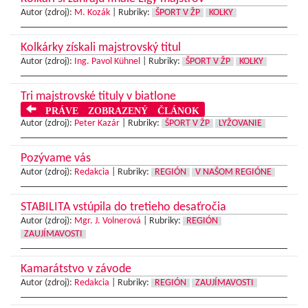
Autor (zdroj):
M. Kozák
|
Rubriky:
ŠPORT V ŽP
KOLKY
Kolkárky získali majstrovský titul
Autor (zdroj):
Ing. Pavol Kühnel
|
Rubriky:
ŠPORT V ŽP
KOLKY
Tri majstrovské tituly v biatlone
PRÁVE ZOBRAZENÝ ČLÁNOK
Autor (zdroj):
Peter Kazár
|
Rubriky:
ŠPORT V ŽP
LYŽOVANIE
Pozývame vás
Autor (zdroj):
Redakcia
|
Rubriky:
REGIÓN
V NAŠOM REGIÓNE
STABILITA vstúpila do tretieho desaťročia
Autor (zdroj):
Mgr. J. Volnerová
|
Rubriky:
REGIÓN
ZAUJÍMAVOSTI
Kamarátstvo v závode
Autor (zdroj):
Redakcia
|
Rubriky:
REGIÓN
ZAUJÍMAVOSTI