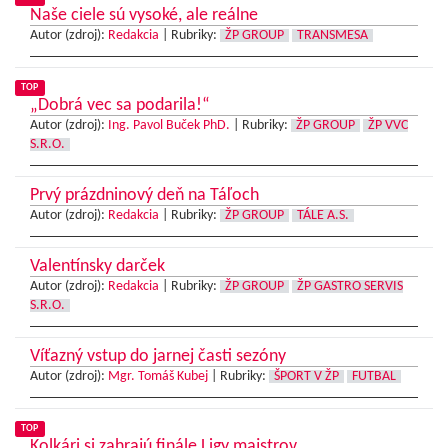
Naše ciele sú vysoké, ale reálne
Autor (zdroj):
Redakcia
|
Rubriky:
ŽP GROUP
TRANSMESA
TOP
„Dobrá vec sa podarila!“
Autor (zdroj):
Ing. Pavol Buček PhD.
|
Rubriky:
ŽP GROUP
ŽP VVC
S.R.O.
Prvý prázdninový deň na Táľoch
Autor (zdroj):
Redakcia
|
Rubriky:
ŽP GROUP
TÁLE A.S.
Valentínsky darček
Autor (zdroj):
Redakcia
|
Rubriky:
ŽP GROUP
ŽP GASTRO SERVIS
S.R.O.
Víťazný vstup do jarnej časti sezóny
Autor (zdroj):
Mgr. Tomáš Kubej
|
Rubriky:
ŠPORT V ŽP
FUTBAL
TOP
Kolkári si zahrajú finále Ligy majstrov