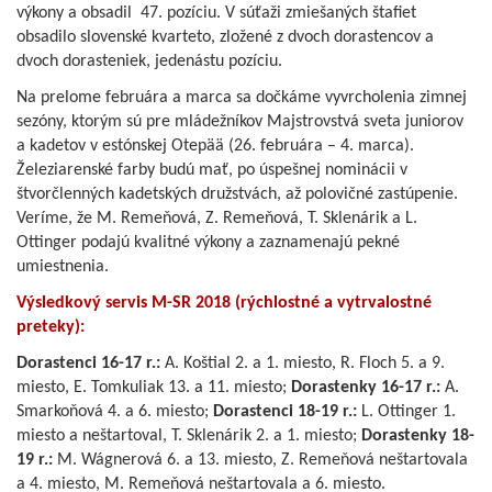
výkony a obsadil 47. pozíciu. V súťaži zmiešaných štafiet
obsadilo slovenské kvarteto, zložené z dvoch dorastencov a
dvoch dorasteniek, jedenástu pozíciu.
Na prelome februára a marca sa dočkáme vyvrcholenia zimnej
sezóny, ktorým sú pre mládežníkov Majstrovstvá sveta juniorov
a kadetov v estónskej Otepää (26. februára – 4. marca).
Železiarenské farby budú mať, po úspešnej nominácii v
štvorčlenných kadetských družstvách, až polovičné zastúpenie.
Veríme, že M. Remeňová, Z. Remeňová, T. Sklenárik a L.
Ottinger podajú kvalitné výkony a zaznamenajú pekné
umiestnenia.
Výsledkový servis M-SR 2018 (rýchlostné a vytrvalostné
preteky):
Dorastenci 16-17 r.:
A. Koštial 2. a 1. miesto, R. Floch 5. a 9.
miesto, E. Tomkuliak 13. a 11. miesto;
Dorastenky 16-17 r.:
A.
Smarkoňová 4. a 6. miesto;
Dorastenci 18-19 r.:
L. Ottinger 1.
miesto a neštartoval, T. Sklenárik 2. a 1. miesto;
Dorastenky 18-
19 r.:
M. Wágnerová 6. a 13. miesto, Z. Remeňová neštartovala
a 4. miesto, M. Remeňová neštartovala a 6. miesto.