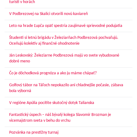
turisti v horách
V Podbrezovej na Skalici otvorili novú kaviareň
Leto na hrade Ľupča opäť spestria zaujímavé sprievodné podujatia
Študenti si letnú brigádu v Železiarňach Podbrezová pochvaľujú.
Oceňujú kolektív aj finančné ohodnotenie
Ján Leskovský: Železiarne Podbrezová majú vo svete vybudované
dobré meno
Čo je dôchodková prognóza a ako ju máme chápať?
Golfový tábor na Táľoch nepokazilo ani chladnejšie počasie, zábava
bola výborná
V regióne Apúlia pocítite skutočný dotyk Talianska
Fantastický úspech – náš bývalý kolega Slavomír Brozman je
vicemajstrom sveta v behu do vrchu
Pozvánka na prestížny turnaj