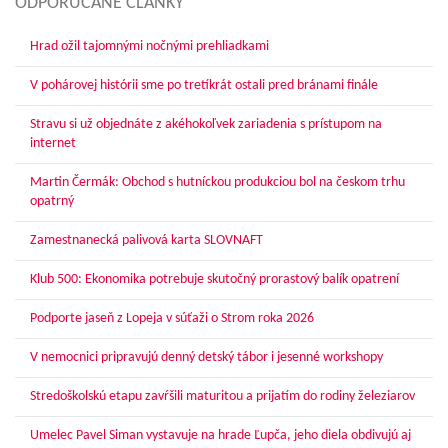
ODPORÚČANÉ ČLÁNKY
Hrad ožil tajomnými nočnými prehliadkami
V pohárovej histórii sme po tretíkrát ostali pred bránami finále
Stravu si už objednáte z akéhokoľvek zariadenia s prístupom na
internet
Martin Čermák: Obchod s hutníckou produkciou bol na českom trhu
opatrný
Zamestnanecká palivová karta SLOVNAFT
Klub 500: Ekonomika potrebuje skutočný prorastový balík opatrení
Podporte jaseň z Lopeja v súťaži o Strom roka 2026
V nemocnici pripravujú denný detský tábor i jesenné workshopy
Stredoškolskú etapu zavŕšili maturitou a prijatím do rodiny železiarov
Umelec Pavel Siman vystavuje na hrade Ľupča, jeho diela obdivujú aj