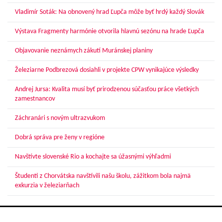
Vladimír Soták: Na obnovený hrad Ľupča môže byť hrdý každý Slovák
Výstava Fragmenty harmónie otvorila hlavnú sezónu na hrade Ľupča
Objavovanie neznámych zákutí Muránskej planiny
Železiarne Podbrezová dosiahli v projekte CPW vynikajúce výsledky
Andrej Jursa: Kvalita musí byť prirodzenou súčasťou práce všetkých
zamestnancov
Záchranári s novým ultrazvukom
Dobrá správa pre ženy v regióne
Navštívte slovenské Rio a kochajte sa úžasnými výhľadmi
Študenti z Chorvátska navštívili našu školu, zážitkom bola najmä
exkurzia v železiarňach