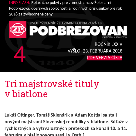
INFO FLASH:
Relaxačné pobyty pre zamestnancov Železiarní
Podbrezová, dcérskych spoločností a rodinných príslušníkov pre rok
2018 za zvýhodnené ceny
4
ROČNÍK LXXIV
VYŠLO:
23. FEBRUÁRA 2018
PDF VERZIA ČÍSLA
Tri majstrovské tituly
v biatlone
Lukáš Ottinger, Tomáš Sklenárik a Adam Koštial sa stali
novými majstrami Slovenskej republiky v biatlone. Súťaže v
rýchlostných a vytrvalostných pretekoch sa konali 10. a 11.
februára v biatlonovom areáli v Osrblí.