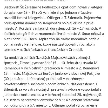
Biatlonisti ŠK Železiarne Podbrezová opäť dominovali v kategórii
dorastencov 18 – 19 ročných, kde si po jednom víťazstve
rozdelili tímoví kolegovia L. Ottinger a T. Sklenárik. Príjemným
prekvapením domáceho šampionátu bolo aj druhé a prvé
miesto A. Koštiala v mladších dorastencoch 16 – 17 ročných. V
ďalších kategóriách zaznamenala štvrté miesto A. Smarkoňová a
piatu pozíciu R. Floch. Ašpirantky na ďalšie medailové pozície
boli aj sestry Remeňové, ktoré nás zastupovali v rovnakom
termíne v našich farbách vo francúzskom Grenobli.
Na medzinárodných školských Majstrovstvách v zimných
športoch „Zimnej gymnaziáde“ (5. – 10. februára) získala M.
Remeňová v rýchlostných pretekoch 4. miesto a Z. Remeňová
13. miesto. Majstrovstvá Európy juniorov v slovinskej Pokljuke
(30. januára – 4. februára) prebiehali v extrémnych
poveternostných snehových podmienkach. Náš dorastenec T.
Sklenárik sa vo vytrvalostných pretekoch výborne vysporiadal s
juniorskou konkurenciou a v bežeckej stope bol 25. najrýchlejší,
ale sedem nepresných výstrelov ho v 114 člennom štartovom
poli odsunulo na 57. miesto. L. Ottinger podal vyrovnanejšie