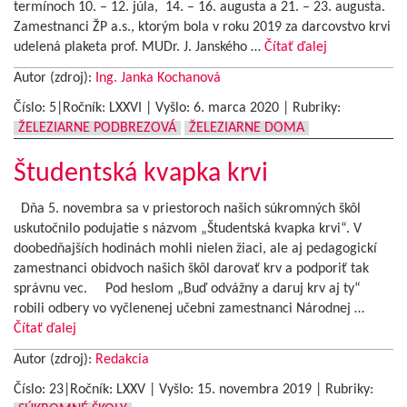
termínoch 10. – 12. júla, 14. – 16. augusta a 21. – 23. augusta.
Zamestnanci ŽP a.s., ktorým bola v roku 2019 za darcovstvo krvi
udelená plaketa prof. MUDr. J. Janského …
Čítať ďalej
Autor (zdroj):
Ing. Janka Kochanová
Číslo: 5|Ročník: LXXVI | Vyšlo:
6. marca 2020
|
Rubriky:
ŽELEZIARNE PODBREZOVÁ
ŽELEZIARNE DOMA
Študentská kvapka krvi
Dňa 5. novembra sa v priestoroch našich súkromných škôl
uskutočnilo podujatie s názvom „Študentská kvapka krvi“. V
doobedňajších hodinách mohli nielen žiaci, ale aj pedagogickí
zamestnanci obidvoch našich škôl darovať krv a podporiť tak
správnu vec. Pod heslom „Buď odvážny a daruj krv aj ty“
robili odbery vo vyčlenenej učebni zamestnanci Národnej …
Čítať ďalej
Autor (zdroj):
Redakcia
Číslo: 23|Ročník: LXXV | Vyšlo:
15. novembra 2019
|
Rubriky: