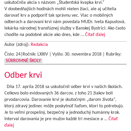
uskutočnila akcia s názvom „Študentská kvapka krvi.“
V doobedňajších hodinách mohli nielen žiaci, ale aj učitelia
darovať krv a podporiť tak správnu vec. Viac o mobilných
odberoch a darovaní krvi nám povedala MUDr. Iveta Kapustová,
lekárka národnej transfúznej služby v Banskej Bystrici: Ako často
chodíte na podobné akcie ako dnes, kde …
Čítať ďalej
Autor (zdroj):
Redakcia
Číslo: 24|Ročník: LXXIV | Vyšlo:
30. novembra 2018
|
Rubriky:
SÚKROMNÉ ŠKOLY
Odber krvi
Dňa 17. apríla 2018 sa uskutočnil odber krvi v našich školách.
Celkovo bolo evidovaných 36 darcov, z toho 21 žiakov boli
prvodarcovia. Darovanie krvi je skutočným „darom života“,
ktorý zdravý jedinec môže poskytnúť ľuďom, ktorí to potrebujú.
Je to veľmi prospešný, bezpečný a jednoduchý humánny krok.
Interval darovania je pre mužov každé tri mesiace a …
Čítať
ďalej