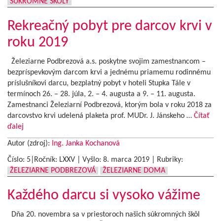
SÚKROMNÉ ŠKOLY
Rekreačný pobyt pre darcov krvi v
roku 2019
Železiarne Podbrezová a.s. poskytne svojim zamestnancom –
bezpríspevkovým darcom krvi a jednému priamemu rodinnému
príslušníkovi darcu, bezplatný pobyt v hoteli Stupka Tále v
termínoch 26. – 28. júla, 2. – 4. augusta a 9. – 11. augusta.
Zamestnanci Železiarní Podbrezová, ktorým bola v roku 2018 za
darcovstvo krvi udelená plaketa prof. MUDr. J. Jánskeho …
Čítať
ďalej
Autor (zdroj):
Ing. Janka Kochanová
Číslo: 5|Ročník: LXXV | Vyšlo:
8. marca 2019
|
Rubriky:
ŽELEZIARNE PODBREZOVÁ
ŽELEZIARNE DOMA
Každého darcu si vysoko vážime
Dňa 20. novembra sa v priestoroch našich súkromných škôl