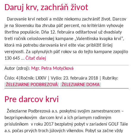
Daruj krv, zachráň život
Darovanie krvi nebolí a môže niekomu zachrániť život. Darcov
je na Slovensku iba zhruba päť percent, no kritériám vyhovuje
štvrtina populácie. Dňa 12. februára odštartoval už dvadsiaty
tretí ročník celoslovenskej kampane „Valentínska kvapka krvi“,
ktorá má potrebu darovania krvi ešte viac priblížiť širšej
verejnosti. Za uplynulých päť rokov sa do tejto kampane zapojilo
130 645 …
Čítať ďalej
Autor (zdroj):
Mgr. Petra Motyčková
Číslo: 4|Ročník: LXXIV | Vyšlo:
23. februára 2018
|
Rubriky:
ŽELEZIARNE PODBREZOVÁ
ŽELEZIARNE DOMA
Pre darcov krvi
Železiarne Podbrezová a.s. poskytnú svojim zamestnancom –
bezpríspevkovým darcom krvi a ich priamym rodinným
príslušníkom v roku 2017 bezplatný pobyt v zariadení GOLF Tále
a.s. počas prvých troch júlových víkendov. Pobyt sa začne vždy