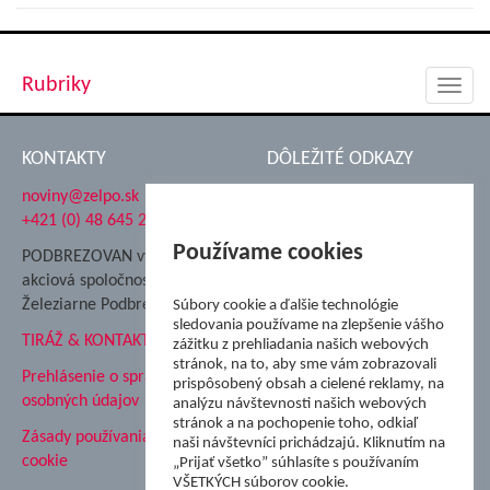
Rubriky
Toggl
navig
KONTAKTY
DÔLEŽITÉ ODKAZY
noviny@zelpo.sk
Hrad Ľupča
+421 (0) 48 645 2711
Súkromná spojená škola ŽP
Nadácia Železiarne
Používame cookies
PODBREZOVAN vydáva
Podbrezová
akciová spoločnosť
Hutnícke múzeum
Železiarne Podbrezová
Súbory cookie a ďalšie technológie
ŽP Informatika s.r.o.
sledovania používame na zlepšenie vášho
TIRÁŽ & KONTAKT
ŠK Železiarne Podbrezová
zážitku z prehliadania našich webových
stránok, na to, aby sme vám zobrazovali
Tále a.s.
Prehlásenie o spracovaní
prispôsobený obsah a cielené reklamy, na
osobných údajov
analýzu návštevnosti našich webových
stránok a na pochopenie toho, odkiaľ
Zásady používania súborov
naši návštevníci prichádzajú. Kliknutím na
cookie
„Prijať všetko” súhlasíte s používaním
VŠETKÝCH súborov cookie.