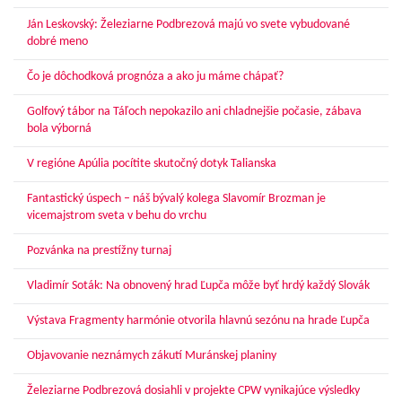
Ján Leskovský: Železiarne Podbrezová majú vo svete vybudované
dobré meno
Čo je dôchodková prognóza a ako ju máme chápať?
Golfový tábor na Táľoch nepokazilo ani chladnejšie počasie, zábava
bola výborná
V regióne Apúlia pocítite skutočný dotyk Talianska
Fantastický úspech – náš bývalý kolega Slavomír Brozman je
vicemajstrom sveta v behu do vrchu
Pozvánka na prestížny turnaj
Vladimír Soták: Na obnovený hrad Ľupča môže byť hrdý každý Slovák
Výstava Fragmenty harmónie otvorila hlavnú sezónu na hrade Ľupča
Objavovanie neznámych zákutí Muránskej planiny
Železiarne Podbrezová dosiahli v projekte CPW vynikajúce výsledky