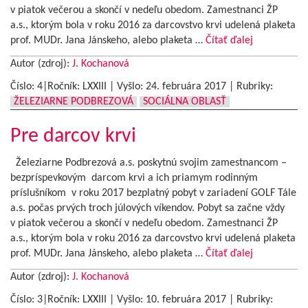
v piatok večerou a skončí v nedeľu obedom. Zamestnanci ŽP
a.s., ktorým bola v roku 2016 za darcovstvo krvi udelená plaketa
prof. MUDr. Jana Jánskeho, alebo plaketa …
Čítať ďalej
Autor (zdroj):
J. Kochanová
Číslo: 4|Ročník: LXXIII | Vyšlo:
24. februára 2017
|
Rubriky:
ŽELEZIARNE PODBREZOVÁ
SOCIÁLNA OBLASŤ
Pre darcov krvi
Železiarne Podbrezová a.s. poskytnú svojim zamestnancom –
bezpríspevkovým darcom krvi a ich priamym rodinným
príslušníkom v roku 2017 bezplatný pobyt v zariadení GOLF Tále
a.s. počas prvých troch júlových víkendov. Pobyt sa začne vždy
v piatok večerou a skončí v nedeľu obedom. Zamestnanci ŽP
a.s., ktorým bola v roku 2016 za darcovstvo krvi udelená plaketa
prof. MUDr. Jana Jánskeho, alebo plaketa …
Čítať ďalej
Autor (zdroj):
J. Kochanová
Číslo: 3|Ročník: LXXIII | Vyšlo:
10. februára 2017
|
Rubriky: