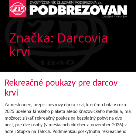
Značka:
Darcovia
krvi
Rekreačné poukazy pre darcov
krvi
Zamestnanec, bezpríspevkový darca krvi, ktorému bola v roku
2025 udelená Jánskeho plaketa alebo Kňazovického medaila, má
možnosť získať rekreačný poukaz na bezplatný pobyt na dve
noci, pre dve osoby (v mesiacoch október a november 2026) v
hoteli Stupka na Táľoch. Podmienkou poskytnutia rekreačného