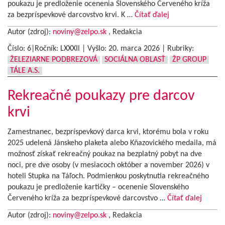
poukazu je predloženie ocenenia Slovenského Červeného kríža
za bezpríspevkové darcovstvo krvi. K …
Čítať ďalej
Autor (zdroj):
noviny@zelpo.sk
, Redakcia
Číslo: 6|Ročník: LXXXIl | Vyšlo:
20. marca 2026
|
Rubriky:
ŽELEZIARNE PODBREZOVÁ
SOCIÁLNA OBLASŤ
ŽP GROUP
TÁLE A.S.
Rekreačné poukazy pre darcov
krvi
Zamestnanec, bezpríspevkový darca krvi, ktorému bola v roku
2025 udelená Jánskeho plaketa alebo Kňazovického medaila, má
možnosť získať rekreačný poukaz na bezplatný pobyt na dve
noci, pre dve osoby (v mesiacoch október a november 2026) v
hoteli Stupka na Táľoch. Podmienkou poskytnutia rekreačného
poukazu je predloženie kartičky – ocenenie Slovenského
Červeného kríža za bezpríspevkové darcovstvo …
Čítať ďalej
Autor (zdroj):
noviny@zelpo.sk
, Redakcia