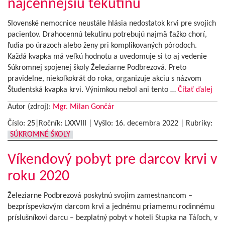
najcennejšiu tekutinu
Slovenské nemocnice neustále hlásia nedostatok krvi pre svojich
pacientov. Drahocennú tekutinu potrebujú najmä ťažko chorí,
ľudia po úrazoch alebo ženy pri komplikovaných pôrodoch.
Každá kvapka má veľkú hodnotu a uvedomuje si to aj vedenie
Súkromnej spojenej školy Železiarne Podbrezová. Preto
pravidelne, niekoľkokrát do roka, organizuje akciu s názvom
Študentská kvapka krvi. Výnimkou nebol ani tento …
Čítať ďalej
Autor (zdroj):
Mgr. Milan Gončár
Číslo: 25|Ročník: LXXVIII | Vyšlo:
16. decembra 2022
|
Rubriky:
SÚKROMNÉ ŠKOLY
Víkendový pobyt pre darcov krvi v
roku 2020
Železiarne Podbrezová poskytnú svojim zamestnancom –
bezpríspevkovým darcom krvi a jednému priamemu rodinnému
príslušníkovi darcu – bezplatný pobyt v hoteli Stupka na Táľoch, v