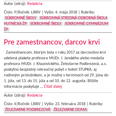
Autor (zdroj):
Redakcia
Číslo: 9|Ročník: LXXIV | Vyšlo:
4. mája 2018
|
Rubriky:
SÚKROMNÉ ŠKOLY
SÚKROMNÁ STREDNÁ ODBORNÁ ŠKOLA
HUTNÍCKA ŽP
SÚKROMNÉ ŠKOLY
SÚKROMNÉ GYMNÁZIUM
ŽP
Pre zamestnancov, darcov krvi
Zamestnancom, ktorým bola v roku 2017 za darcovstvo krvi
udelená plaketa profesora MUDr. J. Janského alebo medaila
profesora MUDr. J. Kňazovického, Železiarne Podbrezová, a.s.
poskytnú bezplatný rekreačný pobyt v hoteli STUPKA, aj
rodinným príslušníkom, a je možný v termínoch od 29. júna do
1. júla, od 13. do 15. júla a od 10. do 12. augusta. Bližšie
informácie poskytuje …
Čítať ďalej
Autor (zdroj):
Redakcia
Číslo: 4|Ročník: LXXIV | Vyšlo:
23. februára 2018
|
Rubriky:
ŽELEZIARNE PODBREZOVÁ
ŽELEZIARNE DOMA