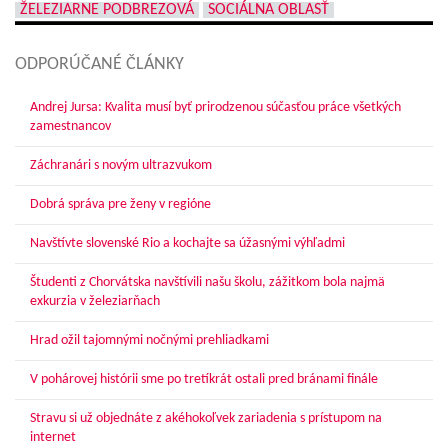
ŽELEZIARNE PODBREZOVÁ
SOCIÁLNA OBLASŤ
ODPORÚČANÉ ČLÁNKY
Andrej Jursa: Kvalita musí byť prirodzenou súčasťou práce všetkých
zamestnancov
Záchranári s novým ultrazvukom
Dobrá správa pre ženy v regióne
Navštívte slovenské Rio a kochajte sa úžasnými výhľadmi
Študenti z Chorvátska navštívili našu školu, zážitkom bola najmä
exkurzia v železiarňach
Hrad ožil tajomnými nočnými prehliadkami
V pohárovej histórii sme po tretíkrát ostali pred bránami finále
Stravu si už objednáte z akéhokoľvek zariadenia s prístupom na
internet