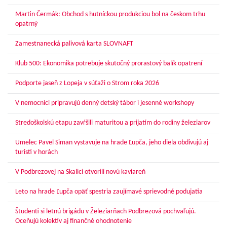
Martin Čermák: Obchod s hutníckou produkciou bol na českom trhu
opatrný
Zamestnanecká palivová karta SLOVNAFT
Klub 500: Ekonomika potrebuje skutočný prorastový balík opatrení
Podporte jaseň z Lopeja v súťaži o Strom roka 2026
V nemocnici pripravujú denný detský tábor i jesenné workshopy
Stredoškolskú etapu zavŕšili maturitou a prijatím do rodiny železiarov
Umelec Pavel Siman vystavuje na hrade Ľupča, jeho diela obdivujú aj
turisti v horách
V Podbrezovej na Skalici otvorili novú kaviareň
Leto na hrade Ľupča opäť spestria zaujímavé sprievodné podujatia
Študenti si letnú brigádu v Železiarňach Podbrezová pochvaľujú.
Oceňujú kolektív aj finančné ohodnotenie