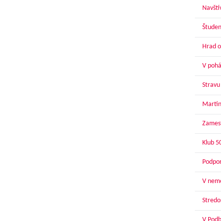
Navští
Študen
Hrad o
V pohár
Stravu
Martin
Zamest
Klub 5
Podpor
V nemo
Stredoš
V Podbr