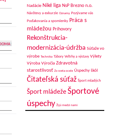
Niké liga
NsP Brezno n.o.
Nadácie
Návštevy a exkurzie
Pozývame vás
Oznamy
Práca s
Poďakovania a spomienky
mládežou
Príhovory
Rekonštrukcia-
 DOMA
modernizácia-údržba
Súťaže vo
výrobe
Výlety
Tábory
Veľtrhy a výstavy
Technika
Zdravotná
Výroba
Výročia
starostlivosť
Úspechy škôl
Zo sveta ocele
Čitateľská súťaž
Šport mladých
Športové
Šport mládeže
úspechy
Žijú medzi nami