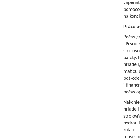
vápenatú
pomocou
na konci
Práce p
Počas ge
„Prvou 
strojov
palety. 
hriadeli
maticu u
poškoden
i finanč
počas op
Nakonie
hriadeli
strojov
hydraul
koľajníc
musí spo