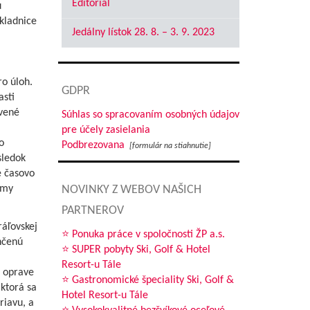
Editoriál
u
kladnice
Jedálny lístok 28. 8. – 3. 9. 2023
ro úloh.
GDPR
asti
avené
Súhlas so spracovaním osobných údajov
pre účely zasielania
o
Podbrezovana
[formulár na stiahnutie]
sledok
e časovo
émy
NOVINKY Z WEBOV NAŠICH
PARTNEROV
áľovskej
⭐ Ponuka práce v spoločnosti ŽP a.s.
hčenú
⭐ SUPER pobyty Ski, Golf & Hotel
Resort-u Tále
i oprave
⭐ Gastronomické špeciality Ski, Golf &
 ktorá sa
Hotel Resort-u Tále
riavu, a