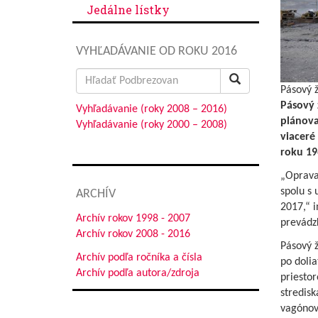
Jedálne lístky
VYHĽADÁVANIE OD ROKU 2016
Search
Pásový ž
for:
Pásový 
Vyhľadávanie (roky 2008 – 2016)
plánova
Vyhľadávanie (roky 2000 – 2008)
viaceré
roku 19
„Oprava 
spolu s 
ARCHÍV
2017,“ i
Archív rokov 1998 - 2007
prevádzk
Archív rokov 2008 - 2016
Pásový ž
Archív podľa ročníka a čísla
po dolia
Archív podľa autora/zdroja
priesto
stredisk
vagónov