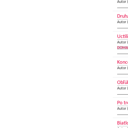
Autor 
Druhá
Autor 
Uctil
Autor 
DOMA
Konce
Autor 
Obľú
Autor 
Po tr
Autor 
Biatl