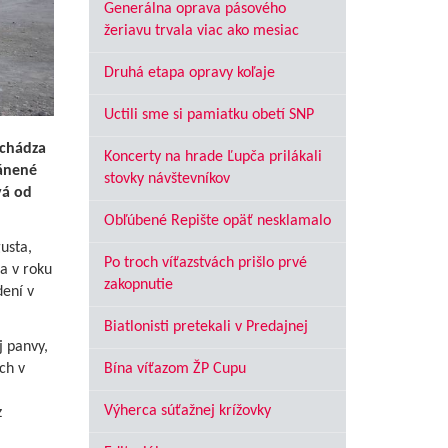
Generálna oprava pásového
žeriavu trvala viac ako mesiac
Druhá etapa opravy koľaje
Uctili sme si pamiatku obetí SNP
echádza
Koncerty na hrade Ľupča prilákali
ránené
stovky návštevníkov
vá od
Obľúbené Repište opäť nesklamalo
usta,
Po troch víťazstvách prišlo prvé
a v roku
zakopnutie
dení v
Biatlonisti pretekali v Predajnej
j panvy,
ch v
Bína víťazom ŽP Cupu
Výherca súťažnej krížovky
z