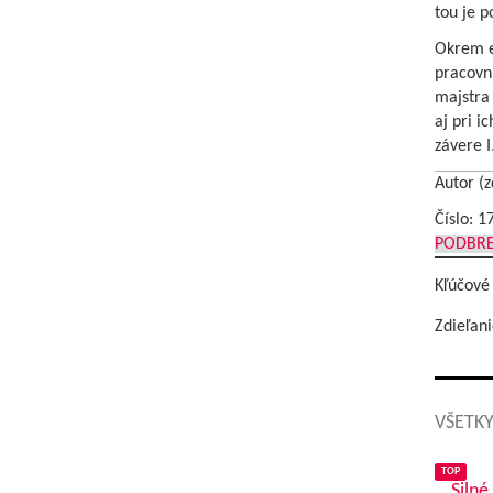
tou je p
Okrem ex
pracovn
majstra
aj pri i
závere I
Autor (z
Číslo: 1
PODBR
Kľúčové
Zdieľani
VŠETKY
TOP
Silné