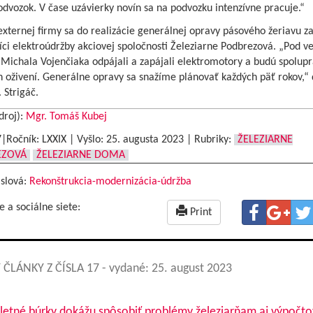
odvozok. V čase uzávierky novín sa na podvozku intenzívne pracuje.“
ternej firmy sa do realizácie generálnej opravy pásového žeriavu zap
íci elektroúdržby akciovej spoločnosti Železiarne Podbrezová. „Pod 
 Michala Vojenčiaka odpájali a zapájali elektromotory a budú spolup
ch oživení. Generálne opravy sa snažíme plánovať každých päť rokov,“ 
. Strigáč.
droj):
Mgr. Tomáš Kubej
7|Ročník: LXXIX | Vyšlo:
25. augusta 2023
|
Rubriky:
ŽELEZIARNE
EZOVÁ
ŽELEZIARNE DOMA
 slová:
Rekonštrukcia-modernizácia-údržba
e a sociálne siete:
Print
 ČLÁNKY Z ČÍSLA 17
- vydané: 25. august 2023
 letné búrky dokážu spôsobiť problémy železiarňam aj výpočto