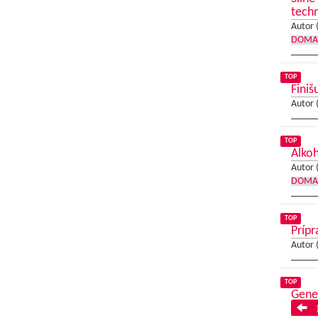
techn
Autor 
DOMA
TOP
Finiš
Autor 
TOP
Alkoh
Autor 
DOMA
TOP
Prípr
Autor 
TOP
Gener
P