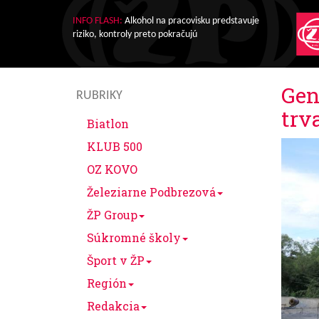
INFO FLASH:
Alkohol na pracovisku predstavuje
riziko, kontroly preto pokračujú
Gen
RUBRIKY
trv
Biatlon
KLUB 500
OZ KOVO
Železiarne Podbrezová
ŽP Group
Súkromné školy
Šport v ŽP
Región
Redakcia