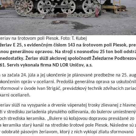
eriav na šrotovom poli Piesok. Foto: T. Kubej
žeriav E 25, s evidenčným číslom 143 na šrotovom poli Piesok, pr
nou generálnou opravou. Na stroji s nosnosťou 25 ton boli odst
 nedostatky. Žeriav slúži akciovej spoločnosti Železiarne Podbrezo
61. Servis vykonala firma ND LOR Uničov, a.s.
sa začala 24. júla a jej ukončenie je plánované predbežne na 25. aug
ukončením opráv v oceliarni. Predošlá generálna oprava sa uskutočnil
nformoval v úvode Ivan Strigáč, prevádzkový technik zdvíhacích zaria
arni oceliareň.
eriav slúži na vysypanie a drvenie vápenatej trosky zlievanej z hlavne
tí v stredisku zariadenia plynulého odlievania, do bulerov umiestnený
roch strediska keramika. „Bulere sú koľajovou dopravou prevážané zo
a keramika starý kanál na stredisko šrotové pole Piesok. Následne sú 
 odobraté pásovým žeriavom, ktorý z nich vyklopí zliatu sformovanú