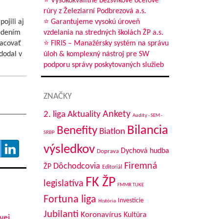
⭐ Vysokokvalitné bezšvíkové oceľové
rúry z Železiarní Podbrezová a.s.
ojili aj
⭐ Garantujeme vysokú úroveň
vedením
vzdelania na stredných školách ŽP a.s.
racovať
⭐ FIRIS – Manažérsky systém na správu
dodal v
úloh & komplexný nástroj pre SW
podporu správy poskytovaných služieb
ZNAČKY
Aktuality
Ankety
2. liga
Audity - SEM -
Bilancia
Benefity
Biatlon
SRBP
výsledkov
Dychová hudba
Doprava
Firemná
Dôchodcovia
ŽP
Editoriál
FK ŽP
legislatíva
FMMR TUKE
Fortuna liga
Investície
História
Jubilanti
Koronavírus
Kultúra
vej