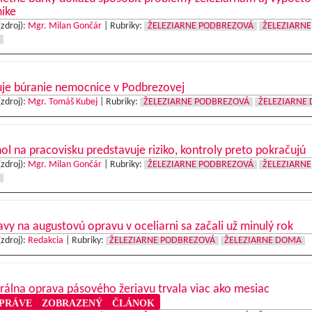
ike
(zdroj):
Mgr. Milan Gončár
|
Rubriky:
ŽELEZIARNE PODBREZOVÁ
ŽELEZIARNE
uje búranie nemocnice v Podbrezovej
(zdroj):
Mgr. Tomáš Kubej
|
Rubriky:
ŽELEZIARNE PODBREZOVÁ
ŽELEZIARNE
ol na pracovisku predstavuje riziko, kontroly preto pokračujú
(zdroj):
Mgr. Milan Gončár
|
Rubriky:
ŽELEZIARNE PODBREZOVÁ
ŽELEZIARNE
avy na augustovú opravu v oceliarni sa začali už minulý rok
(zdroj):
Redakcia
|
Rubriky:
ŽELEZIARNE PODBREZOVÁ
ŽELEZIARNE DOMA
álna oprava pásového žeriavu trvala viac ako mesiac
RÁVE ZOBRAZENÝ ČLÁNOK