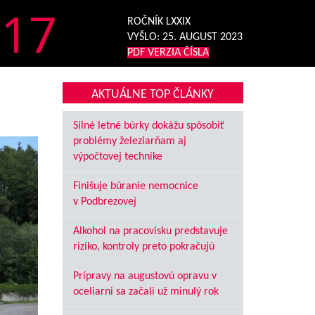
17
ROČNÍK LXXIX
VYŠLO:
25. AUGUST 2023
PDF VERZIA ČÍSLA
AKTUÁLNE TOP ČLÁNKY
Silné letné búrky dokážu spôsobiť
problémy železiarňam aj
výpočtovej technike
Finišuje búranie nemocnice
v Podbrezovej
Alkohol na pracovisku predstavuje
riziko, kontroly preto pokračujú
Prípravy na augustovú opravu v
oceliarni sa začali už minulý rok