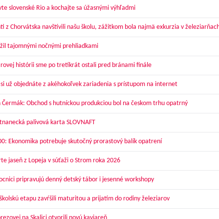
vte slovenské Rio a kochajte sa úžasnými výhľadmi
ti z Chorvátska navštívili našu školu, zážitkom bola najmä exkurzia v železiarňac
žil tajomnými nočnými prehliadkami
ovej histórii sme po tretíkrát ostali pred bránami finále
 si už objednáte z akéhokoľvek zariadenia s prístupom na internet
 Čermák: Obchod s hutníckou produkciou bol na českom trhu opatrný
nanecká palivová karta SLOVNAFT
00: Ekonomika potrebuje skutočný prorastový balík opatrení
te jaseň z Lopeja v súťaži o Strom roka 2026
cnici pripravujú denný detský tábor i jesenné workshopy
kolskú etapu zavŕšili maturitou a prijatím do rodiny železiarov
ezovej na Skalici otvorili novú kaviareň