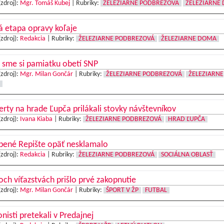
(zdroj):
Mgr. Tomáš Kubej
|
Rubriky:
ŽELEZIARNE PODBREZOVÁ
ŽELEZIARNE
 etapa opravy koľaje
(zdroj):
Redakcia
|
Rubriky:
ŽELEZIARNE PODBREZOVÁ
ŽELEZIARNE DOMA
i sme si pamiatku obetí SNP
(zdroj):
Mgr. Milan Gončár
|
Rubriky:
ŽELEZIARNE PODBREZOVÁ
ŽELEZIARNE
rty na hrade Ľupča prilákali stovky návštevníkov
(zdroj):
Ivana Kiaba
|
Rubriky:
ŽELEZIARNE PODBREZOVÁ
HRAD ĽUPČA
bené Repište opäť nesklamalo
(zdroj):
Redakcia
|
Rubriky:
ŽELEZIARNE PODBREZOVÁ
SOCIÁLNA OBLASŤ
och víťazstvách prišlo prvé zakopnutie
(zdroj):
Mgr. Milan Gončár
|
Rubriky:
ŠPORT V ŽP
FUTBAL
onisti pretekali v Predajnej