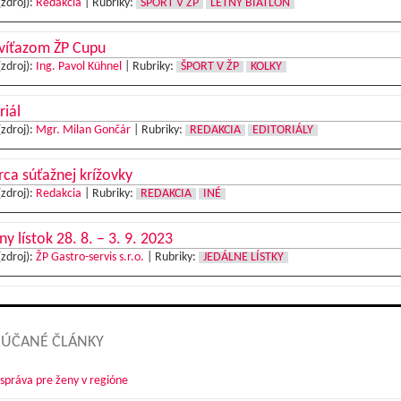
(zdroj):
Redakcia
|
Rubriky:
ŠPORT V ŽP
LETNÝ BIATLON
 víťazom ŽP Cupu
(zdroj):
Ing. Pavol Kühnel
|
Rubriky:
ŠPORT V ŽP
KOLKY
riál
(zdroj):
Mgr. Milan Gončár
|
Rubriky:
REDAKCIA
EDITORIÁLY
ca súťažnej krížovky
(zdroj):
Redakcia
|
Rubriky:
REDAKCIA
INÉ
ny lístok 28. 8. – 3. 9. 2023
(zdroj):
ŽP Gastro-servis s.r.o.
|
Rubriky:
JEDÁLNE LÍSTKY
ÚČANÉ ČLÁNKY
správa pre ženy v regióne