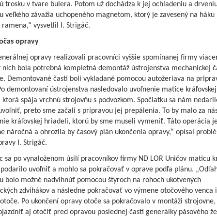
 trosku v tvare bulera. Potom už dochádza k jej ochladeniu a drveni
 veľkého závažia uchopeného magnetom, ktorý je zavesený na háku 
 ramena,“ vysvetlil I. Strigáč.
očas opravy
nerálnej opravy realizovali pracovníci vyššie spomínanej firmy viace
z nich bola potrebná kompletná demontáž ústrojenstva mechanickej č
ne. Demontované časti boli vykladané pomocou autožeriava na pripr
Po demontovaní ústrojenstva nasledovalo uvoľnenie matice kráľovskej
, ktorá spája vrchnú strojovňu s podvozkom. Spočiatku sa nám nedaril
voľniť, preto sme začali s prípravou jej prepálenia. To by malo za ná
ie kráľovskej hriadeli, ktorú by sme museli vymeniť. Táto operácia j
ne náročná a ohrozila by časový plán ukončenia opravy,“ opísal probl
ravy I. Strigáč.
c sa po vynaloženom úsilí pracovníkov firmy ND LOR Uničov maticu kr
 podarilo uvoľniť a mohlo sa pokračovať v oprave podľa plánu. „Odľa
ňu bolo možné nadvihnúť pomocou štyroch na rohoch ukotvených
ických zdvihákov a následne pokračovať vo výmene otočového venca 
 otoče. Po ukončení opravy otoče sa pokračovalo v montáži strojovne,
jazdniť aj otočiť pred opravou poslednej časti generálky pásového že