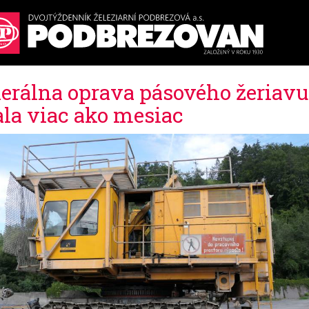
erálna oprava pásového žeriavu
ala viac ako mesiac