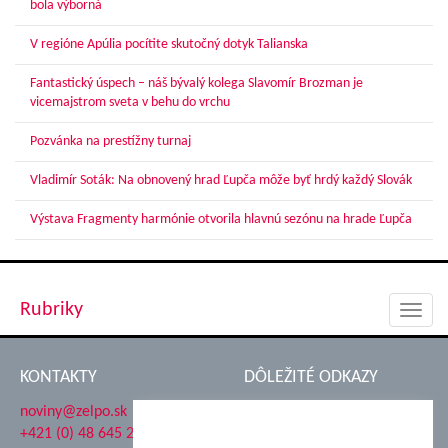
bola výborná
V regióne Apúlia pocítite skutočný dotyk Talianska
Fantastický úspech – náš bývalý kolega Slavomír Brozman je
vicemajstrom sveta v behu do vrchu
Pozvánka na prestížny turnaj
Vladimír Soták: Na obnovený hrad Ľupča môže byť hrdý každý Slovák
Výstava Fragmenty harmónie otvorila hlavnú sezónu na hrade Ľupča
Rubriky
Toggl
navig
KONTAKTY
DÔLEŽITÉ ODKAZY
noviny@zelpo.sk
Hrad Ľupča
+421 (0) 48 645 2711
Súkromná spojená škola ŽP