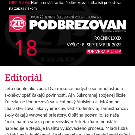
INFO FLASH:
Horehronská rarita. Podbrezovskí futbalisti pricestovali
na zápas vlakom
18
ROČNÍK LXXIX
VYŠLO:
8. SEPTEMBER 2023
PDF VERZIA ČÍSLA
Editoriál
Leto ubehlo ako voda. Dva mesiace oddychu sú minulosťou a
školákov opäť čakajú povinnosti. Aj v Súkromnej spojenej škole
Železiarne Podbrezová sa začal nový školský rok. Možno ho
charakterizovať ako výnimočný, veď študentov aj zamestnancov
školy čakajú vynovené priestory. Opäť sa potvrdilo, že naša
škola, najmä vďaka podbrezovským železiarňam, neustále
napreduje a zlepšuje kvalitu vyučovacieho procesu. Mladí ľudia