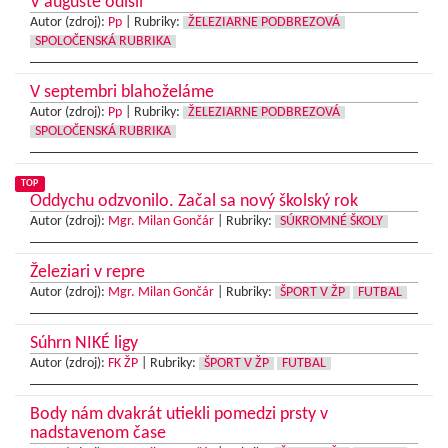
V auguste odišli
Autor (zdroj):
Pp
|
Rubriky:
ŽELEZIARNE PODBREZOVÁ
SPOLOČENSKÁ RUBRIKA
V septembri blahoželáme
Autor (zdroj):
Pp
|
Rubriky:
ŽELEZIARNE PODBREZOVÁ
SPOLOČENSKÁ RUBRIKA
TOP
Oddychu odzvonilo. Začal sa nový školský rok
Autor (zdroj):
Mgr. Milan Gončár
|
Rubriky:
SÚKROMNÉ ŠKOLY
Železiari v repre
Autor (zdroj):
Mgr. Milan Gončár
|
Rubriky:
ŠPORT V ŽP
FUTBAL
Súhrn NIKÉ ligy
Autor (zdroj):
FK ŽP
|
Rubriky:
ŠPORT V ŽP
FUTBAL
Body nám dvakrát utiekli pomedzi prsty v
nadstavenom čase