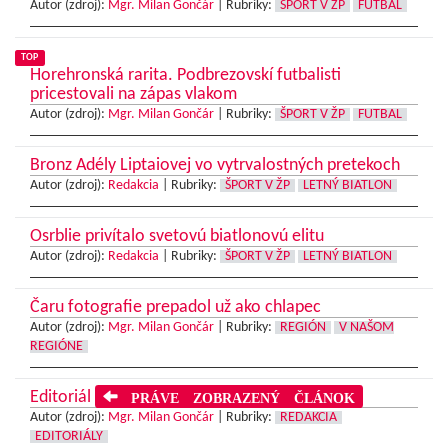
Autor (zdroj):
Mgr. Milan Gončár
|
Rubriky:
ŠPORT V ŽP
FUTBAL
TOP
Horehronská rarita. Podbrezovskí futbalisti
pricestovali na zápas vlakom
Autor (zdroj):
Mgr. Milan Gončár
|
Rubriky:
ŠPORT V ŽP
FUTBAL
Bronz Adély Liptaiovej vo vytrvalostných pretekoch
Autor (zdroj):
Redakcia
|
Rubriky:
ŠPORT V ŽP
LETNÝ BIATLON
Osrblie privítalo svetovú biatlonovú elitu
Autor (zdroj):
Redakcia
|
Rubriky:
ŠPORT V ŽP
LETNÝ BIATLON
Čaru fotografie prepadol už ako chlapec
Autor (zdroj):
Mgr. Milan Gončár
|
Rubriky:
REGIÓN
V NAŠOM
REGIÓNE
Editoriál
PRÁVE ZOBRAZENÝ ČLÁNOK
Autor (zdroj):
Mgr. Milan Gončár
|
Rubriky:
REDAKCIA
EDITORIÁLY