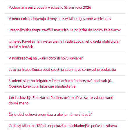
Podporte jaseň z Lopeja v súťaži o Strom roka 2026
V nemocnici pripravujú denný detský tábor i jesenné workshopy
Stredoškolskú etapu zavŕšili maturitou a prijatím do rodiny železiarov
Umelec Pavel Siman vystavuje na hrade Ľupča, jeho diela obdivujú aj
turisti v horách
V Podbrezovej na Skalici otvorili novú kaviareň
Leto na hrade Ľupča opäť spestria zaujímavé sprievodné podujatia
Študenti si letnú brigádu v Železiarňach Podbrezová pochvaľujú.
Oceňujú kolektív aj finančné ohodnotenie
Ján Leskovský: Železiarne Podbrezová majú vo svete vybudované
dobré meno
Čo je dôchodková prognóza a ako ju máme chápať?
Golfový tábor na Táľoch nepokazilo ani chladnejšie počasie, zábava