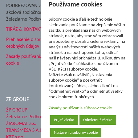
Nadácia Železiarne
Používame cookies
PODBREZOVAN vydáva
Podbrezová
akciová spoločnosť
Hutnícke múzeum
Železiarne Podbrezová
Súbory cookie a ďalšie technológie
ŽP Informatika s.r.o.
sledovania používame na zlepšenie vášho
TIRÁŽ & KONTAKT
ŠK Železiarne Podbrezová
zážitku z prehliadania našich webových
stránok, na to, aby sme vám zobrazovali
Tále a.s.
Prehlásenie o spracovaní
prispôsobený obsah a cielené reklamy, na
osobných údajov
analýzu návštevnosti našich webových
stránok a na pochopenie toho, odkiaľ
Zásady používania súborov
naši návštevníci prichádzajú. Kliknutím na
cookie
„Prijať všetko” súhlasíte s používaním
VŠETKÝCH súborov cookie.
Môžete však navštíviť „Nastavenia
súborov cookie” a poskytnúť
kontrolovaný súhlas, alebo kliknúť na
“Odmietnuť všetko” a odmietnuť všetky
cookie okrem funkčnych.
ŽP GROUP
Zásady používania súborov cookie
ŽP GROUP
Železiarne Podbrezová a.s.
Prijať všetko
Odmietnuť všetko
ŽIAROMAT a.s.
TRANSMESA S.A.U.
Nastavenia súborov cookie
KBZ s.r.o.