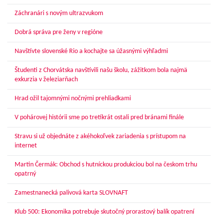
Záchranári s novým ultrazvukom
Dobrá správa pre ženy v regióne
Navštívte slovenské Rio a kochajte sa úžasnými výhľadmi
Študenti z Chorvátska navštívili našu školu, zážitkom bola najmä
exkurzia v železiarňach
Hrad ožil tajomnými nočnými prehliadkami
V pohárovej histórii sme po tretíkrát ostali pred bránami finále
Stravu si už objednáte z akéhokoľvek zariadenia s prístupom na
internet
Martin Čermák: Obchod s hutníckou produkciou bol na českom trhu
opatrný
Zamestnanecká palivová karta SLOVNAFT
Klub 500: Ekonomika potrebuje skutočný prorastový balík opatrení