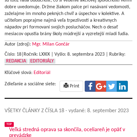
sú totiž naša budúcnosť, čo si vedenie akciovej spoločnosti veľmi
dobre uvedomuje. Držme žiakom palce pri nasávaní vedomostí,
zaželajme im mnoho pekných chvíľ a úspechov v kolektíve. A
učiteľom poprajme najmä veľa trpezlivosti a kreatívnych
nápadov pri formovaní svojich poslucháčov. Nech o desať
mesiacov opustia brány školy múdrejší a vyzretejší mladí ľudia.
Autor (zdroj):
Mgr. Milan Gončár
Číslo: 18|Ročník: LXXIX | Vyšlo:
8. septembra 2023
|
Rubriky:
REDAKCIA
EDITORIÁLY
Kľúčové slová:
Editoriál
Zdieľanie a sociálne siete:
Print
VŠETKY ČLÁNKY Z ČÍSLA 18
- vydané: 8. september 2023
TOP
Veľká stredná oprava sa skončila, oceliareň je opäť v
prevádzke