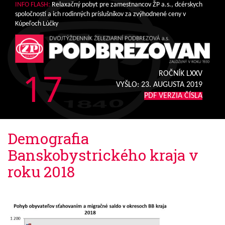
INFO FLASH:
Relaxačný pobyt pre zamestnancov ŽP a.s., dcérskych
spoločností a ich rodinných príslušníkov za zvýhodnené ceny v
Kúpeľoch Lúčky
17
ROČNÍK LXXV
VYŠLO:
23. AUGUSTA 2019
PDF VERZIA ČÍSLA
Demografia
Banskobystrického kraja v
roku 2018