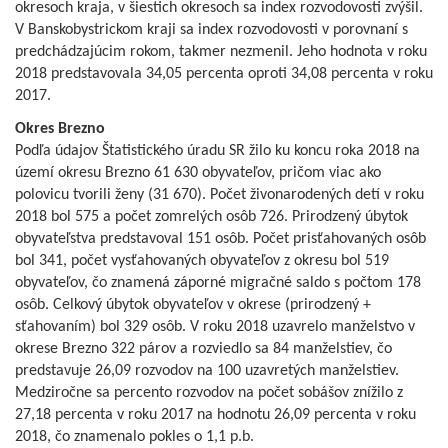
okresoch kraja, v šiestich okresoch sa index rozvodovosti zvýšil.
V Banskobystrickom kraji sa index rozvodovosti v porovnaní s
predchádzajúcim rokom, takmer nezmenil. Jeho hodnota v roku
2018 predstavovala 34,05 percenta oproti 34,08 percenta v roku
2017.
Okres Brezno
Podľa údajov Štatistického úradu SR žilo ku koncu roka 2018 na
území okresu Brezno 61 630 obyvateľov, pričom viac ako
polovicu tvorili ženy (31 670). Počet živonarodených detí v roku
2018 bol 575 a počet zomrelých osôb 726. Prirodzený úbytok
obyvateľstva predstavoval 151 osôb. Počet prisťahovaných osôb
bol 341, počet vysťahovaných obyvateľov z okresu bol 519
obyvateľov, čo znamená záporné migračné saldo s počtom 178
osôb. Celkový úbytok obyvateľov v okrese (prirodzený +
sťahovaním) bol 329 osôb. V roku 2018 uzavrelo manželstvo v
okrese Brezno 322 párov a rozviedlo sa 84 manželstiev, čo
predstavuje 26,09 rozvodov na 100 uzavretých manželstiev.
Medziročne sa percento rozvodov na počet sobášov znížilo z
27,18 percenta v roku 2017 na hodnotu 26,09 percenta v roku
2018, čo znamenalo pokles o 1,1 p.b.