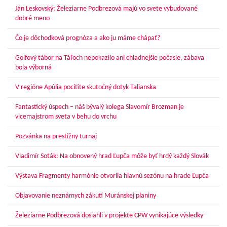
Ján Leskovský: Železiarne Podbrezová majú vo svete vybudované
dobré meno
Čo je dôchodková prognóza a ako ju máme chápať?
Golfový tábor na Táľoch nepokazilo ani chladnejšie počasie, zábava
bola výborná
V regióne Apúlia pocítite skutočný dotyk Talianska
Fantastický úspech – náš bývalý kolega Slavomír Brozman je
vicemajstrom sveta v behu do vrchu
Pozvánka na prestížny turnaj
Vladimír Soták: Na obnovený hrad Ľupča môže byť hrdý každý Slovák
Výstava Fragmenty harmónie otvorila hlavnú sezónu na hrade Ľupča
Objavovanie neznámych zákutí Muránskej planiny
Železiarne Podbrezová dosiahli v projekte CPW vynikajúce výsledky