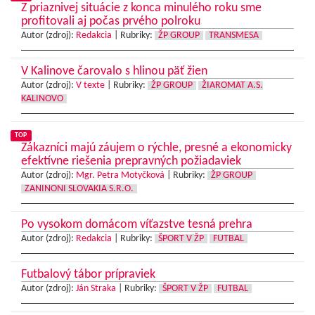
Z priaznivej situácie z konca minulého roku sme
profitovali aj počas prvého polroku
Autor (zdroj):
Redakcia
|
Rubriky:
ŽP GROUP
TRANSMESA
V Kalinove čarovalo s hlinou päť žien
Autor (zdroj):
V texte
|
Rubriky:
ŽP GROUP
ŽIAROMAT A.S.
KALINOVO
TOP
Zákazníci majú záujem o rýchle, presné a ekonomicky
efektívne riešenia prepravných požiadaviek
Autor (zdroj):
Mgr. Petra Motyčková
|
Rubriky:
ŽP GROUP
ZANINONI SLOVAKIA S.R.O.
Po vysokom domácom víťazstve tesná prehra
Autor (zdroj):
Redakcia
|
Rubriky:
ŠPORT V ŽP
FUTBAL
Futbalový tábor prípraviek
Autor (zdroj):
Ján Straka
|
Rubriky:
ŠPORT V ŽP
FUTBAL