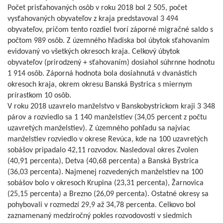
Počet prisťahovaných osôb v roku 2018 bol 2 505, počet
vysťahovaných obyvateľov z kraja predstavoval 3 494
obyvateľov, pričom tento rozdiel tvorí záporné migračné saldo s
počtom 989 osôb. Z územného hľadiska bol úbytok sťahovaním
evidovaný vo všetkých okresoch kraja. Celkový úbytok
obyvateľov (prirodzený + sťahovaním) dosiahol súhrnne hodnotu
1 914 osôb. Záporná hodnota bola dosiahnutá v dvanástich
okresoch kraja, okrem okresu Banská Bystrica s miernym
prírastkom 10 osôb.
V roku 2018 uzavrelo manželstvo v Banskobystrickom kraji 3 348
párov a rozviedlo sa 1 140 manželstiev (34,05 percent z počtu
uzavretých manželstiev). Z územného pohľadu sa najviac
manželstiev rozviedlo v okrese Revúca, kde na 100 uzavretých
sobášov pripadalo 42,11 rozvodov. Nasledoval okres Zvolen
(40,91 percenta), Detva (40,68 percenta) a Banská Bystrica
(36,03 percenta). Najmenej rozvedených manželstiev na 100
sobášov bolo v okresoch Krupina (23,31 percenta), Žarnovica
(25,15 percenta) a Brezno (26,09 percenta). Ostatné okresy sa
pohybovali v rozmedzí 29,9 až 34,78 percenta. Celkovo bol
zaznamenaný medziročný pokles rozvodovosti v siedmich