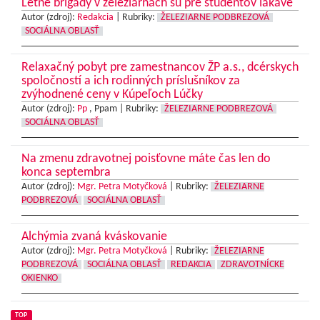
Letné brigády v železiarňach sú pre študentov lákavé
Autor (zdroj):
Redakcia
|
Rubriky:
ŽELEZIARNE PODBREZOVÁ
SOCIÁLNA OBLASŤ
Relaxačný pobyt pre zamestnancov ŽP a.s., dcérskych
spoločností a ich rodinných príslušníkov za
zvýhodnené ceny v Kúpeľoch Lúčky
Autor (zdroj):
Pp
, Ppam |
Rubriky:
ŽELEZIARNE PODBREZOVÁ
SOCIÁLNA OBLASŤ
Na zmenu zdravotnej poisťovne máte čas len do
konca septembra
Autor (zdroj):
Mgr. Petra Motyčková
|
Rubriky:
ŽELEZIARNE
PODBREZOVÁ
SOCIÁLNA OBLASŤ
Alchýmia zvaná kváskovanie
Autor (zdroj):
Mgr. Petra Motyčková
|
Rubriky:
ŽELEZIARNE
PODBREZOVÁ
SOCIÁLNA OBLASŤ
REDAKCIA
ZDRAVOTNÍCKE
OKIENKO
TOP