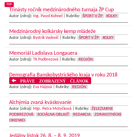
TOP
Trinásty ročník medzinárodného turnaja ŽP Cup
Autor (zdroj):
Ing. Pavol Kühnel
|
Rubriky:
ŠPORT V ŽP
KOLKY
Medzinárodný kolkársky kemp mládeže
Autor (zdroj):
Bystrík Vadovič
|
Rubriky:
ŠPORT V ŽP
KOLKY
Memoriál Ladislava Longauera
Autor (zdroj):
TK Podbrezová
|
Rubriky:
REGIÓN
Demografia Banskobystrického kraja v roku 2018
PRÁVE ZOBRAZENÝ ČLÁNOK
Autor (zdroj):
Eva Hájová
|
Rubriky:
REGIÓN
Alchýmia zvaná kváskovanie
Autor (zdroj):
Mgr. Petra Motyčková
|
Rubriky:
ŽELEZIARNE
PODBREZOVÁ
SOCIÁLNA OBLASŤ
REDAKCIA
ZDRAVOTNÍCKE
OKIENKO
Jedálny lístok 26. 8. – 8. 9. 2019