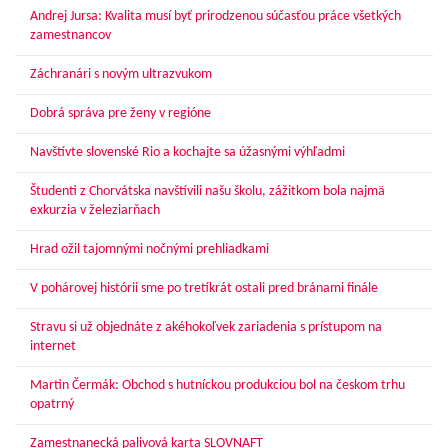
Andrej Jursa: Kvalita musí byť prirodzenou súčasťou práce všetkých
zamestnancov
Záchranári s novým ultrazvukom
Dobrá správa pre ženy v regióne
Navštívte slovenské Rio a kochajte sa úžasnými výhľadmi
Študenti z Chorvátska navštívili našu školu, zážitkom bola najmä
exkurzia v železiarňach
Hrad ožil tajomnými nočnými prehliadkami
V pohárovej histórii sme po tretíkrát ostali pred bránami finále
Stravu si už objednáte z akéhokoľvek zariadenia s prístupom na
internet
Martin Čermák: Obchod s hutníckou produkciou bol na českom trhu
opatrný
Zamestnanecká palivová karta SLOVNAFT