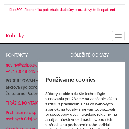
Klub 500: Ekonomika potrebuje skutočný prorastový balík opatrení
Rubriky
Toggl
navig
KONTAKTY
DÔLEŽITÉ ODKAZY
noviny@zelpo.sk
Hrad Ľupča
+421 (0) 48 645 2711
Súkromná spojená škola ŽP
Nadácia Železiarne
Používame cookies
PODBREZOVAN vydáva
Podbrezová
akciová spoločnosť
Hutnícke múzeum
Železiarne Podbrezová
Súbory cookie a ďalšie technológie
ŽP Informatika s.r.o.
sledovania používame na zlepšenie vášho
TIRÁŽ & KONTAKT
ŠK Železiarne Podbrezová
zážitku z prehliadania našich webových
stránok, na to, aby sme vám zobrazovali
Tále a.s.
Prehlásenie o spracovaní
prispôsobený obsah a cielené reklamy, na
osobných údajov
analýzu návštevnosti našich webových
stránok a na pochopenie toho, odkiaľ
Zásady používania súborov