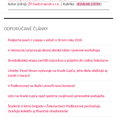
Autor (zdroj):
ŽP Gastro-servis s.r.o.
|
Rubriky:
JEDÁLNE LÍSTKY
ODPORÚČANÉ ČLÁNKY
Podporte jaseň z Lopeja v súťaži o Strom roka 2026
V nemocnici pripravujú denný detský tábor i jesenné workshopy
Stredoškolskú etapu zavŕšili maturitou a prijatím do rodiny železiarov
Umelec Pavel Siman vystavuje na hrade Ľupča, jeho diela obdivujú aj
turisti v horách
V Podbrezovej na Skalici otvorili novú kaviareň
Leto na hrade Ľupča opäť spestria zaujímavé sprievodné podujatia
Študenti si letnú brigádu v Železiarňach Podbrezová pochvaľujú.
Oceňujú kolektív aj finančné ohodnotenie