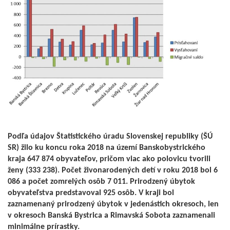
Podľa údajov Štatistického úradu Slovenskej republiky (ŠÚ
SR) žilo ku koncu roka 2018 na území Banskobystrického
kraja 647 874 obyvateľov, pričom viac ako polovicu tvorili
ženy (333 238). Počet živonarodených detí v roku 2018 bol 6
086 a počet zomrelých osôb 7 011. Prirodzený úbytok
obyvateľstva predstavoval 925 osôb. V kraji bol
zaznamenaný prirodzený úbytok v jedenástich okresoch, len
v okresoch Banská Bystrica a Rimavská Sobota zaznamenali
minimálne prírastky.