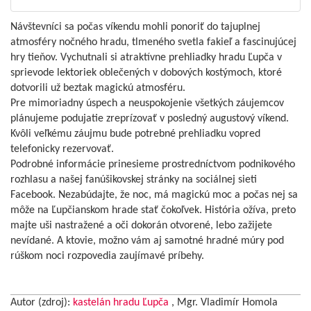
Návštevníci sa počas víkendu mohli ponoriť do tajuplnej
atmosféry nočného hradu, tlmeného svetla fakieľ a fascinujúcej
hry tieňov. Vychutnali si atraktívne prehliadky hradu Ľupča v
sprievode lektoriek oblečených v dobových kostýmoch, ktoré
dotvorili už beztak magickú atmosféru.
Pre mimoriadny úspech a neuspokojenie všetkých záujemcov
plánujeme podujatie zreprízovať v posledný augustový víkend.
Kvôli veľkému záujmu bude potrebné prehliadku vopred
telefonicky rezervovať.
Podrobné informácie prinesieme prostredníctvom podnikového
rozhlasu a našej fanúšikovskej stránky na sociálnej sieti
Facebook. Nezabúdajte, že noc, má magickú moc a počas nej sa
môže na Ľupčianskom hrade stať čokoľvek. História ožíva, preto
majte uši nastražené a oči dokorán otvorené, lebo zažijete
nevídané. A ktovie, možno vám aj samotné hradné múry pod
rúškom noci rozpovedia zaujímavé príbehy.
Autor (zdroj):
kastelán hradu Ľupča
, Mgr. Vladimír Homola