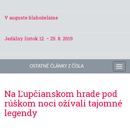
V auguste blahoželáme
Jedálny lístok 12. – 25. 8. 2019
OSTATNÉ ČLÁNKY Z ČÍSLA
Toggl
navig
Na Ľupčianskom hrade pod
rúškom noci ožívali tajomné
legendy