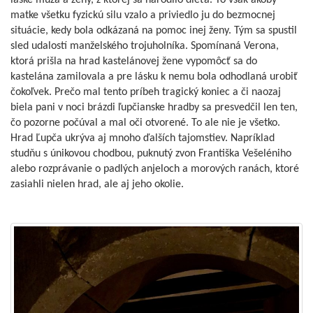
láske muža a ženy, z ktorej sa narodilo dieťa. To však akoby
matke všetku fyzickú silu vzalo a priviedlo ju do bezmocnej
situácie, kedy bola odkázaná na pomoc inej ženy. Tým sa spustil
sled udalostí manželského trojuholníka. Spomínaná Verona,
ktorá prišla na hrad kastelánovej žene vypomôcť sa do
kastelána zamilovala a pre lásku k nemu bola odhodlaná urobiť
čokoľvek. Prečo mal tento príbeh tragický koniec a či naozaj
biela pani v noci brázdi ľupčianske hradby sa presvedčil len ten,
čo pozorne počúval a mal oči otvorené. To ale nie je všetko.
Hrad Ľupča ukrýva aj mnoho ďalších tajomstiev. Napríklad
studňu s únikovou chodbou, puknutý zvon Františka Vešeléniho
alebo rozprávanie o padlých anjeloch a morových ranách, ktoré
zasiahli nielen hrad, ale aj jeho okolie.