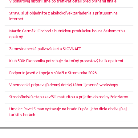
V pohárovej histórii sme po tretíkrát ostali pred bránami finále
Stravu si už objednáte z akéhokoľvek zariadenia s prístupom na
internet
Martin Čermák: Obchod s hutníckou produkciou bol na českom trhu
opatrný
Zamestnanecká palivová karta SLOVNAFT
Klub 500: Ekonomika potrebuje skutočný prorastový balík opatrení
Podporte jaseň z Lopeja v súťaži o Strom roka 2026
V nemocnici pripravujú denný detský tábor i jesenné workshopy
Stredoškolskú etapu zavŕšili maturitou a prijatím do rodiny železiarov
Umelec Pavel Siman vystavuje na hrade Ľupča, jeho diela obdivujú aj
turisti v horách