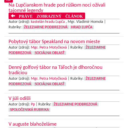
TOP
Na Ľupčianskom hrade pod rúškom noci ožívali
tajomné legendy
PRÁVE ZOBRAZENÝ ČLÁNOK
Autor (zdroj):
kastelán hradu Ľupča
, Mgr. Vladimír Homola |
Rubriky:
ŽELEZIARNE PODBREZOVÁ
HRAD ĽUPČA
Pobytový tábor Speakland na novom mieste
Autor (zdroj):
Mgr. Petra Motyčková
|
Rubriky:
ŽELEZIARNE
PODBREZOVÁ
SOCIÁLNA OBLASŤ
Denný golfový tábor na Táľoch je dlhoročnou
tradíciou
Autor (zdroj):
Mgr. Petra Motyčková
|
Rubriky:
ŽELEZIARNE
PODBREZOVÁ
SOCIÁLNA OBLASŤ
V júli odišli
Autor (zdroj):
Pp
|
Rubriky:
ŽELEZIARNE PODBREZOVÁ
SPOLOČENSKÁ RUBRIKA
V auguste blahoželáme