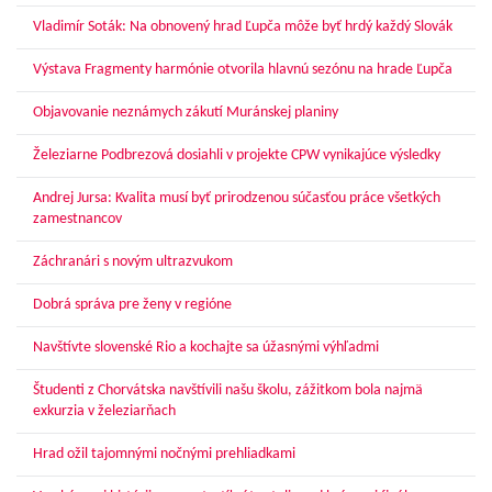
Vladimír Soták: Na obnovený hrad Ľupča môže byť hrdý každý Slovák
Výstava Fragmenty harmónie otvorila hlavnú sezónu na hrade Ľupča
Objavovanie neznámych zákutí Muránskej planiny
Železiarne Podbrezová dosiahli v projekte CPW vynikajúce výsledky
Andrej Jursa: Kvalita musí byť prirodzenou súčasťou práce všetkých
zamestnancov
Záchranári s novým ultrazvukom
Dobrá správa pre ženy v regióne
Navštívte slovenské Rio a kochajte sa úžasnými výhľadmi
Študenti z Chorvátska navštívili našu školu, zážitkom bola najmä
exkurzia v železiarňach
Hrad ožil tajomnými nočnými prehliadkami