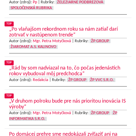
Autor (zdroj):
Pp
|
Rubriky:
ŽELEZIARNE PODBREZOVÁ
SPOLOČENSKÁ RUBRIKA
TOP
„Po vlaňajšom rekordnom roku sa nám zatiaľ darí
zotrvať v nastúpenom trende“
Autor (zdroj):
Mgr. Petra Motyčková
|
Rubriky:
ŽP GROUP
ŽIAROMAT A.S. KALINOVO
TOP
„Rád by som nadviazal na to, čo počas jedenástich
rokov vybudoval môj predchodca“
Autor (zdroj):
Redakcia
|
Rubriky:
ŽP GROUP
ŽP VVC S.R.O.
TOP
„V druhom polroku bude pre nás prioritou inovácia IS
výroby“
Autor (zdroj):
Mgr. Petra Motyčková
|
Rubriky:
ŽP GROUP
ŽP
INFORMATIKA S.R.O.
Po domácej prehre sme nedokázali zvíťaziť ani na