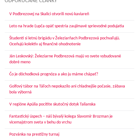
ODPORÚČANÉ ČLÁNKY
V Podbrezovej na Skalici otvorili novú kaviareň
Leto na hrade Ľupča opäť spestria zaujímavé sprievodné podujatia
Študenti si letnú brigádu v Železiarňach Podbrezová pochvaľujú.
Oceňujú kolektív aj finančné ohodnotenie
Ján Leskovský: Železiarne Podbrezová majú vo svete vybudované
dobré meno
Čo je dôchodková prognóza a ako ju máme chápať?
Golfový tábor na Táľoch nepokazilo ani chladnejšie počasie, zábava
bola výborná
V regióne Apúlia pocítite skutočný dotyk Talianska
Fantastický úspech – náš bývalý kolega Slavomír Brozman je
vicemajstrom sveta v behu do vrchu
Pozvánka na prestížny turnaj