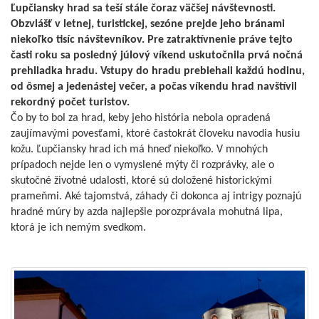
Ľupčiansky hrad sa teší stále čoraz väčšej návštevnosti.
Obzvlášť v letnej, turistickej, sezóne prejde jeho bránami
niekoľko tisíc návštevníkov. Pre zatraktívnenie práve tejto
časti roku sa posledný júlový víkend uskutočnila prvá nočná
prehliadka hradu. Vstupy do hradu prebiehali každú hodinu,
od ôsmej a jedenástej večer, a počas víkendu hrad navštívil
rekordný počet turistov.
Čo by to bol za hrad, keby jeho história nebola opradená
zaujímavými povesťami, ktoré častokrát človeku navodia husiu
kožu. Ľupčiansky hrad ich má hneď niekoľko. V mnohých
prípadoch nejde len o vymyslené mýty či rozprávky, ale o
skutočné životné udalosti, ktoré sú doložené historickými
prameňmi. Aké tajomstvá, záhady či dokonca aj intrigy poznajú
hradné múry by azda najlepšie porozprávala mohutná lipa,
ktorá je ich nemým svedkom.