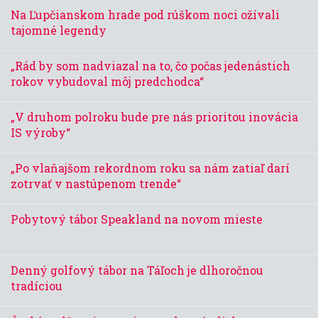
Na Ľupčianskom hrade pod rúškom noci ožívali
tajomné legendy
„Rád by som nadviazal na to, čo počas jedenástich
rokov vybudoval môj predchodca“
„V druhom polroku bude pre nás prioritou inovácia
IS výroby“
„Po vlaňajšom rekordnom roku sa nám zatiaľ darí
zotrvať v nastúpenom trende“
Pobytový tábor Speakland na novom mieste
Denný golfový tábor na Táľoch je dlhoročnou
tradíciou