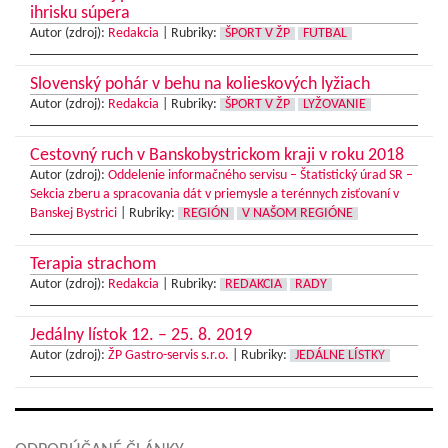
ihrisku súpera
Autor (zdroj):
Redakcia
|
Rubriky:
ŠPORT V ŽP
FUTBAL
Slovenský pohár v behu na kolieskových lyžiach
Autor (zdroj):
Redakcia
|
Rubriky:
ŠPORT V ŽP
LYŽOVANIE
Cestovný ruch v Banskobystrickom kraji v roku 2018
Autor (zdroj):
Oddelenie informačného servisu – Štatistický úrad SR –
Sekcia zberu a spracovania dát v priemysle a terénnych zisťovaní v
Banskej Bystrici
|
Rubriky:
REGIÓN
V NAŠOM REGIÓNE
Terapia strachom
Autor (zdroj):
Redakcia
|
Rubriky:
REDAKCIA
RADY
Jedálny lístok 12. – 25. 8. 2019
Autor (zdroj):
ŽP Gastro-servis s.r.o.
|
Rubriky:
JEDÁLNE LÍSTKY