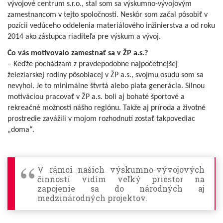
vývojové centrum s.r.o., stal som sa výskumno-vývojovým
zamestnancom v tejto spoločnosti. Neskôr som začal pôsobiť v
pozícii vedúceho oddelenia materiálového inžinierstva a od roku
2014 ako zástupca riaditeľa pre výskum a vývoj.
Čo vás motivovalo zamestnať sa v ŽP a.s.?
– Keďže pochádzam z pravdepodobne najpočetnejšej
železiarskej rodiny pôsobiacej v ŽP a.s., svojmu osudu som sa
nevyhol. Je to minimálne štvrtá alebo piata generácia. Silnou
motiváciou pracovať v ŽP a.s. boli aj bohaté športové a
rekreačné možnosti nášho regiónu. Takže aj príroda a životné
prostredie zavážili v mojom rozhodnutí zostať takpovediac
„doma“.
V rámci našich výskumno-vývojových
činností vidím veľký priestor na
zapojenie sa do národných aj
medzinárodných projektov.