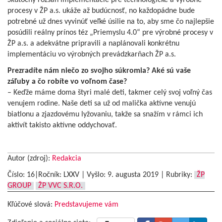
Skutočný rozsah implementácie pre technologické a výrobné
procesy v ŽP a.s. ukáže až budúcnosť, no každopádne bude
potrebné už dnes vyvinúť veľké úsilie na to, aby sme čo najlepšie
posúdili reálny prínos téz „Priemyslu 4.0“ pre výrobné procesy v
ŽP a.s. a adekvátne pripravili a naplánovali konkrétnu
implementáciu vo výrobných prevádzkarňach ŽP a.s.
Prezradíte nám niečo zo svojho súkromia? Aké sú vaše
záľuby a čo robíte vo voľnom čase?
– Keďže máme doma štyri malé deti, takmer celý svoj voľný čas
venujem rodine. Naše deti sa už od malička aktívne venujú
biatlonu a zjazdovému lyžovaniu, takže sa snažím v rámci ich
aktivít takisto aktívne oddychovať.
Autor (zdroj):
Redakcia
Číslo: 16|Ročník: LXXV | Vyšlo:
9. augusta 2019
|
Rubriky:
ŽP
GROUP
ŽP VVC S.R.O.
Kľúčové slová:
Predstavujeme vám