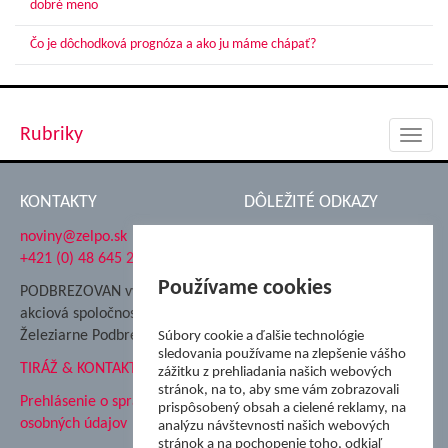
dobré meno
Čo je dôchodková prognóza a ako ju máme chápať?
Rubriky
Toggl
navig
KONTAKTY
DÔLEŽITÉ ODKAZY
noviny@zelpo.sk
Hrad Ľupča
+421 (0) 48 645 2711
Súkromná spojená škola ŽP
Nadácia Železiarne
Používame cookies
PODBREZOVAN vydáva
Podbrezová
akciová spoločnosť
Hutnícke múzeum
Železiarne Podbrezová
Súbory cookie a ďalšie technológie
ŽP Informatika s.r.o.
sledovania používame na zlepšenie vášho
TIRÁŽ & KONTAKT
ŠK Železiarne Podbrezová
zážitku z prehliadania našich webových
stránok, na to, aby sme vám zobrazovali
Tále a.s.
Prehlásenie o spracovaní
prispôsobený obsah a cielené reklamy, na
osobných údajov
analýzu návštevnosti našich webových
stránok a na pochopenie toho, odkiaľ