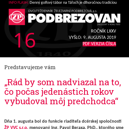
INFO FLASH:
Denný golfový tábor na Táľoch je dlhoročnou tradíciou
16
ROČNÍK LXXV
VYŠLO:
9. AUGUSTA 2019
PDF VERZIA ČÍSLA
Predstavujeme vám
„Rád by som nadviazal na to,
čo počas jedenástich rokov
vybudoval môj predchodca“
Dňa 1. augusta bol do funkcie riaditeľa dcérskej spoločnosti
ŽP VVC s.r.o.
menovaný Ing. Pavol Beraxa, PhD., ktorého sme