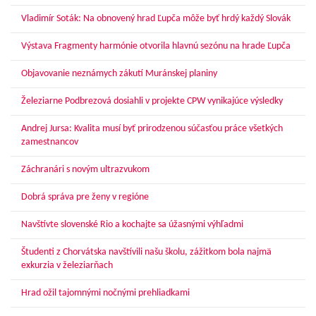
Vladimír Soták: Na obnovený hrad Ľupča môže byť hrdý každý Slovák
Výstava Fragmenty harmónie otvorila hlavnú sezónu na hrade Ľupča
Objavovanie neznámych zákutí Muránskej planiny
Železiarne Podbrezová dosiahli v projekte CPW vynikajúce výsledky
Andrej Jursa: Kvalita musí byť prirodzenou súčasťou práce všetkých
zamestnancov
Záchranári s novým ultrazvukom
Dobrá správa pre ženy v regióne
Navštívte slovenské Rio a kochajte sa úžasnými výhľadmi
Študenti z Chorvátska navštívili našu školu, zážitkom bola najmä
exkurzia v železiarňach
Hrad ožil tajomnými nočnými prehliadkami