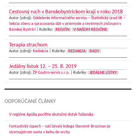
Cestovný ruch v Banskobystrickom kraji v roku 2018
Autor (zdroj):
Oddelenie informačného servisu – Štatistický úrad SR –
Sekcia zberu a spracovania dát v priemysle a terénnych zisťovaní v
Banskej Bystrici
|
Rubriky:
REGIÓN
V NAŠOM REGIÓNE
Terapia strachom
Autor (zdroj):
Redakcia
|
Rubriky:
REDAKCIA
RADY
Jedálny lístok 12. – 25. 8. 2019
Autor (zdroj):
ŽP Gastro-servis s.r.o.
|
Rubriky:
JEDÁLNE LÍSTKY
ODPORÚČANÉ ČLÁNKY
V regióne Apúlia pocítite skutočný dotyk Talianska
Fantastický úspech – náš bývalý kolega Slavomír Brozman je
vicemajstrom sveta v behu do vrchu