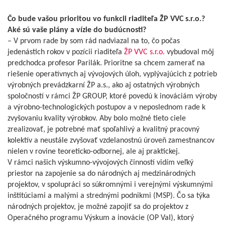
Čo bude vašou prioritou vo funkcii riaditeľa ŽP VVC s.r.o.?
Aké sú vaše plány a vízie do budúcnosti?
– V prvom rade by som rád nadviazal na to, čo počas
jedenástich rokov v pozícii riaditeľa
ŽP VVC s.r.o.
vybudoval môj
predchodca profesor Parilák. Prioritne sa chcem zamerať na
riešenie operatívnych aj vývojových úloh, vyplývajúcich z potrieb
výrobných prevádzkarní ŽP a.s., ako aj ostatných výrobných
spoločností v rámci ŽP GROUP, ktoré povedú k inováciám výroby
a výrobno-technologických postupov a v neposlednom rade k
zvyšovaniu kvality výrobkov. Aby bolo možné tieto ciele
zrealizovať, je potrebné mať spoľahlivý a kvalitný pracovný
kolektív a neustále zvyšovať vzdelanostnú úroveň zamestnancov
nielen v rovine teoreticko-odbornej, ale aj praktickej.
V rámci našich výskumno-vývojových činností vidím veľký
priestor na zapojenie sa do národných aj medzinárodných
projektov, v spolupráci so súkromnými i verejnými výskumnými
inštitúciami a malými a strednými podnikmi (MSP). Čo sa týka
národných projektov, je možné zapojiť sa do projektov z
Operačného programu Výskum a inovácie (OP VaI), ktorý