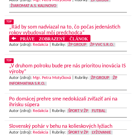
Autor (zdroj):
Mgr. Petra Motyčková
|
Rubriky:
ŽP GROUP
ŽIAROMAT A.S. KALINOVO
TOP
„Rád by som nadviazal na to, čo počas jedenástich
rokov vybudoval môj predchodca“
PRÁVE ZOBRAZENÝ ČLÁNOK
Autor (zdroj):
Redakcia
|
Rubriky:
ŽP GROUP
ŽP VVC S.R.O.
TOP
„V druhom polroku bude pre nás prioritou inovácia IS
výroby“
Autor (zdroj):
Mgr. Petra Motyčková
|
Rubriky:
ŽP GROUP
ŽP
INFORMATIKA S.R.O.
Po domácej prehre sme nedokázali zvíťaziť ani na
ihrisku súpera
Autor (zdroj):
Redakcia
|
Rubriky:
ŠPORT V ŽP
FUTBAL
Slovenský pohár v behu na kolieskových lyžiach
Autor (zdroj):
Redakcia
|
Rubriky:
ŠPORT V ŽP
LYŽOVANIE