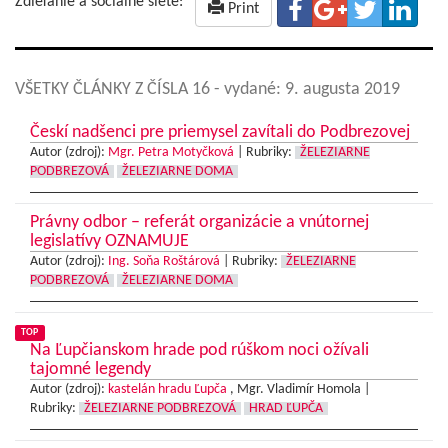
Zdieľanie a sociálne siete:
Print
VŠETKY ČLÁNKY Z ČÍSLA 16
- vydané: 9. augusta 2019
Českí nadšenci pre priemysel zavítali do Podbrezovej
Autor (zdroj):
Mgr. Petra Motyčková
|
Rubriky:
ŽELEZIARNE
PODBREZOVÁ
ŽELEZIARNE DOMA
Právny odbor – referát organizácie a vnútornej
legislatívy OZNAMUJE
Autor (zdroj):
Ing. Soňa Roštárová
|
Rubriky:
ŽELEZIARNE
PODBREZOVÁ
ŽELEZIARNE DOMA
TOP
Na Ľupčianskom hrade pod rúškom noci ožívali
tajomné legendy
Autor (zdroj):
kastelán hradu Ľupča
, Mgr. Vladimír Homola |
Rubriky:
ŽELEZIARNE PODBREZOVÁ
HRAD ĽUPČA