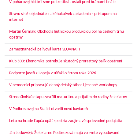
V pohárovej histórii sme po tretíkrát ostali pred bránami finále
Stravu si už objednáte z akéhokoľvek zariadenia s prístupom na
internet
Martin Čermák: Obchod s hutníckou produkciou bol na českom trhu
opatrný
Zamestnanecká palivová karta SLOVNAFT
Klub 500: Ekonomika potrebuje skutočný prorastový balík opatrení
Podporte jaseň z Lopeja v súťaži o Strom roka 2026
V nemocnici pripravujú denný detský tábor i jesenné workshopy
Stredoškolskú etapu zavŕšili maturitou a prijatím do rodiny železiarov
V Podbrezovej na Skalici otvorili novú kaviareň
Leto na hrade Ľupča opäť spestria zaujímavé sprievodné podujatia
Ján Leskovský: Železiarne Podbrezová majú vo svete vybudované