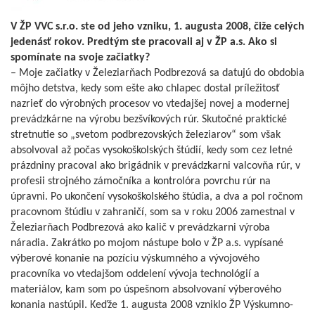
V ŽP VVC s.r.o. ste od jeho vzniku, 1. augusta 2008, čiže celých
jedenásť rokov. Predtým ste pracovali aj v ŽP a.s. Ako si
spomínate na svoje začiatky?
– Moje začiatky v Železiarňach Podbrezová sa datujú do obdobia
môjho detstva, kedy som ešte ako chlapec dostal príležitosť
nazrieť do výrobných procesov vo vtedajšej novej a modernej
prevádzkárne na výrobu bezšvíkových rúr. Skutočné praktické
stretnutie so „svetom podbrezovských železiarov“ som však
absolvoval až počas vysokoškolských štúdií, kedy som cez letné
prázdniny pracoval ako brigádnik v prevádzkarni valcovňa rúr, v
profesii strojného zámočníka a kontrolóra povrchu rúr na
úpravni. Po ukončení vysokoškolského štúdia, a dva a pol ročnom
pracovnom štúdiu v zahraničí, som sa v roku 2006 zamestnal v
Železiarňach Podbrezová ako kalič v prevádzkarni výroba
náradia. Zakrátko po mojom nástupe bolo v ŽP a.s. vypísané
výberové konanie na pozíciu výskumného a vývojového
pracovníka vo vtedajšom oddelení vývoja technológií a
materiálov, kam som po úspešnom absolvovaní výberového
konania nastúpil. Keďže 1. augusta 2008 vzniklo ŽP Výskumno-