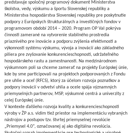
predstavuje spoločný programový dokument Ministerstva
školstva, vedy, výskumu a športu Slovenskej republiky a
Ministerstva hospodárstva Slovenskej republiky pre poskytnutie
podpory z Európskych štrukturálnych a investičných fondov v
programovom období 2014 – 2020. Program OP VaI pokrýva
činnosti zamerané na vytvorenie stabilného prostredia
priaznivého pre inovácie a podporu zvýšenia efektívnosti a
výkonnosti systému výskumu, vývoja a inovácií ako základného
piliera pre zvyšovanie konkurencieschopnosti, udržateľného
hospodárskeho rastu a zamestnanosti. Na medzinárodnom
výskumnom poli sa chceme zamerať na projekty Európskej únie,
kde by sme participovali na projektoch podporovaných z Fondu
pre uhlie a oceľ (RFCS), ktorý za účelom rozvoja poznatkov a
podpory inovácií v odvetví uhlia a ocele spája významných
priemyselných partnerov, MSP, výskumné centrá a univerzity z
celej Európskej únie.
V kontexte ďalšieho rozvoja kvality a konkurencieschopnosti
výroby v ŽP a.s. vidím tiež priestor na implementáciu vybraných
nástrojov a postupov tzv. štvrtej priemyselnej revolúcie
„Priemysel 4.0“, označovanej aj ako digitálna revolúcia.