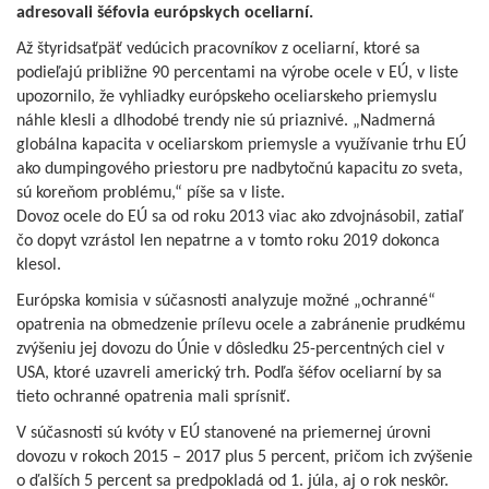
adresovali šéfovia európskych oceliarní.
Až štyridsaťpäť vedúcich pracovníkov z oceliarní, ktoré sa
podieľajú približne 90 percentami na výrobe ocele v EÚ, v liste
upozornilo, že vyhliadky európskeho oceliarskeho priemyslu
náhle klesli a dlhodobé trendy nie sú priaznivé. „Nadmerná
globálna kapacita v oceliarskom priemysle a využívanie trhu EÚ
ako dumpingového priestoru pre nadbytočnú kapacitu zo sveta,
sú koreňom problému,“ píše sa v liste.
Dovoz ocele do EÚ sa od roku 2013 viac ako zdvojnásobil, zatiaľ
čo dopyt vzrástol len nepatrne a v tomto roku 2019 dokonca
klesol.
Európska komisia v súčasnosti analyzuje možné „ochranné“
opatrenia na obmedzenie prílevu ocele a zabránenie prudkému
zvýšeniu jej dovozu do Únie v dôsledku 25-percentných ciel v
USA, ktoré uzavreli americký trh. Podľa šéfov oceliarní by sa
tieto ochranné opatrenia mali sprísniť.
V súčasnosti sú kvóty v EÚ stanovené na priemernej úrovni
dovozu v rokoch 2015 – 2017 plus 5 percent, pričom ich zvýšenie
o ďalších 5 percent sa predpokladá od 1. júla, aj o rok neskôr.