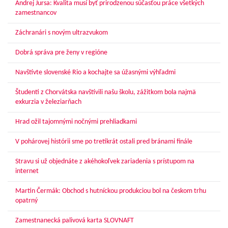
Andrej Jursa: Kvalita musí byť prirodzenou súčasťou práce všetkých
zamestnancov
Záchranári s novým ultrazvukom
Dobrá správa pre ženy v regióne
Navštívte slovenské Rio a kochajte sa úžasnými výhľadmi
Študenti z Chorvátska navštívili našu školu, zážitkom bola najmä
exkurzia v železiarňach
Hrad ožil tajomnými nočnými prehliadkami
V pohárovej histórii sme po tretíkrát ostali pred bránami finále
Stravu si už objednáte z akéhokoľvek zariadenia s prístupom na
internet
Martin Čermák: Obchod s hutníckou produkciou bol na českom trhu
opatrný
Zamestnanecká palivová karta SLOVNAFT