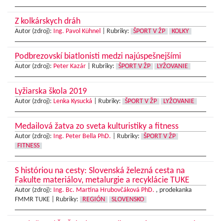
Z kolkárskych dráh
Autor (zdroj):
Ing. Pavol Kühnel
|
Rubriky:
ŠPORT V ŽP
KOLKY
Podbrezovskí biatlonisti medzi najúspešnejšími
Autor (zdroj):
Peter Kazár
|
Rubriky:
ŠPORT V ŽP
LYŽOVANIE
Lyžiarska škola 2019
Autor (zdroj):
Lenka Kysucká
|
Rubriky:
ŠPORT V ŽP
LYŽOVANIE
Medailová žatva zo sveta kulturistiky a fitness
Autor (zdroj):
Ing. Peter Bella PhD.
|
Rubriky:
ŠPORT V ŽP
FITNESS
S históriou na cesty: Slovenská železná cesta na
Fakulte materiálov, metalurgie a recyklácie TUKE
Autor (zdroj):
Ing. Bc. Martina Hrubovčáková PhD.
, prodekanka
FMMR TUKE |
Rubriky:
REGIÓN
SLOVENSKO