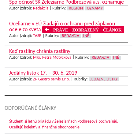
Spoločnosť ŠK Železiarne Podbrezová a.s. oznamuje
Autor (zdroj):
Redakcia
|
Rubriky:
REGIÓN
OZNAMY
Oceliarne v EÚ žiadajú o ochranu pred záplavou
ocele zo sveta
PRÁVE ZOBRAZENÝ ČLÁNOK
Autor (zdroj):
TASR
|
Rubriky:
REDAKCIA
INÉ
Keď rastliny chránia rastliny
Autor (zdroj):
Mgr. Petra Motyčková
|
Rubriky:
REDAKCIA
INÉ
Jedálny lístok 17. – 30. 6. 2019
Autor (zdroj):
ŽP Gastro-servis s.r.o.
|
Rubriky:
JEDÁLNE LÍSTKY
ODPORÚČANÉ ČLÁNKY
Študenti si letnú brigádu v Železiarňach Podbrezová pochvaľujú.
Oceňujú kolektív aj finančné ohodnotenie