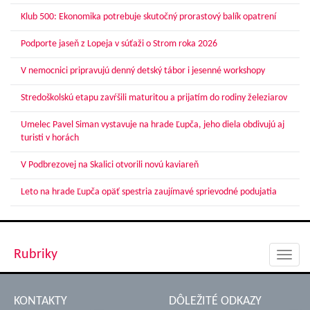
Klub 500: Ekonomika potrebuje skutočný prorastový balík opatrení
Podporte jaseň z Lopeja v súťaži o Strom roka 2026
V nemocnici pripravujú denný detský tábor i jesenné workshopy
Stredoškolskú etapu zavŕšili maturitou a prijatím do rodiny železiarov
Umelec Pavel Siman vystavuje na hrade Ľupča, jeho diela obdivujú aj
turisti v horách
V Podbrezovej na Skalici otvorili novú kaviareň
Leto na hrade Ľupča opäť spestria zaujímavé sprievodné podujatia
Rubriky
Toggl
navig
KONTAKTY
DÔLEŽITÉ ODKAZY