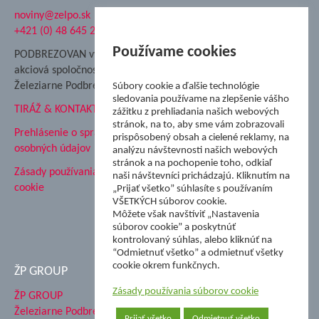
noviny@zelpo.sk
Hrad Ľupča
+421 (0) 48 645 2711
Súkromná spojená škola ŽP
Nadácia Železiarne
Používame cookies
PODBREZOVAN vydáva
Podbrezová
akciová spoločnosť
Hutnícke múzeum
Železiarne Podbrezová
Súbory cookie a ďalšie technológie
ŽP Informatika s.r.o.
sledovania používame na zlepšenie vášho
TIRÁŽ & KONTAKT
ŠK Železiarne Podbrezová
zážitku z prehliadania našich webových
stránok, na to, aby sme vám zobrazovali
Tále a.s.
Prehlásenie o spracovaní
prispôsobený obsah a cielené reklamy, na
osobných údajov
analýzu návštevnosti našich webových
stránok a na pochopenie toho, odkiaľ
Zásady používania súborov
naši návštevníci prichádzajú. Kliknutím na
cookie
„Prijať všetko” súhlasíte s používaním
VŠETKÝCH súborov cookie.
Môžete však navštíviť „Nastavenia
súborov cookie” a poskytnúť
kontrolovaný súhlas, alebo kliknúť na
“Odmietnuť všetko” a odmietnuť všetky
cookie okrem funkčnych.
ŽP GROUP
Zásady používania súborov cookie
ŽP GROUP
Železiarne Podbrezová a.s.
Prijať všetko
Odmietnuť všetko