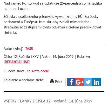
Nad rámec týchto kvót sa uplatňuje 25-percentná colná sadzba
na import ocele.
Šéfovia z oceliarskeho priemyslu vyzvali krajiny EÚ, Európsky
parlament a Európsku komisiu, aby zvolali mimoriadne
stretnutie so zástupcami tohto odvetvia s cieľom prediskutovať
riešenia.
Autor (zdroj):
TASR
Číslo: 12|Ročník: LXXV | Vyšlo:
14. júna 2019
|
Rubriky:
REDAKCIA
INÉ
Kľúčové slová:
Zo sveta ocele
Zdieľanie a sociálne siete:
Print
VŠETKY ČLÁNKY Z ČÍSLA 12
- vydané: 14. júna 2019