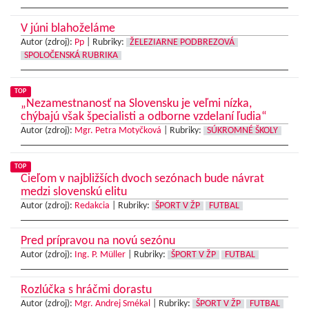
V júni blahoželáme
Autor (zdroj):
Pp
|
Rubriky:
ŽELEZIARNE PODBREZOVÁ
SPOLOČENSKÁ RUBRIKA
TOP
„Nezamestnanosť na Slovensku je veľmi nízka,
chýbajú však špecialisti a odborne vzdelaní ľudia“
Autor (zdroj):
Mgr. Petra Motyčková
|
Rubriky:
SÚKROMNÉ ŠKOLY
TOP
Cieľom v najbližších dvoch sezónach bude návrat
medzi slovenskú elitu
Autor (zdroj):
Redakcia
|
Rubriky:
ŠPORT V ŽP
FUTBAL
Pred prípravou na novú sezónu
Autor (zdroj):
Ing. P. Müller
|
Rubriky:
ŠPORT V ŽP
FUTBAL
Rozlúčka s hráčmi dorastu
Autor (zdroj):
Mgr. Andrej Smékal
|
Rubriky:
ŠPORT V ŽP
FUTBAL