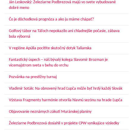
Ján Leskovský: Železiarne Podbrezová majú vo svete vybudované
dobré meno
Čo je dôchodková prognóza a ako ju máme chápať?
Golfový tábor na Táľoch nepokazilo ani chladnejšie počasie, zábava
bola výborná
V regióne Apúlia pocítite skutočný dotyk Talianska
Fantastický úspech – náš bývalý kolega Slavomír Brozman je
vicemajstrom sveta v behu do vrchu
Pozvánka na prestížny turnaj
Vladimír Soták: Na obnovený hrad Ľupča môže byť hrdý každý Slovák
Výstava Fragmenty harmónie otvorila hlavnú sezónu na hrade Ľupča
Objavovanie neznámych zákutí Muránskej planiny
Železiarne Podbrezová dosiahli v projekte CPW vynikajúce výsledky