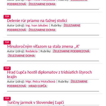
PODBREZOVÁ
ŽELEZIARNE DOMA
TOP
Delenie rúr priamo na ťažnej stolici
Autor (zdroj):
Ing. Ivan Jakubec
|
Rubriky:
ŽELEZIARNE
PODBREZOVÁ
ŽELEZIARNE DOMA
TOP
Minuloročným víťazom sa stala zmena „A“
Autor (zdroj):
Redakcia
|
Rubriky:
ŽELEZIARNE PODBREZOVÁ
ŽELEZIARNE DOMA
TOP
Hrad Ľupča hostil diplomatov z tridsiatich štyroch
krajín
Autor (zdroj):
Mgr. Petra Motyčková
|
Rubriky:
ŽELEZIARNE
PODBREZOVÁ
HRAD ĽUPČA
TOP
Turíčny jarmok v Slovenskej Ľupči