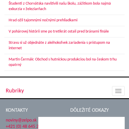
Študenti z Chorvátska navštívili našu školu, zážitkom bola najmä
exkurzia v železiarňach
Hrad ožil tajomnými nočnými prehliadkami
V pohárovej histórii sme po tretíkrát ostali pred bránami finále
Stravu si už objednáte z akéhokoľvek zariadenia s prístupom na
internet
Martin Čermák: Obchod s hutníckou produkciou bol na českom trhu
opatrný
Rubriky
Toggl
navig
KONTAKTY
DÔLEŽITÉ ODKAZY
noviny@zelpo.sk
Hrad Ľupča
+421 (0) 48 645 2711
Súkromná spojená škola ŽP