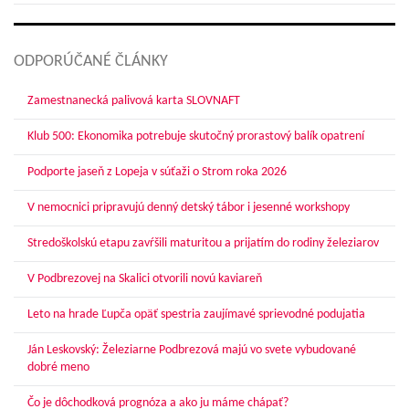
ODPORÚČANÉ ČLÁNKY
Zamestnanecká palivová karta SLOVNAFT
Klub 500: Ekonomika potrebuje skutočný prorastový balík opatrení
Podporte jaseň z Lopeja v súťaži o Strom roka 2026
V nemocnici pripravujú denný detský tábor i jesenné workshopy
Stredoškolskú etapu zavŕšili maturitou a prijatím do rodiny železiarov
V Podbrezovej na Skalici otvorili novú kaviareň
Leto na hrade Ľupča opäť spestria zaujímavé sprievodné podujatia
Ján Leskovský: Železiarne Podbrezová majú vo svete vybudované
dobré meno
Čo je dôchodková prognóza a ako ju máme chápať?