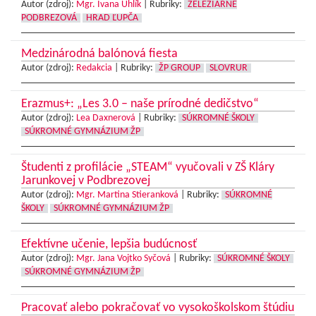
Autor (zdroj):
Mgr. Ivana Uhlík
|
Rubriky:
ŽELEZIARNE
PODBREZOVÁ
HRAD ĽUPČA
Medzinárodná balónová fiesta
Autor (zdroj):
Redakcia
|
Rubriky:
ŽP GROUP
SLOVRUR
Erazmus+: „Les 3.0 – naše prírodné dedičstvo“
Autor (zdroj):
Lea Daxnerová
|
Rubriky:
SÚKROMNÉ ŠKOLY
SÚKROMNÉ GYMNÁZIUM ŽP
Študenti z profilácie „STEAM“ vyučovali v ZŠ Kláry
Jarunkovej v Podbrezovej
Autor (zdroj):
Mgr. Martina Stieranková
|
Rubriky:
SÚKROMNÉ
ŠKOLY
SÚKROMNÉ GYMNÁZIUM ŽP
Efektívne učenie, lepšia budúcnosť
Autor (zdroj):
Mgr. Jana Vojtko Syčová
|
Rubriky:
SÚKROMNÉ ŠKOLY
SÚKROMNÉ GYMNÁZIUM ŽP
Pracovať alebo pokračovať vo vysokoškolskom štúdiu