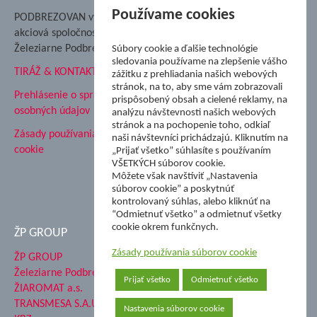
Nadácia Železiarne
Používame cookies
PODBREZOVAN vydáva
Podbrezová
akciová spoločnosť
Hutnícke múzeum
Železiarne Podbrezová
Súbory cookie a ďalšie technológie
ŽP Informatika s.r.o.
sledovania používame na zlepšenie vášho
TIRÁŽ & KONTAKT
ŠK Železiarne Podbrezová
zážitku z prehliadania našich webových
stránok, na to, aby sme vám zobrazovali
Tále a.s.
Prehlásenie o spracovaní
prispôsobený obsah a cielené reklamy, na
osobných údajov
analýzu návštevnosti našich webových
stránok a na pochopenie toho, odkiaľ
Zásady používania súborov
naši návštevníci prichádzajú. Kliknutím na
cookie
„Prijať všetko” súhlasíte s používaním
VŠETKÝCH súborov cookie.
Môžete však navštíviť „Nastavenia
súborov cookie” a poskytnúť
kontrolovaný súhlas, alebo kliknúť na
“Odmietnuť všetko” a odmietnuť všetky
cookie okrem funkčnych.
ŽP GROUP
Zásady používania súborov cookie
ŽP GROUP
Železiarne Podbrezová a.s.
Prijať všetko
Odmietnuť všetko
ŽIAROMAT a.s.
TRANSMESA S.A.U.
Nastavenia súborov cookie