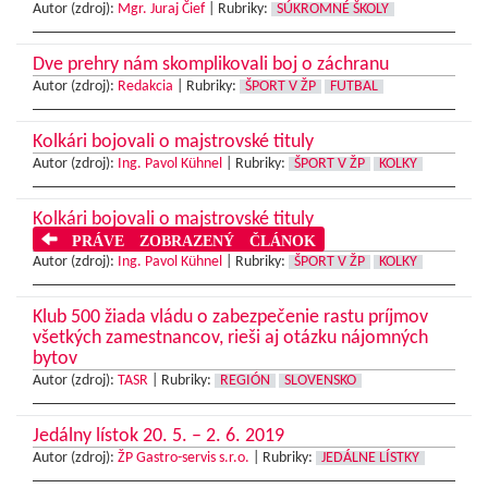
Autor (zdroj):
Mgr. Juraj Čief
|
Rubriky:
SÚKROMNÉ ŠKOLY
Dve prehry nám skomplikovali boj o záchranu
Autor (zdroj):
Redakcia
|
Rubriky:
ŠPORT V ŽP
FUTBAL
Kolkári bojovali o majstrovské tituly
Autor (zdroj):
Ing. Pavol Kühnel
|
Rubriky:
ŠPORT V ŽP
KOLKY
Kolkári bojovali o majstrovské tituly
PRÁVE ZOBRAZENÝ ČLÁNOK
Autor (zdroj):
Ing. Pavol Kühnel
|
Rubriky:
ŠPORT V ŽP
KOLKY
Klub 500 žiada vládu o zabezpečenie rastu príjmov
všetkých zamestnancov, rieši aj otázku nájomných
bytov
Autor (zdroj):
TASR
|
Rubriky:
REGIÓN
SLOVENSKO
Jedálny lístok 20. 5. – 2. 6. 2019
Autor (zdroj):
ŽP Gastro-servis s.r.o.
|
Rubriky:
JEDÁLNE LÍSTKY