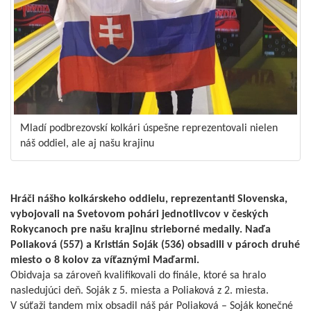
Mladí podbrezovskí kolkári úspešne reprezentovali nielen
náš oddiel, ale aj našu krajinu
Hráči nášho kolkárskeho oddielu, reprezentanti Slovenska,
vybojovali na Svetovom pohári jednotlivcov v českých
Rokycanoch pre našu krajinu strieborné medaily. Naďa
Poliaková (557) a Kristián Soják (536) obsadili v pároch druhé
miesto o 8 kolov za víťaznými Maďarmi.
Obidvaja sa zároveň kvalifikovali do finále, ktoré sa hralo
nasledujúci deň. Soják z 5. miesta a Poliaková z 2. miesta.
V súťaži tandem mix obsadil náš pár Poliaková – Soják konečné