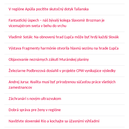
V regióne Apúlia pocítite skutočný dotyk Talianska
Fantastický úspech – náš bývalý kolega Slavomír Brozman je
vicemajstrom sveta v behu do vrchu
Vladimír Soták: Na obnovený hrad Ľupča môže byť hrdý každý Slovák
Výstava Fragmenty harmónie otvorila hlavnú sezónu na hrade Ľupča
Objavovanie neznámych zákutí Muránskej planiny
Železiarne Podbrezová dosiahli v projekte CPW vynikajúce výsledky
Andrej Jursa: Kvalita musí byť prirodzenou súčasťou práce všetkých
zamestnancov
Záchranári s novým ultrazvukom
Dobrá správa pre ženy v regióne
Navštívte slovenské Rio a kochajte sa úžasnými výhľadmi