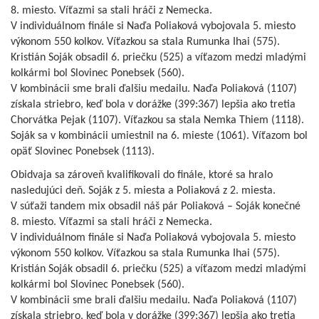
8. miesto. Víťazmi sa stali hráči z Nemecka.
V individuálnom finále si Naďa Poliaková vybojovala 5. miesto
výkonom 550 kolkov. Víťazkou sa stala Rumunka Ihai (575).
Kristián Soják obsadil 6. priečku (525) a víťazom medzi mladými
kolkármi bol Slovinec Ponebsek (560).
V kombinácii sme brali ďalšiu medailu. Naďa Poliaková (1107)
získala striebro, keď bola v dorážke (399:367) lepšia ako tretia
Chorvátka Pejak (1107). Víťazkou sa stala Nemka Thiem (1118).
Soják sa v kombinácii umiestnil na 6. mieste (1061). Víťazom bol
opäť Slovinec Ponebsek (1113).
Obidvaja sa zároveň kvalifikovali do finále, ktoré sa hralo
nasledujúci deň. Soják z 5. miesta a Poliaková z 2. miesta.
V súťaži tandem mix obsadil náš pár Poliaková – Soják konečné
8. miesto. Víťazmi sa stali hráči z Nemecka.
V individuálnom finále si Naďa Poliaková vybojovala 5. miesto
výkonom 550 kolkov. Víťazkou sa stala Rumunka Ihai (575).
Kristián Soják obsadil 6. priečku (525) a víťazom medzi mladými
kolkármi bol Slovinec Ponebsek (560).
V kombinácii sme brali ďalšiu medailu. Naďa Poliaková (1107)
získala striebro, keď bola v dorážke (399:367) lepšia ako tretia