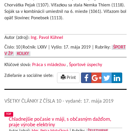
Chorvátka Pejak (1107). Víťazkou sa stala Nemka Thiem (1118).
Soják sa v kombinácii umiestnil na 6. mieste (1061). Víťazom bol
opäť Slovinec Ponebsek (1113).
Autor (zdroj):
Ing. Pavol Kühnel
Číslo: 10|Ročník: LXXV | Vyšlo:
17. mája 2019
|
Rubriky:
ŠPORT
V ŽP
KOLKY
Kľúčové slová:
Práca s mládežou
,
Športové úspechy
Zdieľanie a sociálne siete:
Print
VŠETKY ČLÁNKY Z ČÍSLA 10
- vydané: 17. mája 2019
TOP
Chladnejšie počasie v máji, s občasným dažďom,
praje výrobe elektriny
Autor (zdroj):
Mgr. Petra Motyčková
|
Rubriky:
ŽELEZIARNE