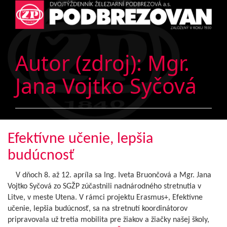
Autor (zdroj):
Mgr.
Jana Vojtko Syčová
Efektívne učenie, lepšia
budúcnosť
V dňoch 8. až 12. apríla sa Ing. Iveta Bruončová a Mgr. Jana
Vojtko Syčová zo SGŽP zúčastnili nadnárodného stretnutia v
Litve, v meste Utena. V rámci projektu Erasmus+, Efektívne
učenie, lepšia budúcnosť, sa na stretnutí koordinátorov
pripravovala už tretia mobilita pre žiakov a žiačky našej školy,