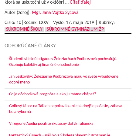
ktorá sa uskutoční už v októbri …
Čítať ďalej
Autor (zdroj):
Mgr. Jana Vojtko Syčová
Číslo: 10|Ročník: LXXV | Vyšlo:
17. mája 2019
|
Rubriky:
SÚKROMNÉ ŠKOLY
SÚKROMNÉ GYMNÁZIUM ŽP
ODPORÚČANÉ ČLÁNKY
Študenti si letnú brigádu v Železiarňach Podbrezová pochvaľujú.
Oceňujú kolektív aj finančné ohodnotenie
Ján Leskovský: Železiarne Podbrezová majú vo svete vybudované
dobré meno
Čo je dôchodková prognóza a ako ju máme chápať?
Golfový tábor na Táľoch nepokazilo ani chladnejšie počasie, zábava
bola výborná
V regióne Apúlia pocítite skutočný dotyk Talianska
Fantastický úspech – náš bývalý kolega Slavomír Brozman je