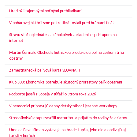
Hrad ožil tajomnými nočnými prehliadkami
V pohárovej histórii sme po tretíkrát ostali pred bránami finále
Stravu si už objednáte z akéhokoľvek zariadenia s prístupom na
internet
Martin Čermák: Obchod s hutníckou produkciou bol na českom trhu
opatrný
Zamestnanecká palivová karta SLOVNAFT
Klub 500: Ekonomika potrebuje skutočný prorastový balík opatrení
Podporte jaseň z Lopeja v súťaži o Strom roka 2026
V nemocnici pripravujú denný detský tábor i jesenné workshopy
Stredoškolskú etapu zavŕšili maturitou a prijatím do rodiny železiarov
Umelec Pavel Siman vystavuje na hrade Ľupča, jeho diela obdivujú aj
turisti v horách