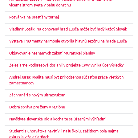
vicemajstrom sveta v behu do vrchu
Pozvánka na prestížny turnaj
Vladimír Soták: Na obnovený hrad Ľupča môže byť hrdý každý Slovák
Výstava Fragmenty harmónie otvorila hlavnú sezónu na hrade Ľupča
Objavovanie neznámych zákutí Muránskej planiny
Železiarne Podbrezová dosiahli v projekte CPW vynikajúce výsledky
Andrej Jursa: Kvalita musí byť prirodzenou súčasťou práce všetkých
zamestnancov
Záchranári s novým ultrazvukom
Dobrá správa pre ženy v regióne
Navštívte slovenské Rio a kochajte sa úžasnými výhľadmi
Študenti z Chorvátska navštívili našu školu, zážitkom bola najmä
exkurzia v železiarňach