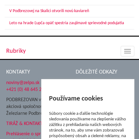
V Podbrezovej na Skalici otvorili novú kaviareň
Leto na hrade Ľupča opäť spestria zaujímavé sprievodné podujatia
Rubriky
Toggl
navig
KONTAKTY
DÔLEŽITÉ ODKAZY
noviny@zelpo.sk
Hrad Ľupča
+421 (0) 48 645 2711
Súkromná spojená škola ŽP
Nadácia Železiarne
Používame cookies
PODBREZOVAN vydáva
Podbrezová
akciová spoločnosť
Hutnícke múzeum
Železiarne Podbrezová
Súbory cookie a ďalšie technológie
ŽP Informatika s.r.o.
sledovania používame na zlepšenie vášho
TIRÁŽ & KONTAKT
ŠK Železiarne Podbrezová
zážitku z prehliadania našich webových
stránok, na to, aby sme vám zobrazovali
Tále a.s.
Prehlásenie o spracovaní
prispôsobený obsah a cielené reklamy, na