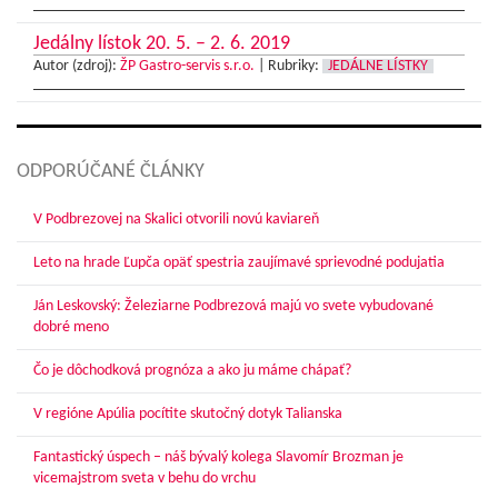
Jedálny lístok 20. 5. – 2. 6. 2019
Autor (zdroj):
ŽP Gastro-servis s.r.o.
|
Rubriky:
JEDÁLNE LÍSTKY
ODPORÚČANÉ ČLÁNKY
V Podbrezovej na Skalici otvorili novú kaviareň
Leto na hrade Ľupča opäť spestria zaujímavé sprievodné podujatia
Ján Leskovský: Železiarne Podbrezová majú vo svete vybudované
dobré meno
Čo je dôchodková prognóza a ako ju máme chápať?
V regióne Apúlia pocítite skutočný dotyk Talianska
Fantastický úspech – náš bývalý kolega Slavomír Brozman je
vicemajstrom sveta v behu do vrchu