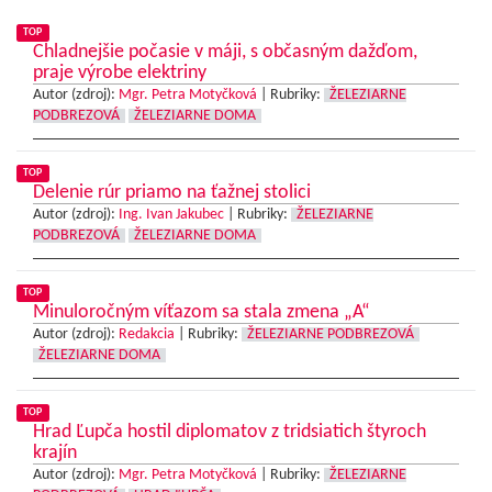
TOP
Chladnejšie počasie v máji, s občasným dažďom,
praje výrobe elektriny
Autor (zdroj):
Mgr. Petra Motyčková
|
Rubriky:
ŽELEZIARNE
PODBREZOVÁ
ŽELEZIARNE DOMA
TOP
Delenie rúr priamo na ťažnej stolici
Autor (zdroj):
Ing. Ivan Jakubec
|
Rubriky:
ŽELEZIARNE
PODBREZOVÁ
ŽELEZIARNE DOMA
TOP
Minuloročným víťazom sa stala zmena „A“
Autor (zdroj):
Redakcia
|
Rubriky:
ŽELEZIARNE PODBREZOVÁ
ŽELEZIARNE DOMA
TOP
Hrad Ľupča hostil diplomatov z tridsiatich štyroch
krajín
Autor (zdroj):
Mgr. Petra Motyčková
|
Rubriky:
ŽELEZIARNE