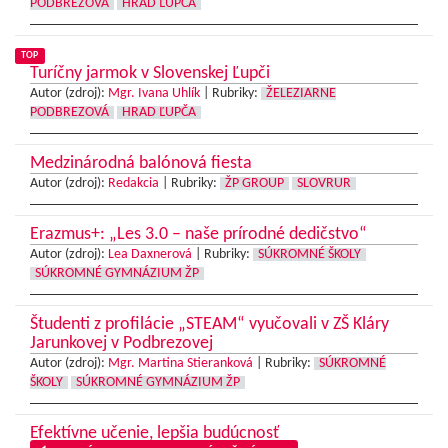
PODBREZOVÁ
HRAD ĽUPČA
TOP
Turíčny jarmok v Slovenskej Ľupči
Autor (zdroj):
Mgr. Ivana Uhlík
|
Rubriky:
ŽELEZIARNE
PODBREZOVÁ
HRAD ĽUPČA
Medzinárodná balónová fiesta
Autor (zdroj):
Redakcia
|
Rubriky:
ŽP GROUP
SLOVRUR
Erazmus+: „Les 3.0 – naše prírodné dedičstvo“
Autor (zdroj):
Lea Daxnerová
|
Rubriky:
SÚKROMNÉ ŠKOLY
SÚKROMNÉ GYMNÁZIUM ŽP
Študenti z profilácie „STEAM“ vyučovali v ZŠ Kláry
Jarunkovej v Podbrezovej
Autor (zdroj):
Mgr. Martina Stieranková
|
Rubriky:
SÚKROMNÉ
ŠKOLY
SÚKROMNÉ GYMNÁZIUM ŽP
Efektívne učenie, lepšia budúcnosť