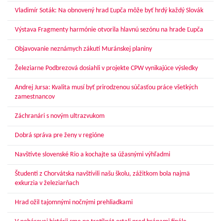
Vladimír Soták: Na obnovený hrad Ľupča môže byť hrdý každý Slovák
Výstava Fragmenty harmónie otvorila hlavnú sezónu na hrade Ľupča
Objavovanie neznámych zákutí Muránskej planiny
Železiarne Podbrezová dosiahli v projekte CPW vynikajúce výsledky
Andrej Jursa: Kvalita musí byť prirodzenou súčasťou práce všetkých
zamestnancov
Záchranári s novým ultrazvukom
Dobrá správa pre ženy v regióne
Navštívte slovenské Rio a kochajte sa úžasnými výhľadmi
Študenti z Chorvátska navštívili našu školu, zážitkom bola najmä
exkurzia v železiarňach
Hrad ožil tajomnými nočnými prehliadkami