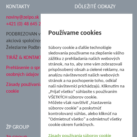
KONTAKTY
DÔLEŽITÉ ODKAZY
noviny@zelpo.sk
Hrad Ľupča
+421 (0) 48 645 2711
Súkromná spojená škola ŽP
Nadácia Železiarne
Používame cookies
PODBREZOVAN vydáva
Podbrezová
akciová spoločnosť
Hutnícke múzeum
Železiarne Podbrezová
Súbory cookie a ďalšie technológie
ŽP Informatika s.r.o.
sledovania používame na zlepšenie vášho
TIRÁŽ & KONTAKT
ŠK Železiarne Podbrezová
zážitku z prehliadania našich webových
Tále a.s.
stránok, na to, aby sme vám zobrazovali
Prehlásenie o spracovaní
prispôsobený obsah a cielené reklamy, na
osobných údajov
analýzu návštevnosti našich webových
stránok a na pochopenie toho, odkiaľ
Zásady používania súborov
naši návštevníci prichádzajú. Kliknutím na
cookie
„Prijať všetko” súhlasíte s používaním
VŠETKÝCH súborov cookie.
Môžete však navštíviť „Nastavenia
súborov cookie” a poskytnúť
kontrolovaný súhlas, alebo kliknúť na
“Odmietnuť všetko” a odmietnuť všetky
cookie okrem funkčnych.
ŽP GROUP
Zásady používania súborov cookie