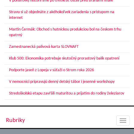
V pohárovej histórii sme po tretíkrát ostali pred bránami finále
Stravu si už objednáte z akéhokoľvek zariadenia s prístupom na
internet
Martin Čermák: Obchod s hutníckou produkciou bol na českom trhu
opatrný
Zamestnanecká palivová karta SLOVNAFT
Klub 500: Ekonomika potrebuje skutočný prorastový balík opatrení
Podporte jaseň z Lopeja v súťaži o Strom roka 2026
V nemocnici pripravujú denný detský tábor i jesenné workshopy
Stredoškolskú etapu zavŕšili maturitou a prijatím do rodiny železiarov
Rubriky
Toggl
navig