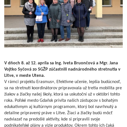
V dňoch 8. až 12. apríla sa Ing. Iveta Bruončová a Mgr. Jana
Vojtko Syčová zo SGŽP zúčastnili nadnárodného stretnutia v
Litve, v meste Utena.
V rámci projektu Erasmus+, Efektívne učenie, lepšia budúcnosť,
sa na stretnutí koordinátorov pripravovala už tretia mobilita pre
žiakov a žiačky našej školy, ktorá sa uskutoční už v októbri tohto
roka. Poľské mesto Gdaňsk privíta našich zástupcov s bohatým
edukatívnym aj kultúrnym programom, ktorý bol navrhnutý a
detailne pripravený práve v Litve. Žiaci a žiačky budú môcť
nadviazať na predošlé aktivity, kde si pripravili svoje
podnikateľské plány a vízie produktov. Okrem tohto ich čaká