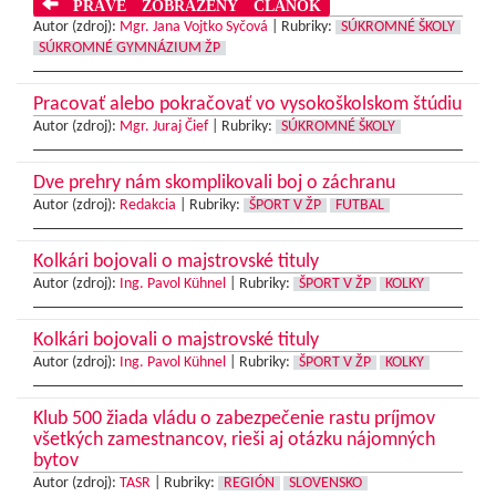
PRÁVE ZOBRAZENÝ ČLÁNOK
Autor (zdroj):
Mgr. Jana Vojtko Syčová
|
Rubriky:
SÚKROMNÉ ŠKOLY
SÚKROMNÉ GYMNÁZIUM ŽP
Pracovať alebo pokračovať vo vysokoškolskom štúdiu
Autor (zdroj):
Mgr. Juraj Čief
|
Rubriky:
SÚKROMNÉ ŠKOLY
Dve prehry nám skomplikovali boj o záchranu
Autor (zdroj):
Redakcia
|
Rubriky:
ŠPORT V ŽP
FUTBAL
Kolkári bojovali o majstrovské tituly
Autor (zdroj):
Ing. Pavol Kühnel
|
Rubriky:
ŠPORT V ŽP
KOLKY
Kolkári bojovali o majstrovské tituly
Autor (zdroj):
Ing. Pavol Kühnel
|
Rubriky:
ŠPORT V ŽP
KOLKY
Klub 500 žiada vládu o zabezpečenie rastu príjmov
všetkých zamestnancov, rieši aj otázku nájomných
bytov
Autor (zdroj):
TASR
|
Rubriky:
REGIÓN
SLOVENSKO