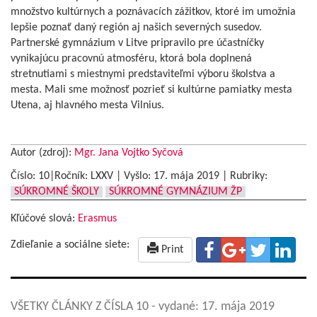
množstvo kultúrnych a poznávacích zážitkov, ktoré im umožnia
lepšie poznať daný región aj našich severných susedov.
Partnerské gymnázium v Litve pripravilo pre účastníčky
vynikajúcu pracovnú atmosféru, ktorá bola doplnená
stretnutiami s miestnymi predstaviteľmi výboru školstva a
mesta. Mali sme možnosť pozrieť si kultúrne pamiatky mesta
Utena, aj hlavného mesta Vilnius.
Autor (zdroj):
Mgr. Jana Vojtko Syčová
Číslo: 10|Ročník: LXXV | Vyšlo:
17. mája 2019
|
Rubriky:
SÚKROMNÉ ŠKOLY
SÚKROMNÉ GYMNÁZIUM ŽP
Kľúčové slová:
Erasmus
Zdieľanie a sociálne siete:
Print
VŠETKY ČLÁNKY Z ČÍSLA 10
- vydané: 17. mája 2019