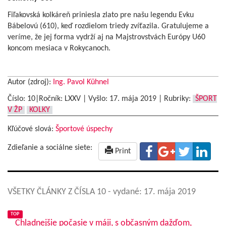
Fiľakovská kolkáreň priniesla zlato pre našu legendu Evku
Bábelovú (610), keď rozdielom triedy zvíťazila. Gratulujeme a
veríme, že jej forma vydrží aj na Majstrovstvách Európy U60
koncom mesiaca v Rokycanoch.
Autor (zdroj):
Ing. Pavol Kühnel
Číslo: 10|Ročník: LXXV | Vyšlo:
17. mája 2019
|
Rubriky:
ŠPORT
V ŽP
KOLKY
Kľúčové slová:
Športové úspechy
Zdieľanie a sociálne siete:
Print
VŠETKY ČLÁNKY Z ČÍSLA 10
- vydané: 17. mája 2019
TOP
Chladnejšie počasie v máji, s občasným dažďom,