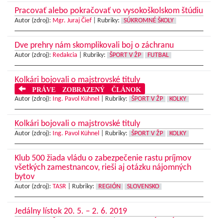
Pracovať alebo pokračovať vo vysokoškolskom štúdiu
Autor (zdroj):
Mgr. Juraj Čief
|
Rubriky:
SÚKROMNÉ ŠKOLY
Dve prehry nám skomplikovali boj o záchranu
Autor (zdroj):
Redakcia
|
Rubriky:
ŠPORT V ŽP
FUTBAL
Kolkári bojovali o majstrovské tituly
PRÁVE ZOBRAZENÝ ČLÁNOK
Autor (zdroj):
Ing. Pavol Kühnel
|
Rubriky:
ŠPORT V ŽP
KOLKY
Kolkári bojovali o majstrovské tituly
Autor (zdroj):
Ing. Pavol Kühnel
|
Rubriky:
ŠPORT V ŽP
KOLKY
Klub 500 žiada vládu o zabezpečenie rastu príjmov
všetkých zamestnancov, rieši aj otázku nájomných
bytov
Autor (zdroj):
TASR
|
Rubriky:
REGIÓN
SLOVENSKO
Jedálny lístok 20. 5. – 2. 6. 2019