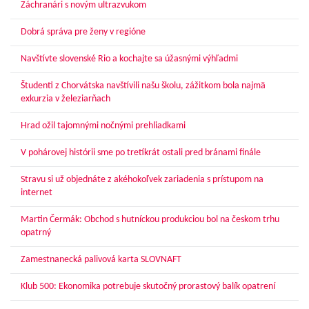
Záchranári s novým ultrazvukom
Dobrá správa pre ženy v regióne
Navštívte slovenské Rio a kochajte sa úžasnými výhľadmi
Študenti z Chorvátska navštívili našu školu, zážitkom bola najmä
exkurzia v železiarňach
Hrad ožil tajomnými nočnými prehliadkami
V pohárovej histórii sme po tretíkrát ostali pred bránami finále
Stravu si už objednáte z akéhokoľvek zariadenia s prístupom na
internet
Martin Čermák: Obchod s hutníckou produkciou bol na českom trhu
opatrný
Zamestnanecká palivová karta SLOVNAFT
Klub 500: Ekonomika potrebuje skutočný prorastový balík opatrení