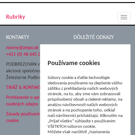
Rubriky
Toggl
navig
KONTAKTY
DÔLEŽITÉ ODKAZY
noviny@zelpo.sk
Hrad Ľupča
+421 (0) 48 645 2711
Súkromná spojená škola ŽP
Nadácia Železiarne
Používame cookies
PODBREZOVAN vydáva
Podbrezová
akciová spoločnosť
Hutnícke múzeum
Železiarne Podbrezová
Súbory cookie a ďalšie technológie
ŽP Informatika s.r.o.
sledovania používame na zlepšenie vášho
TIRÁŽ & KONTAKT
ŠK Železiarne Podbrezová
zážitku z prehliadania našich webových
stránok, na to, aby sme vám zobrazovali
Tále a.s.
Prehlásenie o spracovaní
prispôsobený obsah a cielené reklamy, na
osobných údajov
analýzu návštevnosti našich webových
stránok a na pochopenie toho, odkiaľ
Zásady používania súborov
naši návštevníci prichádzajú. Kliknutím na
cookie
„Prijať všetko” súhlasíte s používaním
VŠETKÝCH súborov cookie.
Môžete však navštíviť „Nastavenia