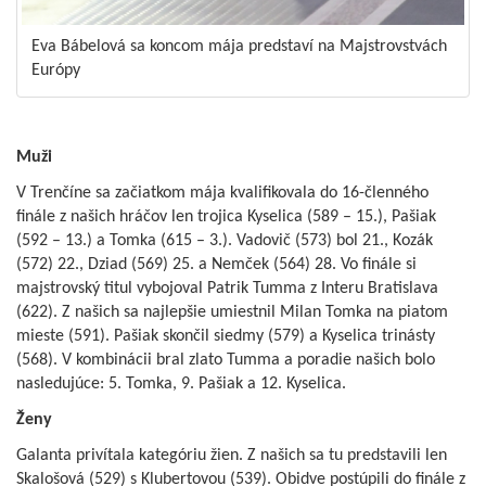
Eva Bábelová sa koncom mája predstaví na Majstrovstvách
Európy
Muži
V Trenčíne sa začiatkom mája kvalifikovala do 16-členného
finále z našich hráčov len trojica Kyselica (589 – 15.), Pašiak
(592 – 13.) a Tomka (615 – 3.). Vadovič (573) bol 21., Kozák
(572) 22., Dziad (569) 25. a Nemček (564) 28. Vo finále si
majstrovský titul vybojoval Patrik Tumma z Interu Bratislava
(622). Z našich sa najlepšie umiestnil Milan Tomka na piatom
mieste (591). Pašiak skončil siedmy (579) a Kyselica trinásty
(568). V kombinácii bral zlato Tumma a poradie našich bolo
nasledujúce: 5. Tomka, 9. Pašiak a 12. Kyselica.
Ženy
Galanta privítala kategóriu žien. Z našich sa tu predstavili len
Skalošová (529) s Klubertovou (539). Obidve postúpili do finále z