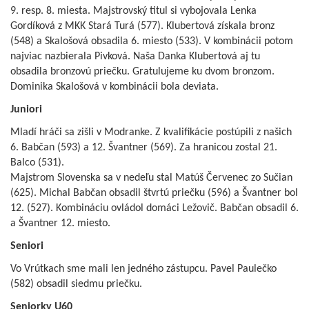
9. resp. 8. miesta. Majstrovský titul si vybojovala Lenka
Gordíková z MKK Stará Turá (577). Klubertová získala bronz
(548) a Skalošová obsadila 6. miesto (533). V kombinácii potom
najviac nazbierala Pivková. Naša Danka Klubertová aj tu
obsadila bronzovú priečku. Gratulujeme ku dvom bronzom.
Dominika Skalošová v kombinácii bola deviata.
Juniori
Mladí hráči sa zišli v Modranke. Z kvalifikácie postúpili z našich
6. Babčan (593) a 12. Švantner (569). Za hranicou zostal 21.
Balco (531).
Majstrom Slovenska sa v nedeľu stal Matúš Červenec zo Sučian
(625). Michal Babčan obsadil štvrtú priečku (596) a Švantner bol
12. (527). Kombináciu ovládol domáci Ležovič. Babčan obsadil 6.
a Švantner 12. miesto.
Seniori
Vo Vrútkach sme mali len jedného zástupcu. Pavel Paulečko
(582) obsadil siedmu priečku.
Seniorky U60