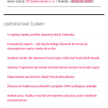
Autor (zdroj):
ŽP Gastro-servis s.r.o.
|
Rubriky:
JEDÁLNE LÍSTKY
ODPORÚČANÉ ČLÁNKY
V regióne Apúlia pocítite skutočný dotyk Talianska
Fantastický úspech – náš bývalý kolega Slavomír Brozman je
vicemajstrom sveta v behu do vrchu
Vladimír Soták: Na obnovený hrad Ľupča môže byť hrdý každý Slovák
Výstava Fragmenty harmónie otvorila hlavnú sezónu na hrade Ľupča
Objavovanie neznámych zákutí Muránskej planiny
Železiarne Podbrezová dosiahli v projekte CPW vynikajúce výsledky
Andrej Jursa: Kvalita musí byť prirodzenou súčasťou práce všetkých
zamestnancov