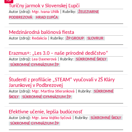
TOP
Turíčny jarmok v Slovenskej Ľupči
Autor (zdroj):
Mgr. Ivana Uhlík
|
Rubriky:
ŽELEZIARNE
PODBREZOVÁ
HRAD ĽUPČA
Medzinárodná balónová fiesta
Autor (zdroj):
Redakcia
|
Rubriky:
ŽP GROUP
SLOVRUR
Erazmus+: „Les 3.0 – naše prírodné dedičstvo“
Autor (zdroj):
Lea Daxnerová
|
Rubriky:
SÚKROMNÉ ŠKOLY
SÚKROMNÉ GYMNÁZIUM ŽP
Študenti z profilácie „STEAM“ vyučovali v ZŠ Kláry
Jarunkovej v Podbrezovej
Autor (zdroj):
Mgr. Martina Stieranková
|
Rubriky:
SÚKROMNÉ
ŠKOLY
SÚKROMNÉ GYMNÁZIUM ŽP
Efektívne učenie, lepšia budúcnosť
Autor (zdroj):
Mgr. Jana Vojtko Syčová
|
Rubriky:
SÚKROMNÉ ŠKOLY
SÚKROMNÉ GYMNÁZIUM ŽP