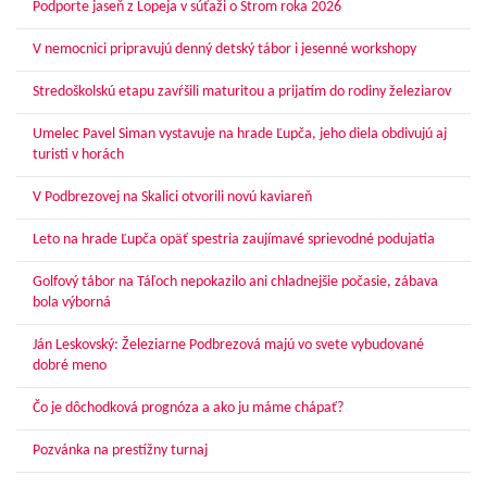
Podporte jaseň z Lopeja v súťaži o Strom roka 2026
V nemocnici pripravujú denný detský tábor i jesenné workshopy
Stredoškolskú etapu zavŕšili maturitou a prijatím do rodiny železiarov
Umelec Pavel Siman vystavuje na hrade Ľupča, jeho diela obdivujú aj
turisti v horách
V Podbrezovej na Skalici otvorili novú kaviareň
Leto na hrade Ľupča opäť spestria zaujímavé sprievodné podujatia
Golfový tábor na Táľoch nepokazilo ani chladnejšie počasie, zábava
bola výborná
Ján Leskovský: Železiarne Podbrezová majú vo svete vybudované
dobré meno
Čo je dôchodková prognóza a ako ju máme chápať?
Pozvánka na prestížny turnaj