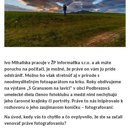
Ivo Mihaliska pracuje v ŽP Informatika s.r.o. a ak máte
poruchu na počítači, je možné, že práve on vám ju príde
odstrániť. Možno ho však stretnúť aj v prírode s
neodmysliteľným fotoaparátom na krku. Roky obdivujeme
na výstave „S Granusom na lavici“ v obci Podbrezová
umelecké diela členov fotoklubu a medzi nimi nechýbajú
jeho čarovné krajinky či portréty. Práve to nás inšpirovalo k
rozhovoru o jeho zaujímavom koníčku – fotografovaní:
Na úvod, kedy vás to chytilo a čo ovplyvnilo, že ste sa začali
venovať práve fotografovaniu?