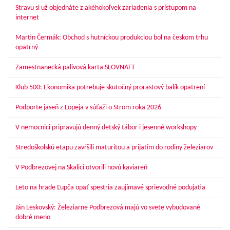
Stravu si už objednáte z akéhokoľvek zariadenia s prístupom na
internet
Martin Čermák: Obchod s hutníckou produkciou bol na českom trhu
opatrný
Zamestnanecká palivová karta SLOVNAFT
Klub 500: Ekonomika potrebuje skutočný prorastový balík opatrení
Podporte jaseň z Lopeja v súťaži o Strom roka 2026
V nemocnici pripravujú denný detský tábor i jesenné workshopy
Stredoškolskú etapu zavŕšili maturitou a prijatím do rodiny železiarov
V Podbrezovej na Skalici otvorili novú kaviareň
Leto na hrade Ľupča opäť spestria zaujímavé sprievodné podujatia
Ján Leskovský: Železiarne Podbrezová majú vo svete vybudované
dobré meno