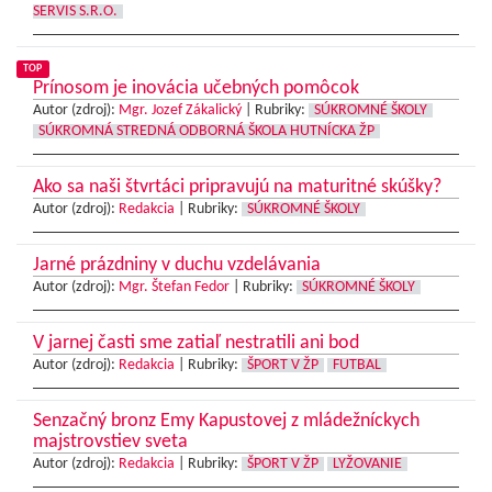
SERVIS S.R.O.
TOP
Prínosom je inovácia učebných pomôcok
Autor (zdroj):
Mgr. Jozef Zákalický
|
Rubriky:
SÚKROMNÉ ŠKOLY
SÚKROMNÁ STREDNÁ ODBORNÁ ŠKOLA HUTNÍCKA ŽP
Ako sa naši štvrtáci pripravujú na maturitné skúšky?
Autor (zdroj):
Redakcia
|
Rubriky:
SÚKROMNÉ ŠKOLY
Jarné prázdniny v duchu vzdelávania
Autor (zdroj):
Mgr. Štefan Fedor
|
Rubriky:
SÚKROMNÉ ŠKOLY
V jarnej časti sme zatiaľ nestratili ani bod
Autor (zdroj):
Redakcia
|
Rubriky:
ŠPORT V ŽP
FUTBAL
Senzačný bronz Emy Kapustovej z mládežníckych
majstrovstiev sveta
Autor (zdroj):
Redakcia
|
Rubriky:
ŠPORT V ŽP
LYŽOVANIE