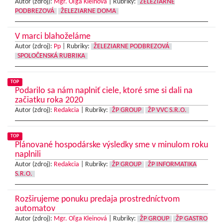
Autor (zdroj):
Mgr. Oľga Kleinová
|
Rubriky:
ŽELEZIARNE
PODBREZOVÁ
ŽELEZIARNE DOMA
V marci blahoželáme
Autor (zdroj):
Pp
|
Rubriky:
ŽELEZIARNE PODBREZOVÁ
SPOLOČENSKÁ RUBRIKA
TOP
Podarilo sa nám naplniť ciele, ktoré sme si dali na
začiatku roka 2020
Autor (zdroj):
Redakcia
|
Rubriky:
ŽP GROUP
ŽP VVC S.R.O.
TOP
Plánované hospodárske výsledky sme v minulom roku
naplnili
Autor (zdroj):
Redakcia
|
Rubriky:
ŽP GROUP
ŽP INFORMATIKA
S.R.O.
Rozširujeme ponuku predaja prostredníctvom
automatov
Autor (zdroj):
Mgr. Oľga Kleinová
|
Rubriky:
ŽP GROUP
ŽP GASTRO