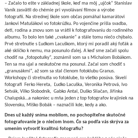
– Začalo to ešte v základnej škole, keď ma môj „ujčok“ Stanislav
Vaník zasvätil do chémie pri vyvolávaní filmov a výrobe
fotografií. Na strednej škole som občas pomáhal kamarátovi
Jankovi Matušákovi vo fotokrúžku. Po vojenčine prišla svadba,
deti, rodina a znovu som sa vrátil k fotografovaniu do rodinného
albumu. To bolo len také „cvakanie“ a stále tomu niečo chýbalo.
Prvé stretnutie s Ľudkom Lacuškom, ktorý mi poradil aký foťák a
aké sklíčko k nemu, ma posunulo ďalej. A keď sme začali spolu
chodiť na „fotopotulky“, zoznámil som sa s Michalom Bobákom.
Ten sa ma ujal a neskutočne ma posunul. Začal som chodiť s
„granusákmi“, až som sa stal členom fotoklubu Granus.
Workshopy či stretnutia vo fotoklube, to všetko posúva. Skvelí
fotografi Ferko Hereta, Ľudko Lacuška, Veronika Petrová, Ivo
Setvák, Vilko Slobodník, Gabko Antal, Duško Sliačan, Jiřinka
Chalupská…a nakoniec u mňa jeden z top fotografov krajiniek na
Slovensku, Miško Bobák – naznačili kde, kedy a ako.
Dnes už každý sníma mobilom, no pochopiteľne skutočné
fotografovanie je o niečom inom. Čo sa podľa vás skrýva za
umením vytvoriť kvalitnú fotografiu?