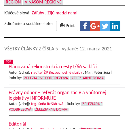
REGIÓN
V NAŠOM REGIÓNE
Kľúčové slová:
Záľuby
,
Žijú medzi nami
Zdieľanie a sociálne siete:
Print
VŠETKY ČLÁNKY Z ČÍSLA 5
- vydané: 12. marca 2021
TOP
Plánovaná rekonštrukcia cesty I/66 sa blíži
Autor (zdroj):
riaditeľ ŽP Bezpečnostné služby
, Mgr. Peter Suja |
Rubriky:
ŽELEZIARNE PODBREZOVÁ
ŽELEZIARNE DOMA
Právny odbor – referát organizácie a vnútornej
legislatívy INFORMUJE
Autor (zdroj):
Ing. Soňa Roštárová
|
Rubriky:
ŽELEZIARNE
PODBREZOVÁ
ŽELEZIARNE DOMA
Editoriál