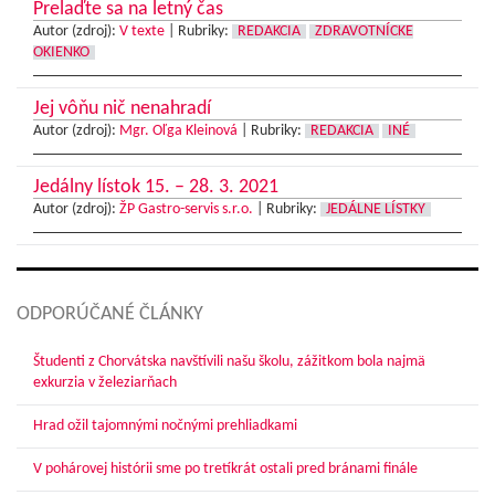
Prelaďte sa na letný čas
Autor (zdroj):
V texte
|
Rubriky:
REDAKCIA
ZDRAVOTNÍCKE
OKIENKO
Jej vôňu nič nenahradí
Autor (zdroj):
Mgr. Oľga Kleinová
|
Rubriky:
REDAKCIA
INÉ
Jedálny lístok 15. – 28. 3. 2021
Autor (zdroj):
ŽP Gastro-servis s.r.o.
|
Rubriky:
JEDÁLNE LÍSTKY
ODPORÚČANÉ ČLÁNKY
Študenti z Chorvátska navštívili našu školu, zážitkom bola najmä
exkurzia v železiarňach
Hrad ožil tajomnými nočnými prehliadkami
V pohárovej histórii sme po tretíkrát ostali pred bránami finále