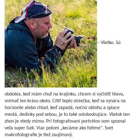
– Všetko. Sú
obdobia, keď mám chuť na krajinku, chcem si vyčistiť hlavu,
vnímať len krásu okolo. Cítiť teplo slniečka, keď sa vynára na
horizonte alebo chlad, keď zapadá, nočnú oblohu a spiace
mestá, dedinky pod sebou, je to také oslobodzujúce. Všetok ten
zhon je vtedy mimo. Pri fotografovaní portrétov som spoznal
veľa super ľudí. Viac potom „kecáme ako fotíme“. Svet
makrofotografie je tiež zaujímavý.