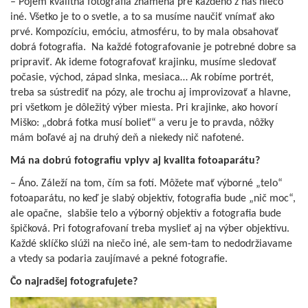
– Pojem kvalitná fotografia znamená pre každého z nás niečo
iné. Všetko je to o svetle, a to sa musíme naučiť vnímať ako
prvé. Kompozíciu, emóciu, atmosféru, to by mala obsahovať
dobrá fotografia. Na každé fotografovanie je potrebné dobre sa
pripraviť. Ak ideme fotografovať krajinku, musíme sledovať
počasie, východ, západ slnka, mesiaca… Ak robíme portrét,
treba sa sústrediť na pózy, ale trochu aj improvizovať a hlavne,
pri všetkom je dôležitý výber miesta. Pri krajinke, ako hovorí
Miško: „dobrá fotka musí bolieť“ a veru je to pravda, nôžky
mám boľavé aj na druhý deň a niekedy nič nafotené.
Má na dobrú fotografiu vplyv aj kvalita fotoaparátu?
– Áno. Záleží na tom, čím sa fotí. Môžete mať výborné „telo“
fotoaparátu, no keď je slabý objektív, fotografia bude „nič moc“,
ale opačne, slabšie telo a výborný objektív a fotografia bude
špičková. Pri fotografovaní treba myslieť aj na výber objektívu.
Každé sklíčko slúži na niečo iné, ale sem-tam to nedodržiavame
a vtedy sa podaria zaujímavé a pekné fotografie.
Čo najradšej fotografujete?