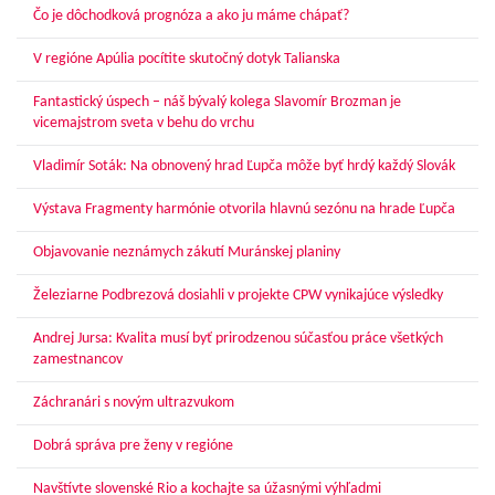
Čo je dôchodková prognóza a ako ju máme chápať?
V regióne Apúlia pocítite skutočný dotyk Talianska
Fantastický úspech – náš bývalý kolega Slavomír Brozman je
vicemajstrom sveta v behu do vrchu
Vladimír Soták: Na obnovený hrad Ľupča môže byť hrdý každý Slovák
Výstava Fragmenty harmónie otvorila hlavnú sezónu na hrade Ľupča
Objavovanie neznámych zákutí Muránskej planiny
Železiarne Podbrezová dosiahli v projekte CPW vynikajúce výsledky
Andrej Jursa: Kvalita musí byť prirodzenou súčasťou práce všetkých
zamestnancov
Záchranári s novým ultrazvukom
Dobrá správa pre ženy v regióne
Navštívte slovenské Rio a kochajte sa úžasnými výhľadmi