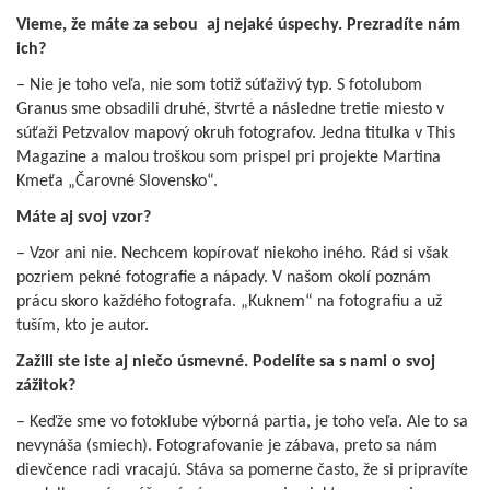
Vieme, že máte za sebou aj nejaké úspechy. Prezradíte nám
ich?
– Nie je toho veľa, nie som totiž súťaživý typ. S fotolubom
Granus sme obsadili druhé, štvrté a následne tretie miesto v
súťaži Petzvalov mapový okruh fotografov. Jedna titulka v This
Magazine a malou troškou som prispel pri projekte Martina
Kmeťa „Čarovné Slovensko“.
Máte aj svoj vzor?
– Vzor ani nie. Nechcem kopírovať niekoho iného. Rád si však
pozriem pekné fotografie a nápady. V našom okolí poznám
prácu skoro každého fotografa. „Kuknem“ na fotografiu a už
tuším, kto je autor.
Zažili ste iste aj niečo úsmevné. Podelíte sa s nami o svoj
zážitok?
– Keďže sme vo fotoklube výborná partia, je toho veľa. Ale to sa
nevynáša (smiech). Fotografovanie je zábava, preto sa nám
dievčence radi vracajú. Stáva sa pomerne často, že si pripravíte