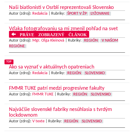
Naši biatlonisti v Osrblí reprezentovali Slovensko
Autor (zdroj):
Redakcia
|
Rubriky:
ŠPORT V ŽP
LYŽOVANIE
Vďaka fotografovaniu sa mi zmenil pohľad na svet
PRÁVE ZOBRAZENÝ ČLÁNOK
Autor (zdroj):
Mgr. Oľga Kleinová
|
Rubriky:
REGIÓN
V NAŠOM
REGIÓNE
TOP
Ako sa vyznať v aktuálnych opatreniach
Autor (zdroj):
Redakcia
|
Rubriky:
REGIÓN
SLOVENSKO
FMMR TUKE patrí medzi progresívne fakulty
Autor (zdroj):
FMMR TUKE
|
Rubriky:
REGIÓN
SLOVENSKO
Najväčšie slovenské fabriky nesúhlasia s tvrdým
lockdownom
Autor (zdroj):
V texte
|
Rubriky:
REGIÓN
SLOVENSKO