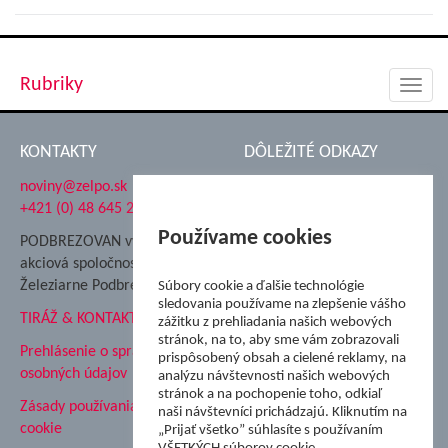
Rubriky
Toggl
navig
KONTAKTY
DÔLEŽITÉ ODKAZY
noviny@zelpo.sk
Hrad Ľupča
+421 (0) 48 645 2711
Súkromná spojená škola ŽP
Nadácia Železiarne
Používame cookies
PODBREZOVAN vydáva
Podbrezová
akciová spoločnosť
Hutnícke múzeum
Železiarne Podbrezová
Súbory cookie a ďalšie technológie
ŽP Informatika s.r.o.
sledovania používame na zlepšenie vášho
TIRÁŽ & KONTAKT
ŠK Železiarne Podbrezová
zážitku z prehliadania našich webových
stránok, na to, aby sme vám zobrazovali
Tále a.s.
Prehlásenie o spracovaní
prispôsobený obsah a cielené reklamy, na
osobných údajov
analýzu návštevnosti našich webových
stránok a na pochopenie toho, odkiaľ
Zásady používania súborov
naši návštevníci prichádzajú. Kliknutím na
cookie
„Prijať všetko” súhlasíte s používaním