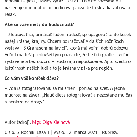
modelku – póza, úžasný výraz… zrazu ju niekto rozosmeje a
nasleduje minimálne polhodinová pauza. Je to skrátka zábava a
relax.
Aké sú vaše méty do budúcnosti?
– Zlepšovať sa, prinášať ľudom radosť, spropagovať tento kúsok
našej krásnej krajiny. Chcem pokračovať v ďalších ročníkoch
výstavy „S Granusom na lavici“, ktorá má veľmi dobrú odozvu.
Veľmi ma teší predovšetkým poznanie, že tie fotografie – voľne
vystavené a bez dozoru – zostávajú nepoškodené. Aj to svedčí o
kultúrnosti našich ľudí a to je krásna vizitka pre región.
Čo vám váš koníček dáva?
– Vďaka fotografovaniu sa mi zmenil pohľad na svet. A jedna
múdrosť na záver: „Nauč dieťa fotografovať a nezostane mu čas
a peniaze na drogy“.
Autor (zdroj):
Mgr. Oľga Kleinová
Číslo: 5|Ročník: LXXVII | Vyšlo:
12. marca 2021
|
Rubriky: