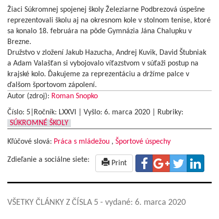
Žiaci Súkromnej spojenej školy Železiarne Podbrezová úspešne
reprezentovali školu aj na okresnom kole v stolnom tenise, ktoré
sa konalo 18. februára na pôde Gymnázia Jána Chalupku v
Brezne.
Družstvo v zložení Jakub Hazucha, Andrej Kuvik, David Štubniak
a Adam Valašťan si vybojovalo víťazstvom v súťaži postup na
krajské kolo. Ďakujeme za reprezentáciu a držíme palce v
ďalšom športovom zápolení.
Autor (zdroj):
Roman Snopko
Číslo: 5|Ročník: LXXVI | Vyšlo:
6. marca 2020
|
Rubriky:
SÚKROMNÉ ŠKOLY
Kľúčové slová:
Práca s mládežou
,
Športové úspechy
Zdieľanie a sociálne siete:
Print
VŠETKY ČLÁNKY Z ČÍSLA 5
- vydané: 6. marca 2020