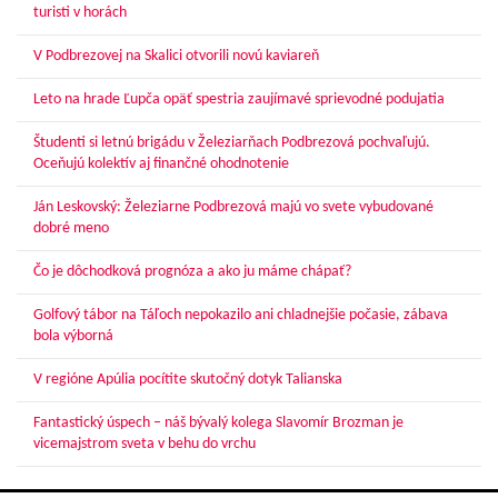
turisti v horách
V Podbrezovej na Skalici otvorili novú kaviareň
Leto na hrade Ľupča opäť spestria zaujímavé sprievodné podujatia
Študenti si letnú brigádu v Železiarňach Podbrezová pochvaľujú.
Oceňujú kolektív aj finančné ohodnotenie
Ján Leskovský: Železiarne Podbrezová majú vo svete vybudované
dobré meno
Čo je dôchodková prognóza a ako ju máme chápať?
Golfový tábor na Táľoch nepokazilo ani chladnejšie počasie, zábava
bola výborná
V regióne Apúlia pocítite skutočný dotyk Talianska
Fantastický úspech – náš bývalý kolega Slavomír Brozman je
vicemajstrom sveta v behu do vrchu