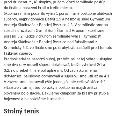
proti druhému z „A“ skupiny, pričom víťazi semifinále postúpili
do finále a porazení hrali o tretie miesto.
Skupinu sa nám podarilo vyhrať, porazili sme postupne obidvoch
súperov, najprv domácu Detvu 1:5 a neskôr aj silné Gymnázium
Andreja Sládkoviča z Banskej Bystrice 4:3. V semifinále sme sa
stretli s družstvom Gymnázium Žiar nad Hronom, ktoré sme
porazili 5:2. Keďže v druhom semifinále vyhrali gymnazisti
Andreja Sládkoviča z Banskej Bystrice nad futsalistami z
Kremničky 6:3, vo finále sme po druhýkrát nastúpili proti tomuto
ťažkému súperovi.
Predpokladal sa náročný súboj, pretože pri našej výhre v skupine
sme dva razy museli súpera doťahovať, keďže vyhrával 2:1 a
3:2, no priebeh finále bol úplne iný. Od začiatku sme na
detvianskej palubovke dominovali a súperovi sme ušli až na 4:1.
V závere sme inkasovali ešte jeden gól, ale celkové skóre 4:2,
víťazstvo v turnaji bez porážky a postup na majstrovstvá
Slovenska bolo sladké. Ďakujeme chlapcom za krásny prístup a
bojovnosť a blahoželáme k úspechu.
Stolný tenis