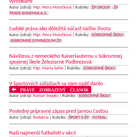
výrobkami
Autor (zdroj):
Mgr. Petra Motyčková
|
Rubriky:
ŽP GROUP
ŽP
TRADE BOHEMIA A.S.
Ľudské práva ako dôležitá súčasť nášho života
Autor (zdroj):
Mgr. Petra Motyčková
|
Rubriky:
SÚKROMNÉ ŠKOLY
SÚKROMNÉ GYMNÁZIUM ŽP
Návšteva z nemeckého Kaiserlauternu v Súkromnej
spojenej škole Železiarne Podbrezová
Autor (zdroj):
Mgr. Marta Sahin
|
Rubriky:
SÚKROMNÉ ŠKOLY
V športových súťažiach sa nám opäť darilo
PRÁVE ZOBRAZENÝ ČLÁNOK
Autor (zdroj):
Roman Snopko
|
Rubriky:
SÚKROMNÉ ŠKOLY
Posledný prípravný zápas pred jarnou časťou
Autor (zdroj):
Redakcia
|
Rubriky:
ŠPORT V ŽP
FUTBAL
Naši najmenší futbalisti v akcii