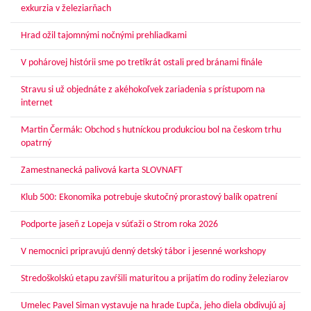
exkurzia v železiarňach
Hrad ožil tajomnými nočnými prehliadkami
V pohárovej histórii sme po tretíkrát ostali pred bránami finále
Stravu si už objednáte z akéhokoľvek zariadenia s prístupom na
internet
Martin Čermák: Obchod s hutníckou produkciou bol na českom trhu
opatrný
Zamestnanecká palivová karta SLOVNAFT
Klub 500: Ekonomika potrebuje skutočný prorastový balík opatrení
Podporte jaseň z Lopeja v súťaži o Strom roka 2026
V nemocnici pripravujú denný detský tábor i jesenné workshopy
Stredoškolskú etapu zavŕšili maturitou a prijatím do rodiny železiarov
Umelec Pavel Siman vystavuje na hrade Ľupča, jeho diela obdivujú aj