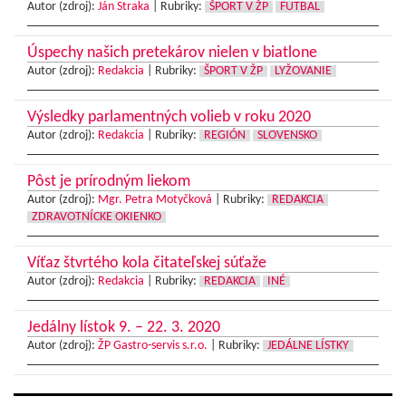
Autor (zdroj):
Ján Straka
|
Rubriky:
ŠPORT V ŽP
FUTBAL
Úspechy našich pretekárov nielen v biatlone
Autor (zdroj):
Redakcia
|
Rubriky:
ŠPORT V ŽP
LYŽOVANIE
Výsledky parlamentných volieb v roku 2020
Autor (zdroj):
Redakcia
|
Rubriky:
REGIÓN
SLOVENSKO
Pôst je prírodným liekom
Autor (zdroj):
Mgr. Petra Motyčková
|
Rubriky:
REDAKCIA
ZDRAVOTNÍCKE OKIENKO
Víťaz štvrtého kola čitateľskej súťaže
Autor (zdroj):
Redakcia
|
Rubriky:
REDAKCIA
INÉ
Jedálny lístok 9. – 22. 3. 2020
Autor (zdroj):
ŽP Gastro-servis s.r.o.
|
Rubriky:
JEDÁLNE LÍSTKY