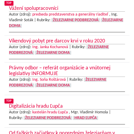
TOP
Vážení spolupracovníci
Autor (zdroj):
predseda predstavenstva a generálny riaditeľ
, Ing.
Vladimír Soták |
Rubriky:
ŽELEZIARNE PODBREZOVÁ
ŽELEZIARNE
DOMA
Víkendový pobyt pre darcov krvi v roku 2020
Autor (zdroj):
Ing. Janka Kochanová
|
Rubriky:
ŽELEZIARNE
PODBREZOVÁ
ŽELEZIARNE DOMA
Právny odbor – referát organizácie a vnútornej
legislatívy INFORMUJE
Autor (zdroj):
Ing. Soňa Roštárová
|
Rubriky:
ŽELEZIARNE
PODBREZOVÁ
ŽELEZIARNE DOMA
TOP
Digitalizácia hradu Ľupča
Autor (zdroj):
kastelán hradu Ľupča
, Mgr. Vladimír Homola |
Rubriky:
ŽELEZIARNE PODBREZOVÁ
HRAD ĽUPČA
Od ťažkých začiatkov k popredným železiarňam v