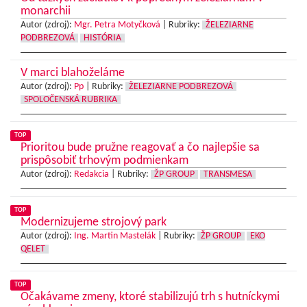
monarchii
Autor (zdroj):
Mgr. Petra Motyčková
|
Rubriky:
ŽELEZIARNE
PODBREZOVÁ
HISTÓRIA
V marci blahoželáme
Autor (zdroj):
Pp
|
Rubriky:
ŽELEZIARNE PODBREZOVÁ
SPOLOČENSKÁ RUBRIKA
TOP
Prioritou bude pružne reagovať a čo najlepšie sa
prispôsobiť trhovým podmienkam
Autor (zdroj):
Redakcia
|
Rubriky:
ŽP GROUP
TRANSMESA
TOP
Modernizujeme strojový park
Autor (zdroj):
Ing. Martin Mastelák
|
Rubriky:
ŽP GROUP
EKO
QELET
TOP
Očakávame zmeny, ktoré stabilizujú trh s hutníckymi