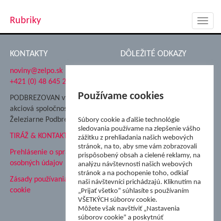
Rubriky
Toggl
navig
KONTAKTY
DÔLEŽITÉ ODKAZY
noviny@zelpo.sk
Hrad Ľupča
+421 (0) 48 645 2711
Súkromná spojená škola ŽP
Nadácia Železiarne
Používame cookies
PODBREZOVAN vydáva
Podbrezová
akciová spoločnosť
Hutnícke múzeum
Železiarne Podbrezová
Súbory cookie a ďalšie technológie
ŽP Informatika s.r.o.
sledovania používame na zlepšenie vášho
TIRÁŽ & KONTAKT
ŠK Železiarne Podbrezová
zážitku z prehliadania našich webových
Tále a.s.
stránok, na to, aby sme vám zobrazovali
Prehlásenie o spracovaní
prispôsobený obsah a cielené reklamy, na
osobných údajov
analýzu návštevnosti našich webových
stránok a na pochopenie toho, odkiaľ
Zásady používania súborov
naši návštevníci prichádzajú. Kliknutím na
cookie
„Prijať všetko” súhlasíte s používaním
VŠETKÝCH súborov cookie.
Môžete však navštíviť „Nastavenia
súborov cookie” a poskytnúť