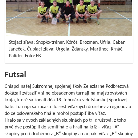
Stojaci zľava: Snopko-tréner, Kőrőš, Brozman, Ufrla, Caban,
Janeček. Čupiaci zľava: Urgela, Ždánsky, Martinec, Krnáč,
Palider. Foto: FB
Futsal
Chlapci našej Súkromnej spojenej školy Železiarne Podbrezová
dokázali zvíťaziť v silne obsadenom turnaji na majstrovstvách
kraja, ktoré sa konali dňa 18. februára v detvianskej športovej
hale. Turnaja sa zúčastnilo šesť víťazných družstiev z regiónov a
do celoslovenského finále mohol postúpiť iba víťaz.
Hralo sa v dvoch základných skupinách po tri družstvá, z toho
prvé dve postúpili do semifinále a hrali na kríž – víťaz „A“
skupiny proti druhému z „B“ skupiny a naopak, víťaz „B“ skupiny