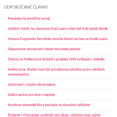
ODPORÚČANÉ ČLÁNKY
Pozvánka na prestížny turnaj
Vladimír Soták: Na obnovený hrad Ľupča môže byť hrdý každý Slovák
Výstava Fragmenty harmónie otvorila hlavnú sezónu na hrade Ľupča
Objavovanie neznámych zákutí Muránskej planiny
Železiarne Podbrezová dosiahli v projekte CPW vynikajúce výsledky
Andrej Jursa: Kvalita musí byť prirodzenou súčasťou práce všetkých
zamestnancov
Záchranári s novým ultrazvukom
Dobrá správa pre ženy v regióne
Navštívte slovenské Rio a kochajte sa úžasnými výhľadmi
Študenti z Chorvátska navštívili našu školu, zážitkom bola najmä