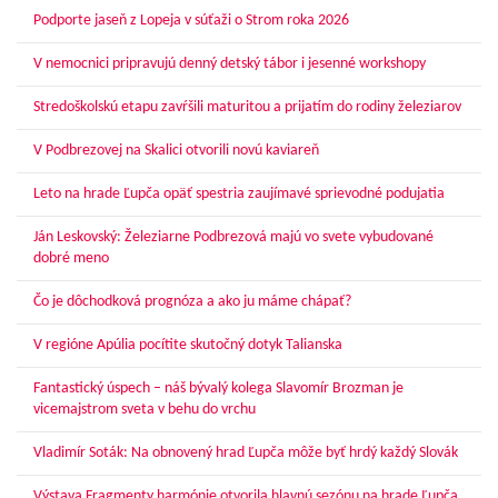
Podporte jaseň z Lopeja v súťaži o Strom roka 2026
V nemocnici pripravujú denný detský tábor i jesenné workshopy
Stredoškolskú etapu zavŕšili maturitou a prijatím do rodiny železiarov
V Podbrezovej na Skalici otvorili novú kaviareň
Leto na hrade Ľupča opäť spestria zaujímavé sprievodné podujatia
Ján Leskovský: Železiarne Podbrezová majú vo svete vybudované
dobré meno
Čo je dôchodková prognóza a ako ju máme chápať?
V regióne Apúlia pocítite skutočný dotyk Talianska
Fantastický úspech – náš bývalý kolega Slavomír Brozman je
vicemajstrom sveta v behu do vrchu
Vladimír Soták: Na obnovený hrad Ľupča môže byť hrdý každý Slovák
Výstava Fragmenty harmónie otvorila hlavnú sezónu na hrade Ľupča