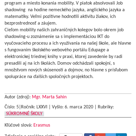
program a miesto konania mobility. V piatok absolvovali Job
shadowing na hodine nemeckého jazyka, anglického jazyka a
matematiky. Veľmi pozitívne hodnotili aktivitu žiakov, ich
bezprostrednosť a záujem.
Cieľom mobility našich zahraničných kolegov bolo okrem job
shadowing-u zoznámenie sa s implementáciou IKT do
vyučovacieho procesu a ich využívania na našej škole, ale hlavne
s fungovaním školského webového portálu Edupage a
elektronickej triednej knihy v praxi, ktorej zavedenie by radi
presadili aj na ich školách. Domov odchádzali spokojní, s
množstvom nových skúseností a dojmov, no hlavne s prísľubom
spolupráce na ďalších spoločných projektoch.
Autor (zdroj):
Mgr. Marta Sahin
Číslo: 5|Ročník: LXXVI | Vyšlo:
6. marca 2020
|
Rubriky:
SÚKROMNÉ ŠKOLY
Kľúčové slová:
Erasmus