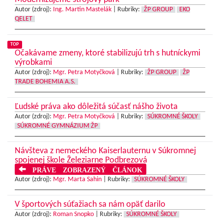
Autor (zdroj):
Ing. Martin Mastelák
|
Rubriky:
ŽP GROUP
EKO
QELET
TOP
Očakávame zmeny, ktoré stabilizujú trh s hutníckymi
výrobkami
Autor (zdroj):
Mgr. Petra Motyčková
|
Rubriky:
ŽP GROUP
ŽP
TRADE BOHEMIA A.S.
Ľudské práva ako dôležitá súčasť nášho života
Autor (zdroj):
Mgr. Petra Motyčková
|
Rubriky:
SÚKROMNÉ ŠKOLY
SÚKROMNÉ GYMNÁZIUM ŽP
Návšteva z nemeckého Kaiserlauternu v Súkromnej
spojenej škole Železiarne Podbrezová
PRÁVE ZOBRAZENÝ ČLÁNOK
Autor (zdroj):
Mgr. Marta Sahin
|
Rubriky:
SÚKROMNÉ ŠKOLY
V športových súťažiach sa nám opäť darilo
Autor (zdroj):
Roman Snopko
|
Rubriky:
SÚKROMNÉ ŠKOLY