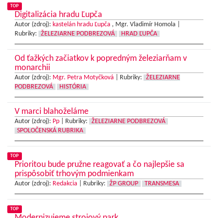
TOP
Digitalizácia hradu Ľupča
Autor (zdroj):
kastelán hradu Ľupča
, Mgr. Vladimír Homola |
Rubriky:
ŽELEZIARNE PODBREZOVÁ
HRAD ĽUPČA
Od ťažkých začiatkov k popredným železiarňam v
monarchii
Autor (zdroj):
Mgr. Petra Motyčková
|
Rubriky:
ŽELEZIARNE
PODBREZOVÁ
HISTÓRIA
V marci blahoželáme
Autor (zdroj):
Pp
|
Rubriky:
ŽELEZIARNE PODBREZOVÁ
SPOLOČENSKÁ RUBRIKA
TOP
Prioritou bude pružne reagovať a čo najlepšie sa
prispôsobiť trhovým podmienkam
Autor (zdroj):
Redakcia
|
Rubriky:
ŽP GROUP
TRANSMESA
TOP
Modernizujeme strojový park