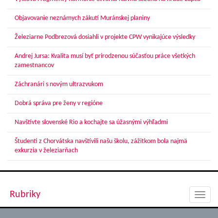
Objavovanie neznámych zákutí Muránskej planiny
Železiarne Podbrezová dosiahli v projekte CPW vynikajúce výsledky
Andrej Jursa: Kvalita musí byť prirodzenou súčasťou práce všetkých
zamestnancov
Záchranári s novým ultrazvukom
Dobrá správa pre ženy v regióne
Navštívte slovenské Rio a kochajte sa úžasnými výhľadmi
Študenti z Chorvátska navštívili našu školu, zážitkom bola najmä
exkurzia v železiarňach
Rubriky
Toggl
navig