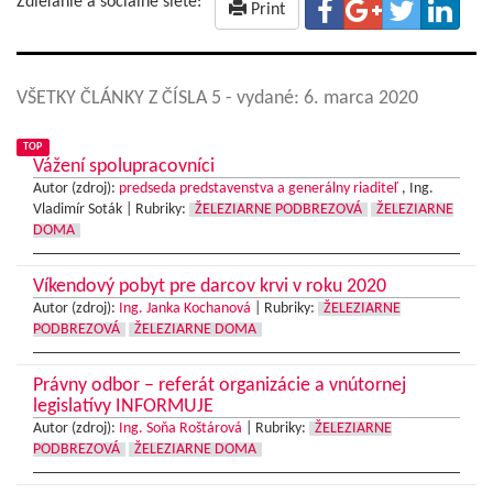
Zdieľanie a sociálne siete:
Print
VŠETKY ČLÁNKY Z ČÍSLA 5
- vydané: 6. marca 2020
TOP
Vážení spolupracovníci
Autor (zdroj):
predseda predstavenstva a generálny riaditeľ
, Ing.
Vladimír Soták |
Rubriky:
ŽELEZIARNE PODBREZOVÁ
ŽELEZIARNE
DOMA
Víkendový pobyt pre darcov krvi v roku 2020
Autor (zdroj):
Ing. Janka Kochanová
|
Rubriky:
ŽELEZIARNE
PODBREZOVÁ
ŽELEZIARNE DOMA
Právny odbor – referát organizácie a vnútornej
legislatívy INFORMUJE
Autor (zdroj):
Ing. Soňa Roštárová
|
Rubriky:
ŽELEZIARNE
PODBREZOVÁ
ŽELEZIARNE DOMA