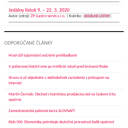
Jedálny lístok 9. – 22. 3. 2020
Autor (zdroj):
ŽP Gastro-servis s.r.o.
|
Rubriky:
JEDÁLNE LÍSTKY
ODPORÚČANÉ ČLÁNKY
Hrad ožil tajomnými nočnými prehliadkami
V pohárovej histórii sme po tretíkrát ostali pred bránami finále
Stravu si už objednáte z akéhokoľvek zariadenia s prístupom na
internet
Martin Čermák: Obchod s hutníckou produkciou bol na českom trhu
opatrný
Zamestnanecká palivová karta SLOVNAFT
Klub 500: Ekonomika potrebuje skutočný prorastový balík opatrení