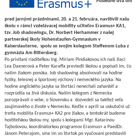
Posledné dva dni
pred jarnými prázdninami, 20. a 21. februára, navštívili našu
školu v rámci vzdelávacej mobility učiteľov Erasmus+ KA1,
tzv. Job shadowingu, Dr. Norbert Herhammer z našej
partnerskej školy Hohenstaufen-Gymnasium v
Kaiserslauterne, spolu so svojím kolegom Steffenom Luba z
gymnázia Am Rittersberg.
Po privítaní riaditeľkou Ing. Miriam Pindiakovou ich naši žiaci
Lea Daxnerová a Peter Karaffa previedli školou a popísali im, čo
našim žiakom ponúka. Job shadowing absolvovali na hodine
fyziky, telesnej a športovej výchovy i nemeckého jazyka. Na
hodine anglického jazyka sa štvrtáci nenechali zahanbiť a
rozprúdila sa živá diskusia. Našim kolegom z Nemecka
porozprávali o sebe, o Slovensku a dozvedeli sa taktiež veľa
zaujímavého o živote v Nemecku. Keďže v apríli sa uskutoční už
tretia mobilita Erasmus+ KA2 pre žiakov, a tentokrát budeme
hostiteľskou školou my, spolu s kolegami Mgr. Katarínou
Tajbošovou, koordinátorkou programov Erasmus+ a PaedDr.
Jánom Peterajom, sme im vo štvrtok po vyučovaní predstavili