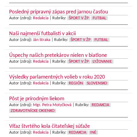
Posledný prípravný zápas pred jarnou časťou
Autor (zdroj):
Redakcia
|
Rubriky:
ŠPORT V ŽP
FUTBAL
Naši najmenší futbalisti v akcii
Autor (zdroj):
Ján Straka
|
Rubriky:
ŠPORT V ŽP
FUTBAL
Úspechy našich pretekárov nielen v biatlone
Autor (zdroj):
Redakcia
|
Rubriky:
ŠPORT V ŽP
LYŽOVANIE
Výsledky parlamentných volieb v roku 2020
Autor (zdroj):
Redakcia
|
Rubriky:
REGIÓN
SLOVENSKO
Pôst je prírodným liekom
Autor (zdroj):
Mgr. Petra Motyčková
|
Rubriky:
REDAKCIA
ZDRAVOTNÍCKE OKIENKO
Víťaz štvrtého kola čitateľskej súťaže
Autor (zdroj):
Redakcia
|
Rubriky:
REDAKCIA
INÉ