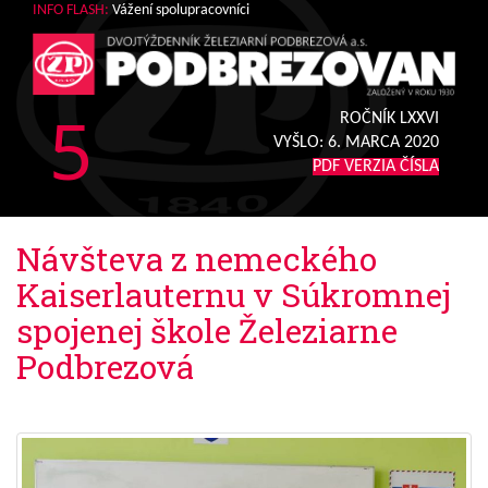
INFO FLASH:
Vážení spolupracovníci
5
ROČNÍK LXXVI
VYŠLO:
6. MARCA 2020
PDF VERZIA ČÍSLA
Návšteva z nemeckého
Kaiserlauternu v Súkromnej
spojenej škole Železiarne
Podbrezová