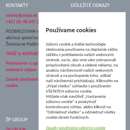
KONTAKTY
DÔLEŽITÉ ODKAZY
noviny@zelpo.sk
Hrad Ľupča
+421 (0) 48 645 2711
Súkromná spojená škola ŽP
Nadácia Železiarne
Používame cookies
PODBREZOVAN vydáva
Podbrezová
akciová spoločnosť
Hutnícke múzeum
Železiarne Podbrezová
Súbory cookie a ďalšie technológie
ŽP Informatika s.r.o.
sledovania používame na zlepšenie vášho
TIRÁŽ & KONTAKT
ŠK Železiarne Podbrezová
zážitku z prehliadania našich webových
stránok, na to, aby sme vám zobrazovali
Tále a.s.
Prehlásenie o spracovaní
prispôsobený obsah a cielené reklamy, na
osobných údajov
analýzu návštevnosti našich webových
stránok a na pochopenie toho, odkiaľ
Zásady používania súborov
naši návštevníci prichádzajú. Kliknutím na
cookie
„Prijať všetko” súhlasíte s používaním
VŠETKÝCH súborov cookie.
Môžete však navštíviť „Nastavenia
súborov cookie” a poskytnúť
kontrolovaný súhlas, alebo kliknúť na
“Odmietnuť všetko” a odmietnuť všetky
cookie okrem funkčnych.
ŽP GROUP
Zásady používania súborov cookie