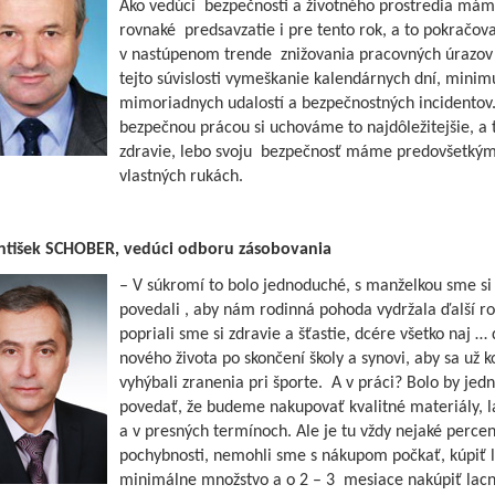
Ako vedúci bezpečnosti a životného prostredia mám
rovnaké predsavzatie i pre tento rok, a to pokračov
v nastúpenom trende znižovania pracovných úrazov
tejto súvislosti vymeškanie kalendárnych dní, mini
mimoriadnych udalostí a bezpečnostných incidentov
bezpečnou prácou si uchováme to najdôležitejšie, a t
zdravie, lebo svoju bezpečnosť máme predovšetký
vlastných rukách.
antišek SCHOBER, vedúci odboru zásobovania
– V súkromí to bolo jednoduché, s manželkou sme si
povedali , aby nám rodinná pohoda vydržala ďalší ro
popriali sme si zdravie a šťastie, dcére všetko naj … 
nového života po skončení školy a synovi, aby sa už 
vyhýbali zranenia pri športe. A v práci? Bolo by je
povedať, že budeme nakupovať kvalitné materiály, 
a v presných termínoch. Ale je tu vždy nejaké perce
pochybnosti, nemohli sme s nákupom počkať, kúpiť 
minimálne množstvo a o 2 – 3 mesiace nakúpiť lac