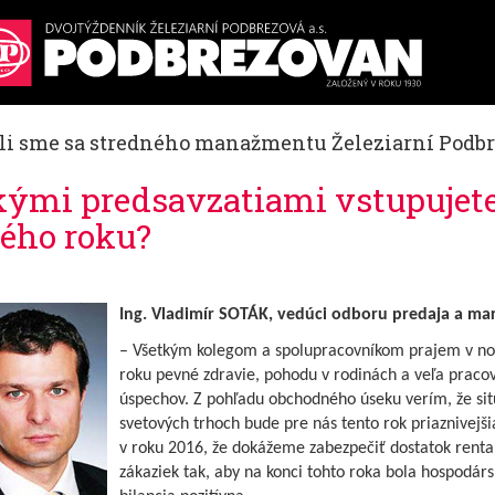
li sme sa stredného manažmentu Železiarní Podb
kými predsavzatiami vstupujete
ého roku?
Ing. Vladimír SOTÁK, vedúci odboru predaja a ma
– Všetkým kolegom a spolupracovníkom prajem v n
roku pevné zdravie, pohodu v rodinách a veľa praco
úspechov. Z pohľadu obchodného úseku verím, že sit
svetových trhoch bude pre nás tento rok priaznivejši
v roku 2016, že dokážeme zabezpečiť dostatok renta
zákaziek tak, aby na konci tohto roka bola hospodár