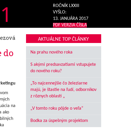
1
ROČNÍK LXXIII
VYŠLO:
13. JANUÁRA 2017
PDF VERZIA ČÍSLA
rezová
AKTUÁLNE TOP ČLÁNKY
 do
Na prahu nového roka
S akými predsavzatiami vstupujete
do nového roku?
rketingu
„To najcennejšie čo železiarne
majú, je štastie na ľudí, odborníkov
ovom
z rôznych oblastí „
vných
uácia na
„V tomto roku pôjde o veľa“
a ako
bilných
Bodka za úspešným projektom
ska