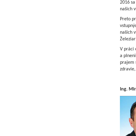
2016 sa
našich v
Preto pr
vstupný
našich v
Železia
V práci 
a plnen
prajem 
zdravie,
Ing. Mi