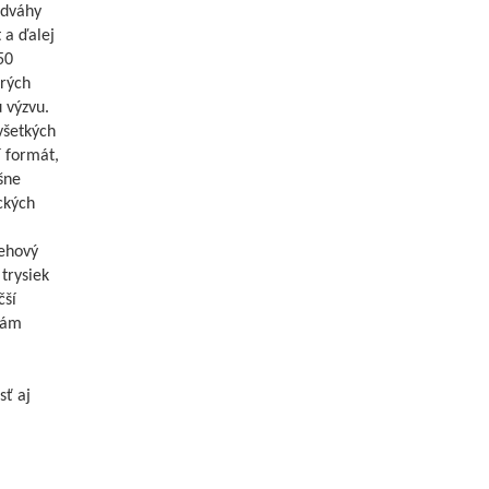
edváhy
 a ďalej
50
orých
 výzvu.
všetkých
í formát,
šne
ckých
behový
trysiek
čší
lám
sť aj