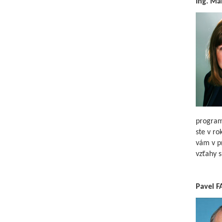
Ing. Má
program
ste v ro
vám v p
vzťahy 
Pavel F