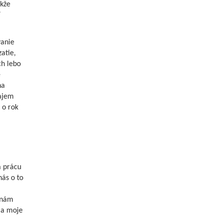
akže
í
vanie
atie,
ch lebo
e
na
rajem
 o rok
 prácu
nás o to
 nám
i a moje