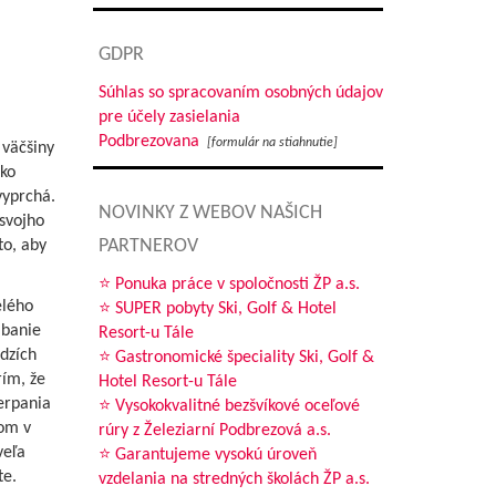
GDPR
Súhlas so spracovaním osobných údajov
pre účely zasielania
Podbrezovana
[formulár na stiahnutie]
 väčšiny
žko
vyprchá.
NOVINKY Z WEBOV NAŠICH
svojho
PARTNEROV
to, aby
⭐ Ponuka práce v spoločnosti ŽP a.s.
elého
⭐ SUPER pobyty Ski, Golf & Hotel
ábanie
Resort-u Tále
dzích
⭐ Gastronomické špeciality Ski, Golf &
rím, že
Hotel Resort-u Tále
erpania
⭐ Vysokokvalitné bezšvíkové oceľové
gom v
rúry z Železiarní Podbrezová a.s.
veľa
⭐ Garantujeme vysokú úroveň
te.
vzdelania na stredných školách ŽP a.s.