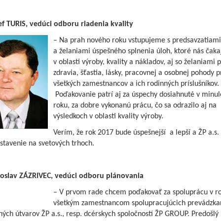
zef TURIS, vedúci odboru riadenia kvality
– Na prah nového roku vstupujeme s predsavzatiami
a želaniami úspešného splnenia úloh, ktoré nás čaka
v oblasti výroby, kvality a nákladov, aj so želaniami
zdravia, šťastia, lásky, pracovnej a osobnej pohody p
všetkých zamestnancov a ich rodinných príslušníkov.
Poďakovanie patrí aj za úspechy dosiahnuté v minu
roku, za dobre vykonanú prácu, čo sa odrazilo aj na
výsledkoch v oblasti kvality výroby.
Verím, že rok 2017 bude úspešnejší a lepší a ŽP a.s.
stavenie na svetových trhoch.
roslav ZÁZRIVEC, vedúci odboru plánovania
– V prvom rade chcem poďakovať za spoluprácu v r
všetkým zamestnancom spolupracujúcich prevádzka
ých útvarov ŽP a.s., resp. dcérskych spoločností ŽP GROUP. Predošlý 