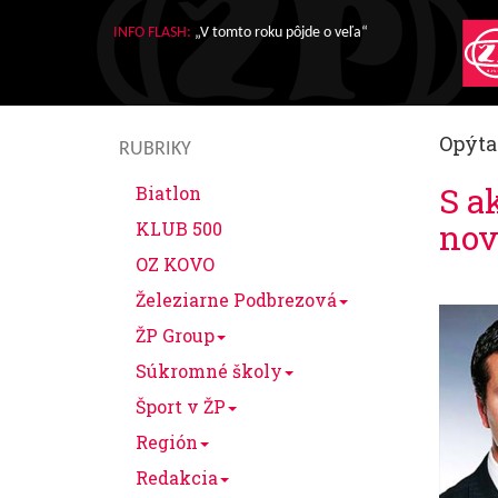
INFO FLASH:
„V tomto roku pôjde o veľa“
Opýta
RUBRIKY
S a
Biatlon
nov
KLUB 500
OZ KOVO
Železiarne Podbrezová
ŽP Group
Súkromné školy
Šport v ŽP
Región
Redakcia