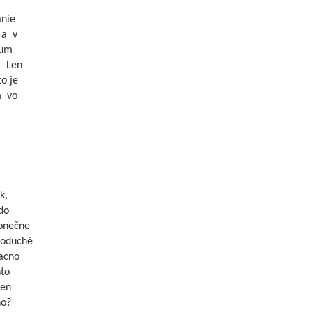
anie
 a v
mum
. Len
o je
m vo
k,
do
konečne
dnoduché
lacno
nto
len
no?