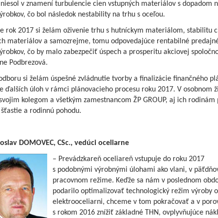
 niesol v znamení turbulencie cien vstupných materiálov s dopadom 
ýrobkov, čo bol následok nestability na trhu s oceľou.
e rok 2017 si želám oživenie trhu s hutníckym materiálom, stabilitu c
ch materiálov a samozrejme, tomu odpovedajúce rentabilné predajn
ýrobkov, čo by malo zabezpečiť úspech a prosperitu akciovej spoločno
rne Podbrezová.
odboru si želám úspešné zvládnutie tvorby a finalizácie finančného p
ie ďalších úloh v rámci plánovacieho procesu roku 2017. V osobnom ž
svojim kolegom a všetkým zamestnancom ŽP GROUP, aj ich rodinám
 šťastie a rodinnú pohodu.
roslav DOMOVEC, CSc., vedúci oceliarne
– Prevádzkareň oceliareň vstupuje do roku 2017
s podobnými výrobnými úlohami ako vlani, v päťdň
pracovnom režime. Keďže sa nám v poslednom obdo
podarilo optimalizovať technologický režim výroby o
elektrooceliarni, chceme v tom pokračovať a v poro
s rokom 2016 znížiť základné THN, ovplyvňujúce nák