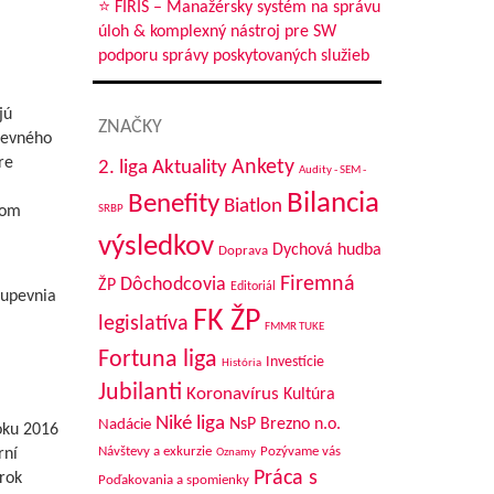
⭐ FIRIS – Manažérsky systém na správu
úloh & komplexný nástroj pre SW
podporu správy poskytovaných služieb
jú
ZNAČKY
 pevného
re
Aktuality
Ankety
2. liga
Audity - SEM -
Bilancia
Benefity
Biatlon
lom
SRBP
výsledkov
Dychová hudba
Doprava
Firemná
Dôchodcovia
ŽP
Editoriál
 upevnia
FK ŽP
legislatíva
FMMR TUKE
Fortuna liga
Investície
História
Jubilanti
Koronavírus
Kultúra
Niké liga
NsP Brezno n.o.
Nadácie
oku 2016
Návštevy a exkurzie
Pozývame vás
rní
Oznamy
Práca s
rok
Poďakovania a spomienky