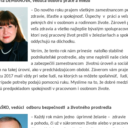
ria DEMIANOVÁ, vedúca odboru práce a miezd
– Do nového roku prajem všetkým zamestnancom p
zdravie, šťastie a spokojnosť. Úspechy v práci a veľ
pekných dní v osobnom a rodinnom živote. Zároveň
veľa zdravia a všetko najlepšie bývalým spolupracov
ktorí svoj pracovný život prežili v železiarňach a spo
oddychujú na dôchodku.
Verím, že tento rok nám prinesie natoľko stabilné
podnikateľské prostredie, aby sme naplnili naše ciel
a zabezpečili zamestnancom životnú úroveň a sociá
 na takej úrovni, ako v predchádzajúcom období. Záverom vám praj
ku 2017 mali vždy pri sebe ľudí, na ktorých sa môžete spoľahnúť, ľudí,
rípade potreby podajú pomocnú ruku. Myslime na to, že dobré medzi
sú predpokladom spokojnosti v pracovnom i osobnom živote.
AŠKO, vedúci odboru bezpečnosti a životného prostredia
– Každý rok mám jedno úprimné želanie – zdravie
a pohodu, či už v súkromnom živote alebo v pracovne