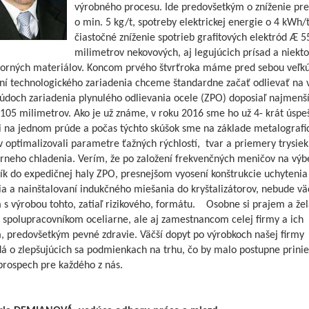
výrobného procesu. Ide predovšetkým o zníženie pr
o min. 5 kg/t, spotreby elektrickej energie o 4 kWh/t
čiastočné zníženie spotrieb grafitových elektród Æ 5
milimetrov nekovových, aj legujúcich prísad a niekt
dorných materiálov. Koncom prvého štvrťroka máme pred sebou veľkú
ní technologického zariadenia chceme štandardne začať odlievať na 
údoch zariadenia plynulého odlievania ocele (ZPO) doposiaľ najmenš
105 milimetrov. Ako je už známe, v roku 2016 sme ho už 4- krát úspe
li na jednom prúde a počas týchto skúšok sme na základe metalografi
 optimalizovali parametre ťažných rýchlostí, tvar a priemery trysiek
rneho chladenia. Verím, že po založení frekvenčných meničov na vý
k do expedičnej haly ZPO, presnejšom vyosení konštrukcie uchytenia 
a a nainštalovaní indukčného miešania do kryštalizátorov, nebude vä
 s výrobou tohto, zatiaľ rizikového, formátu. Osobne si prajem a že
 spolupracovníkom oceliarne, ale aj zamestnancom celej firmy a ich
, predovšetkým pevné zdravie. Väčší dopyt po výrobkoch našej firmy
á o zlepšujúcich sa podmienkach na trhu, čo by malo postupne prinie
prospech pre každého z nás.