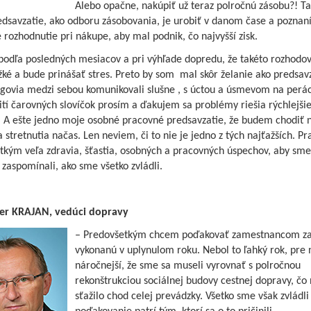
Alebo opačne, nakúpiť už teraz polročnú zásobu?! T
edsavzatie, ako odboru zásobovania, je urobiť v danom čase a poznan
rozhodnutie pri nákupe, aby mal podnik, čo najvyšší zisk.
podľa posledných mesiacov a pri výhľade dopredu, že takéto rozhodo
ké a bude prinášať stres. Preto by som mal skôr želanie ako predsavz
egovia medzi sebou komunikovali slušne , s úctou a úsmevom na perá
ití čarovných slovíčok prosím a ďakujem sa problémy riešia rýchlejši
e. A ešte jedno moje osobné pracovné predsavzatie, že budem chodiť 
 stretnutia načas. Len neviem, či to nie je jedno z tých najťažších. P
tkým veľa zdravia, šťastia, osobných a pracovných úspechov, aby sme
 zaspomínali, ako sme všetko zvládli.
ter KRAJAN, vedúci dopravy
– Predovšetkým chcem poďakovať zamestnancom za
vykonanú v uplynulom roku. Nebol to ľahký rok, pre 
náročnejší, že sme sa museli vyrovnať s polročnou
rekonštrukciou sociálnej budovy cestnej dopravy, čo
sťažilo chod celej prevádzky. Všetko sme však zvládl