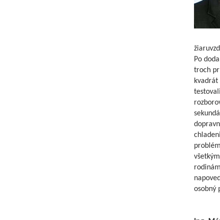
žiaruvz
Po doda
troch pr
kvadrát 
testova
rozborov
sekundá
dopravní
chladeni
problém
všetkým
rodinám
napoved
osobný 