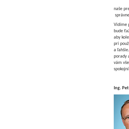
naše pr
správne 
Vidíme 
bude ťaž
aby kol
pri použ
a ľahši
porady a
vám vše
spokojní
Ing. Pe