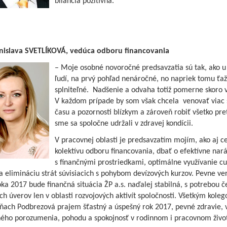
bilancia pozitívna.
anislava SVETLÍKOVÁ, vedúca odboru financovania
– Moje osobné novoročné predsavzatia sú tak, ako u
ľudí, na prvý pohľad nenáročné, no napriek tomu ťa
splniteľné. Nadšenie a odvaha totiž pomerne skoro 
V každom prípade by som však chcela venovať viac 
času a pozornosti blízkym a zároveň robiť všetko pre
sme sa spoločne udržali v zdravej kondícii.
V pracovnej oblasti je predsavzatím mojím, ako aj c
kolektívu odboru financovania, dbať o efektívne nar
s finančnými prostriedkami, optimálne využívanie cu
a elimináciu strát súvisiacich s pohybom devízových kurzov. Pevne ve
ka 2017 bude finančná situácia ŽP a.s. naďalej stabilná, s potrebou č
h úverov len v oblasti rozvojových aktivít spoločnosti. Všetkým kole
rňach Podbrezová prajem šťastný a úspešný rok 2017, pevné zdravie, 
ého porozumenia, pohodu a spokojnosť v rodinnom i pracovnom živo