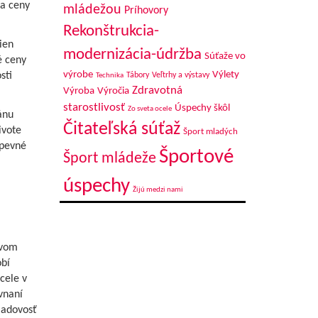
na ceny
mládežou
Príhovory
Rekonštrukcia-
ien
modernizácia-údržba
Súťaže vo
é ceny
výrobe
Výlety
sti
Tábory
Veľtrhy a výstavy
Technika
Zdravotná
Výroba
Výročia
starostlivosť
Úspechy škôl
Zo sveta ocele
lánu
Čitateľská súťaž
ivote
Šport mladých
 pevné
Športové
Šport mládeže
úspechy
Žijú medzi nami
ovom
bí
cele v
vnaní
ladovosť