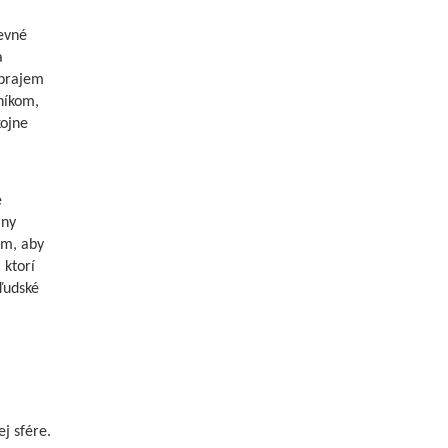
evné
a
 prajem
níkom,
kojne
e
lny
em, aby
 ktorí
ľudské
j sfére.