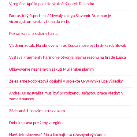
V regióne Apúlia pocítite skutočný dotyk Talianska
Fantastický úspech – náš bývalý kolega Slavomír Brozman je
vicemajstrom sveta v behu do vrchu
Pozvánka na prestížny turnaj
Vladimír Soták: Na obnovený hrad Ľupča môže byť hrdý každý Slovák
Výstava Fragmenty harmónie otvorila hlavnú sezónu na hrade Ľupča
Objavovanie neznámych zákutí Muránskej planiny
Železiarne Podbrezová dosiahli v projekte CPW vynikajúce výsledky
Andrej Jursa: Kvalita musí byť prirodzenou súčasťou práce všetkých
zamestnancov
Záchranári s novým ultrazvukom
Dobrá správa pre ženy v regióne
Navštívte slovenské Rio a kochajte sa úžasnými výhľadmi