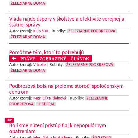
ŽELEZIARNE DOMA
Vláda nájde úspory v školstve a efektivite verejnej a
štátnej správy
Autor (zdroj):
Klub 500
|
Rubriky:
ŽELEZIARNE PODBREZOVÁ
ŽELEZIARNE DOMA
Pomôžme tým, ktorí to potrebujú
PRÁVE ZOBRAZENÝ ČLÁNOK
Autor (zdroj):
V texte
|
Rubriky:
ŽELEZIARNE PODBREZOVÁ
ŽELEZIARNE DOMA
Podbrezová bola na prelome storočí spoločenským
centrom
Autor (zdroj):
Mgr. Oľga Kleinová
|
Rubriky:
ŽELEZIARNE
PODBREZOVÁ
HISTÓRIA
TOP
Boli sme nútení pristúpiť aj k nepopulárnym
opatreniam
Autor (zdroj):
Mgr. Petra Motyčková
|
Rubriky:
ŽP GROUP