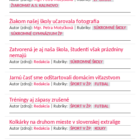
ŽIAROMAT A.S. KALINOVO
Žiakom našej školy učarovala fotografia
Autor (zdroj):
Mgr. Petra Motyčková
|
Rubriky:
SÚKROMNÉ ŠKOLY
SÚKROMNÉ GYMNÁZIUM ŽP
Zatvorená je aj naša škola, študenti však prázdniny
nemajú
Autor (zdroj):
Redakcia
|
Rubriky:
SÚKROMNÉ ŠKOLY
Jarnú časť sme odštartovali domácim víťazstvom
Autor (zdroj):
Redakcia
|
Rubriky:
ŠPORT V ŽP
FUTBAL
Tréningy aj zápasy zrušené
Autor (zdroj):
Redakcia
|
Rubriky:
ŠPORT V ŽP
FUTBAL
Kolkárky na druhom mieste v slovenskej extralige
Autor (zdroj):
Redakcia
|
Rubriky:
ŠPORT V ŽP
KOLKY