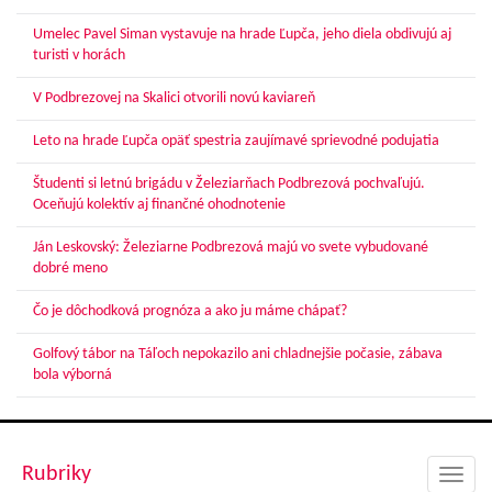
Umelec Pavel Siman vystavuje na hrade Ľupča, jeho diela obdivujú aj
turisti v horách
V Podbrezovej na Skalici otvorili novú kaviareň
Leto na hrade Ľupča opäť spestria zaujímavé sprievodné podujatia
Študenti si letnú brigádu v Železiarňach Podbrezová pochvaľujú.
Oceňujú kolektív aj finančné ohodnotenie
Ján Leskovský: Železiarne Podbrezová majú vo svete vybudované
dobré meno
Čo je dôchodková prognóza a ako ju máme chápať?
Golfový tábor na Táľoch nepokazilo ani chladnejšie počasie, zábava
bola výborná
Rubriky
Toggl