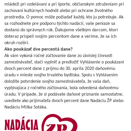
mládeži pri vzdelávaní a pri športe, občianskym združeniam pri
zachovaní kultúrnych hodnôt alebo pri ochrane životného
prostredia. O pomoc môže požiadať každý, kto ju potrebuje. Ak
sa rozhodnete pre podporu týchto nadácií, vaše peniaze sa
dostanú do správnych rúk. Ďakujeme všetkým darcom, ktorí
doteraz prispeli svojím percentom dane a veríme, že sa ich
okruh rozšíri.
Ako poukázať dve percentá dane?
Ak vám vykoná ročné zúčtovanie dane zo závislej činnosti
zamestnávateľ, stačí vyplniť a predložiť Vyhlásenie o poukázaní
dvoch percent dane z príjmu do 30. apríla 2020 daňovému
úradu v mieste svojho trvalého bydliska. Spolu s Vyhlásením
doložíte potvrdenie svojho zamestnávateľa, že vaša daň,
vyplývajúca z ročného zúčtovania, bola odvedená daňovému
úradu. V prípade, že si podávate daňové priznanie samostatne,
uvediete ako prijímateľa dvoch percent dane Nadáciu ŽP alebo
Nadáciu Miška Sotáka.