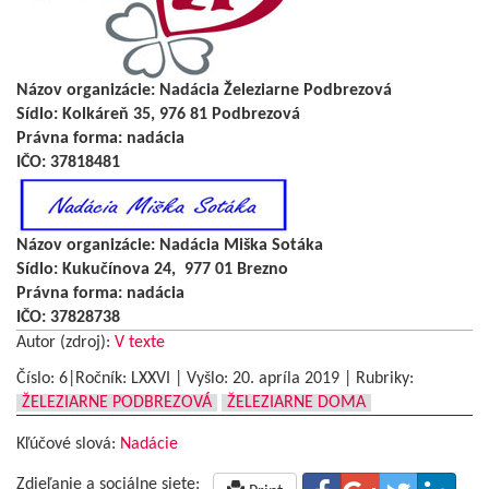
Názov organizácie: Nadácia Železiarne Podbrezová
Sídlo: Kolkáreň 35, 976 81 Podbrezová
Právna forma: nadácia
IČO: 37818481
Názov organizácie: Nadácia Miška Sotáka
Sídlo: Kukučínova 24, 977 01 Brezno
Právna forma: nadácia
IČO: 37828738
Autor (zdroj):
V texte
Číslo: 6|Ročník: LXXVI | Vyšlo:
20. apríla 2019
|
Rubriky:
ŽELEZIARNE PODBREZOVÁ
ŽELEZIARNE DOMA
Kľúčové slová:
Nadácie
Zdieľanie a sociálne siete: