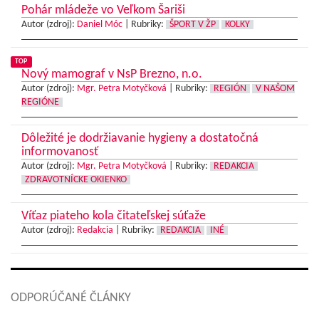
Pohár mládeže vo Veľkom Šariši
Autor (zdroj):
Daniel Móc
|
Rubriky:
ŠPORT V ŽP
KOLKY
TOP
Nový mamograf v NsP Brezno, n.o.
Autor (zdroj):
Mgr. Petra Motyčková
|
Rubriky:
REGIÓN
V NAŠOM
REGIÓNE
Dôležité je dodržiavanie hygieny a dostatočná
informovanosť
Autor (zdroj):
Mgr. Petra Motyčková
|
Rubriky:
REDAKCIA
ZDRAVOTNÍCKE OKIENKO
Víťaz piateho kola čitateľskej súťaže
Autor (zdroj):
Redakcia
|
Rubriky:
REDAKCIA
INÉ
ODPORÚČANÉ ČLÁNKY