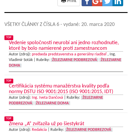
Print
VŠETKY ČLÁNKY Z ČÍSLA 6
- vydané: 20. marca 2020
TOP
Vedenie spoločnosti neurobí ani jedno rozhodnutie,
ktoré by bolo namierené proti zamestnancom
Autor (zdroj):
predseda predstavenstva a generálny riaditeľ
, Ing.
Vladimír Soták |
Rubriky:
ŽELEZIARNE PODBREZOVÁ
ŽELEZIARNE
DOMA
TOP
Certifikácia systému manažérstva kvality podľa
normy DSTU ISO 9001:2015 (ISO 9001:2015, IDT)
Autor (zdroj):
Ing. Iveta Dančová
|
Rubriky:
ŽELEZIARNE
PODBREZOVÁ
ŽELEZIARNE DOMA
TOP
Zmena „A“ zvíťazila už po šiestykrát
Autor (zdroj):
Redakcia
|
Rubriky:
ŽELEZIARNE PODBREZOVÁ