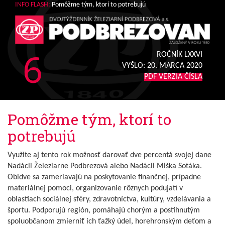
INFO FLASH:
Pomôžme tým, ktorí to potrebujú
6
ROČNÍK LXXVI
VYŠLO:
20. MARCA 2020
PDF VERZIA ČÍSLA
Pomôžme tým, ktorí to
potrebujú
Využite aj tento rok možnosť darovať dve percentá svojej dane
Nadácii Železiarne Podbrezová alebo Nadácii Miška Sotáka.
Obidve sa zameriavajú na poskytovanie finančnej, prípadne
materiálnej pomoci, organizovanie rôznych podujatí v
oblastiach sociálnej sféry, zdravotníctva, kultúry, vzdelávania a
športu. Podporujú región, pomáhajú chorým a postihnutým
spoluobčanom zmierniť ich ťažký údel, horehronským deťom a