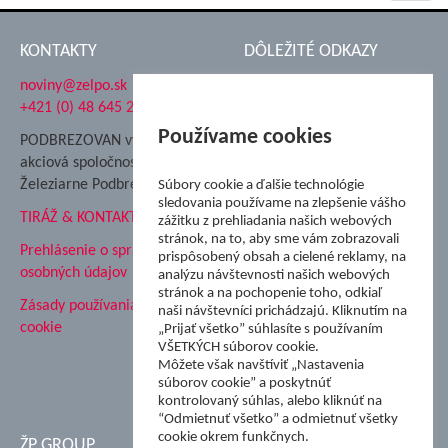
navig
KONTAKTY
DÔLEŽITÉ ODKAZY
noviny@zelpo.sk
Hrad Ľupča
+421 (0) 48 645 2711
Súkromná spojená škola ŽP
Nadácia Železiarne
Používame cookies
PODBREZOVAN vydáva
Podbrezová
akciová spoločnosť
Hutnícke múzeum
Železiarne Podbrezová
Súbory cookie a ďalšie technológie
ŽP Informatika s.r.o.
sledovania používame na zlepšenie vášho
TIRÁŽ & KONTAKT
ŠK Železiarne Podbrezová
zážitku z prehliadania našich webových
stránok, na to, aby sme vám zobrazovali
Tále a.s.
Prehlásenie o spracovaní
prispôsobený obsah a cielené reklamy, na
osobných údajov
analýzu návštevnosti našich webových
stránok a na pochopenie toho, odkiaľ
Zásady používania súborov
naši návštevníci prichádzajú. Kliknutím na
cookie
„Prijať všetko” súhlasíte s používaním
VŠETKÝCH súborov cookie.
Môžete však navštíviť „Nastavenia
súborov cookie” a poskytnúť
kontrolovaný súhlas, alebo kliknúť na
“Odmietnuť všetko” a odmietnuť všetky
cookie okrem funkčnych.
ŽP GROUP