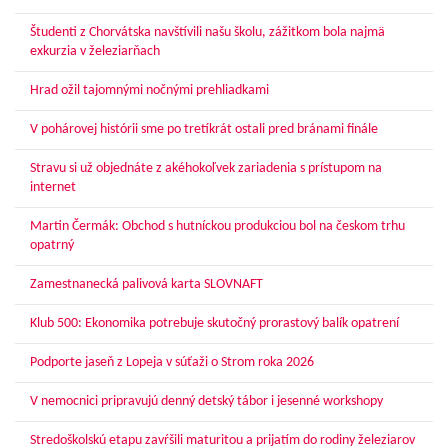
Študenti z Chorvátska navštívili našu školu, zážitkom bola najmä
exkurzia v železiarňach
Hrad ožil tajomnými nočnými prehliadkami
V pohárovej histórii sme po tretíkrát ostali pred bránami finále
Stravu si už objednáte z akéhokoľvek zariadenia s prístupom na
internet
Martin Čermák: Obchod s hutníckou produkciou bol na českom trhu
opatrný
Zamestnanecká palivová karta SLOVNAFT
Klub 500: Ekonomika potrebuje skutočný prorastový balík opatrení
Podporte jaseň z Lopeja v súťaži o Strom roka 2026
V nemocnici pripravujú denný detský tábor i jesenné workshopy
Stredoškolskú etapu zavŕšili maturitou a prijatím do rodiny železiarov