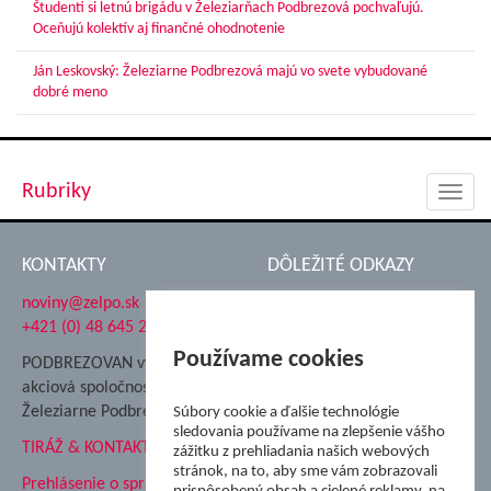
Študenti si letnú brigádu v Železiarňach Podbrezová pochvaľujú.
Oceňujú kolektív aj finančné ohodnotenie
Ján Leskovský: Železiarne Podbrezová majú vo svete vybudované
dobré meno
Rubriky
Toggl
navig
KONTAKTY
DÔLEŽITÉ ODKAZY
noviny@zelpo.sk
Hrad Ľupča
+421 (0) 48 645 2711
Súkromná spojená škola ŽP
Nadácia Železiarne
Používame cookies
PODBREZOVAN vydáva
Podbrezová
akciová spoločnosť
Hutnícke múzeum
Železiarne Podbrezová
Súbory cookie a ďalšie technológie
ŽP Informatika s.r.o.
sledovania používame na zlepšenie vášho
TIRÁŽ & KONTAKT
ŠK Železiarne Podbrezová
zážitku z prehliadania našich webových
Tále a.s.
stránok, na to, aby sme vám zobrazovali
Prehlásenie o spracovaní