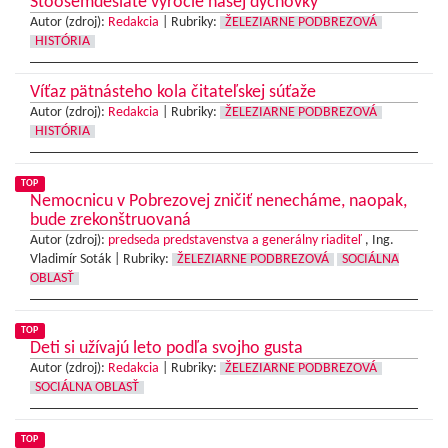
Stoosemdesiate výročie našej dychovky
Autor (zdroj):
Redakcia
|
Rubriky:
ŽELEZIARNE PODBREZOVÁ
HISTÓRIA
Víťaz pätnásteho kola čitateľskej súťaže
Autor (zdroj):
Redakcia
|
Rubriky:
ŽELEZIARNE PODBREZOVÁ
HISTÓRIA
TOP
Nemocnicu v Pobrezovej zničiť nenecháme, naopak,
bude zrekonštruovaná
Autor (zdroj):
predseda predstavenstva a generálny riaditeľ
, Ing.
Vladimír Soták |
Rubriky:
ŽELEZIARNE PODBREZOVÁ
SOCIÁLNA
OBLASŤ
TOP
Deti si užívajú leto podľa svojho gusta
Autor (zdroj):
Redakcia
|
Rubriky:
ŽELEZIARNE PODBREZOVÁ
SOCIÁLNA OBLASŤ
TOP