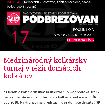
INFO FLASH:
Nemocnicu v Pobrezovej zničiť nenecháme, naopak,
bude zrekonštruovaná
17
ROČNÍK LXXIV
VYŠLO:
24. AUGUSTA 2018
PDF VERZIA ČÍSLA
Medzinárodný kolkársky
turnaj v réžií domácich
kolkárov
Za účasti ôsmich družstiev sa uskutočnil v Podbrezovej už 12.
ročník medzinárodného turnaja v kolkoch pod názvom ŽP
Cup 2018. Na dráhach sa predstavili dve domáce družstvá ŠK