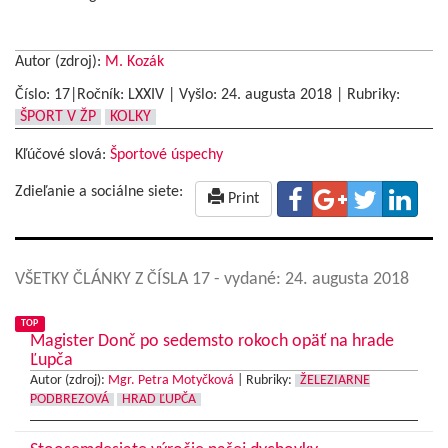
Autor (zdroj):
M. Kozák
Číslo: 17|Ročník: LXXIV | Vyšlo:
24. augusta 2018
|
Rubriky:
ŠPORT V ŽP
KOLKY
Kľúčové slová:
Športové úspechy
Zdieľanie a sociálne siete:
Print
VŠETKY ČLÁNKY Z ČÍSLA 17
- vydané: 24. augusta 2018
TOP
Magister Donč po sedemsto rokoch opäť na hrade
Ľupča
Autor (zdroj):
Mgr. Petra Motyčková
|
Rubriky:
ŽELEZIARNE
PODBREZOVÁ
HRAD ĽUPČA