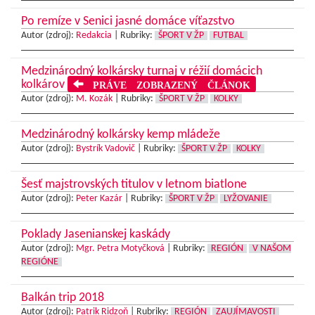
Po remíze v Senici jasné domáce víťazstvo
Autor (zdroj):
Redakcia
|
Rubriky:
ŠPORT V ŽP
FUTBAL
Medzinárodný kolkársky turnaj v réžií domácich
kolkárov
PRÁVE ZOBRAZENÝ ČLÁNOK
Autor (zdroj):
M. Kozák
|
Rubriky:
ŠPORT V ŽP
KOLKY
Medzinárodný kolkársky kemp mládeže
Autor (zdroj):
Bystrík Vadovič
|
Rubriky:
ŠPORT V ŽP
KOLKY
Šesť majstrovských titulov v letnom biatlone
Autor (zdroj):
Peter Kazár
|
Rubriky:
ŠPORT V ŽP
LYŽOVANIE
Poklady Jasenianskej kaskády
Autor (zdroj):
Mgr. Petra Motyčková
|
Rubriky:
REGIÓN
V NAŠOM
REGIÓNE
Balkán trip 2018
Autor (zdroj):
Patrik Ridzoň
|
Rubriky:
REGIÓN
ZAUJÍMAVOSTI