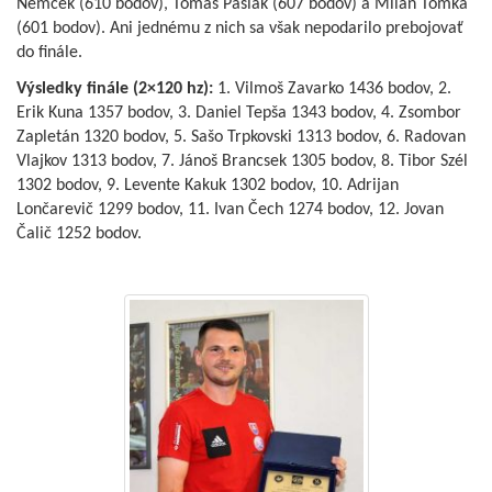
Nemček (610 bodov), Tomáš Pašiak (607 bodov) a Milan Tomka
(601 bodov). Ani jednému z nich sa však nepodarilo prebojovať
do finále.
Výsledky finále (2×120 hz):
1. Vilmoš Zavarko 1436 bodov, 2.
Erik Kuna 1357 bodov, 3. Daniel Tepša 1343 bodov, 4. Zsombor
Zapletán 1320 bodov, 5. Sašo Trpkovski 1313 bodov, 6. Radovan
Vlajkov 1313 bodov, 7. Jánoš Brancsek 1305 bodov, 8. Tibor Szél
1302 bodov, 9. Levente Kakuk 1302 bodov, 10. Adrijan
Lončarevič 1299 bodov, 11. Ivan Čech 1274 bodov, 12. Jovan
Čalič 1252 bodov.