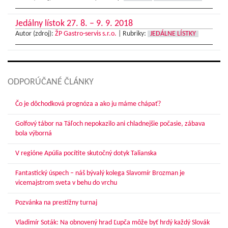
Jedálny lístok 27. 8. – 9. 9. 2018
Autor (zdroj):
ŽP Gastro-servis s.r.o.
|
Rubriky:
JEDÁLNE LÍSTKY
ODPORÚČANÉ ČLÁNKY
Čo je dôchodková prognóza a ako ju máme chápať?
Golfový tábor na Táľoch nepokazilo ani chladnejšie počasie, zábava
bola výborná
V regióne Apúlia pocítite skutočný dotyk Talianska
Fantastický úspech – náš bývalý kolega Slavomír Brozman je
vicemajstrom sveta v behu do vrchu
Pozvánka na prestížny turnaj
Vladimír Soták: Na obnovený hrad Ľupča môže byť hrdý každý Slovák