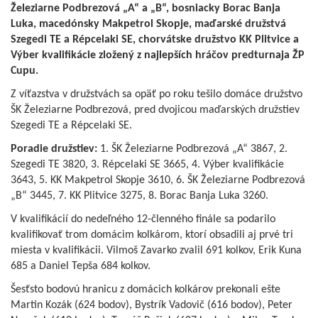
Železiarne Podbrezová „A“ a „B“, bosniacky Borac Banja
Luka, macedónsky Makpetrol Skopje, maďarské družstvá
Szegedi TE a Répcelaki SE, chorvátske družstvo KK Plitvice a
Výber kvalifikácie zložený z najlepších hráčov predturnaja ŽP
Cupu.
Z víťazstva v družstvách sa opäť po roku tešilo domáce družstvo
ŠK Železiarne Podbrezová, pred dvojicou maďarských družstiev
Szegedi TE a Répcelaki SE.
Poradie družstiev:
1. ŠK Železiarne Podbrezová „A“ 3867, 2.
Szegedi TE 3820, 3. Répcelaki SE 3665, 4. Výber kvalifikácie
3643, 5. KK Makpetrol Skopje 3610, 6. ŠK Železiarne Podbrezová
„B“ 3445, 7. KK Plitvice 3275, 8. Borac Banja Luka 3260.
V kvalifikácií do nedeľného 12-členného finále sa podarilo
kvalifikovať trom domácim kolkárom, ktorí obsadili aj prvé tri
miesta v kvalifikácii. Vilmoš Zavarko zvalil 691 kolkov, Erik Kuna
685 a Daniel Tepša 684 kolkov.
Šesťsto bodovú hranicu z domácich kolkárov prekonali ešte
Martin Kozák (624 bodov), Bystrík Vadovič (616 bodov), Peter