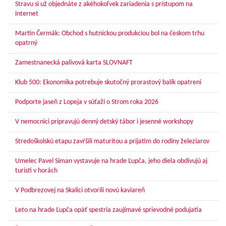
Stravu si už objednáte z akéhokoľvek zariadenia s prístupom na
internet
Martin Čermák: Obchod s hutníckou produkciou bol na českom trhu
opatrný
Zamestnanecká palivová karta SLOVNAFT
Klub 500: Ekonomika potrebuje skutočný prorastový balík opatrení
Podporte jaseň z Lopeja v súťaži o Strom roka 2026
V nemocnici pripravujú denný detský tábor i jesenné workshopy
Stredoškolskú etapu zavŕšili maturitou a prijatím do rodiny železiarov
Umelec Pavel Siman vystavuje na hrade Ľupča, jeho diela obdivujú aj
turisti v horách
V Podbrezovej na Skalici otvorili novú kaviareň
Leto na hrade Ľupča opäť spestria zaujímavé sprievodné podujatia