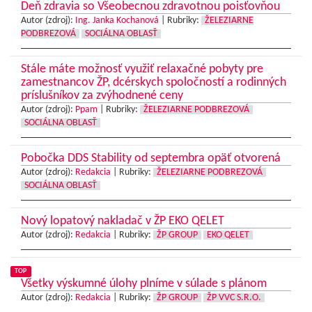
Deň zdravia so Všeobecnou zdravotnou poisťovňou
Autor (zdroj):
Ing. Janka Kochanová
|
Rubriky:
ŽELEZIARNE
PODBREZOVÁ
SOCIÁLNA OBLASŤ
Stále máte možnosť využiť relaxačné pobyty pre
zamestnancov ŽP, dcérskych spoločností a rodinných
príslušníkov za zvýhodnené ceny
Autor (zdroj):
Ppam
|
Rubriky:
ŽELEZIARNE PODBREZOVÁ
SOCIÁLNA OBLASŤ
Pobočka DDS Stability od septembra opäť otvorená
Autor (zdroj):
Redakcia
|
Rubriky:
ŽELEZIARNE PODBREZOVÁ
SOCIÁLNA OBLASŤ
Nový lopatový nakladač v ŽP EKO QELET
Autor (zdroj):
Redakcia
|
Rubriky:
ŽP GROUP
EKO QELET
TOP
Všetky výskumné úlohy plníme v súlade s plánom
Autor (zdroj):
Redakcia
|
Rubriky:
ŽP GROUP
ŽP VVC S.R.O.