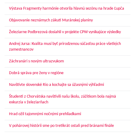
Výstava Fragmenty harmónie otvorila hlavnú sezónu na hrade Ľupča
Objavovanie neznámych zákutí Muránskej planiny
Železiarne Podbrezová dosiahli v projekte CPW vynikajúce výsledky
Andrej Jursa: Kvalita musí byť prirodzenou súčasťou práce všetkých
zamestnancov
Záchranári s novým ultrazvukom
Dobrá správa pre ženy v regióne
Navštívte slovenské Rio a kochajte sa úžasnými výhľadmi
Študenti z Chorvátska navštívili našu školu, zážitkom bola najmä
exkurzia v železiarňach
Hrad ožil tajomnými nočnými prehliadkami
V pohárovej histórii sme po tretíkrát ostali pred bránami finále