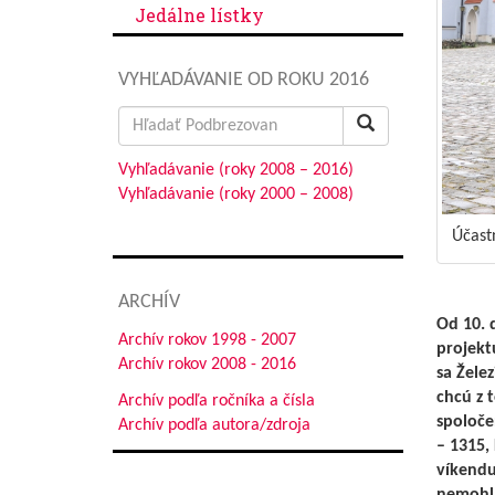
Jedálne lístky
VYHĽADÁVANIE OD ROKU 2016
Search
for:
Vyhľadávanie (roky 2008 – 2016)
Vyhľadávanie (roky 2000 – 2008)
Účast
ARCHÍV
Od 10. 
Archív rokov 1998 - 2007
projekt
Archív rokov 2008 - 2016
sa Žele
chcú z 
Archív podľa ročníka a čísla
spoloče
Archív podľa autora/zdroja
– 1315, 
víkendu