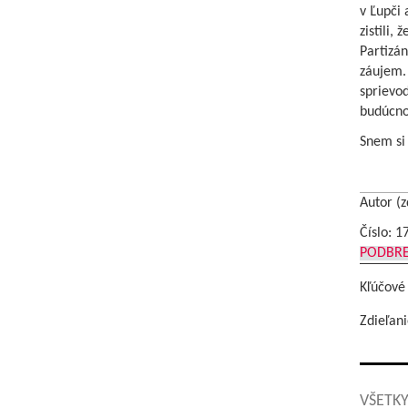
v Ľupči 
zistili,
Partizán
záujem. 
sprievod
budúcnos
Snem si 
Autor (z
Číslo: 1
PODBR
Kľúčové
Zdieľani
VŠETKY