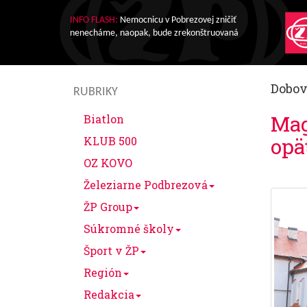
INFO FLASH:
Nemocnicu v Pobrezovej zničiť
nenecháme, naopak, bude zrekonštruovaná
Dobov
RUBRIKY
Mag
Biatlon
opä
KLUB 500
OZ KOVO
Železiarne Podbrezová
ŽP Group
Súkromné školy
Šport v ŽP
Región
Redakcia