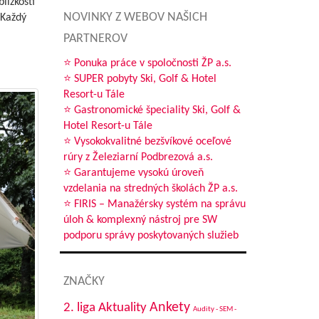
blízkosti
NOVINKY Z WEBOV NAŠICH
 Každý
PARTNEROV
⭐ Ponuka práce v spoločnosti ŽP a.s.
⭐ SUPER pobyty Ski, Golf & Hotel
Resort-u Tále
⭐ Gastronomické špeciality Ski, Golf &
Hotel Resort-u Tále
⭐ Vysokokvalitné bezšvíkové oceľové
rúry z Železiarní Podbrezová a.s.
⭐ Garantujeme vysokú úroveň
vzdelania na stredných školách ŽP a.s.
⭐ FIRIS – Manažérsky systém na správu
úloh & komplexný nástroj pre SW
podporu správy poskytovaných služieb
ZNAČKY
Aktuality
Ankety
2. liga
Audity - SEM -