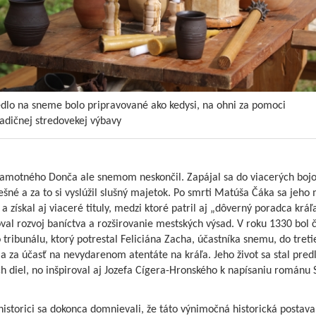
edlo na sneme bolo pripravované ako kedysi, na ohni za pomoci
radičnej stredovekej výbavy
samotného Donča ale snemom neskončil. Zapájal sa do viacerých bojo
ešné a za to si vyslúžil slušný majetok. Po smrti Matúša Čáka sa jeho
 a získal aj viaceré tituly, medzi ktoré patril aj „dôverný poradca kráľ
val rozvoj baníctva a rozširovanie mestských výsad. V roku 1330 bol
tribunálu, ktorý potrestal Feliciána Zacha, účastníka snemu, do treti
a za účasť na nevydarenom atentáte na kráľa. Jeho život sa stal pred
h diel, no inšpiroval aj Jozefa Cígera-Hronského k napísaniu románu 
historici sa dokonca domnievali, že táto výnimočná historická postava