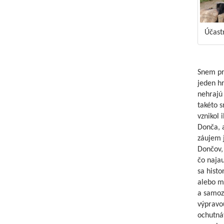
Účast
Snem pre
jeden hr
nehrajú 
takéto s
vznikol 
Donča, a
záujem j
Dončov, 
čo najau
sa histo
alebo m
a samozr
výpravou
ochutnáv