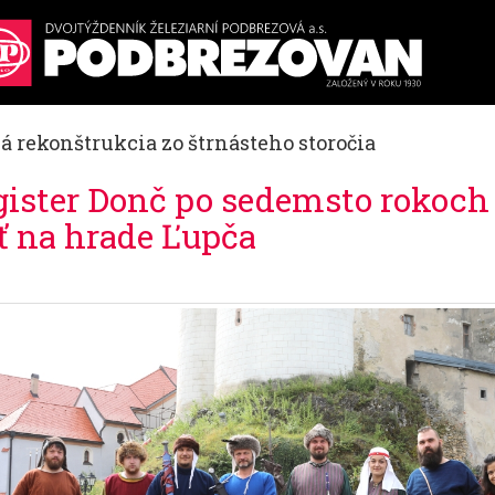
á rekonštrukcia zo štrnásteho storočia
ister Donč po sedemsto rokoch
ť na hrade Ľupča