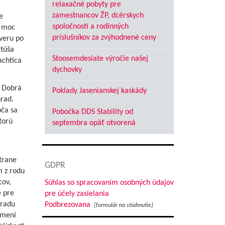
relaxačné pobyty pre
zamestnancov ŽP, dcérskych
e
spoločností a rodinných
á moc
príslušníkov za zvýhodnené ceny
everu po
atúša
Stoosemdesiate výročie našej
achtica
dychovky
, Dobrá
Poklady Jasenianskej kaskády
rad.
pča sa
Pobočka DDS Stability od
torú
septembra opäť otvorená
strane
GDPR
 z rodu
cov,
Súhlas so spracovaním osobných údajov
e pre
pre účely zasielania
hradu
Podbrezovana
[formulár na stiahnutie]
amení