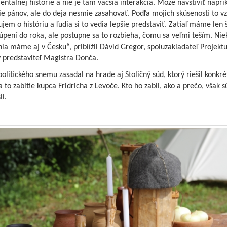
ntálnej histórie a nie je tam väčšia interakcia. Môže navštíviť naprí
e pánov, ale do deja nesmie zasahovať. Podľa mojich skúsenosti to v
ujem o históriu a ľudia si to vedia lepšie predstaviť. Zatiaľ máme len š
úpení do roka, ale postupne sa to rozbieha, čomu sa veľmi teším. Nie
ia máme aj v Česku“, priblížil Dávid Gregor, spoluzakladateľ Projekt
 predstaviteľ Magistra Donča.
litického snemu zasadal na hrade aj Stoličný súd, ktorý riešil konkré
a to zabitie kupca Fridricha z Levoče. Kto ho zabil, ako a prečo, však s
il.