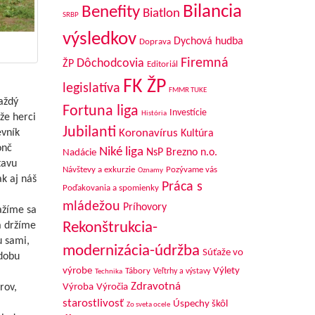
Bilancia
Benefity
Biatlon
SRBP
výsledkov
Dychová hudba
Doprava
Firemná
Dôchodcovia
ŽP
Editoriál
FK ŽP
legislatíva
FMMR TUKE
aždý
Fortuna liga
Investície
História
že herci
Jubilanti
evník
Koronavírus
Kultúra
onč
Niké liga
NsP Brezno n.o.
Nadácie
tavu
Návštevy a exkurzie
Pozývame vás
Oznamy
k aj náš
Práca s
Poďakovania a spomienky
mládežou
Príhovory
ažíme sa
Rekonštrukcia-
a držíme
u sami,
modernizácia-údržba
Súťaže vo
 dobu
výrobe
Výlety
Tábory
Veľtrhy a výstavy
Technika
Zdravotná
rov,
Výroba
Výročia
starostlivosť
Úspechy škôl
Zo sveta ocele