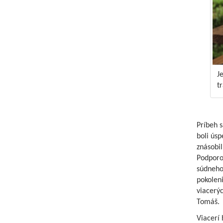
J
t
Príbeh 
boli úsp
znásobil
Podporo
súdneho 
pokoleni
viacerýc
Tomáš.
Viacerí 