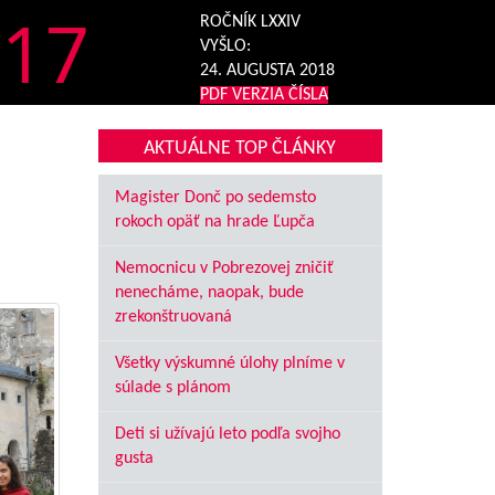
17
ROČNÍK LXXIV
VYŠLO:
24. AUGUSTA 2018
PDF VERZIA ČÍSLA
AKTUÁLNE TOP ČLÁNKY
Magister Donč po sedemsto
rokoch opäť na hrade Ľupča
Nemocnicu v Pobrezovej zničiť
nenecháme, naopak, bude
zrekonštruovaná
Všetky výskumné úlohy plníme v
súlade s plánom
Deti si užívajú leto podľa svojho
gusta