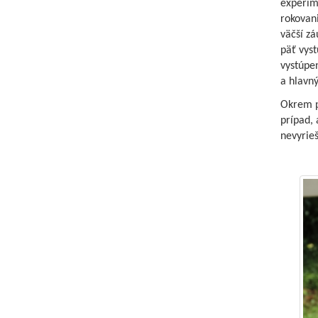
experime
rokovani
väčší zá
päť vyst
vystúpen
a hlavný
Okrem po
prípad, 
nevyrieš