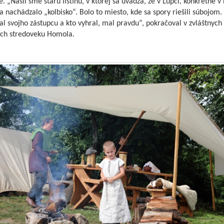
ie. „Našli sme starú listinu, v ktorej sa uvádza, že v Ľupči, konkrétne v 
a nachádzalo „kolbisko“. Bolo to miesto, kde sa spory riešili súbojom.
al svojho zástupcu a kto vyhral, mal pravdu“, pokračoval v zvláštnych
ách stredoveku Homola.