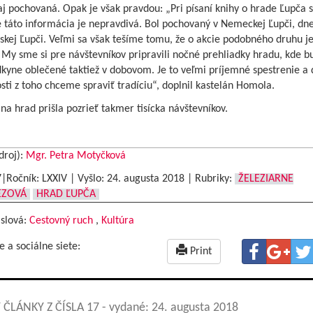
aj pochovaná. Opak je však pravdou: „Pri písaní knihy o hrade Ľupča
 že táto informácia je nepravdivá. Bol pochovaný v Nemeckej Ľupči, dn
skej Ľupči. Veľmi sa však tešíme tomu, že o akcie podobného druhu je
My sme si pre návštevníkov pripravili nočné prehliadky hradu, kde b
kyne oblečené taktiež v dobovom. Je to veľmi príjemné spestrenie a 
ti z toho chceme spraviť tradíciu“, doplnil kastelán Homola.
na hrad prišla pozrieť takmer tisícka návštevníkov.
droj):
Mgr. Petra Motyčková
7|Ročník: LXXIV | Vyšlo:
24. augusta 2018
|
Rubriky:
ŽELEZIARNE
EZOVÁ
HRAD ĽUPČA
 slová:
Cestovný ruch
,
Kultúra
e a sociálne siete:
Print
 ČLÁNKY Z ČÍSLA 17
- vydané: 24. augusta 2018