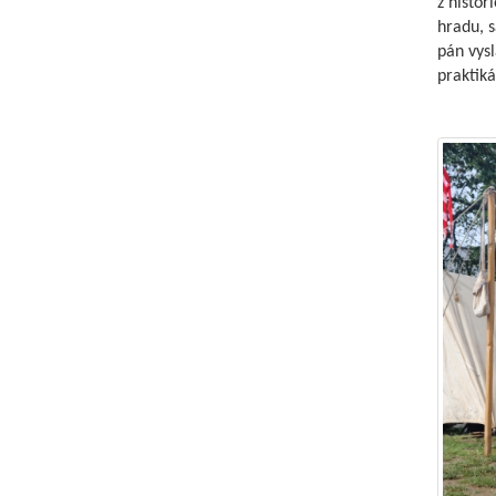
z histór
hradu, s
pán vysl
praktik