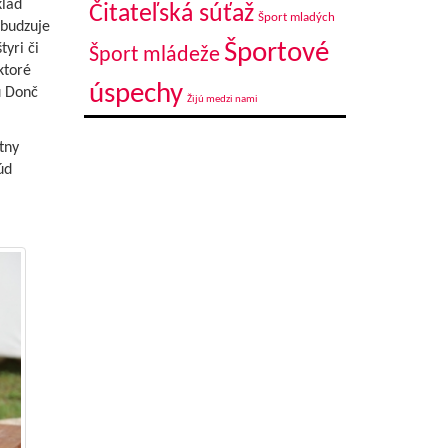
klad
Čitateľská súťaž
Šport mladých
zbudzuje
Športové
tyri či
Šport mládeže
ktoré
úspechy
u Donč
Žijú medzi nami
tny
úd