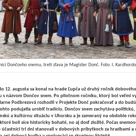
níci Dončovho snemu, tretí zľava je Magister Donč. Foto: I. Kardhord
do 12. augusta sa konal na hrade Ľupča už druhý ročník dobovéh
u s názvom Dončov snem. Po pilotnom ročníku, ktorý bol veľmi v
ziarne Podbrezová rozhodli v Projekte Donč pokračovať a do budú
tohto podujatia urobiť tradíciu. Dončov snem zachytáva politickú,
nskú a kultúrnu situáciu v Uhorsku a je zameraný na
obdobie rok
ktoré boli síce historicky bohaté, no aj dosť zložité.
Počas snemov
 účastníci tri dni stanovali v dobových príbytkoch za hradbami a