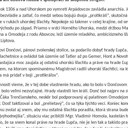
 ani dobová hudba v spolupráci so skupinou Strigôň.
 rok 1306 a nad Uhorskom po vymretí Arpádovcov zavládla anarchia. J
 bezvládie a zatiaľ, čo medzi sebou bojujú dvaja „protikráli“, skutočn
je v rukách uhorskej šľachty. Nepokoje sú takmer v celej krajine, od s
 východu po západ. Priamo v srdci Horného Uhorska, medzi držbou M
ína a Omodeja z rodu Abovcov, leží územie mladého, ambiciózneho šľ
Liptova.
vi Dončovi, pánovi zvolenskej stolice, sa podarilo dobyť hrady Ľupča
lachetnice a ovládol tak územie od Tatier až po Gemer, Hont a Novoh
astajúca moc zaujala aj ostatnú uhorskú šľachtu a práve na hrade Ľu
em, na ktorom spomínanému Magistrovi radili uhorskí šľachtici, na k
a má pridať v boji „protikráľov“.
ností vieme, že v tej dobe vlastnenie hradu, ako to bolo v Dončovom
 bolo veľmi nezvyčajné. Hrady vlastnili len králi. Donč bol najprv na 
Čáka Trenčianskeho, neskôr bol podporovaný aj palatínom Omodejom
 Dosť taktizoval a bol „prelietavý“, čo sa týka týchto vecí. Koniec kon
mu zvolal aj snem, aby mu ostatná šľachta poradila, ktorá strana bud
výhodnejšia“, situáciu viac priblížil Mgr. Vladimír Homola, kastelán 
o, že sa snem konal práve na hrade Ľupča, nie je len tak a takisto pr