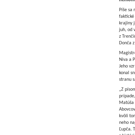
nemohla
Píše sa
faktické
krajiny 
juh, od
z Trenč
Donča z 
Magistro
Niva a P
Jeho vzr
konal sn
stranu s
„Z písom
prípade,
Matúša 
Abovcov.
kvôli to
neho naj
Ľupča. T