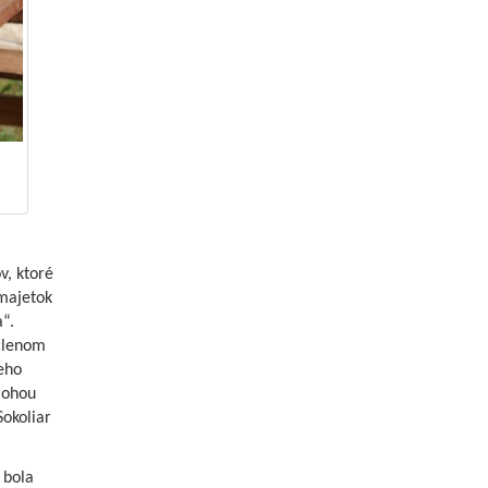
v, ktoré
 majetok
a“.
 členom
eho
lohou
Sokoliar
 bola