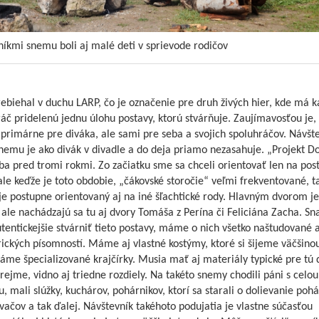
níkmi snemu boli aj malé deti v sprievode rodičov
biehal v duchu LARP, čo je označenie pre druh živých hier, kde má k
áč pridelenú jednu úlohu postavy, ktorú stvárňuje. Zaujímavosťou je, 
primárne pre diváka, ale sami pre seba a svojich spoluhráčov. Návšt
nemu je ako divák v divadle a do deja priamo nezasahuje. „Projekt D
iba pred tromi rokmi. Zo začiatku sme sa chceli orientovať len na pos
le keďže je toto obdobie, „čákovské storočie“ veľmi frekventované, ta
e postupne orientovaný aj na iné šľachtické rody. Hlavným dvorom je
ale nachádzajú sa tu aj dvory Tomáša z Perína či Feliciána Zacha. Sn
tentickejšie stvárniť tieto postavy, máme o nich všetko naštudované 
rických písomností. Máme aj vlastné kostýmy, ktoré si šijeme väčšino
áme špecializované krajčírky. Musia mať aj materiály typické pre tú
ejme, vidno aj triedne rozdiely. Na takéto snemy chodili páni s celou
, mali slúžky, kuchárov, pohárnikov, ktorí sa starali o dolievanie pohá
ačov a tak ďalej. Návštevník takéhoto podujatia je vlastne súčasťou