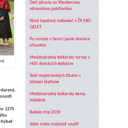
Deň zdravia so Všeobecnou
zdravotnou poisťovňou
Nový lopatový nakladač v ŽP EKO
QELET
Po remíze v Senici jasné domáce
víťazstvo
Medzinárodný kolkársky turnaj v
ová
réžií domácich kolkárov
Šesť majstrovských titulov v
letnom biatlone
o
ydarený,
Medzinárodný kolkársky kemp
cnosti
mládeže
ov 1275
Balkán trip 2018
ého
 chýbať
Stále máte možnosť využiť