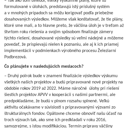
– Tak ako som uviedol, všetky výskumné plány, ktoré sú
formulované v úlohách, predstavujú istý príslušný systém
a v mnohých prípadoch sa môžu korigovať podľa priebežne
dosahovaných výsledkov. Môžeme však konštatovať, že tie plány,
ktoré sme mali, a to hlavne preto, že väčšina úloh je v treťom až
štvrtom roku riešenia a svojim spôsobom finalizuje zámery
týchto riešení, dosahované výsledky sú veľmi nádejné a môžeme
povedať, že prispievajú nielen k poznaniu, ale aj k ich priamej
implementácii v podmienkach výrobného procesu Železiarní
Podbrezová.
Čo plánujete v nasledujúcich mesiacoch?
– Druhý polrok bude v znamení finalizácie výsledkov výskumu
všetkých našich projektov a budú pripravované nové projekty na
obdobie rokov 2019 až 2022. Máme náročné úlohy pri riešení
šiestich projektov APVV v kooperácii s našimi partnermi, ale
predpokladáme, že budú v plnom rozsahu splnené. Veľkú
aktivitu očakávame v súvislosti s pripravovanými výzvami zo
štrukturálnych fondov. Opätovne chceme obnoviť našu účasť na
troch výzvach tak, ako sme ich predkladali v roku 2016,
samozrejme, s istou modifikáciou. Termín prípravy väčšiny