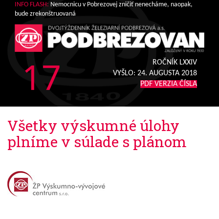
INFO FLASH:
Nemocnicu v Pobrezovej zničiť nenecháme, naopak,
bude zrekonštruovaná
17
ROČNÍK LXXIV
VYŠLO:
24. AUGUSTA 2018
PDF VERZIA ČÍSLA
Všetky výskumné úlohy
plníme v súlade s plánom