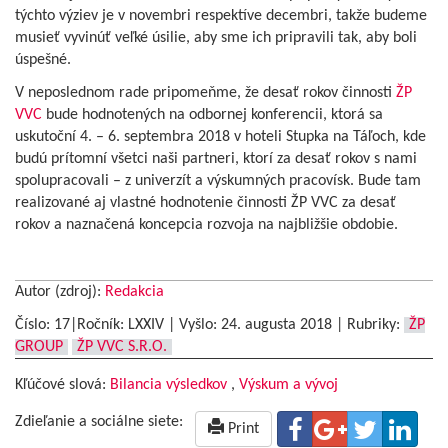
týchto výziev je v novembri respektíve decembri, takže budeme
musieť vyvinúť veľké úsilie, aby sme ich pripravili tak, aby boli
úspešné.
V neposlednom rade pripomeňme, že desať rokov činnosti
ŽP
VVC
bude hodnotených na odbornej konferencii, ktorá sa
uskutoční 4. – 6. septembra 2018 v hoteli Stupka na Táľoch, kde
budú prítomní všetci naši partneri, ktorí za desať rokov s nami
spolupracovali – z univerzít a výskumných pracovísk. Bude tam
realizované aj vlastné hodnotenie činnosti ŽP VVC za desať
rokov a naznačená koncepcia rozvoja na najbližšie obdobie.
Autor (zdroj):
Redakcia
Číslo: 17|Ročník: LXXIV | Vyšlo:
24. augusta 2018
|
Rubriky:
ŽP
GROUP
ŽP VVC S.R.O.
Kľúčové slová:
Bilancia výsledkov
,
Výskum a vývoj
Zdieľanie a sociálne siete:
Print