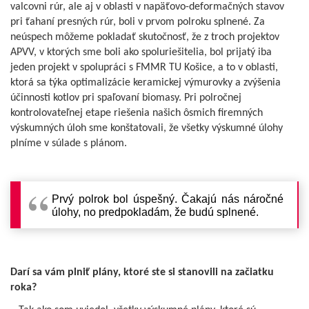
valcovni rúr, ale aj v oblasti v napäťovo-deformačných stavov
pri ťahaní presných rúr, boli v prvom polroku splnené. Za
neúspech môžeme pokladať skutočnosť, že z troch projektov
APVV, v ktorých sme boli ako spoluriešitelia, bol prijatý iba
jeden projekt v spolupráci s FMMR TU Košice, a to v oblasti,
ktorá sa týka optimalizácie keramickej výmurovky a zvýšenia
účinnosti kotlov pri spaľovaní biomasy. Pri polročnej
kontrolovateľnej etape riešenia našich ôsmich firemných
výskumných úloh sme konštatovali, že všetky výskumné úlohy
plníme v súlade s plánom.
Prvý polrok bol úspešný. Čakajú nás náročné
úlohy, no predpokladám, že budú splnené.
Darí sa vám plniť plány, ktoré ste si stanovili na začiatku
roka?