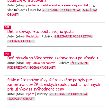
bude zrekonštruovaná
Autor (zdroj):
predseda predstavenstva a generálny riaditeľ
, Ing.
Vladimír Soták |
Rubriky:
ŽELEZIARNE PODBREZOVÁ
SOCIÁLNA
OBLASŤ
TOP
Deti si užívajú leto podľa svojho gusta
Autor (zdroj):
Redakcia
|
Rubriky:
ŽELEZIARNE PODBREZOVÁ
SOCIÁLNA OBLASŤ
TOP
Deň zdravia so Všeobecnou zdravotnou poisťovňou
Autor (zdroj):
Ing. Janka Kochanová
|
Rubriky:
ŽELEZIARNE
PODBREZOVÁ
SOCIÁLNA OBLASŤ
Stále máte možnosť využiť relaxačné pobyty pre
zamestnancov ŽP, dcérskych spoločností a rodinných
príslušníkov za zvýhodnené ceny
Autor (zdroj):
Ppam
|
Rubriky:
ŽELEZIARNE PODBREZOVÁ
SOCIÁLNA OBLASŤ