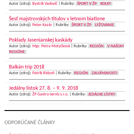
Autor (zdroj):
Bystrík Vadovič
|
Rubriky:
ŠPORT V ŽP
KOLKY
Šesť majstrovských titulov v letnom biatlone
Autor (zdroj):
Peter Kazár
|
Rubriky:
ŠPORT V ŽP
LYŽOVANIE
Poklady Jasenianskej kaskády
Autor (zdroj):
Mgr. Petra Motyčková
|
Rubriky:
REGIÓN
V NAŠOM
REGIÓNE
Balkán trip 2018
Autor (zdroj):
Patrik Ridzoň
|
Rubriky:
REGIÓN
ZAUJÍMAVOSTI
Jedálny lístok 27. 8. – 9. 9. 2018
Autor (zdroj):
ŽP Gastro-servis s.r.o.
|
Rubriky:
JEDÁLNE LÍSTKY
ODPORÚČANÉ ČLÁNKY