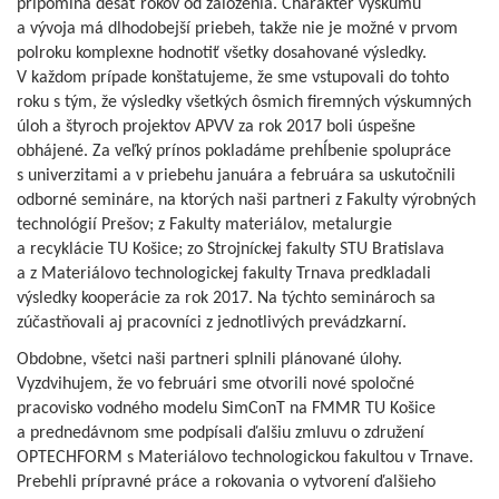
pripomína desať rokov od založenia. Charakter výskumu
a vývoja má dlhodobejší priebeh, takže nie je možné v prvom
polroku komplexne hodnotiť všetky dosahované výsledky.
V každom prípade konštatujeme, že sme vstupovali do tohto
roku s tým, že výsledky všetkých ôsmich firemných výskumných
úloh a štyroch projektov APVV za rok 2017 boli úspešne
obhájené. Za veľký prínos pokladáme prehĺbenie spolupráce
s univerzitami a v priebehu januára a februára sa uskutočnili
odborné semináre, na ktorých naši partneri z Fakulty výrobných
technológií Prešov; z Fakulty materiálov, metalurgie
a recyklácie TU Košice; zo Strojníckej fakulty STU Bratislava
a z Materiálovo technologickej fakulty Trnava predkladali
výsledky kooperácie za rok 2017. Na týchto seminároch sa
zúčastňovali aj pracovníci z jednotlivých prevádzkarní.
Obdobne, všetci naši partneri splnili plánované úlohy.
Vyzdvihujem, že vo februári sme otvorili nové spoločné
pracovisko vodného modelu SimConT na FMMR TU Košice
a prednedávnom sme podpísali ďalšiu zmluvu o združení
OPTECHFORM s Materiálovo technologickou fakultou v Trnave.
Prebehli prípravné práce a rokovania o vytvorení ďalšieho