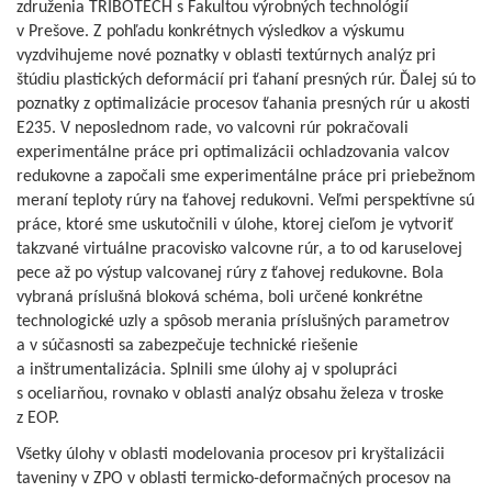
združenia TRIBOTECH s Fakultou výrobných technológií
v Prešove. Z pohľadu konkrétnych výsledkov a výskumu
vyzdvihujeme nové poznatky v oblasti textúrnych analýz pri
štúdiu plastických deformácií pri ťahaní presných rúr. Ďalej sú to
poznatky z optimalizácie procesov ťahania presných rúr u akosti
E235. V neposlednom rade, vo valcovni rúr pokračovali
experimentálne práce pri optimalizácii ochladzovania valcov
redukovne a započali sme experimentálne práce pri priebežnom
meraní teploty rúry na ťahovej redukovni. Veľmi perspektívne sú
práce, ktoré sme uskutočnili v úlohe, ktorej cieľom je vytvoriť
takzvané virtuálne pracovisko valcovne rúr, a to od karuselovej
pece až po výstup valcovanej rúry z ťahovej redukovne. Bola
vybraná príslušná bloková schéma, boli určené konkrétne
technologické uzly a spôsob merania príslušných parametrov
a v súčasnosti sa zabezpečuje technické riešenie
a inštrumentalizácia. Splnili sme úlohy aj v spolupráci
s oceliarňou, rovnako v oblasti analýz obsahu železa v troske
z EOP.
Všetky úlohy v oblasti modelovania procesov pri kryštalizácii
taveniny v ZPO v oblasti termicko-deformačných procesov na