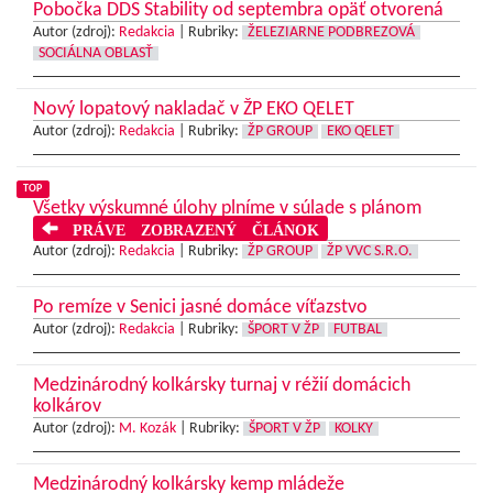
Pobočka DDS Stability od septembra opäť otvorená
Autor (zdroj):
Redakcia
|
Rubriky:
ŽELEZIARNE PODBREZOVÁ
SOCIÁLNA OBLASŤ
Nový lopatový nakladač v ŽP EKO QELET
Autor (zdroj):
Redakcia
|
Rubriky:
ŽP GROUP
EKO QELET
TOP
Všetky výskumné úlohy plníme v súlade s plánom
PRÁVE ZOBRAZENÝ ČLÁNOK
Autor (zdroj):
Redakcia
|
Rubriky:
ŽP GROUP
ŽP VVC S.R.O.
Po remíze v Senici jasné domáce víťazstvo
Autor (zdroj):
Redakcia
|
Rubriky:
ŠPORT V ŽP
FUTBAL
Medzinárodný kolkársky turnaj v réžií domácich
kolkárov
Autor (zdroj):
M. Kozák
|
Rubriky:
ŠPORT V ŽP
KOLKY
Medzinárodný kolkársky kemp mládeže