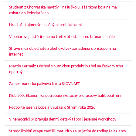
Študenti z Chorvátska navštívili našu školu, zážitkom bola najmä
exkurzia v železiarňach
Hrad ožil tajomnými nočnými prehliadkami
V pohárovej histórii sme po tretíkrát ostali pred bránami finále
Stravu si už objednáte z akéhokoľvek zariadenia s prístupom na
internet
Martin Čermák: Obchod s hutníckou produkciou bol na českom trhu
opatrný
Zamestnanecká palivová karta SLOVNAFT
Klub 500: Ekonomika potrebuje skutočný prorastový balík opatrení
Podporte jaseň z Lopeja v súťaži o Strom roka 2026
V nemocnici pripravujú denný detský tábor i jesenné workshopy
Stredoškolskú etapu zavŕšili maturitou a prijatím do rodiny železiarov