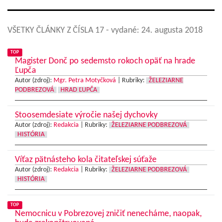
VŠETKY ČLÁNKY Z ČÍSLA 17
- vydané: 24. augusta 2018
TOP
Magister Donč po sedemsto rokoch opäť na hrade
Ľupča
Autor (zdroj):
Mgr. Petra Motyčková
|
Rubriky:
ŽELEZIARNE
PODBREZOVÁ
HRAD ĽUPČA
Stoosemdesiate výročie našej dychovky
Autor (zdroj):
Redakcia
|
Rubriky:
ŽELEZIARNE PODBREZOVÁ
HISTÓRIA
Víťaz pätnásteho kola čitateľskej súťaže
Autor (zdroj):
Redakcia
|
Rubriky:
ŽELEZIARNE PODBREZOVÁ
HISTÓRIA
TOP
Nemocnicu v Pobrezovej zničiť nenecháme, naopak,