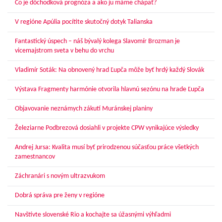
Čo je dôchodková prognóza a ako ju máme chápať?
V regióne Apúlia pocítite skutočný dotyk Talianska
Fantastický úspech – náš bývalý kolega Slavomír Brozman je
vicemajstrom sveta v behu do vrchu
Vladimír Soták: Na obnovený hrad Ľupča môže byť hrdý každý Slovák
Výstava Fragmenty harmónie otvorila hlavnú sezónu na hrade Ľupča
Objavovanie neznámych zákutí Muránskej planiny
Železiarne Podbrezová dosiahli v projekte CPW vynikajúce výsledky
Andrej Jursa: Kvalita musí byť prirodzenou súčasťou práce všetkých
zamestnancov
Záchranári s novým ultrazvukom
Dobrá správa pre ženy v regióne
Navštívte slovenské Rio a kochajte sa úžasnými výhľadmi