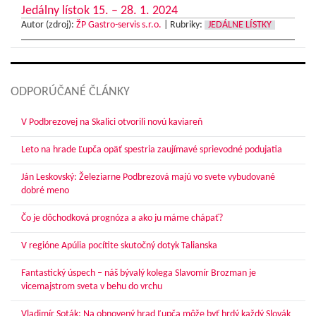
Jedálny lístok 15. – 28. 1. 2024
Autor (zdroj):
ŽP Gastro-servis s.r.o.
|
Rubriky:
JEDÁLNE LÍSTKY
ODPORÚČANÉ ČLÁNKY
V Podbrezovej na Skalici otvorili novú kaviareň
Leto na hrade Ľupča opäť spestria zaujímavé sprievodné podujatia
Ján Leskovský: Železiarne Podbrezová majú vo svete vybudované
dobré meno
Čo je dôchodková prognóza a ako ju máme chápať?
V regióne Apúlia pocítite skutočný dotyk Talianska
Fantastický úspech – náš bývalý kolega Slavomír Brozman je
vicemajstrom sveta v behu do vrchu
Vladimír Soták: Na obnovený hrad Ľupča môže byť hrdý každý Slovák