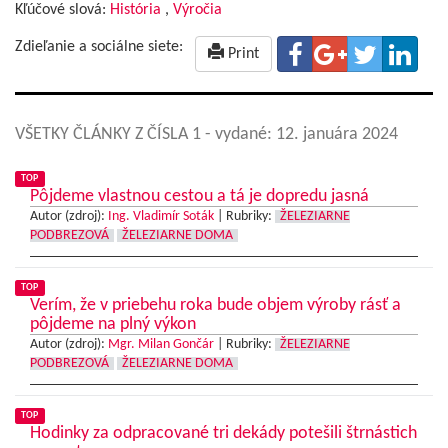
Kľúčové slová:
História
,
Výročia
Zdieľanie a sociálne siete:
Print
VŠETKY ČLÁNKY Z ČÍSLA 1
- vydané: 12. januára 2024
TOP
Pôjdeme vlastnou cestou a tá je dopredu jasná
Autor (zdroj):
Ing. Vladimír Soták
|
Rubriky:
ŽELEZIARNE
PODBREZOVÁ
ŽELEZIARNE DOMA
TOP
Verím, že v priebehu roka bude objem výroby rásť a
pôjdeme na plný výkon
Autor (zdroj):
Mgr. Milan Gončár
|
Rubriky:
ŽELEZIARNE
PODBREZOVÁ
ŽELEZIARNE DOMA
TOP
Hodinky za odpracované tri dekády potešili štrnástich