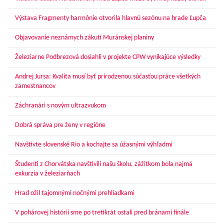
Výstava Fragmenty harmónie otvorila hlavnú sezónu na hrade Ľupča
Objavovanie neznámych zákutí Muránskej planiny
Železiarne Podbrezová dosiahli v projekte CPW vynikajúce výsledky
Andrej Jursa: Kvalita musí byť prirodzenou súčasťou práce všetkých
zamestnancov
Záchranári s novým ultrazvukom
Dobrá správa pre ženy v regióne
Navštívte slovenské Rio a kochajte sa úžasnými výhľadmi
Študenti z Chorvátska navštívili našu školu, zážitkom bola najmä
exkurzia v železiarňach
Hrad ožil tajomnými nočnými prehliadkami
V pohárovej histórii sme po tretíkrát ostali pred bránami finále