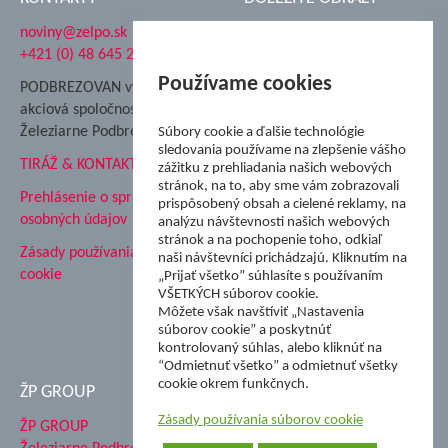
noviny@zelpo.sk
Hrad Ľupča
+421 (0) 48 645 2711
Súkromná spojená škola ŽP
Nadácia Železiarne
Používame cookies
PODBREZOVAN vydáva
Podbrezová
akciová spoločnosť
Hutnícke múzeum
Železiarne Podbrezová
Súbory cookie a ďalšie technológie
ŽP Informatika s.r.o.
sledovania používame na zlepšenie vášho
TIRÁŽ & KONTAKT
ŠK Železiarne Podbrezová
zážitku z prehliadania našich webových
stránok, na to, aby sme vám zobrazovali
Tále a.s.
Prehlásenie o spracovaní
prispôsobený obsah a cielené reklamy, na
osobných údajov
analýzu návštevnosti našich webových
stránok a na pochopenie toho, odkiaľ
Zásady používania súborov
naši návštevníci prichádzajú. Kliknutím na
cookie
„Prijať všetko” súhlasíte s používaním
VŠETKÝCH súborov cookie.
Môžete však navštíviť „Nastavenia
súborov cookie” a poskytnúť
kontrolovaný súhlas, alebo kliknúť na
“Odmietnuť všetko” a odmietnuť všetky
cookie okrem funkčnych.
ŽP GROUP
Zásady používania súborov cookie
ŽP GROUP