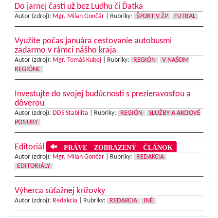
Do jarnej časti už bez Ludhu či Ďatka
Autor (zdroj):
Mgr. Milan Gončár
|
Rubriky:
ŠPORT V ŽP
FUTBAL
Využite počas januára cestovanie autobusmi
zadarmo v rámci nášho kraja
Autor (zdroj):
Mgr. Tomáš Kubej
|
Rubriky:
REGIÓN
V NAŠOM
REGIÓNE
Investujte do svojej budúcnosti s prezieravosťou a
dôverou
Autor (zdroj):
DDS Stabilita
|
Rubriky:
REGIÓN
SLUŽBY A AKCIOVÉ
PONUKY
Editoriál
PRÁVE ZOBRAZENÝ ČLÁNOK
Autor (zdroj):
Mgr. Milan Gončár
|
Rubriky:
REDAKCIA
EDITORIÁLY
Výherca súťažnej krížovky
Autor (zdroj):
Redakcia
|
Rubriky:
REDAKCIA
INÉ