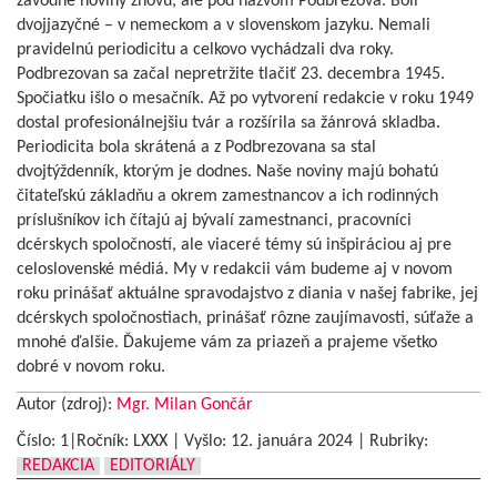
závodné noviny znovu, ale pod názvom Podbrezová. Boli
dvojjazyčné – v nemeckom a v slovenskom jazyku. Nemali
pravidelnú periodicitu a celkovo vychádzali dva roky.
Podbrezovan sa začal nepretržite tlačiť 23. decembra 1945.
Spočiatku išlo o mesačník. Až po vytvorení redakcie v roku 1949
dostal profesionálnejšiu tvár a rozšírila sa žánrová skladba.
Periodicita bola skrátená a z Podbrezovana sa stal
dvojtýždenník, ktorým je dodnes. Naše noviny majú bohatú
čitateľskú základňu a okrem zamestnancov a ich rodinných
príslušníkov ich čítajú aj bývalí zamestnanci, pracovníci
dcérskych spoločností, ale viaceré témy sú inšpiráciou aj pre
celoslovenské médiá. My v redakcii vám budeme aj v novom
roku prinášať aktuálne spravodajstvo z diania v našej fabrike, jej
dcérskych spoločnostiach, prinášať rôzne zaujímavosti, súťaže a
mnohé ďalšie. Ďakujeme vám za priazeň a prajeme všetko
dobré v novom roku.
Autor (zdroj):
Mgr. Milan Gončár
Číslo: 1|Ročník: LXXX | Vyšlo:
12. januára 2024
|
Rubriky:
REDAKCIA
EDITORIÁLY