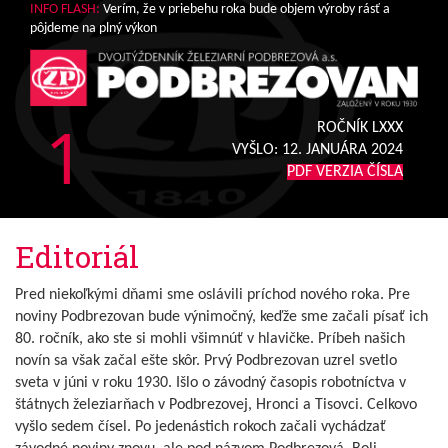
INFO FLASH:
Verím, že v priebehu roka bude objem výroby rásť a
pôjdeme na plný výkon
1
ROČNÍK LXXX
VYŠLO:
12. JANUÁRA 2024
PDF VERZIA ČÍSLA
Editoriál
Pred niekoľkými dňami sme oslávili príchod nového roka. Pre
noviny Podbrezovan bude výnimočný, keďže sme začali písať ich
80. ročník, ako ste si mohli všimnúť v hlavičke. Príbeh našich
novín sa však začal ešte skôr. Prvý Podbrezovan uzrel svetlo
sveta v júni v roku 1930. Išlo o závodný časopis robotníctva v
štátnych železiarňach v Podbrezovej, Hronci a Tisovci. Celkovo
vyšlo sedem čísel. Po jedenástich rokoch začali vychádzať