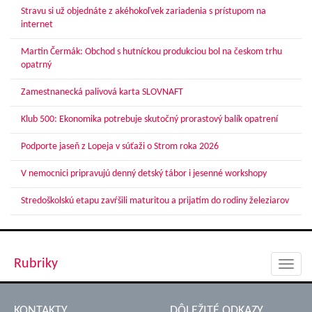
Stravu si už objednáte z akéhokoľvek zariadenia s prístupom na
internet
Martin Čermák: Obchod s hutníckou produkciou bol na českom trhu
opatrný
Zamestnanecká palivová karta SLOVNAFT
Klub 500: Ekonomika potrebuje skutočný prorastový balík opatrení
Podporte jaseň z Lopeja v súťaži o Strom roka 2026
V nemocnici pripravujú denný detský tábor i jesenné workshopy
Stredoškolskú etapu zavŕšili maturitou a prijatím do rodiny železiarov
Rubriky
Toggl
navig
KONTAKTY
DÔLEŽITÉ ODKAZY