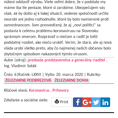
nútení odstaviť výrobu. Viete veľmi dobre, že v podstate my
máme iba tie peniaze, ktoré si zarobíme. Ubezpečujem vás
však, ak by došlo aj k takej situácii, vedenie spoločnosti určite
neurobí ani jedno rozhodnutie, ktoré by bolo namierené proti
zamestnancom. Som presvedčený, že aj „noví politici“ sa
postavia k celému problému koronavírusu na Slovensku
správnym smerom. Rozprávať o niečom a radiť je totiž
podstatný rozdiel, ako niečo urobiť. Verím, že stará, ale aj nová
vláda urobí všetko preto, aby čo najmenej našich občanov bolo
zbytočným spôsobom nakazených týmto vírusom.
Autor (zdroj):
predseda predstavenstva a generálny riaditeľ
,
Ing. Vladimír Soták
Číslo: 6|Ročník: LXXVI | Vyšlo:
20. marca 2020
|
Rubriky:
ŽELEZIARNE PODBREZOVÁ
ŽELEZIARNE DOMA
Kľúčové slová:
Koronavírus
,
Príhovory
Zdieľanie a sociálne siete:
Print