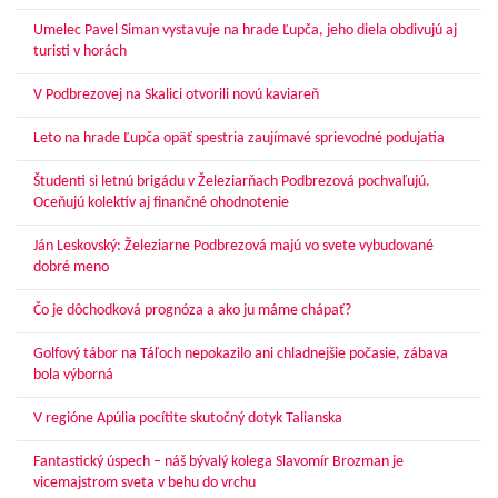
Umelec Pavel Siman vystavuje na hrade Ľupča, jeho diela obdivujú aj
turisti v horách
V Podbrezovej na Skalici otvorili novú kaviareň
Leto na hrade Ľupča opäť spestria zaujímavé sprievodné podujatia
Študenti si letnú brigádu v Železiarňach Podbrezová pochvaľujú.
Oceňujú kolektív aj finančné ohodnotenie
Ján Leskovský: Železiarne Podbrezová majú vo svete vybudované
dobré meno
Čo je dôchodková prognóza a ako ju máme chápať?
Golfový tábor na Táľoch nepokazilo ani chladnejšie počasie, zábava
bola výborná
V regióne Apúlia pocítite skutočný dotyk Talianska
Fantastický úspech – náš bývalý kolega Slavomír Brozman je
vicemajstrom sveta v behu do vrchu