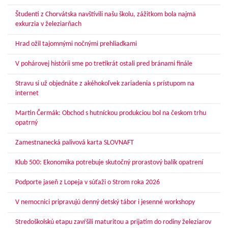
Študenti z Chorvátska navštívili našu školu, zážitkom bola najmä
exkurzia v železiarňach
Hrad ožil tajomnými nočnými prehliadkami
V pohárovej histórii sme po tretíkrát ostali pred bránami finále
Stravu si už objednáte z akéhokoľvek zariadenia s prístupom na
internet
Martin Čermák: Obchod s hutníckou produkciou bol na českom trhu
opatrný
Zamestnanecká palivová karta SLOVNAFT
Klub 500: Ekonomika potrebuje skutočný prorastový balík opatrení
Podporte jaseň z Lopeja v súťaži o Strom roka 2026
V nemocnici pripravujú denný detský tábor i jesenné workshopy
Stredoškolskú etapu zavŕšili maturitou a prijatím do rodiny železiarov