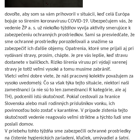
dovoľte, aby som sa vám prihovoril v situácii, keď celá Európa
bojuje so šírením koronavírusu COVID-19. Ubezpečujem vás, že
vedenie ŽP a. s. už niekoľko týždňov vyvíja aktivity smerujúce k
zabezpečeniu ochranných prostriedkov. Sami sa presviedčate, že
sme ochranné prostriedky porozdeľovali a snažíme sa
zabezpečiť ich ďalšie objemy. Opatrenia, ktoré sme prijali aj pri
vydávaní stravy, prosím, chápte. Je pre vás lepšie, keď stravu
dostanete v balíčkoch. Riziko šírenia vírusu pri výdaji varenej
stravy je totiž veľmi vysoké a tomu musíme zabrániť.
Všetci veľmi dobre viete, že náš pracovný kolektív považujem za
vysoko uvedomelý. Čo sa však týka tejto situácie, niektorí naši
zamestnanci (a nie sú to len zamestnanci R kategórie, ale aj
TH), podcenili istú skutočnosť. Pokiaľ cestovali za hranice
Slovenska alebo mali rodinných príslušníkov vonku, ich
povinnosťou bolo zostať v karanténe. V prípade zistenia tejto
skutočnosti vedenie reagovalo veľmi striktne a týchto ľudí sme
poslali domov.
V priebehu tohto týždňa sme zabezpečili ochranné prostriedky
na čistenie hygienických zariadení, kľučiek, umývadiel a šatní.