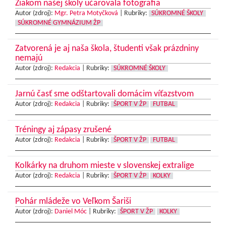
Žiakom našej školy učarovala fotografia
Autor (zdroj):
Mgr. Petra Motyčková
|
Rubriky:
SÚKROMNÉ ŠKOLY
SÚKROMNÉ GYMNÁZIUM ŽP
Zatvorená je aj naša škola, študenti však prázdniny
nemajú
Autor (zdroj):
Redakcia
|
Rubriky:
SÚKROMNÉ ŠKOLY
Jarnú časť sme odštartovali domácim víťazstvom
Autor (zdroj):
Redakcia
|
Rubriky:
ŠPORT V ŽP
FUTBAL
Tréningy aj zápasy zrušené
Autor (zdroj):
Redakcia
|
Rubriky:
ŠPORT V ŽP
FUTBAL
Kolkárky na druhom mieste v slovenskej extralige
Autor (zdroj):
Redakcia
|
Rubriky:
ŠPORT V ŽP
KOLKY
Pohár mládeže vo Veľkom Šariši
Autor (zdroj):
Daniel Móc
|
Rubriky:
ŠPORT V ŽP
KOLKY