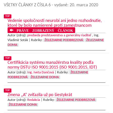
VŠETKY ČLÁNKY Z ČÍSLA 6
- vydané: 20. marca 2020
TOP
Vedenie spoločnosti neurobí ani jedno rozhodnutie,
ktoré by bolo namierené proti zamestnancom
PRÁVE ZOBRAZENÝ ČLÁNOK
Autor (zdroj):
predseda predstavenstva a generálny riaditeľ
, Ing.
Vladimír Soták |
Rubriky:
ŽELEZIARNE PODBREZOVÁ
ŽELEZIARNE
DOMA
TOP
Certifikácia systému manažérstva kvality podľa
normy DSTU ISO 9001:2015 (ISO 9001:2015, IDT)
Autor (zdroj):
Ing. Iveta Dančová
|
Rubriky:
ŽELEZIARNE
PODBREZOVÁ
ŽELEZIARNE DOMA
TOP
Zmena „A“ zvíťazila už po šiestykrát
Autor (zdroj):
Redakcia
|
Rubriky:
ŽELEZIARNE PODBREZOVÁ
ŽELEZIARNE DOMA