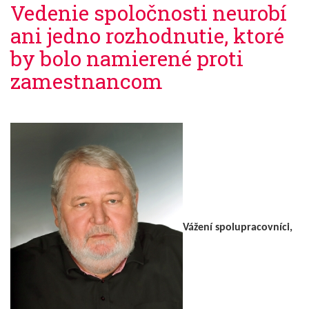
Vedenie spoločnosti neurobí
ani jedno rozhodnutie, ktoré
by bolo namierené proti
zamestnancom
Vážení spolupracovníci,