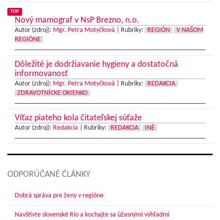
TOP
Nový mamograf v NsP Brezno, n.o.
Autor (zdroj):
Mgr. Petra Motyčková
|
Rubriky:
REGIÓN
V NAŠOM
REGIÓNE
Dôležité je dodržiavanie hygieny a dostatočná
informovanosť
Autor (zdroj):
Mgr. Petra Motyčková
|
Rubriky:
REDAKCIA
ZDRAVOTNÍCKE OKIENKO
Víťaz piateho kola čitateľskej súťaže
Autor (zdroj):
Redakcia
|
Rubriky:
REDAKCIA
INÉ
ODPORÚČANÉ ČLÁNKY
Dobrá správa pre ženy v regióne
Navštívte slovenské Rio a kochajte sa úžasnými výhľadmi