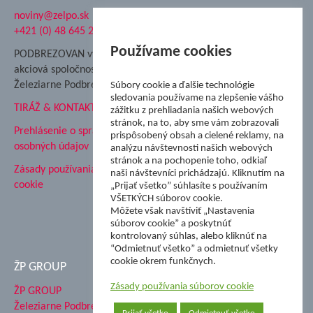
noviny@zelpo.sk
Hrad Ľupča
+421 (0) 48 645 2711
Súkromná spojená škola ŽP
Nadácia Železiarne
Používame cookies
PODBREZOVAN vydáva
Podbrezová
akciová spoločnosť
Hutnícke múzeum
Železiarne Podbrezová
Súbory cookie a ďalšie technológie
ŽP Informatika s.r.o.
sledovania používame na zlepšenie vášho
TIRÁŽ & KONTAKT
ŠK Železiarne Podbrezová
zážitku z prehliadania našich webových
stránok, na to, aby sme vám zobrazovali
Tále a.s.
Prehlásenie o spracovaní
prispôsobený obsah a cielené reklamy, na
osobných údajov
analýzu návštevnosti našich webových
stránok a na pochopenie toho, odkiaľ
Zásady používania súborov
naši návštevníci prichádzajú. Kliknutím na
cookie
„Prijať všetko” súhlasíte s používaním
VŠETKÝCH súborov cookie.
Môžete však navštíviť „Nastavenia
súborov cookie” a poskytnúť
kontrolovaný súhlas, alebo kliknúť na
“Odmietnuť všetko” a odmietnuť všetky
cookie okrem funkčnych.
ŽP GROUP
Zásady používania súborov cookie
ŽP GROUP
Železiarne Podbrezová a.s.