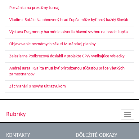
Pozvánka na prestížny turnaj
Vladimír Soták: Na obnovený hrad Ľupča môže byť hrdý každý Slovák
Výstava Fragmenty harmónie otvorila hlavnú sezónu na hrade Ľupča
Objavovanie neznámych zákutí Muránskej planiny
Železiarne Podbrezová dosiahli v projekte CPW vynikajúce výsledky
Andrej Jursa: Kvalita musí byť prirodzenou súčasťou práce všetkých
zamestnancov
Záchranári s novým ultrazvukom
Rubriky
Toggl
navig
KONTAKTY
DÔLEŽITÉ ODKAZY