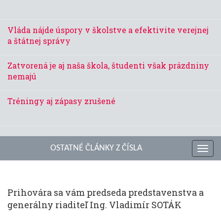
Vláda nájde úspory v školstve a efektivite verejnej
a štátnej správy
Zatvorená je aj naša škola, študenti však prázdniny
nemajú
Tréningy aj zápasy zrušené
OSTATNÉ ČLÁNKY Z ČÍSLA
Toggl
navig
Prihovára sa vám predseda predstavenstva a
generálny riaditeľ Ing. Vladimír SOTÁK