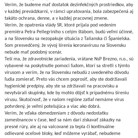
Verím, že budeme mať dostatok dezinfekčných prostriedkov, aby
v každej prevádzkarni, v rámci upratovania, bola zabezpečená aj
takáto ochrana, denne, a v každej pracovnej zmene.
Verím, že opatrenia vlády SR, ktoré prijala pod vedením
premiéra Petra Pellegriniho s celým štábom, budú veľmi účinné,
a na Slovensku sa nezopakuje situácia z Talianska či Španielska.
Som presvedčený, že vývoj šírenia koronavírusu na Slovensku
nebude mať podobný scenár.
Teší ma, že zdravotnícke zariadenia, vrátane NsP Brezno, n.o., sú
vybavené na poskytnutie pomoci ľudom, ktorí sa stretli s týmto
vírusom a verím, že na Slovensku nebudú z uvedeného dôvodu
ľudia zomierať. Preto vás chcem poprosiť, aby ste dodržiavali
hygienické predpisy, aby ste sa zdržiavali na pracovisku a
nevytvárali skupinky, kde by mohlo dôjsť k prípadnému šíreniu
vírusu. Skutočnosť, že v našom regióne zatiaľ nemáme vírus
potvrdený, je veľmi potešujúca a viac ako dobrá.
Verím, že vďaka obmedzeniam z dôvodu nedostatku
zamestnancov v čase, keď sa nám darí získavať zákazky na
presné rúry, ale aj na valcované za tepla či kontinuálne
odlievané oceľové bloky, keď môžeme vyrábať, nebudeme