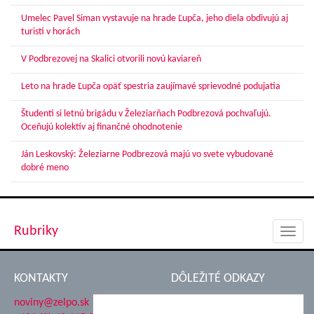
Umelec Pavel Siman vystavuje na hrade Ľupča, jeho diela obdivujú aj
turisti v horách
V Podbrezovej na Skalici otvorili novú kaviareň
Leto na hrade Ľupča opäť spestria zaujímavé sprievodné podujatia
Študenti si letnú brigádu v Železiarňach Podbrezová pochvaľujú.
Oceňujú kolektív aj finančné ohodnotenie
Ján Leskovský: Železiarne Podbrezová majú vo svete vybudované
dobré meno
Rubriky
Toggl
navig
KONTAKTY
DÔLEŽITÉ ODKAZY
noviny@zelpo.sk
Hrad Ľupča