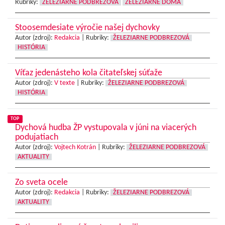
Rubriky:
ŽELEZIARNE PODBREZOVÁ
ŽELEZIARNE DOMA
Stoosemdesiate výročie našej dychovky
Autor (zdroj):
Redakcia
|
Rubriky:
ŽELEZIARNE PODBREZOVÁ
HISTÓRIA
Víťaz jedenásteho kola čitateľskej súťaže
Autor (zdroj):
V texte
|
Rubriky:
ŽELEZIARNE PODBREZOVÁ
HISTÓRIA
TOP
Dychová hudba ŽP vystupovala v júni na viacerých
podujatiach
Autor (zdroj):
Vojtech Kotrán
|
Rubriky:
ŽELEZIARNE PODBREZOVÁ
AKTUALITY
Zo sveta ocele
Autor (zdroj):
Redakcia
|
Rubriky:
ŽELEZIARNE PODBREZOVÁ
AKTUALITY