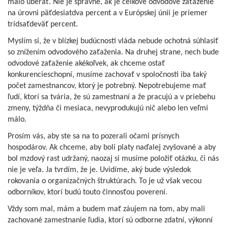
malo uberať. Nie je správne, ak je celkové odvodové zaťaženie
na úrovni päťdesiatdva percent a v Európskej únii je priemer
tridsaťdeväť percent.
Myslím si, že v blízkej budúcnosti vláda nebude ochotná súhlasiť
so znížením odvodového zaťaženia. Na druhej strane, nech bude
odvodové zaťaženie akékoľvek, ak chceme ostať
konkurencieschopní, musíme zachovať v spoločnosti iba taký
počet zamestnancov, ktorý je potrebný. Nepotrebujeme mať
ľudí, ktorí sa tvária, že sú zamestnaní a že pracujú a v priebehu
zmeny, týždňa či mesiaca, nevyprodukujú nič alebo len veľmi
málo.
Prosím vás, aby ste sa na to pozerali očami prísnych
hospodárov. Ak chceme, aby boli platy naďalej zvyšované a aby
bol mzdový rast udržaný, naozaj si musíme položiť otázku, či nás
nie je veľa. Ja tvrdím, že je. Uvidíme, aký bude výsledok
rokovania o organizačných štruktúrach. To je už však vecou
odborníkov, ktorí budú touto činnosťou poverení.
Vždy som mal, mám a budem mať záujem na tom, aby mali
zachované zamestnanie ľudia, ktorí sú odborne zdatní, výkonní