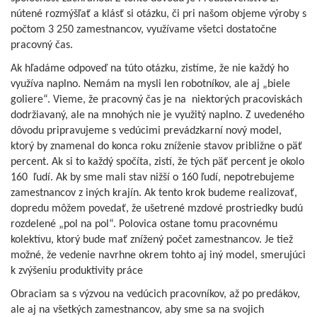
nútené rozmýšľať a klásť si otázku, či pri našom objeme výroby s
počtom 3 250 zamestnancov, využívame všetci dostatočne
pracovný čas.
Ak hľadáme odpoveď na túto otázku, zistíme, že nie každý ho
využíva naplno. Nemám na mysli len robotníkov, ale aj „biele
goliere“. Vieme, že pracovný čas je na niektorých pracoviskách
dodržiavaný, ale na mnohých nie je využitý naplno. Z uvedeného
dôvodu pripravujeme s vedúcimi prevádzkarní nový model,
ktorý by znamenal do konca roku zníženie stavov približne o päť
percent. Ak si to každý spočíta, zistí, že tých päť percent je okolo
160 ľudí. Ak by sme mali stav nižší o 160 ľudí, nepotrebujeme
zamestnancov z iných krajín. Ak tento krok budeme realizovať,
dopredu môžem povedať, že ušetrené mzdové prostriedky budú
rozdelené „pol na pol“. Polovica ostane tomu pracovnému
kolektívu, ktorý bude mať znížený počet zamestnancov. Je tiež
možné, že vedenie navrhne okrem tohto aj iný model, smerujúci
k zvýšeniu produktivity práce
Obraciam sa s výzvou na vedúcich pracovníkov, až po predákov,
ale aj na všetkých zamestnancov, aby sme sa na svojich