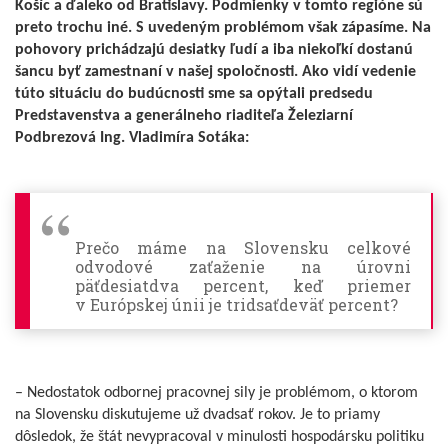
Košíc a ďaleko od Bratislavy. Podmienky v tomto regióne sú
preto trochu iné. S uvedeným problémom však zápasíme. Na
pohovory prichádzajú desiatky ľudí a iba niekoľkí dostanú
šancu byť zamestnaní v našej spoločnosti. Ako vidí vedenie
túto situáciu do budúcnosti sme sa opýtali predsedu
Predstavenstva a generálneho riaditeľa Železiarní
Podbrezová Ing. Vladimíra Sotáka:
Prečo máme na Slovensku celkové
odvodové zaťaženie na úrovni
päťdesiatdva percent, keď priemer
v Európskej únii je tridsaťdeväť percent?
– Nedostatok odbornej pracovnej sily je problémom, o ktorom
na Slovensku diskutujeme už dvadsať rokov. Je to priamy
dôsledok, že štát nevypracoval v minulosti hospodársku politiku