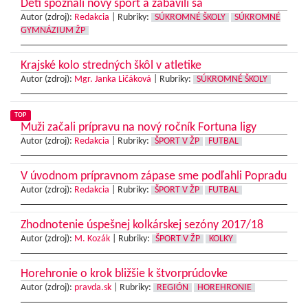
Deti spoznali nový šport a zabavili sa
Autor (zdroj):
Redakcia
|
Rubriky:
SÚKROMNÉ ŠKOLY
SÚKROMNÉ
GYMNÁZIUM ŽP
Krajské kolo stredných škôl v atletike
Autor (zdroj):
Mgr. Janka Ličáková
|
Rubriky:
SÚKROMNÉ ŠKOLY
TOP
Muži začali prípravu na nový ročník Fortuna ligy
Autor (zdroj):
Redakcia
|
Rubriky:
ŠPORT V ŽP
FUTBAL
V úvodnom prípravnom zápase sme podľahli Popradu
Autor (zdroj):
Redakcia
|
Rubriky:
ŠPORT V ŽP
FUTBAL
Zhodnotenie úspešnej kolkárskej sezóny 2017/18
Autor (zdroj):
M. Kozák
|
Rubriky:
ŠPORT V ŽP
KOLKY
Horehronie o krok bližšie k štvorprúdovke
Autor (zdroj):
pravda.sk
|
Rubriky:
REGIÓN
HOREHRONIE