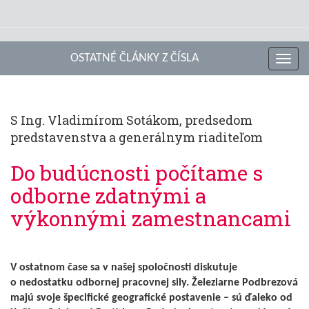
OSTATNÉ ČLÁNKY Z ČÍSLA
Toggl
navig
S Ing. Vladimírom Sotákom, predsedom
predstavenstva a generálnym riaditeľom
Do budúcnosti počítame s
odborne zdatnými a
výkonnými zamestnancami
V ostatnom čase sa v našej spoločnosti diskutuje
o nedostatku odbornej pracovnej sily. Železiarne Podbrezová
majú svoje špecifické geografické postavenie – sú ďaleko od