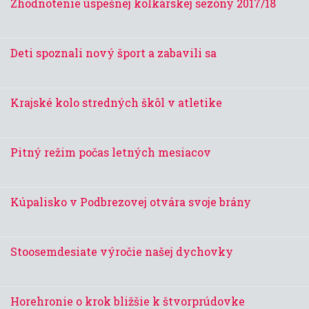
Zhodnotenie úspešnej kolkárskej sezóny 2017/18
Deti spoznali nový šport a zabavili sa
Krajské kolo stredných škôl v atletike
Pitný režim počas letných mesiacov
Kúpalisko v Podbrezovej otvára svoje brány
Stoosemdesiate výročie našej dychovky
Horehronie o krok bližšie k štvorprúdovke