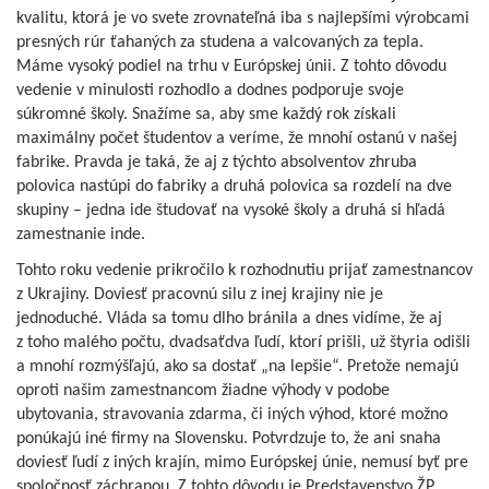
kvalitu, ktorá je vo svete zrovnateľná iba s najlepšími výrobcami
presných rúr ťahaných za studena a valcovaných za tepla.
Máme vysoký podiel na trhu v Európskej únii. Z tohto dôvodu
vedenie v minulosti rozhodlo a dodnes podporuje svoje
súkromné školy. Snažíme sa, aby sme každý rok získali
maximálny počet študentov a veríme, že mnohí ostanú v našej
fabrike. Pravda je taká, že aj z týchto absolventov zhruba
polovica nastúpi do fabriky a druhá polovica sa rozdelí na dve
skupiny – jedna ide študovať na vysoké školy a druhá si hľadá
zamestnanie inde.
Tohto roku vedenie prikročilo k rozhodnutiu prijať zamestnancov
z Ukrajiny. Doviesť pracovnú silu z inej krajiny nie je
jednoduché. Vláda sa tomu dlho bránila a dnes vidíme, že aj
z toho malého počtu, dvadsaťdva ľudí, ktorí prišli, už štyria odišli
a mnohí rozmýšľajú, ako sa dostať „na lepšie“. Pretože nemajú
oproti našim zamestnancom žiadne výhody v podobe
ubytovania, stravovania zdarma, či iných výhod, ktoré možno
ponúkajú iné firmy na Slovensku. Potvrdzuje to, že ani snaha
doviesť ľudí z iných krajín, mimo Európskej únie, nemusí byť pre
spoločnosť záchranou. Z tohto dôvodu je Predstavenstvo ŽP