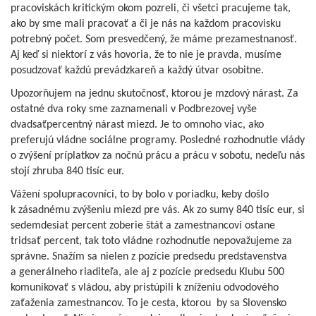
pracoviskách kritickým okom pozreli, či všetci pracujeme tak,
ako by sme mali pracovať a či je nás na každom pracovisku
potrebný počet. Som presvedčený, že máme prezamestnanosť.
Aj keď si niektorí z vás hovoria, že to nie je pravda, musíme
posudzovať každú prevádzkareň a každý útvar osobitne.
Upozorňujem na jednu skutočnosť, ktorou je mzdový nárast. Za
ostatné dva roky sme zaznamenali v Podbrezovej vyše
dvadsaťpercentný nárast miezd. Je to omnoho viac, ako
preferujú vládne sociálne programy. Posledné rozhodnutie vlády
o zvýšení príplatkov za nočnú prácu a prácu v sobotu, nedeľu nás
stojí zhruba 840 tisíc eur.
Vážení spolupracovníci, to by bolo v poriadku, keby došlo
k zásadnému zvýšeniu miezd pre vás. Ak zo sumy 840 tisíc eur, si
sedemdesiat percent zoberie štát a zamestnancovi ostane
tridsať percent, tak toto vládne rozhodnutie nepovažujeme za
správne. Snažím sa nielen z pozície predsedu predstavenstva
a generálneho riaditeľa, ale aj z pozície predsedu Klubu 500
komunikovať s vládou, aby pristúpili k zníženiu odvodového
zaťaženia zamestnancov. To je cesta, ktorou by sa Slovensko