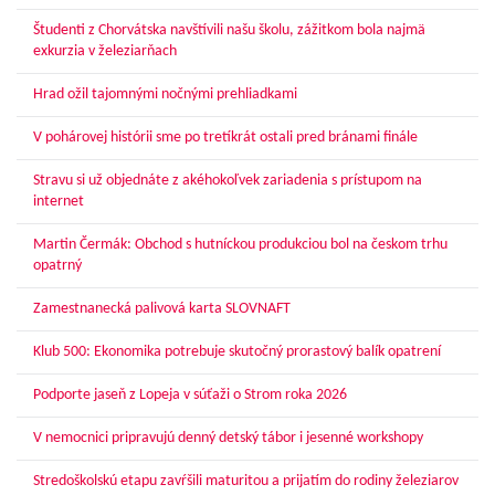
Študenti z Chorvátska navštívili našu školu, zážitkom bola najmä
exkurzia v železiarňach
Hrad ožil tajomnými nočnými prehliadkami
V pohárovej histórii sme po tretíkrát ostali pred bránami finále
Stravu si už objednáte z akéhokoľvek zariadenia s prístupom na
internet
Martin Čermák: Obchod s hutníckou produkciou bol na českom trhu
opatrný
Zamestnanecká palivová karta SLOVNAFT
Klub 500: Ekonomika potrebuje skutočný prorastový balík opatrení
Podporte jaseň z Lopeja v súťaži o Strom roka 2026
V nemocnici pripravujú denný detský tábor i jesenné workshopy
Stredoškolskú etapu zavŕšili maturitou a prijatím do rodiny železiarov