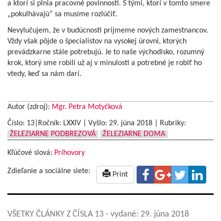
a ktorí si plnia pracovné povinnosti. S tými, ktorí v tomto smere
„pokulhávajú“ sa musíme rozlúčiť.
Nevylučujem, že v budúcnosti prijmeme nových zamestnancov.
Vždy však pôjde o špecialistov na vysokej úrovni, ktorých
prevádzkarne stále potrebujú. Je to naše východisko, rozumný
krok, ktorý sme robili už aj v minulosti a potrebné je robiť ho
vtedy, keď sa nám darí.
Autor (zdroj):
Mgr. Petra Motyčková
Číslo: 13|Ročník: LXXIV | Vyšlo:
29. júna 2018
|
Rubriky:
ŽELEZIARNE PODBREZOVÁ
ŽELEZIARNE DOMA
Kľúčové slová:
Príhovory
Zdieľanie a sociálne siete:
Print
VŠETKY ČLÁNKY Z ČÍSLA 13
- vydané: 29. júna 2018