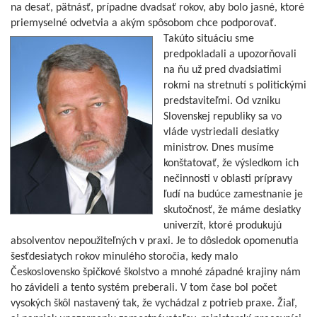
na desať, pätnásť, prípadne dvadsať rokov, aby bolo jasné, ktoré
priemyselné odvetvia a akým spôsobom chce podporovať.
Takúto situáci
u sme
predpokladali a upozorňovali
na ňu už pred dvadsiatimi
rokmi na stretnutí s politickými
predstaviteľmi. Od vzniku
Slovenskej republiky sa vo
vláde vystriedali desiatky
ministrov. Dnes musíme
konštatovať, že výsledkom ich
nečinnosti v oblasti prípravy
ľudí na budúce zamestnanie je
skutočnosť, že máme desiatky
univerzít, ktoré produkujú
absolventov nepoužiteľných v praxi. Je to dôsledok opomenutia
šesťdesiatych rokov minulého storočia, kedy malo
Československo špičkové školstvo a mnohé západné krajiny nám
ho závideli a tento systém preberali. V tom čase bol počet
vysokých škôl nastavený tak, že vychádzal z potrieb praxe. Žiaľ,