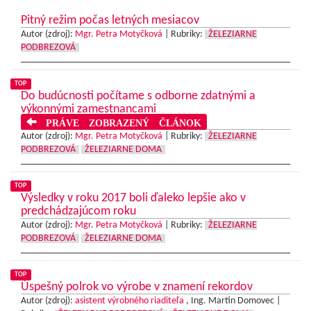
Pitný režim počas letných mesiacov
Autor (zdroj):
Mgr. Petra Motyčková
|
Rubriky:
ŽELEZIARNE
PODBREZOVÁ
TOP
Do budúcnosti počítame s odborne zdatnými a
výkonnými zamestnancami
PRÁVE ZOBRAZENÝ ČLÁNOK
Autor (zdroj):
Mgr. Petra Motyčková
|
Rubriky:
ŽELEZIARNE
PODBREZOVÁ
ŽELEZIARNE DOMA
TOP
Výsledky v roku 2017 boli ďaleko lepšie ako v
predchádzajúcom roku
Autor (zdroj):
Mgr. Petra Motyčková
|
Rubriky:
ŽELEZIARNE
PODBREZOVÁ
ŽELEZIARNE DOMA
TOP
Úspešný polrok vo výrobe v znamení rekordov
Autor (zdroj):
asistent výrobného riaditeľa
, Ing. Martin Domovec |