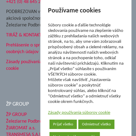
+421 (0) 48 645 2711
Súkromná spojená škola ŽP
Nadácia Železiarne
Používame cookies
PODBREZOVAN vydáva
Podbrezová
akciová spoločnosť
Hutnícke múzeum
Železiarne Podbrezová
Súbory cookie a ďalšie technológie
ŽP Informatika s.r.o.
sledovania používame na zlepšenie vášho
TIRÁŽ & KONTAKT
ŠK Železiarne Podbrezová
zážitku z prehliadania našich webových
stránok, na to, aby sme vám zobrazovali
Tále a.s.
Prehlásenie o spracovaní
prispôsobený obsah a cielené reklamy, na
osobných údajov
analýzu návštevnosti našich webových
stránok a na pochopenie toho, odkiaľ
Zásady používania súborov
naši návštevníci prichádzajú. Kliknutím na
cookie
„Prijať všetko” súhlasíte s používaním
VŠETKÝCH súborov cookie.
Môžete však navštíviť „Nastavenia
súborov cookie” a poskytnúť
kontrolovaný súhlas, alebo kliknúť na
“Odmietnuť všetko” a odmietnuť všetky
cookie okrem funkčnych.
ŽP GROUP
Zásady používania súborov cookie
ŽP GROUP
Železiarne Podbrezová a.s.
Prijať všetko
Odmietnuť všetko
ŽIAROMAT a.s.
TRANSMESA S.A.U.