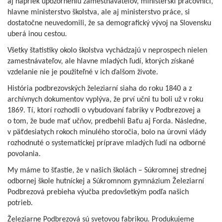
aj napriek upozorneniu zamestnávateľov, ministerskí pracovníci,
hlavne ministerstvo školstva, ale aj ministerstvo práce, si
dostatočne neuvedomili, že sa demografický vývoj na Slovensku
uberá inou cestou.
Všetky štatistiky okolo školstva vychádzajú v neprospech nielen
zamestnávateľov, ale hlavne mladých ľudí, ktorých získané
vzdelanie nie je použiteľné v ich ďalšom živote.
História podbrezovských železiarní siaha do roku 1840 a z
archívnych dokumentov vyplýva, že prví učni tu boli už v roku
1869. Tí, ktorí rozhodli o vybudovaní fabriky v Podbrezovej a
o tom, že bude mať učňov, predbehli Baťu aj Forda. Následne,
v päťdesiatych rokoch minulého storočia, bolo na úrovni vlády
rozhodnuté o systematickej príprave mladých ľudí na odborné
povolania.
My máme to šťastie, že v našich školách – Súkromnej strednej
odbornej škole hutníckej a Súkromnom gymnázium Železiarní
Podbrezová prebieha výučba predovšetkým podľa našich
potrieb.
Železiarne Podbrezová sú svetovou fabrikou. Produkujeme