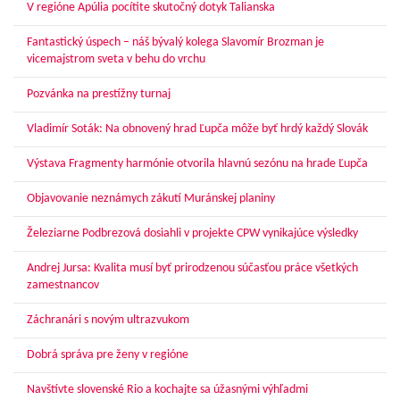
V regióne Apúlia pocítite skutočný dotyk Talianska
Fantastický úspech – náš bývalý kolega Slavomír Brozman je
vicemajstrom sveta v behu do vrchu
Pozvánka na prestížny turnaj
Vladimír Soták: Na obnovený hrad Ľupča môže byť hrdý každý Slovák
Výstava Fragmenty harmónie otvorila hlavnú sezónu na hrade Ľupča
Objavovanie neznámych zákutí Muránskej planiny
Železiarne Podbrezová dosiahli v projekte CPW vynikajúce výsledky
Andrej Jursa: Kvalita musí byť prirodzenou súčasťou práce všetkých
zamestnancov
Záchranári s novým ultrazvukom
Dobrá správa pre ženy v regióne
Navštívte slovenské Rio a kochajte sa úžasnými výhľadmi