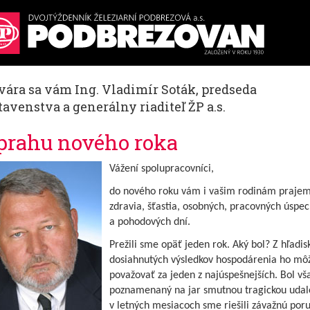
vára sa vám Ing. Vladimír Soták, predseda
avenstva a generálny riaditeľ ŽP a.s.
prahu nového roka
Vážení spolupracovníci,
do nového roku vám i vašim rodinám prajem
zdravia, šťastia, osobných, pracovných úspe
a pohodových dní.
Prežili sme opäť jeden rok. Aký bol? Z hľadis
dosiahnutých výsledkov hospodárenia ho m
považovať za jeden z najúspešnejších. Bol vš
poznamenaný na jar smutnou tragickou udal
v letných mesiacoch sme riešili závažnú por