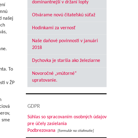
dominantnejší v držaní lopty
ení
emnú
Otvárame novú čitateľskú súťaž
d našej
ich
Hodinkami za vernosť
vás,
Naše daňové povinnosti v januári
2018
áne.
Dychovka je staršia ako železiarne
d
nta. To
Novoročné „vnútorné“
upratovanie.
sti v ŽP
m
GDPR
ciová
erov,
Súhlas so spracovaním osobných údajov
m sme
pre účely zasielania
Podbrezovana
[formulár na stiahnutie]