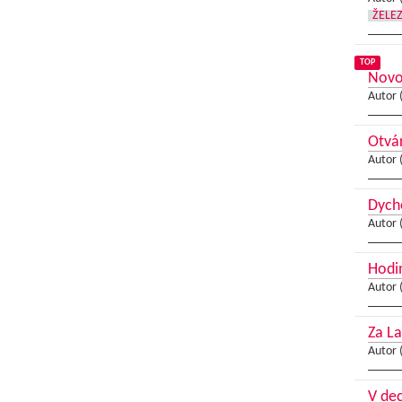
ŽELE
TOP
Novo
Autor 
Otvár
Autor 
Dycho
Autor 
Hodi
Autor 
Za L
Autor 
V dec