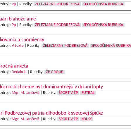
(zdroj):
Pp
|
Rubriky:
ŽELEZIARNE PODBREZOVÁ
SPOLOČENSKÁ RUBRIKA
uári blahoželáme
(zdroj):
Pp
|
Rubriky:
ŽELEZIARNE PODBREZOVÁ
SPOLOČENSKÁ RUBRIKA
kovania a spomienky
(zdroj):
V texte
|
Rubriky:
ŽELEZIARNE PODBREZOVÁ
SPOLOČENSKÁ RUBRIKA
ročná anketa
(zdroj):
Redakcia
|
Rubriky:
ŽP GROUP
úcnosti chceme byť dominantnejší v držaní lopty
(zdroj):
Mgr. M. Jančovič
|
Rubriky:
ŠPORT V ŽP
FUTBAL
ri Podbrezovej patria dlhodobo k svetovej špičke
(zdroj):
Mgr. M. Jančovič
|
Rubriky:
ŠPORT V ŽP
KOLKY