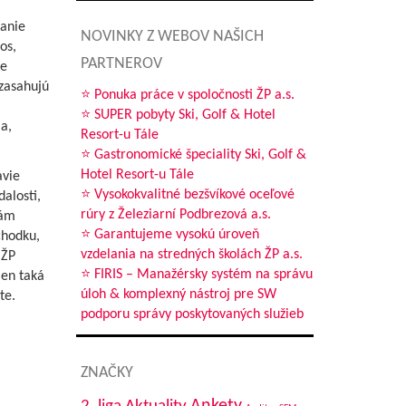
vanie
NOVINKY Z WEBOV NAŠICH
os,
PARTNEROV
te
 zasahujú
⭐ Ponuka práce v spoločnosti ŽP a.s.
⭐ SUPER pobyty Ski, Golf & Hotel
a,
Resort-u Tále
⭐ Gastronomické špeciality Ski, Golf &
Hotel Resort-u Tále
avie
⭐ Vysokokvalitné bezšvíkové oceľové
alosti,
rúry z Železiarní Podbrezová a.s.
vám
⭐ Garantujeme vysokú úroveň
chodku,
vzdelania na stredných školách ŽP a.s.
 ŽP
⭐ FIRIS – Manažérsky systém na správu
len taká
úloh & komplexný nástroj pre SW
te.
podporu správy poskytovaných služieb
ZNAČKY