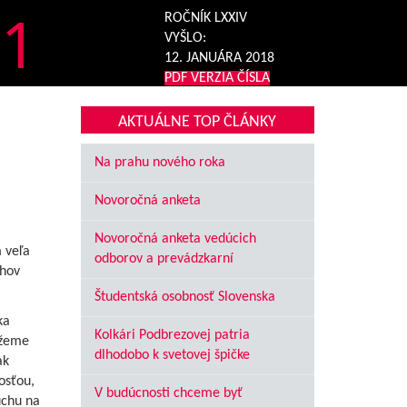
1
ROČNÍK LXXIV
VYŠLO:
12. JANUÁRA 2018
PDF VERZIA ČÍSLA
AKTUÁLNE TOP ČLÁNKY
Na prahu nového roka
Novoročná anketa
Novoročná anketa vedúcich
 veľa
odborov a prevádzkarní
chov
Študentská osobnosť Slovenska
ka
Kolkári Podbrezovej patria
ôžeme
dlhodobo k svetovej špičke
ak
osťou,
V budúcnosti chceme byť
uchu na