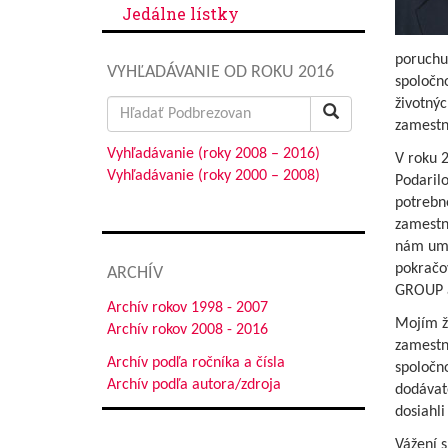
Jedálne lístky
poruchu 
VYHĽADÁVANIE OD ROKU 2016
spoločno
životnýc
Search
zamestn
for:
Vyhľadávanie (roky 2008 – 2016)
V roku 
Vyhľadávanie (roky 2000 – 2008)
Podarilo
potrebn
zamestna
nám umo
pokračov
ARCHÍV
GROUP a 
Archív rokov 1998 - 2007
Mojím že
Archív rokov 2008 - 2016
zamestna
Archív podľa ročníka a čísla
spoločn
Archív podľa autora/zdroja
dodávate
dosiahli
Vážení s