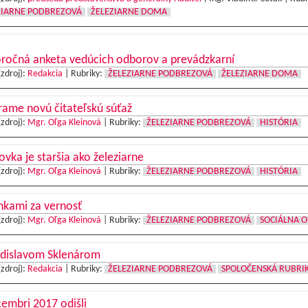
ZIARNE PODBREZOVÁ
ŽELEZIARNE DOMA
ročná anketa vedúcich odborov a prevádzkarní
(zdroj):
Redakcia
|
Rubriky:
ŽELEZIARNE PODBREZOVÁ
ŽELEZIARNE DOMA
ame novú čitateľskú súťaž
(zdroj):
Mgr. Oľga Kleinová
|
Rubriky:
ŽELEZIARNE PODBREZOVÁ
HISTÓRIA
vka je staršia ako železiarne
(zdroj):
Mgr. Oľga Kleinová
|
Rubriky:
ŽELEZIARNE PODBREZOVÁ
HISTÓRIA
nkami za vernosť
(zdroj):
Mgr. Oľga Kleinová
|
Rubriky:
ŽELEZIARNE PODBREZOVÁ
SOCIÁLNA O
adislavom Sklenárom
(zdroj):
Redakcia
|
Rubriky:
ŽELEZIARNE PODBREZOVÁ
SPOLOČENSKÁ RUBRI
embri 2017 odišli