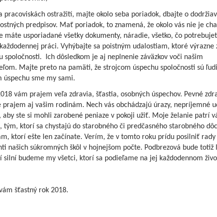
 pracoviskách ostražití, majte okolo seba poriadok, dbajte o dodržia
stných predpisov. Mať poriadok, to znamená, že okolo vás nie je cha
že máte usporiadané všetky dokumenty, náradie, všetko, čo potrebuje
 každodennej práci. Vyhýbajte sa poistným udalostiam, ktoré výrazne
 spoločnosti. Ich dôsledkom je aj neplnenie záväzkov voči našim
ľom. Majte preto na pamäti, že strojcom úspechu spoločnosti sú ľudi
m úspechu sme my sami.
2018 vám prajem veľa zdravia, šťastia, osobných úspechov. Pevné zdr
e prajem aj vašim rodinám. Nech vás obchádzajú úrazy, nepríjemné ud
 aby ste si mohli zarobené peniaze v pokoji užiť. Moje želanie patrí 
, tým, ktorí sa chystajú do starobného či predčasného starobného dô
ám, ktorí ešte len začínate. Verím, že v tomto roku prídu posilniť rady
ti našich súkromných škôl v hojnejšom počte. Podbrezová bude totiž 
kí silní budeme my všetci, ktorí sa podieľame na jej každodennom živo
vám šťastný rok 2018.