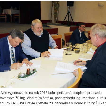
tívne vyjednávanie na rok 2018 bolo spečatené podpismi predsedu
tavenstva ŽP Ing. Vladimíra Sotáka, podpredsedu Ing. Mariana Kurčík
edu ZV OZ KOVO Pavla Koštiaľa 20. decembra v Dome kultúry ŽP. Zá