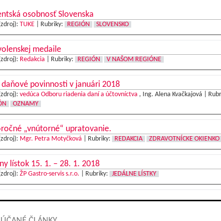
entská osobnosť Slovenska
(zdroj):
TUKE
|
Rubriky:
REGIÓN
SLOVENSKO
volenskej medaile
(zdroj):
Redakcia
|
Rubriky:
REGIÓN
V NAŠOM REGIÓNE
daňové povinnosti v januári 2018
(zdroj):
vedúca Odboru riadenia daní a účtovníctva
, Ing. Alena Kvačkajová |
Rubr
ÓN
OZNAMY
ročné „vnútorné“ upratovanie.
(zdroj):
Mgr. Petra Motyčková
|
Rubriky:
REDAKCIA
ZDRAVOTNÍCKE OKIENKO
ny lístok 15. 1. – 28. 1. 2018
(zdroj):
ŽP Gastro-servis s.r.o.
|
Rubriky:
JEDÁLNE LÍSTKY
ÚČANÉ ČLÁNKY