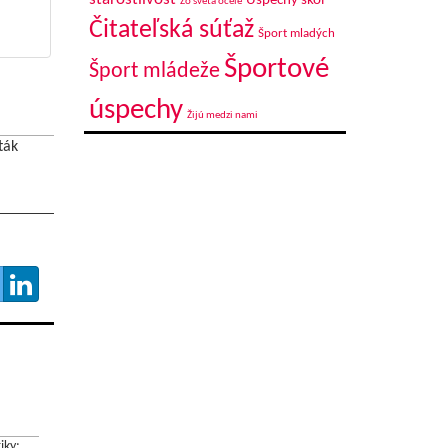
Úspechy škôl
Zo sveta ocele
Čitateľská súťaž
Šport mladých
Športové
Šport mládeže
úspechy
Žijú medzi nami
ták
iky: