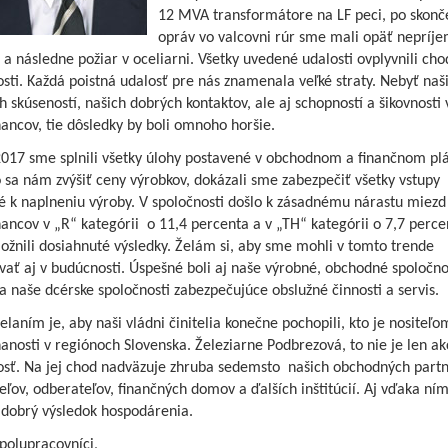
12 MVA transformátore na LF peci, po skonč
opráv vo valcovni rúr sme mali opäť nepríj
a následne požiar v oceliarni. Všetky uvedené udalosti ovplyvnili cho
sti. Každá poistná udalosť pre nás znamenala veľké straty. Nebyť naš
h skúseností, našich dobrých kontaktov, ale aj schopností a šikovnosti 
ancov, tie dôsledky by boli omnoho horšie.
2017 sme splnili všetky úlohy postavené v obchodnom a finančnom pl
 sa nám zvýšiť ceny výrobkov, dokázali sme zabezpečiť všetky vstupy
é k naplneniu výroby. V spoločnosti došlo k zásadnému nárastu miez
ncov v „R“ kategórii o 11,4 percenta a v „TH“ kategórii o 7,7 perce
žnili dosiahnuté výsledky. Želám si, aby sme mohli v tomto trende
ať aj v budúcnosti. Úspešné boli aj naše výrobné, obchodné spoločno
naše dcérske spoločnosti zabezpečujúce obslužné činnosti a servis.
laním je, aby naši vládni činitelia konečne pochopili, kto je nositeľo
nosti v regiónoch Slovenska. Železiarne Podbrezová, to nie je len ak
osť. Na jej chod nadväzuje zhruba sedemsto našich obchodných partn
ľov, odberateľov, finančných domov a ďalších inštitúcií. Aj vďaka ní
 dobrý výsledok hospodárenia.
polupracovníci,