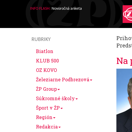
INFO FLASH:
Novoročná anketa
Priho
RUBRIKY
Predst
Biatlon
Na 
KLUB 500
OZ KOVO
Železiarne Podbrezová
ŽP Group
Súkromné školy
Šport v ŽP
Región
Redakcia