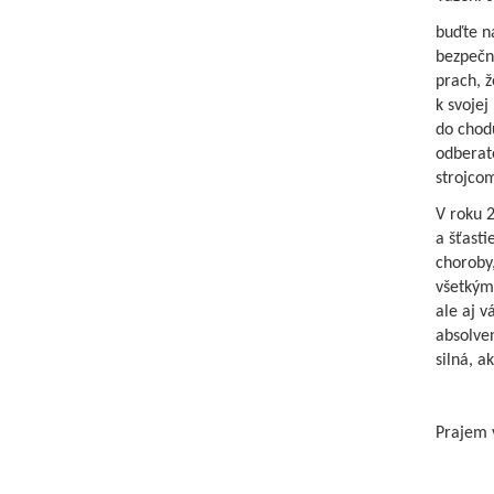
buďte na
bezpečno
prach, 
k svojej
do chodu
odberate
strojco
V roku 
a šťasti
choroby,
všetkým
ale aj v
absolven
silná, a
Prajem 