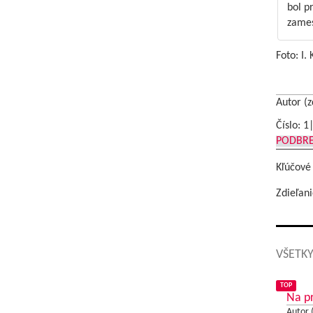
bol p
zames
Foto: I.
Autor (z
Číslo: 1
PODBR
Kľúčové
Zdieľani
VŠETKY
TOP
Na p
Autor 