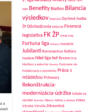
Aktuality
Ankety
2. liga
Audity - SEM -
Bilancia
Benefity
Biatlon
SRBP
výsledkov
Dychová hudba
Doprava
Firemná
Dôchodcovia
ŽP
Editoriál
FK ŽP
legislatíva
FMMR TUKE
Fortuna liga
Investície
História
Jubilanti
Koronavírus
Kultúra
Niké liga
NsP Brezno n.o.
Nadácie
Návštevy a exkurzie
Pozývame vás
Oznamy
Práca s
Poďakovania a spomienky
mládežou
Príhovory
Rekonštrukcia-
modernizácia-údržba
Súťaže vo
výrobe
Výlety
Tábory
Veľtrhy a výstavy
Technika
a a
Zdravotná
Výroba
Výročia
roveň
starostlivosť