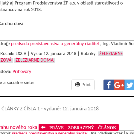
rijatý aj Program Predstavenstva ŽP a.s. v oblasti starostlivosti o
tnancov na rok 2018.
 Kardhordová
droj):
predseda predstavenstva a generálny riaditeľ
, Ing. Vladimír So
|Ročník: LXXIV | Vyšlo:
12. januára 2018
|
Rubriky:
ŽELEZIARNE
EZOVÁ
ŽELEZIARNE DOMA
 slová:
Príhovory
e a sociálne siete:
Print
 ČLÁNKY Z ČÍSLA 1
- vydané: 12. januára 2018
rahu nového roka
PRÁVE ZOBRAZENÝ ČLÁNOK
(zdroj):
predseda predstavenstva a generálny riaditeľ
, Ing. Vladimír Soták |
Rubr