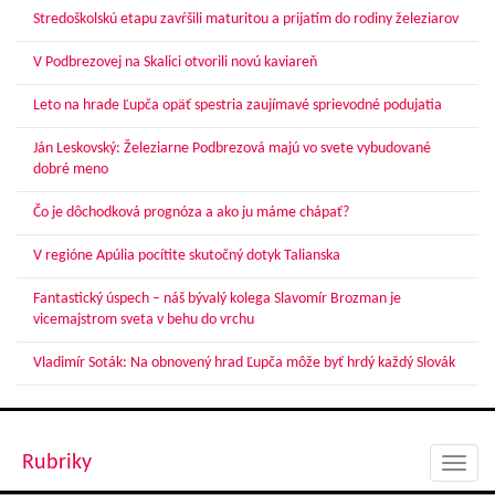
Stredoškolskú etapu zavŕšili maturitou a prijatím do rodiny železiarov
V Podbrezovej na Skalici otvorili novú kaviareň
Leto na hrade Ľupča opäť spestria zaujímavé sprievodné podujatia
Ján Leskovský: Železiarne Podbrezová majú vo svete vybudované
dobré meno
Čo je dôchodková prognóza a ako ju máme chápať?
V regióne Apúlia pocítite skutočný dotyk Talianska
Fantastický úspech – náš bývalý kolega Slavomír Brozman je
vicemajstrom sveta v behu do vrchu
Vladimír Soták: Na obnovený hrad Ľupča môže byť hrdý každý Slovák
Rubriky
Toggl
navig