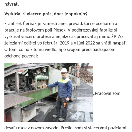
návrat.
Vyskúšal si viacero prác, dnes je spokojný
František Černák je zamestnanec prevádzkarne oceliareň a
pracuje na šrotovom poli Piesok. V podbrezovskej fabrike si
vyskúšal viacero profesií a nejaký čas pracoval aj mimo ŽP. Zo
železiarní odišiel vo februári 2019 a v júni 2022 sa vrátil naspäť.
O tom, čo ho k tomu viedlo, aj o svojom predchádzajúcom
odchode povedal:
„Pracoval som
desať rokov v novom závode. Prešiel som si viacerými pozíciami,