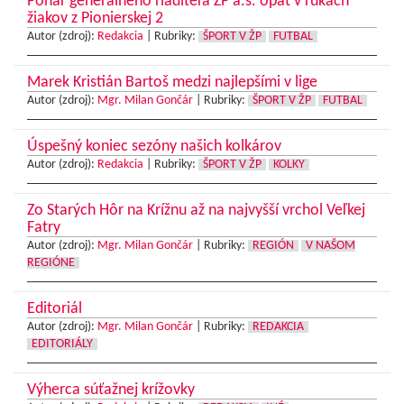
Pohár generálneho riaditeľa ŽP a.s. opäť v rukách
žiakov z Pionierskej 2
Autor (zdroj):
Redakcia
|
Rubriky:
ŠPORT V ŽP
FUTBAL
Marek Kristián Bartoš medzi najlepšími v lige
Autor (zdroj):
Mgr. Milan Gončár
|
Rubriky:
ŠPORT V ŽP
FUTBAL
Úspešný koniec sezóny našich kolkárov
Autor (zdroj):
Redakcia
|
Rubriky:
ŠPORT V ŽP
KOLKY
Zo Starých Hôr na Krížnu až na najvyšší vrchol Veľkej
Fatry
Autor (zdroj):
Mgr. Milan Gončár
|
Rubriky:
REGIÓN
V NAŠOM
REGIÓNE
Editoriál
Autor (zdroj):
Mgr. Milan Gončár
|
Rubriky:
REDAKCIA
EDITORIÁLY
Výherca súťažnej krížovky