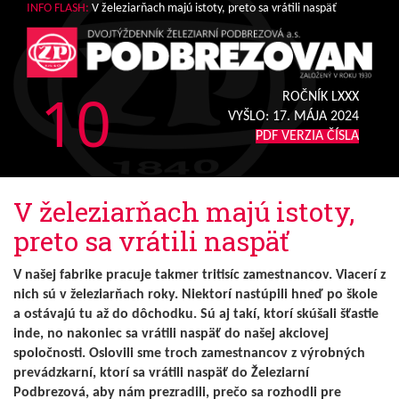
INFO FLASH:
V železiarňach majú istoty, preto sa vrátili naspäť
10
ROČNÍK LXXX
VYŠLO:
17. MÁJA 2024
PDF VERZIA ČÍSLA
V železiarňach majú istoty,
preto sa vrátili naspäť
V našej fabrike pracuje takmer tritisíc zamestnancov. Viacerí z
nich sú v železiarňach roky. Niektorí nastúpili hneď po škole
a ostávajú tu až do dôchodku. Sú aj takí, ktorí skúšali šťastie
inde, no nakoniec sa vrátili naspäť do našej akciovej
spoločnosti. Oslovili sme troch zamestnancov z výrobných
prevádzkarní, ktorí sa vrátili naspäť do Železiarní
Podbrezová, aby nám prezradili, prečo sa rozhodli pre