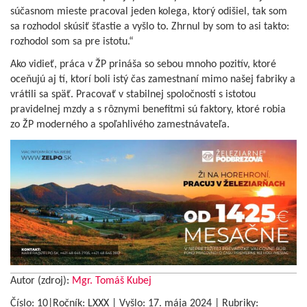
súčasnom mieste pracoval jeden kolega, ktorý odišiel, tak som
sa rozhodol skúsiť šťastie a vyšlo to. Zhrnul by som to asi takto:
rozhodol som sa pre istotu.“
Ako vidieť, práca v ŽP prináša so sebou mnoho pozitív, ktoré
oceňujú aj tí, ktorí boli istý čas zamestnaní mimo našej fabriky a
vrátili sa späť. Pracovať v stabilnej spoločnosti s istotou
pravidelnej mzdy a s rôznymi benefitmi sú faktory, ktoré robia
zo ŽP moderného a spoľahlivého zamestnávateľa.
Autor (zdroj):
Mgr. Tomáš Kubej
Číslo: 10|Ročník: LXXX | Vyšlo:
17. mája 2024
|
Rubriky: