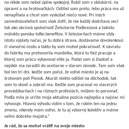
no nikde som nebol úplne spokojný. Robil som v oblukárni, na
úpravni a na hrotovačkách. Odišiel som preto, lebo práca ma už
nenapĺňala a chcel som vyskúšať niečo nové. Pri iných
zamestnávateľoch som však zistil, že nie každý dodržiava veci
tak ako akciová spoločnosť Železiarne Podbrezová a takisto
málokto ponúka toľko benefitov. V železiarňach máme vždy
istotu výplaty načas, je tu dobrá strava, dostávame dovolenkovú
či vianočnú mzdu a takto by som mohol pokračovať. K návratu
do fabriky ma prehovorila manželka, ktorá tu tiež pracuje a
ktorej som prácu vybavoval ešte ja. Podal som si žiadosť a
najskôr ma zaradili do oceliarne v starom závode. Tam som však
bol len tri dni, keďže som počul, že voľné miesto je aj na
šrotovom poli Piesok. Akurát niekto odišiel na dôchodok, tak
som to skúsil a zobrali ma. Keďže som pracoval vo viacerých
prevádzkarňach i na rôznych profesiách, môžem to porovnať.
Podľa mňa je určite moja aktuálna pozícia najlepšia a najviac mi
vyhovuje. Hlavnú výhodu vidím v tom, že robím len na jednu
zmenu, víkendy mám voľno. Je tu aj výborný kolektív a máme
veľmi dobrého majstra.“
Je rád, že sa mohol vrátiť na svoje miesto