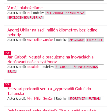
V máji blahoželáme
Autor (zdroj):
Pp
|
Rubriky:
ŽELEZIARNE PODBREZOVÁ
SPOLOČENSKÁ RUBRIKA
Andrej Uhliar najazdil milión kilometrov bez jedinej
nehody
Autor (zdroj):
Mgr. Milan Gončár
|
Rubriky:
ŽP GROUP
EKO QELET
TOP
Ján Gaboň: Neustále pracujeme na inováciách a
zlepšovaní našich systémov
Autor (zdroj):
Redakcia
|
Rubriky:
ŽP GROUP
ŽP INFORMATIKA
S.R.O.
TOP
Železiari prelomili sériu a „vyprevadili Guľu“ do
Talianska
Autor (zdroj):
Mgr. Milan Gončár
|
Rubriky:
ŠPORT V ŽP
FUTBAL