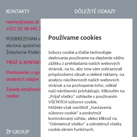
KONTAKTY
DÔLEŽITÉ ODKAZY
noviny@zelpo.sk
Hrad Ľupča
+421 (0) 48 645 2711
Súkromná spojená škola ŽP
Nadácia Železiarne
Používame cookies
PODBREZOVAN vydáva
Podbrezová
akciová spoločnosť
Hutnícke múzeum
Železiarne Podbrezová
Súbory cookie a ďalšie technológie
ŽP Informatika s.r.o.
sledovania používame na zlepšenie vášho
TIRÁŽ & KONTAKT
ŠK Železiarne Podbrezová
zážitku z prehliadania našich webových
Tále a.s.
stránok, na to, aby sme vám zobrazovali
Prehlásenie o spracovaní
prispôsobený obsah a cielené reklamy, na
osobných údajov
analýzu návštevnosti našich webových
stránok a na pochopenie toho, odkiaľ
Zásady používania súborov
naši návštevníci prichádzajú. Kliknutím na
cookie
„Prijať všetko” súhlasíte s používaním
VŠETKÝCH súborov cookie.
Môžete však navštíviť „Nastavenia
súborov cookie” a poskytnúť
kontrolovaný súhlas, alebo kliknúť na
“Odmietnuť všetko” a odmietnuť všetky
cookie okrem funkčnych.
ŽP GROUP