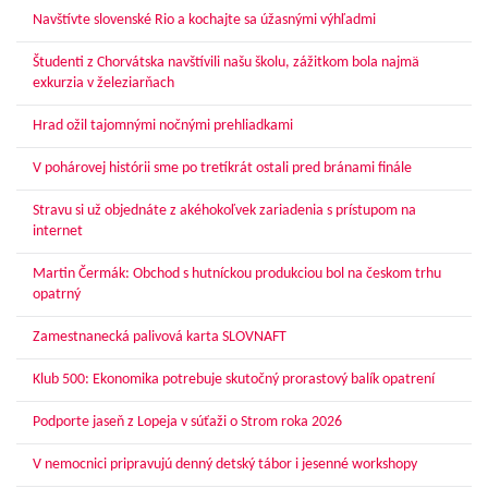
Navštívte slovenské Rio a kochajte sa úžasnými výhľadmi
Študenti z Chorvátska navštívili našu školu, zážitkom bola najmä
exkurzia v železiarňach
Hrad ožil tajomnými nočnými prehliadkami
V pohárovej histórii sme po tretíkrát ostali pred bránami finále
Stravu si už objednáte z akéhokoľvek zariadenia s prístupom na
internet
Martin Čermák: Obchod s hutníckou produkciou bol na českom trhu
opatrný
Zamestnanecká palivová karta SLOVNAFT
Klub 500: Ekonomika potrebuje skutočný prorastový balík opatrení
Podporte jaseň z Lopeja v súťaži o Strom roka 2026
V nemocnici pripravujú denný detský tábor i jesenné workshopy