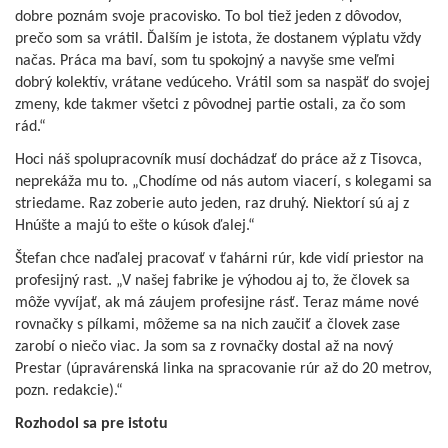
dobre poznám svoje pracovisko. To bol tiež jeden z dôvodov,
prečo som sa vrátil. Ďalším je istota, že dostanem výplatu vždy
načas. Práca ma baví, som tu spokojný a navyše sme veľmi
dobrý kolektív, vrátane vedúceho. Vrátil som sa naspäť do svojej
zmeny, kde takmer všetci z pôvodnej partie ostali, za čo som
rád.“
Hoci náš spolupracovník musí dochádzať do práce až z Tisovca,
neprekáža mu to. „Chodíme od nás autom viacerí, s kolegami sa
striedame. Raz zoberie auto jeden, raz druhý. Niektorí sú aj z
Hnúšte a majú to ešte o kúsok ďalej.“
Štefan chce naďalej pracovať v ťahárni rúr, kde vidí priestor na
profesijný rast. „V našej fabrike je výhodou aj to, že človek sa
môže vyvíjať, ak má záujem profesijne rásť. Teraz máme nové
rovnačky s pílkami, môžeme sa na nich zaučiť a človek zase
zarobí o niečo viac. Ja som sa z rovnačky dostal až na nový
Prestar (úpravárenská linka na spracovanie rúr až do 20 metrov,
pozn. redakcie).“
Rozhodol sa pre istotu