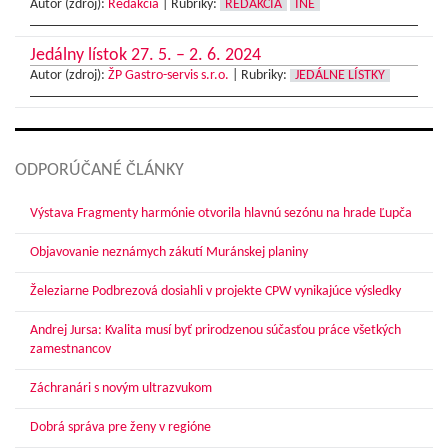
Autor (zdroj):
Redakcia
|
Rubriky:
REDAKCIA
INÉ
Jedálny lístok 27. 5. – 2. 6. 2024
Autor (zdroj):
ŽP Gastro-servis s.r.o.
|
Rubriky:
JEDÁLNE LÍSTKY
ODPORÚČANÉ ČLÁNKY
Výstava Fragmenty harmónie otvorila hlavnú sezónu na hrade Ľupča
Objavovanie neznámych zákutí Muránskej planiny
Železiarne Podbrezová dosiahli v projekte CPW vynikajúce výsledky
Andrej Jursa: Kvalita musí byť prirodzenou súčasťou práce všetkých
zamestnancov
Záchranári s novým ultrazvukom
Dobrá správa pre ženy v regióne