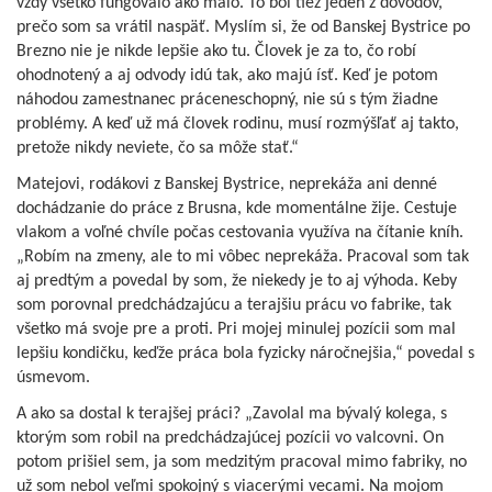
vždy všetko fungovalo ako malo. To bol tiež jeden z dôvodov,
prečo som sa vrátil naspäť. Myslím si, že od Banskej Bystrice po
Brezno nie je nikde lepšie ako tu. Človek je za to, čo robí
ohodnotený a aj odvody idú tak, ako majú ísť. Keď je potom
náhodou zamestnanec práceneschopný, nie sú s tým žiadne
problémy. A keď už má človek rodinu, musí rozmýšľať aj takto,
pretože nikdy neviete, čo sa môže stať.“
Matejovi, rodákovi z Banskej Bystrice, neprekáža ani denné
dochádzanie do práce z Brusna, kde momentálne žije. Cestuje
vlakom a voľné chvíle počas cestovania využíva na čítanie kníh.
„Robím na zmeny, ale to mi vôbec neprekáža. Pracoval som tak
aj predtým a povedal by som, že niekedy je to aj výhoda. Keby
som porovnal predchádzajúcu a terajšiu prácu vo fabrike, tak
všetko má svoje pre a proti. Pri mojej minulej pozícii som mal
lepšiu kondičku, keďže práca bola fyzicky náročnejšia,“ povedal s
úsmevom.
A ako sa dostal k terajšej práci? „Zavolal ma bývalý kolega, s
ktorým som robil na predchádzajúcej pozícii vo valcovni. On
potom prišiel sem, ja som medzitým pracoval mimo fabriky, no
už som nebol veľmi spokojný s viacerými vecami. Na mojom