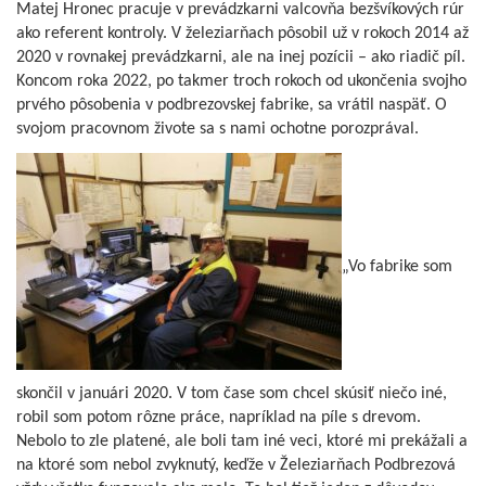
Matej Hronec pracuje v prevádzkarni valcovňa bezšvíkových rúr
ako referent kontroly. V železiarňach pôsobil už v rokoch 2014 až
2020 v rovnakej prevádzkarni, ale na inej pozícii – ako riadič píl.
Koncom roka 2022, po takmer troch rokoch od ukončenia svojho
prvého pôsobenia v podbrezovskej fabrike, sa vrátil naspäť. O
svojom pracovnom živote sa s nami ochotne porozprával.
„Vo fabrike som
skončil v januári 2020. V tom čase som chcel skúsiť niečo iné,
robil som potom rôzne práce, napríklad na píle s drevom.
Nebolo to zle platené, ale boli tam iné veci, ktoré mi prekážali a
na ktoré som nebol zvyknutý, keďže v Železiarňach Podbrezová