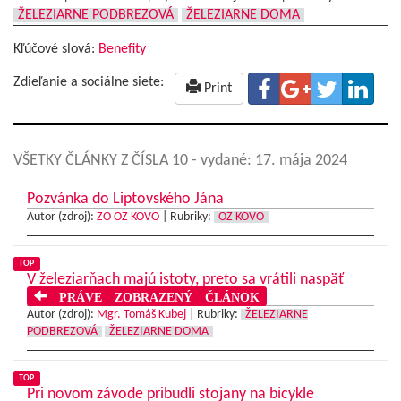
ŽELEZIARNE PODBREZOVÁ
ŽELEZIARNE DOMA
Kľúčové slová:
Benefity
Zdieľanie a sociálne siete:
Print
VŠETKY ČLÁNKY Z ČÍSLA 10
- vydané: 17. mája 2024
Pozvánka do Liptovského Jána
Autor (zdroj):
ZO OZ KOVO
|
Rubriky:
OZ KOVO
TOP
V železiarňach majú istoty, preto sa vrátili naspäť
PRÁVE ZOBRAZENÝ ČLÁNOK
Autor (zdroj):
Mgr. Tomáš Kubej
|
Rubriky:
ŽELEZIARNE
PODBREZOVÁ
ŽELEZIARNE DOMA
TOP
Pri novom závode pribudli stojany na bicykle