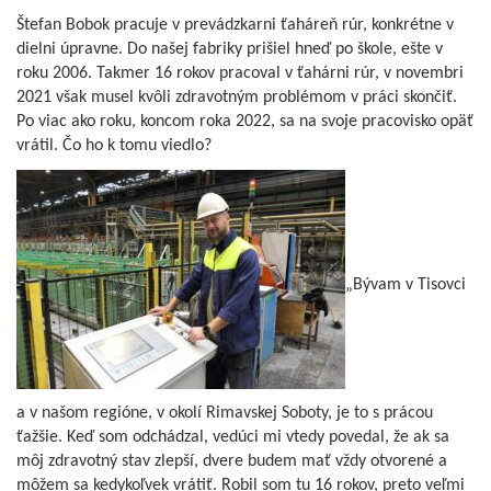
Štefan Bobok pracuje v prevádzkarni ťaháreň rúr, konkrétne v
dielni úpravne. Do našej fabriky prišiel hneď po škole, ešte v
roku 2006. Takmer 16 rokov pracoval v ťahárni rúr, v novembri
2021 však musel kvôli zdravotným problémom v práci skončiť.
Po viac ako roku, koncom roka 2022, sa na svoje pracovisko opäť
vrátil. Čo ho k tomu viedlo?
„Bývam v Tisovci
a v našom regióne, v okolí Rimavskej Soboty, je to s prácou
ťažšie. Keď som odchádzal, vedúci mi vtedy povedal, že ak sa
môj zdravotný stav zlepší, dvere budem mať vždy otvorené a
môžem sa kedykoľvek vrátiť. Robil som tu 16 rokov, preto veľmi