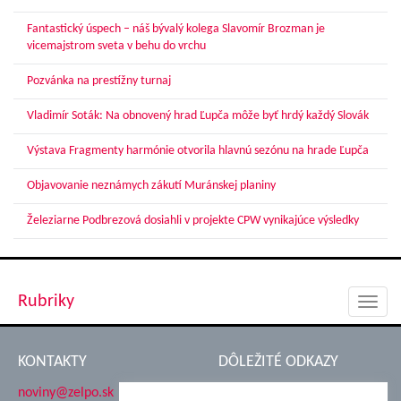
Fantastický úspech – náš bývalý kolega Slavomír Brozman je
vicemajstrom sveta v behu do vrchu
Pozvánka na prestížny turnaj
Vladimír Soták: Na obnovený hrad Ľupča môže byť hrdý každý Slovák
Výstava Fragmenty harmónie otvorila hlavnú sezónu na hrade Ľupča
Objavovanie neznámych zákutí Muránskej planiny
Železiarne Podbrezová dosiahli v projekte CPW vynikajúce výsledky
Rubriky
Toggl
navig
KONTAKTY
DÔLEŽITÉ ODKAZY
noviny@zelpo.sk
Hrad Ľupča