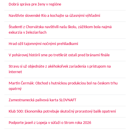
Dobrá správa pre ženy v regióne
Navštívte slovenské Rio a kochajte sa úžasnými výhľadmi
Študenti z Chorvátska navštívili našu školu, zážitkom bola najmä
exkurzia v železiarňach
Hrad ožil tajomnými nočnými prehliadkami
V pohárovej histórii sme po tretíkrát ostali pred bránami finále
Stravu si už objednáte z akéhokoľvek zariadenia s prístupom na
internet
Martin Čermák: Obchod s hutníckou produkciou bol na českom trhu
opatrný
Zamestnanecká palivová karta SLOVNAFT
Klub 500: Ekonomika potrebuje skutočný prorastový balík opatrení
Podporte jaseň z Lopeja v súťaži o Strom roka 2026