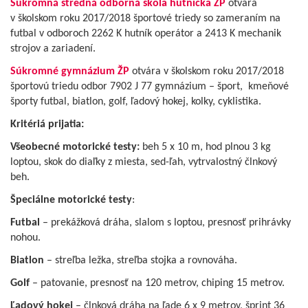
Súkromná stredná odborná škola hutnícka ŽP
otvára
v školskom roku 2017/2018 športové triedy so zameraním na
futbal v odboroch 2262 K hutník operátor a 2413 K mechanik
strojov a zariadení.
Súkromné gymnázium ŽP
otvára v školskom roku 2017/2018
športovú triedu odbor 7902 J 77 gymnázium – šport, kmeňové
športy futbal, biatlon, golf, ľadový hokej, kolky, cyklistika.
Kritériá prijatia:
Všeobecné motorické testy:
beh 5 x 10 m, hod plnou 3 kg
loptou, skok do diaľky z miesta, sed-ľah, vytrvalostný člnkový
beh.
Špeciálne motorické testy
:
Futbal
– prekážková dráha, slalom s loptou, presnosť prihrávky
nohou.
Biatlon
– streľba ležka, streľba stojka a rovnováha.
Golf
– patovanie, presnosť na 120 metrov, chiping 15 metrov.
Ľadový hokej
– člnková dráha na ľade 6 x 9 metrov, šprint 36