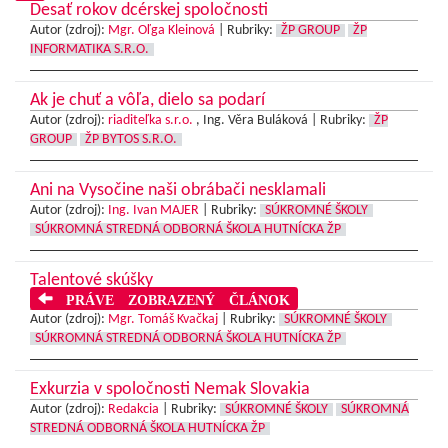
Desať rokov dcérskej spoločnosti
Autor (zdroj):
Mgr. Oľga Kleinová
|
Rubriky:
ŽP GROUP
ŽP
INFORMATIKA S.R.O.
Ak je chuť a vôľa, dielo sa podarí
Autor (zdroj):
riaditeľka s.r.o.
, Ing. Věra Buláková |
Rubriky:
ŽP
GROUP
ŽP BYTOS S.R.O.
Ani na Vysočine naši obrábači nesklamali
Autor (zdroj):
Ing. Ivan MAJER
|
Rubriky:
SÚKROMNÉ ŠKOLY
SÚKROMNÁ STREDNÁ ODBORNÁ ŠKOLA HUTNÍCKA ŽP
Talentové skúšky
PRÁVE ZOBRAZENÝ ČLÁNOK
Autor (zdroj):
Mgr. Tomáš Kvačkaj
|
Rubriky:
SÚKROMNÉ ŠKOLY
SÚKROMNÁ STREDNÁ ODBORNÁ ŠKOLA HUTNÍCKA ŽP
Exkurzia v spoločnosti Nemak Slovakia
Autor (zdroj):
Redakcia
|
Rubriky:
SÚKROMNÉ ŠKOLY
SÚKROMNÁ
STREDNÁ ODBORNÁ ŠKOLA HUTNÍCKA ŽP