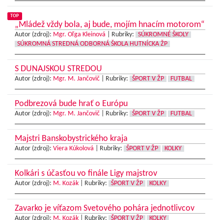
TOP
„Mládež vždy bola, aj bude, mojím hnacím motorom“
Autor (zdroj):
Mgr. Oľga Kleinová
|
Rubriky:
SÚKROMNÉ ŠKOLY
SÚKROMNÁ STREDNÁ ODBORNÁ ŠKOLA HUTNÍCKA ŽP
S DUNAJSKOU STREDOU
Autor (zdroj):
Mgr. M. Jančovič
|
Rubriky:
ŠPORT V ŽP
FUTBAL
Podbrezová bude hrať o Európu
Autor (zdroj):
Mgr. M. Jančovič
|
Rubriky:
ŠPORT V ŽP
FUTBAL
Majstri Banskobystrického kraja
Autor (zdroj):
Viera Kúkolová
|
Rubriky:
ŠPORT V ŽP
KOLKY
Kolkári s účasťou vo finále Ligy majstrov
Autor (zdroj):
M. Kozák
|
Rubriky:
ŠPORT V ŽP
KOLKY
Zavarko je víťazom Svetového pohára jednotlivcov
Autor (zdroj):
M. Kozák
|
Rubriky:
ŠPORT V ŽP
KOLKY