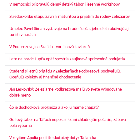
V nemocnici pripravujú denný detský tábor i jesenné workshopy
Stredoškolskú etapu zavŕšili maturitou a prijatím do rodiny železiarov
Umelec Pavel Siman vystavuje na hrade Ľupča, jeho diela obdivujú aj
turisti v horách
V Podbrezovej na Skalici otvorili novú kaviareň
Leto na hrade Ľupča opäť spestria zaujímavé sprievodné podujatia
Študenti si letnú brigádu v Železiarňach Podbrezová pochvaľujú.
Oceňujú kolektív aj finančné ohodnotenie
Ján Leskovský: Železiarne Podbrezová majú vo svete vybudované
dobré meno
Čo je dôchodková prognóza a ako ju máme chápať?
Golfový tábor na Táľoch nepokazilo ani chladnejšie počasie, zábava
bola výborná
V regióne Apúlia pocítite skutočný dotyk Talianska