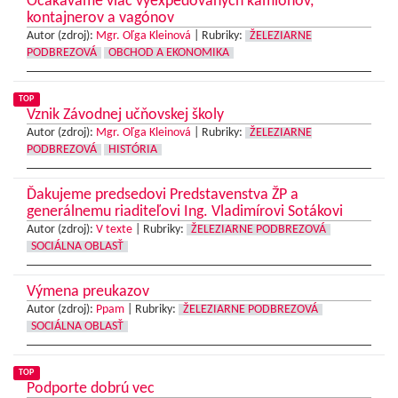
Očakávame viac vyexpedovaných kamiónov,
kontajnerov a vagónov
Autor (zdroj):
Mgr. Oľga Kleinová
|
Rubriky:
ŽELEZIARNE
PODBREZOVÁ
OBCHOD A EKONOMIKA
TOP
Vznik Závodnej učňovskej školy
Autor (zdroj):
Mgr. Oľga Kleinová
|
Rubriky:
ŽELEZIARNE
PODBREZOVÁ
HISTÓRIA
Ďakujeme predsedovi Predstavenstva ŽP a
generálnemu riaditeľovi Ing. Vladimírovi Sotákovi
Autor (zdroj):
V texte
|
Rubriky:
ŽELEZIARNE PODBREZOVÁ
SOCIÁLNA OBLASŤ
Výmena preukazov
Autor (zdroj):
Ppam
|
Rubriky:
ŽELEZIARNE PODBREZOVÁ
SOCIÁLNA OBLASŤ
TOP
Podporte dobrú vec