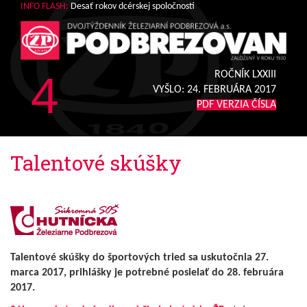
INFO FLASH:
Desať rokov dcérskej spoločnosti
4
ROČNÍK LXXIII
VYŠLO:
24. FEBRUÁRA 2017
PDF VERZIA ČÍSLA
Talentové skúšky
Talentové skúšky do športových tried sa uskutočnia 27.
marca 2017, prihlášky je potrebné posielať do 28. februára
2017.