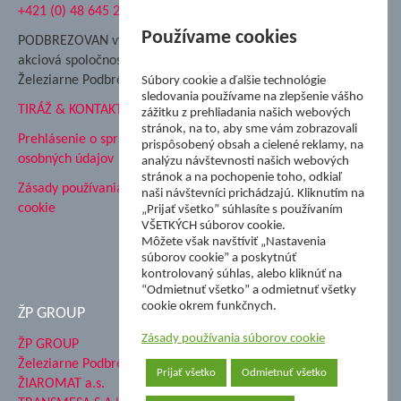
+421 (0) 48 645 2711
Súkromná spojená škola ŽP
Nadácia Železiarne
Používame cookies
PODBREZOVAN vydáva
Podbrezová
akciová spoločnosť
Hutnícke múzeum
Železiarne Podbrezová
Súbory cookie a ďalšie technológie
ŽP Informatika s.r.o.
sledovania používame na zlepšenie vášho
TIRÁŽ & KONTAKT
ŠK Železiarne Podbrezová
zážitku z prehliadania našich webových
stránok, na to, aby sme vám zobrazovali
Tále a.s.
Prehlásenie o spracovaní
prispôsobený obsah a cielené reklamy, na
osobných údajov
analýzu návštevnosti našich webových
stránok a na pochopenie toho, odkiaľ
Zásady používania súborov
naši návštevníci prichádzajú. Kliknutím na
cookie
„Prijať všetko” súhlasíte s používaním
VŠETKÝCH súborov cookie.
Môžete však navštíviť „Nastavenia
súborov cookie” a poskytnúť
kontrolovaný súhlas, alebo kliknúť na
“Odmietnuť všetko” a odmietnuť všetky
cookie okrem funkčnych.
ŽP GROUP
Zásady používania súborov cookie
ŽP GROUP
Železiarne Podbrezová a.s.
Prijať všetko
Odmietnuť všetko
ŽIAROMAT a.s.