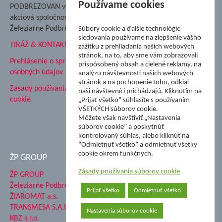
Nadácia Železiarne
Používame cookies
PODBREZOVAN vydáva
Podbrezová
akciová spoločnosť
Hutnícke múzeum
Železiarne Podbrezová
Súbory cookie a ďalšie technológie
ŽP Informatika s.r.o.
sledovania používame na zlepšenie vášho
TIRÁŽ & KONTAKT
ŠK Železiarne Podbrezová
zážitku z prehliadania našich webových
stránok, na to, aby sme vám zobrazovali
Tále a.s.
Prehlásenie o spracovaní
prispôsobený obsah a cielené reklamy, na
osobných údajov
analýzu návštevnosti našich webových
stránok a na pochopenie toho, odkiaľ
Zásady používania súborov
naši návštevníci prichádzajú. Kliknutím na
cookie
„Prijať všetko” súhlasíte s používaním
VŠETKÝCH súborov cookie.
Môžete však navštíviť „Nastavenia
súborov cookie” a poskytnúť
kontrolovaný súhlas, alebo kliknúť na
“Odmietnuť všetko” a odmietnuť všetky
cookie okrem funkčnych.
ŽP GROUP
Zásady používania súborov cookie
ŽP GROUP
Železiarne Podbrezová a.s.
Prijať všetko
Odmietnuť všetko
ŽIAROMAT a.s.
TRANSMESA S.A.U.
Nastavenia súborov cookie
KBZ s.r.o.