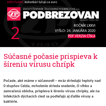
INFO FLASH:
Jednotkári lyžujú za euro
2
ROČNÍK LXXVI
VYŠLO:
24. JANUÁRA 2020
PDF VERZIA ČÍSLA
Súčasné počasie prispieva k
šíreniu vírusu chrípk
Počasie, aké máme v súčasnosti – mráz striedajú teploty nad
0 stupňov Celzia, mrholenie strieda sneženie, či vlhko a
zamračená obloha, prispieva k šíreniu vírusu chrípky, ale na
infekciách dýchacích ciest sa podieľajú aj ďalšie vírusy a
baktérie.