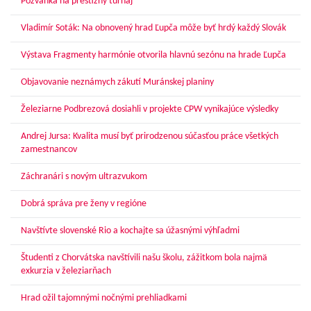
Pozvánka na prestížny turnaj
Vladimír Soták: Na obnovený hrad Ľupča môže byť hrdý každý Slovák
Výstava Fragmenty harmónie otvorila hlavnú sezónu na hrade Ľupča
Objavovanie neznámych zákutí Muránskej planiny
Železiarne Podbrezová dosiahli v projekte CPW vynikajúce výsledky
Andrej Jursa: Kvalita musí byť prirodzenou súčasťou práce všetkých
zamestnancov
Záchranári s novým ultrazvukom
Dobrá správa pre ženy v regióne
Navštívte slovenské Rio a kochajte sa úžasnými výhľadmi
Študenti z Chorvátska navštívili našu školu, zážitkom bola najmä
exkurzia v železiarňach
Hrad ožil tajomnými nočnými prehliadkami