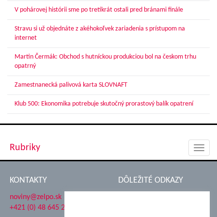
V pohárovej histórii sme po tretíkrát ostali pred bránami finále
Stravu si už objednáte z akéhokoľvek zariadenia s prístupom na
internet
Martin Čermák: Obchod s hutníckou produkciou bol na českom trhu
opatrný
Zamestnanecká palivová karta SLOVNAFT
Klub 500: Ekonomika potrebuje skutočný prorastový balík opatrení
Rubriky
Toggl
navig
KONTAKTY
DÔLEŽITÉ ODKAZY
noviny@zelpo.sk
Hrad Ľupča
+421 (0) 48 645 2711
Súkromná spojená škola ŽP