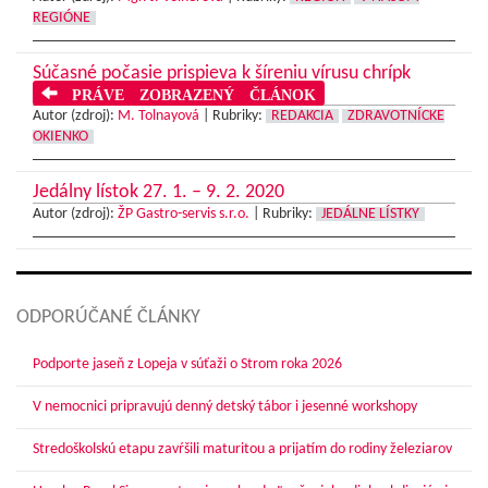
REGIÓNE
Súčasné počasie prispieva k šíreniu vírusu chrípk
PRÁVE ZOBRAZENÝ ČLÁNOK
Autor (zdroj):
M. Tolnayová
|
Rubriky:
REDAKCIA
ZDRAVOTNÍCKE
OKIENKO
Jedálny lístok 27. 1. – 9. 2. 2020
Autor (zdroj):
ŽP Gastro-servis s.r.o.
|
Rubriky:
JEDÁLNE LÍSTKY
ODPORÚČANÉ ČLÁNKY
Podporte jaseň z Lopeja v súťaži o Strom roka 2026
V nemocnici pripravujú denný detský tábor i jesenné workshopy
Stredoškolskú etapu zavŕšili maturitou a prijatím do rodiny železiarov