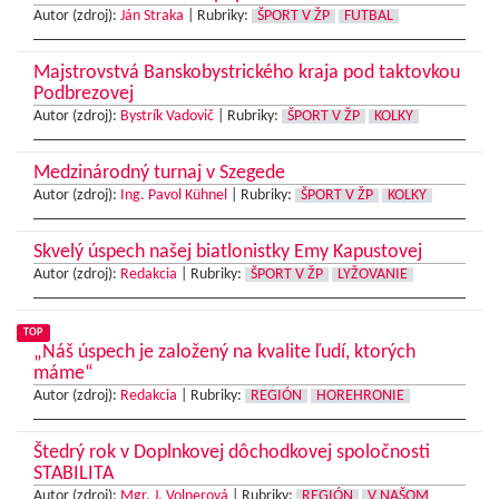
Autor (zdroj):
Ján Straka
|
Rubriky:
ŠPORT V ŽP
FUTBAL
Majstrovstvá Banskobystrického kraja pod taktovkou
Podbrezovej
Autor (zdroj):
Bystrík Vadovič
|
Rubriky:
ŠPORT V ŽP
KOLKY
Medzinárodný turnaj v Szegede
Autor (zdroj):
Ing. Pavol Kühnel
|
Rubriky:
ŠPORT V ŽP
KOLKY
Skvelý úspech našej biatlonistky Emy Kapustovej
Autor (zdroj):
Redakcia
|
Rubriky:
ŠPORT V ŽP
LYŽOVANIE
TOP
„Náš úspech je založený na kvalite ľudí, ktorých
máme“
Autor (zdroj):
Redakcia
|
Rubriky:
REGIÓN
HOREHRONIE
Štedrý rok v Doplnkovej dôchodkovej spoločnosti
STABILITA
Autor (zdroj):
Mgr. J. Volnerová
|
Rubriky:
REGIÓN
V NAŠOM