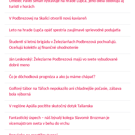
Umelec Pavel Siman vystavuje na hrade Ľupča, jeho diela obdivujú aj
turisti v horách
V Podbrezovej na Skalici otvorili novú kaviareň
Leto na hrade Ľupča opäť spestria zaujímavé sprievodné podujatia
Študenti si letnú brigádu v Železiarňach Podbrezová pochvaľujú.
Oceňujú kolektív aj finančné ohodnotenie
Ján Leskovský: Železiarne Podbrezová majú vo svete vybudované
dobré meno
Čo je dôchodková prognóza a ako ju máme chápať?
Golfový tábor na Táľoch nepokazilo ani chladnejšie počasie, zábava
bola výborná
V regióne Apúlia pocítite skutočný dotyk Talianska
Fantastický úspech – náš bývalý kolega Slavomír Brozman je
vicemajstrom sveta v behu do vrchu