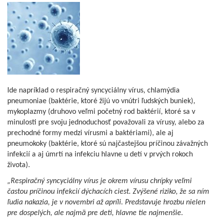
Ide napríklad o respiračný syncyciálny vírus, chlamýdia
pneumoniae (baktérie, ktoré žijú vo vnútri ľudských buniek),
mykoplazmy (druhovo veľmi početný rod baktérií, ktoré sa v
minulosti pre svoju jednoduchosť považovali za vírusy, alebo za
prechodné formy medzi vírusmi a baktériami), ale aj
pneumokoky (baktérie, ktoré sú najčastejšou príčinou závažných
infekcií a aj úmrtí na infekciu hlavne u detí v prvých rokoch
života).
„Respiračný syncyciálny vírus je okrem vírusu chrípky veľmi
častou príčinou infekcií dýchacích ciest. Zvýšené riziko, že sa ním
ľudia nakazia, je v novembri až apríli. Predstavuje hrozbu nielen
pre dospelých, ale najmä pre deti, hlavne tie najmenšie.