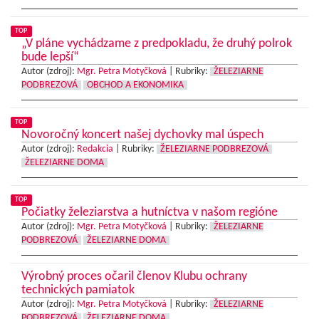
TOP
„V pláne vychádzame z predpokladu, že druhý polrok
bude lepší“
Autor (zdroj):
Mgr. Petra Motyčková
|
Rubriky:
ŽELEZIARNE
PODBREZOVÁ
OBCHOD A EKONOMIKA
TOP
Novoročný koncert našej dychovky mal úspech
Autor (zdroj):
Redakcia
|
Rubriky:
ŽELEZIARNE PODBREZOVÁ
ŽELEZIARNE DOMA
TOP
Počiatky železiarstva a hutníctva v našom regióne
Autor (zdroj):
Mgr. Petra Motyčková
|
Rubriky:
ŽELEZIARNE
PODBREZOVÁ
ŽELEZIARNE DOMA
Výrobný proces očaril členov Klubu ochrany
technických pamiatok
Autor (zdroj):
Mgr. Petra Motyčková
|
Rubriky:
ŽELEZIARNE
PODBREZOVÁ
ŽELEZIARNE DOMA