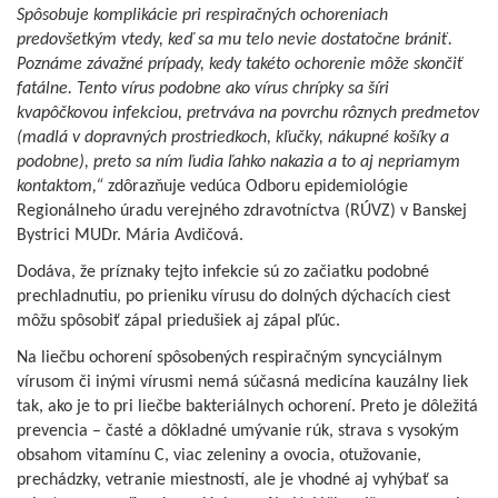
Spôsobuje komplikácie pri respiračných ochoreniach
predovšetkým vtedy, keď sa mu telo nevie dostatočne brániť.
Poznáme závažné prípady, kedy takéto ochorenie môže skončiť
fatálne. Tento vírus podobne ako vírus chrípky sa šíri
kvapôčkovou infekciou, pretrváva na povrchu rôznych predmetov
(madlá v dopravných prostriedkoch, kľučky, nákupné košíky a
podobne), preto sa ním ľudia ľahko nakazia a to aj nepriamym
kontaktom,“
zdôrazňuje vedúca Odboru epidemiológie
Regionálneho úradu verejného zdravotníctva (RÚVZ) v Banskej
Bystrici MUDr. Mária Avdičová.
Dodáva, že príznaky tejto infekcie sú zo začiatku podobné
prechladnutiu, po prieniku vírusu do dolných dýchacích ciest
môžu spôsobiť zápal priedušiek aj zápal pľúc.
Na liečbu ochorení spôsobených respiračným syncyciálnym
vírusom či inými vírusmi nemá súčasná medicína kauzálny liek
tak, ako je to pri liečbe bakteriálnych ochorení. Preto je dôležitá
prevencia – časté a dôkladné umývanie rúk, strava s vysokým
obsahom vitamínu C, viac zeleniny a ovocia, otužovanie,
prechádzky, vetranie miestností, ale je vhodné aj vyhýbať sa