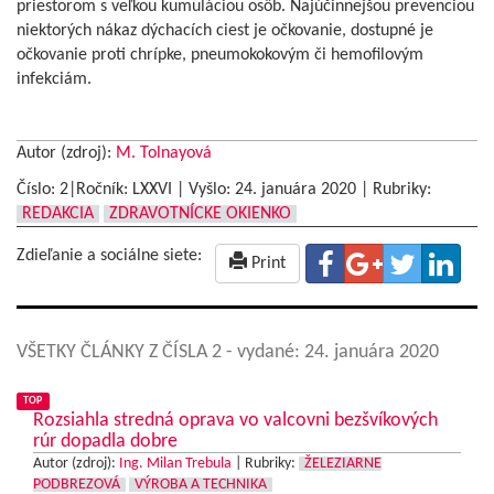
priestorom s veľkou kumuláciou osôb. Najúčinnejšou prevenciou
niektorých nákaz dýchacích ciest je očkovanie, dostupné je
očkovanie proti chrípke, pneumokokovým či hemofilovým
infekciám.
Autor (zdroj):
M. Tolnayová
Číslo: 2|Ročník: LXXVI | Vyšlo:
24. januára 2020
|
Rubriky:
REDAKCIA
ZDRAVOTNÍCKE OKIENKO
Zdieľanie a sociálne siete:
Print
VŠETKY ČLÁNKY Z ČÍSLA 2
- vydané: 24. januára 2020
TOP
Rozsiahla stredná oprava vo valcovni bezšvíkových
rúr dopadla dobre
Autor (zdroj):
Ing. Milan Trebula
|
Rubriky:
ŽELEZIARNE
PODBREZOVÁ
VÝROBA A TECHNIKA