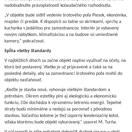
nadobudnutie právoplatnosti kolaudačného rozhodnutia.
„V objekte bude sídliť vedenie šrotového poľa Piesok, ekonómka,
majster či predák. K dispozícii sú šatne so skrinkami, sprchy a
kuchynka s jedálňou pre zamestnancov. Interiér je vybavený
novým nábytkom, klimatizáciou a na budove sú umiestnené
kamery,“ pokračoval.
Spĺňa všetky štandardy
V najbližších dňoch sa začne objekt naplno využívať na účely, na
ktorý bol postavený. Všetko je už pripravené a čaká sa na
posledné detaily, aby sa zamestnanci šrotového poľa mohli do
objektu nasťahovať.
„Keďže je stavba nová, vyhovuje všetkým štandardom a
potrebám. Okrem estetiky plní aj ekologickú a ekonomickú
funkciu, čiže dochádza k výraznému šetreniu energií. Tepelné
straty budú minimálne a nedajú sa porovnať s pôvodnou
stavbou. Súčasťou kotolne je tiež úsporný kondenzačný kotol,
vďaka ktorému bude objekt vykurovaný,“ uzavrel M. Turňa.
V súčasnosti je ešte potrebné dokončiť drobné úpravy v okolí,