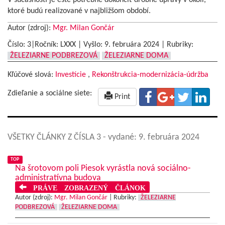
ktoré budú realizované v najbližšom období.
Autor (zdroj):
Mgr. Milan Gončár
Číslo: 3|Ročník: LXXX | Vyšlo:
9. februára 2024
|
Rubriky:
ŽELEZIARNE PODBREZOVÁ
ŽELEZIARNE DOMA
Kľúčové slová:
Investície
,
Rekonštrukcia-modernizácia-údržba
Zdieľanie a sociálne siete:
Print
VŠETKY ČLÁNKY Z ČÍSLA 3
- vydané: 9. februára 2024
TOP
Na šrotovom poli Piesok vyrástla nová sociálno-
administratívna budova
PRÁVE ZOBRAZENÝ ČLÁNOK
Autor (zdroj):
Mgr. Milan Gončár
|
Rubriky:
ŽELEZIARNE
PODBREZOVÁ
ŽELEZIARNE DOMA