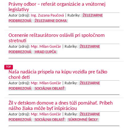
Právny odbor – referát organizácie a vnútornej
legislatívy
Autor (zdroj):
Ing. Zuzana Paučová
|
Rubriky:
ŽELEZIARNE
PODBREZOVÁ
ŽELEZIARNE DOMA
Ocenenie reštaurátorov oslávili pri spoločnom
stretnutí
Autor (zdroj):
Mgr. Milan Gončár
|
Rubriky:
ŽELEZIARNE
PODBREZOVÁ
HRAD ĽUPČA
TOP
Naša nadácia prispela na kúpu vozidla pre ťažko
choré deti
Autor (zdroj):
Mgr. Milan Gončár
|
Rubriky:
ŽELEZIARNE
PODBREZOVÁ
SOCIÁLNA OBLASŤ
Žil v detskom domove a dnes túži pomáhať. Príbeh
nášho žiaka môže byť inšpiráciou
Autor (zdroj):
Mgr. Milan Gončár
|
Rubriky:
ŽELEZIARNE
PODBREZOVÁ
SOCIÁLNA OBLASŤ
SÚKROMNÉ ŠKOLY