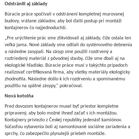
Odstránili aj základy
Búracie práce spočívali v odstránení kompletnej murovanej
budovy, vrátane základov, aby bol ďalší postup pri montáži
kontajnerov čo najjednoduchší.
„Pre urýchlenie prác sme zlikvidovali aj základy, čiže ostala len
veľká jama. Nové základy sme odliali do systémového debnenia
a následne zasypali. Na zásyp sme použili rozdrvený a
roztriedený materiál z pôvodnej stavby, čiže sme dbali aj na
ekologické hľadisko. Búracie práce musí v takýchto prípadoch
realizovať certifikovaná firma, aby všetky materiály ekologicky
zhodnotila. Následne došlo k ich rozdrveniu a spomínanému
použitiu na spätné zásypy,“ pokračoval.
Nová kotolňa
Pred dovozom kontajnerov musel byť priestor kompletne
pripravený, aby bolo možné ihneď začať s ich montážou.
Kontajnery priviezlo z Českej republiky jedenásť kamiónov.
Súčasťou vybavenia boli aj namontované sociálne zariadenia a
sprchy, čo zabezpečilo plynulejší priebeh montáže.