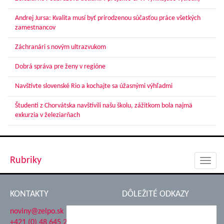
Andrej Jursa: Kvalita musí byť prirodzenou súčasťou práce všetkých
zamestnancov
Záchranári s novým ultrazvukom
Dobrá správa pre ženy v regióne
Navštívte slovenské Rio a kochajte sa úžasnými výhľadmi
Študenti z Chorvátska navštívili našu školu, zážitkom bola najmä
exkurzia v železiarňach
Rubriky
Toggl
navig
KONTAKTY
DÔLEŽITÉ ODKAZY
noviny@zelpo.sk
Hrad Ľupča
+421 (0) 48 645 2711
Súkromná spojená škola ŽP