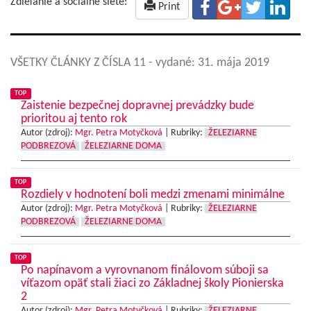
Zdieľanie a sociálne siete:
Print
VŠETKY ČLÁNKY Z ČÍSLA 11
- vydané: 31. mája 2019
TOP
Zaistenie bezpečnej dopravnej prevádzky bude
prioritou aj tento rok
Autor (zdroj):
Mgr. Petra Motyčková
|
Rubriky:
ŽELEZIARNE
PODBREZOVÁ
ŽELEZIARNE DOMA
TOP
Rozdiely v hodnotení boli medzi zmenami minimálne
Autor (zdroj):
Mgr. Petra Motyčková
|
Rubriky:
ŽELEZIARNE
PODBREZOVÁ
ŽELEZIARNE DOMA
TOP
Po napínavom a vyrovnanom finálovom súboji sa
víťazom opäť stali žiaci zo Základnej školy Pionierska
2
Autor (zdroj):
Mgr. Petra Motyčková
|
Rubriky:
ŽELEZIARNE