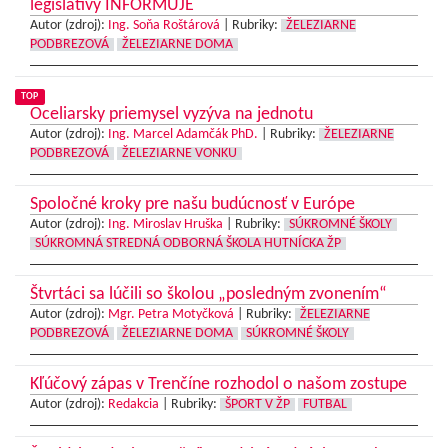
legislatívy INFORMUJE
Autor (zdroj):
Ing. Soňa Roštárová
|
Rubriky:
ŽELEZIARNE
PODBREZOVÁ
ŽELEZIARNE DOMA
TOP
Oceliarsky priemysel vyzýva na jednotu
Autor (zdroj):
Ing. Marcel Adamčák PhD.
|
Rubriky:
ŽELEZIARNE
PODBREZOVÁ
ŽELEZIARNE VONKU
Spoločné kroky pre našu budúcnosť v Európe
Autor (zdroj):
Ing. Miroslav Hruška
|
Rubriky:
SÚKROMNÉ ŠKOLY
SÚKROMNÁ STREDNÁ ODBORNÁ ŠKOLA HUTNÍCKA ŽP
Štvrtáci sa lúčili so školou „posledným zvonením“
Autor (zdroj):
Mgr. Petra Motyčková
|
Rubriky:
ŽELEZIARNE
PODBREZOVÁ
ŽELEZIARNE DOMA
SÚKROMNÉ ŠKOLY
Kľúčový zápas v Trenčíne rozhodol o našom zostupe
Autor (zdroj):
Redakcia
|
Rubriky:
ŠPORT V ŽP
FUTBAL