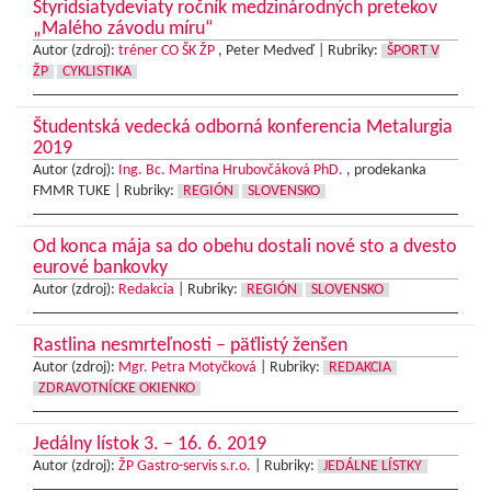
Štyridsiatydeviaty ročník medzinárodných pretekov
„Malého závodu míru“
Autor (zdroj):
tréner CO ŠK ŽP
, Peter Medveď |
Rubriky:
ŠPORT V
ŽP
CYKLISTIKA
Študentská vedecká odborná konferencia Metalurgia
2019
Autor (zdroj):
Ing. Bc. Martina Hrubovčáková PhD.
, prodekanka
FMMR TUKE |
Rubriky:
REGIÓN
SLOVENSKO
Od konca mája sa do obehu dostali nové sto a dvesto
eurové bankovky
Autor (zdroj):
Redakcia
|
Rubriky:
REGIÓN
SLOVENSKO
Rastlina nesmrteľnosti – päťlistý ženšen
Autor (zdroj):
Mgr. Petra Motyčková
|
Rubriky:
REDAKCIA
ZDRAVOTNÍCKE OKIENKO
Jedálny lístok 3. – 16. 6. 2019
Autor (zdroj):
ŽP Gastro-servis s.r.o.
|
Rubriky:
JEDÁLNE LÍSTKY