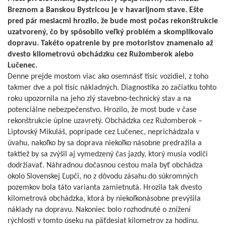
Breznom a Banskou Bystricou je v havarijnom stave. Ešte
pred pár mesiacmi hrozilo, že bude most počas rekonštrukcie
uzatvorený, čo by spôsobilo veľký problém a skomplikovalo
dopravu. Takéto opatrenie by pre motoristov znamenalo až
dvesto kilometrovú obchádzku cez Ružomberok alebo
Lučenec.
Denne prejde mostom viac ako osemnásť tisíc vozidiel, z toho
takmer dve a pol tisíc nákladných. Diagnostika zo začiatku tohto
roku upozornila na jeho zlý stavebno-technický stav a na
potenciálne nebezpečenstvo. Hrozilo, že most bude v čase
rekonštrukcie úplne uzavretý. Obchádzka cez Ružomberok –
Liptovský Mikuláš, poprípade cez Lučenec, neprichádzala v
úvahu, nakoľko by sa doprava niekoľko násobne predražila a
taktiež by sa zvýšil aj vymedzený čas jazdy, ktorý musia vodiči
dodržiavať. Náhradnou dočasnou cestou mala byť obchádza
okolo Slovenskej Ľupči, no z dôvodu zásahu do súkromných
pozemkov bola táto varianta zamietnutá. Hrozila tak dvesto
kilometrová obchádzka, ktorá by niekoľkonásobne prevýšila
náklady na dopravu. Nakoniec bolo rozhodnuté o znížení
rýchlosti v tomto úseku na päťdesiat kilometrov za hodinu.