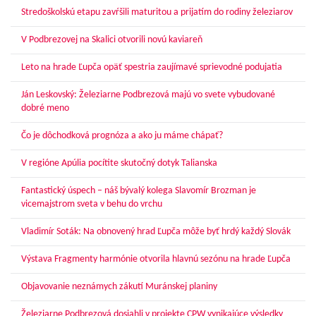
Stredoškolskú etapu zavŕšili maturitou a prijatím do rodiny železiarov
V Podbrezovej na Skalici otvorili novú kaviareň
Leto na hrade Ľupča opäť spestria zaujímavé sprievodné podujatia
Ján Leskovský: Železiarne Podbrezová majú vo svete vybudované
dobré meno
Čo je dôchodková prognóza a ako ju máme chápať?
V regióne Apúlia pocítite skutočný dotyk Talianska
Fantastický úspech – náš bývalý kolega Slavomír Brozman je
vicemajstrom sveta v behu do vrchu
Vladimír Soták: Na obnovený hrad Ľupča môže byť hrdý každý Slovák
Výstava Fragmenty harmónie otvorila hlavnú sezónu na hrade Ľupča
Objavovanie neznámych zákutí Muránskej planiny
Železiarne Podbrezová dosiahli v projekte CPW vynikajúce výsledky