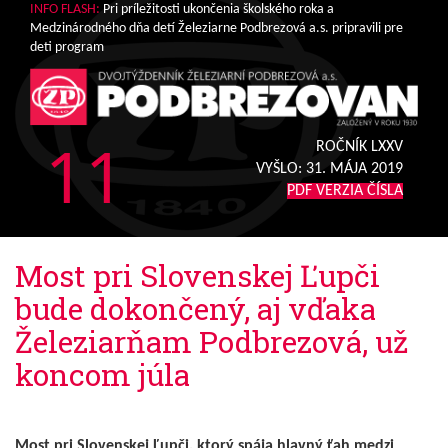
INFO FLASH:
Pri príležitosti ukončenia školského roka a
Medzinárodného dňa detí Železiarne Podbrezová a.s. pripravili pre
deti program
11
ROČNÍK LXXV
VYŠLO:
31. MÁJA 2019
PDF VERZIA ČÍSLA
Most pri Slovenskej Ľupči
bude dokončený, aj vďaka
Železiarňam Podbrezová, už
koncom júla
Most pri Slovenskej Ľupči, ktorý spája hlavný ťah medzi