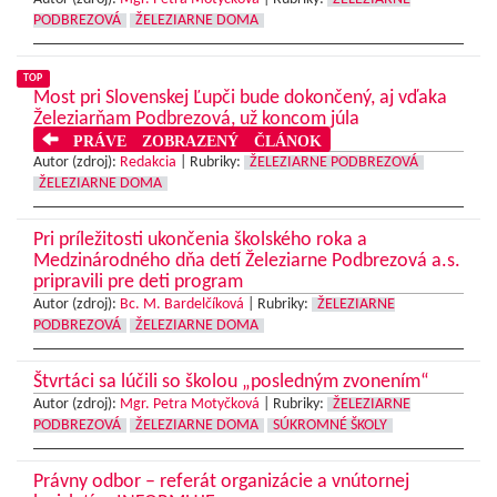
PODBREZOVÁ
ŽELEZIARNE DOMA
TOP
Most pri Slovenskej Ľupči bude dokončený, aj vďaka
Železiarňam Podbrezová, už koncom júla
PRÁVE ZOBRAZENÝ ČLÁNOK
Autor (zdroj):
Redakcia
|
Rubriky:
ŽELEZIARNE PODBREZOVÁ
ŽELEZIARNE DOMA
Pri príležitosti ukončenia školského roka a
Medzinárodného dňa detí Železiarne Podbrezová a.s.
pripravili pre deti program
Autor (zdroj):
Bc. M. Bardelčíková
|
Rubriky:
ŽELEZIARNE
PODBREZOVÁ
ŽELEZIARNE DOMA
Štvrtáci sa lúčili so školou „posledným zvonením“
Autor (zdroj):
Mgr. Petra Motyčková
|
Rubriky:
ŽELEZIARNE
PODBREZOVÁ
ŽELEZIARNE DOMA
SÚKROMNÉ ŠKOLY
Právny odbor – referát organizácie a vnútornej