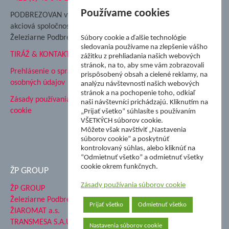
Nadácia Železiarne
Používame cookies
PODBREZOVAN vydáva
Podbrezová
akciová spoločnosť
Hutnícke múzeum
Železiarne Podbrezová
Súbory cookie a ďalšie technológie
ŽP Informatika s.r.o.
sledovania používame na zlepšenie vášho
TIRÁŽ & KONTAKT
ŠK Železiarne Podbrezová
zážitku z prehliadania našich webových
stránok, na to, aby sme vám zobrazovali
Tále a.s.
Prehlásenie o spracovaní
prispôsobený obsah a cielené reklamy, na
osobných údajov
analýzu návštevnosti našich webových
stránok a na pochopenie toho, odkiaľ
Zásady používania súborov
naši návštevníci prichádzajú. Kliknutím na
cookie
„Prijať všetko” súhlasíte s používaním
VŠETKÝCH súborov cookie.
Môžete však navštíviť „Nastavenia
súborov cookie” a poskytnúť
kontrolovaný súhlas, alebo kliknúť na
“Odmietnuť všetko” a odmietnuť všetky
cookie okrem funkčnych.
ŽP GROUP
Zásady používania súborov cookie
ŽP GROUP
Železiarne Podbrezová a.s.
Prijať všetko
Odmietnuť všetko
ŽIAROMAT a.s.
TRANSMESA S.A.U.
Nastavenia súborov cookie