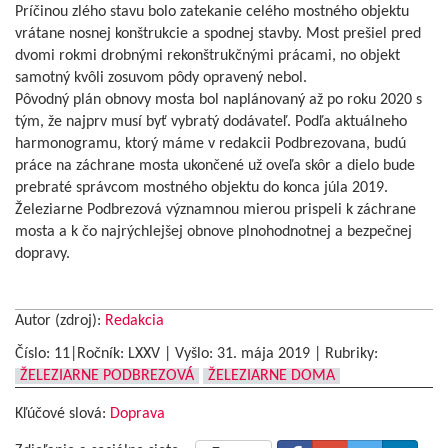
Príčinou zlého stavu bolo zatekanie celého mostného objektu
vrátane nosnej konštrukcie a spodnej stavby. Most prešiel pred
dvomi rokmi drobnými rekonštrukčnými prácami, no objekt
samotný kvôli zosuvom pôdy opravený nebol.
Pôvodný plán obnovy mosta bol naplánovaný až po roku 2020 s
tým, že najprv musí byť vybratý dodávateľ. Podľa aktuálneho
harmonogramu, ktorý máme v redakcii Podbrezovana, budú
práce na záchrane mosta ukončené už oveľa skôr a dielo bude
prebraté správcom mostného objektu do konca júla 2019.
Železiarne Podbrezová významnou mierou prispeli k záchrane
mosta a k čo najrýchlejšej obnove plnohodnotnej a bezpečnej
dopravy.
Autor (zdroj):
Redakcia
Číslo: 11|Ročník: LXXV | Vyšlo:
31. mája 2019
|
Rubriky:
ŽELEZIARNE PODBREZOVÁ
ŽELEZIARNE DOMA
Kľúčové slová:
Doprava