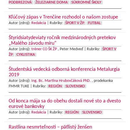
PODBREZOVÁ
ŽELEZIARNE DOMA
SÚKROMNÉ ŠKOLY
Kľúčový zápas v Trenčíne rozhodol o našom zostupe
Autor (zdroj):
Redakcia
|
Rubriky:
ŠPORT V ŽP
FUTBAL
Štyridsiatydeviaty ročník medzinárodných pretekov
„Malého závodu míru“
Autor (zdroj):
tréner CO ŠK ŽP
, Peter Medveď |
Rubriky:
ŠPORT V
ŽP
CYKLISTIKA
Študentská vedecká odborná konferencia Metalurgia
2019
Autor (zdroj):
Ing. Bc. Martina Hrubovčáková PhD.
, prodekanka
FMMR TUKE |
Rubriky:
REGIÓN
SLOVENSKO
Od konca mája sa do obehu dostali nové sto a dvesto
eurové bankovky
Autor (zdroj):
Redakcia
|
Rubriky:
REGIÓN
SLOVENSKO
Rastlina nesmrteľnosti – päťlistý ženšen