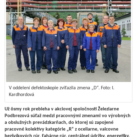
V oddelení defektoskopie zvíťazila zmena „D“. Foto: I.
Kardhordová
Už ôsmy rok prebieha v akciovej spoločnosti Železiarne
Podbrezová súťaž medzi pracovnými zmenami vo výrobných
a obslužných prevádzkarňach, do ktorej sú zapojené
pracovné kolektívy kategórie „R“ z oceliarne, valcovne
bezšvíkových rúr, ťahárne rúr, centrálnej údržby, energetiky,