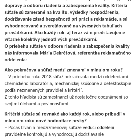
dopravy a odboru riadenia a zabezpečenia kvality. Kritéria
súťaže sú zamerané na kvalitu, výsledky hospodárenia,
dodržiavanie zásad bezpečnosti pri práci a reklamácie, a sú
vyhodnocované a zverejňované na vývesných tabuliach
prevádzkarní. Ako každý rok, aj teraz vám predstavujeme
víťazné kolektívy jednotlivých prevádzkarní.
O priebehu súťaže v odbore riadenia a zabezpečenia kvality
nás informovala Mária Dekrétová, referentka reklamačného
oddelenia:
Ako pokračovala súťaž medzi zmenami v minulom roku?
– V priebehu roku 2018 súťaž pokračovala medzi oddeleniami
chemického laboratória, mechanickej skúšobne a defektoskopie
podľa nezmenených pravidiel a kritérií.
Z tohto hľadiska sú zamestnanci už dostatočne oboznámení so
svojimi úlohami a povinnosťami.
Kritériá súťaže sú rovnaké ako každý rok, alebo pribudli v
minulom roku nové hodnotiace prvky?
– Počas trvania medzizmenovej súťaže vedúci oddelení
pravidelne kontrolujú a vyhodnocujú dodržiavanie