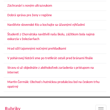
Záchranári s novým ultrazvukom
Dobrá správa pre ženy v regióne
Navštívte slovenské Rio a kochajte sa úžasnými výhľadmi
Študenti z Chorvátska navštívili našu školu, zážitkom bola najmä
exkurzia v železiarňach
Hrad ožil tajomnými nočnými prehliadkami
V pohárovej histórii sme po tretíkrát ostali pred bránami finále
Stravu si už objednáte z akéhokoľvek zariadenia s prístupom na
internet
Martin Čermák: Obchod s hutníckou produkciou bol na českom trhu
opatrný
Rubriky
Toggl