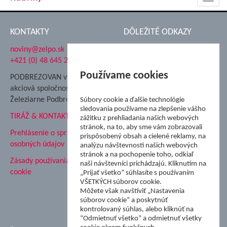
navig
KONTAKTY
DÔLEŽITÉ ODKAZY
noviny@zelpo.sk
Hrad Ľupča
+421 (0) 48 645 2711
Súkromná spojená škola ŽP
Nadácia Železiarne
Používame cookies
PODBREZOVAN vydáva
Podbrezová
akciová spoločnosť
Hutnícke múzeum
Železiarne Podbrezová
Súbory cookie a ďalšie technológie
ŽP Informatika s.r.o.
sledovania používame na zlepšenie vášho
TIRÁŽ & KONTAKT
ŠK Železiarne Podbrezová
zážitku z prehliadania našich webových
Tále a.s.
stránok, na to, aby sme vám zobrazovali
Prehlásenie o spracovaní
prispôsobený obsah a cielené reklamy, na
osobných údajov
analýzu návštevnosti našich webových
stránok a na pochopenie toho, odkiaľ
Zásady používania súborov
naši návštevníci prichádzajú. Kliknutím na
cookie
„Prijať všetko” súhlasíte s používaním
VŠETKÝCH súborov cookie.
Môžete však navštíviť „Nastavenia
súborov cookie” a poskytnúť
kontrolovaný súhlas, alebo kliknúť na
“Odmietnuť všetko” a odmietnuť všetky