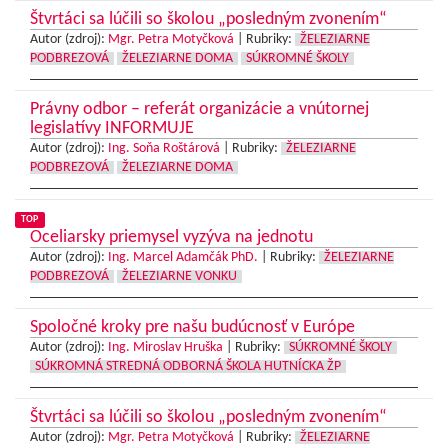
Štvrtáci sa lúčili so školou „posledným zvonením“
Autor (zdroj):
Mgr. Petra Motyčková
|
Rubriky:
ŽELEZIARNE
PODBREZOVÁ
ŽELEZIARNE DOMA
SÚKROMNÉ ŠKOLY
Právny odbor – referát organizácie a vnútornej
legislatívy INFORMUJE
Autor (zdroj):
Ing. Soňa Roštárová
|
Rubriky:
ŽELEZIARNE
PODBREZOVÁ
ŽELEZIARNE DOMA
TOP
Oceliarsky priemysel vyzýva na jednotu
Autor (zdroj):
Ing. Marcel Adamčák PhD.
|
Rubriky:
ŽELEZIARNE
PODBREZOVÁ
ŽELEZIARNE VONKU
Spoločné kroky pre našu budúcnosť v Európe
Autor (zdroj):
Ing. Miroslav Hruška
|
Rubriky:
SÚKROMNÉ ŠKOLY
SÚKROMNÁ STREDNÁ ODBORNÁ ŠKOLA HUTNÍCKA ŽP
Štvrtáci sa lúčili so školou „posledným zvonením“
Autor (zdroj):
Mgr. Petra Motyčková
|
Rubriky:
ŽELEZIARNE