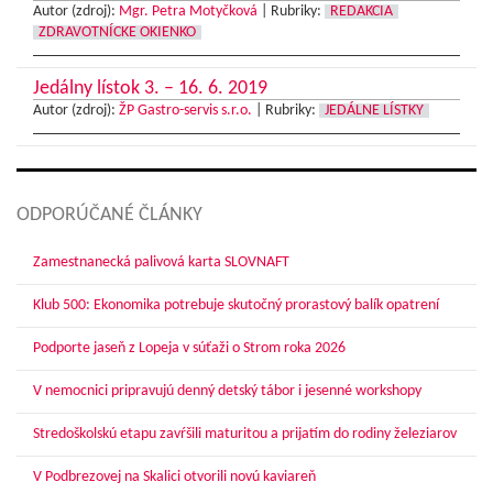
Autor (zdroj):
Mgr. Petra Motyčková
|
Rubriky:
REDAKCIA
ZDRAVOTNÍCKE OKIENKO
Jedálny lístok 3. – 16. 6. 2019
Autor (zdroj):
ŽP Gastro-servis s.r.o.
|
Rubriky:
JEDÁLNE LÍSTKY
ODPORÚČANÉ ČLÁNKY
Zamestnanecká palivová karta SLOVNAFT
Klub 500: Ekonomika potrebuje skutočný prorastový balík opatrení
Podporte jaseň z Lopeja v súťaži o Strom roka 2026
V nemocnici pripravujú denný detský tábor i jesenné workshopy
Stredoškolskú etapu zavŕšili maturitou a prijatím do rodiny železiarov
V Podbrezovej na Skalici otvorili novú kaviareň