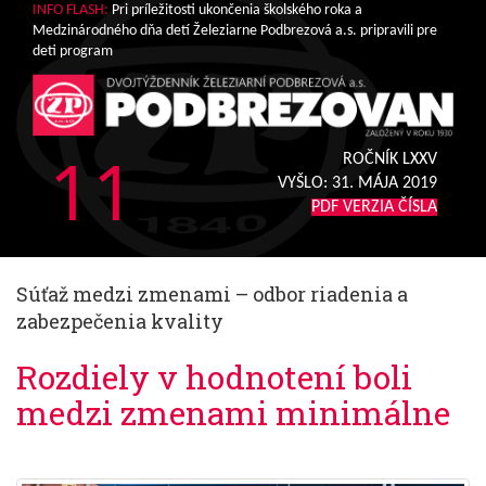
INFO FLASH:
Pri príležitosti ukončenia školského roka a
Medzinárodného dňa detí Železiarne Podbrezová a.s. pripravili pre
deti program
11
ROČNÍK LXXV
VYŠLO:
31. MÁJA 2019
PDF VERZIA ČÍSLA
Súťaž medzi zmenami – odbor riadenia a
zabezpečenia kvality
Rozdiely v hodnotení boli
medzi zmenami minimálne