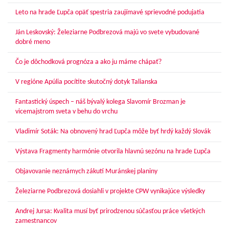
Leto na hrade Ľupča opäť spestria zaujímavé sprievodné podujatia
Ján Leskovský: Železiarne Podbrezová majú vo svete vybudované
dobré meno
Čo je dôchodková prognóza a ako ju máme chápať?
V regióne Apúlia pocítite skutočný dotyk Talianska
Fantastický úspech – náš bývalý kolega Slavomír Brozman je
vicemajstrom sveta v behu do vrchu
Vladimír Soták: Na obnovený hrad Ľupča môže byť hrdý každý Slovák
Výstava Fragmenty harmónie otvorila hlavnú sezónu na hrade Ľupča
Objavovanie neznámych zákutí Muránskej planiny
Železiarne Podbrezová dosiahli v projekte CPW vynikajúce výsledky
Andrej Jursa: Kvalita musí byť prirodzenou súčasťou práce všetkých
zamestnancov