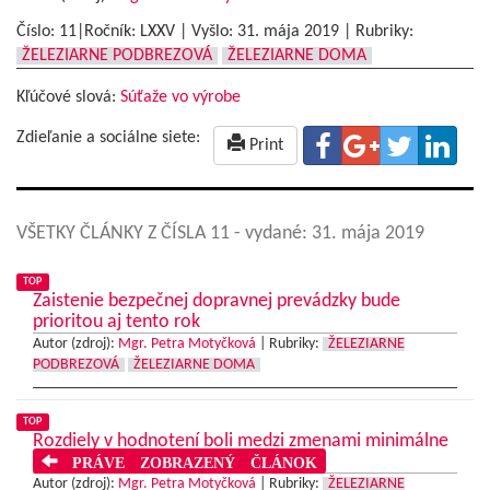
Číslo: 11|Ročník: LXXV | Vyšlo:
31. mája 2019
|
Rubriky:
ŽELEZIARNE PODBREZOVÁ
ŽELEZIARNE DOMA
Kľúčové slová:
Súťaže vo výrobe
Zdieľanie a sociálne siete:
Print
VŠETKY ČLÁNKY Z ČÍSLA 11
- vydané: 31. mája 2019
TOP
Zaistenie bezpečnej dopravnej prevádzky bude
prioritou aj tento rok
Autor (zdroj):
Mgr. Petra Motyčková
|
Rubriky:
ŽELEZIARNE
PODBREZOVÁ
ŽELEZIARNE DOMA
TOP
Rozdiely v hodnotení boli medzi zmenami minimálne
PRÁVE ZOBRAZENÝ ČLÁNOK
Autor (zdroj):
Mgr. Petra Motyčková
|
Rubriky:
ŽELEZIARNE