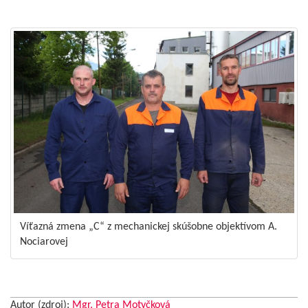
Víťazná zmena „C“ z mechanickej skúšobne objektívom A.
Nociarovej
Autor (zdroj):
Mgr. Petra Motyčková