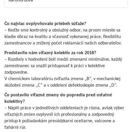
Kardhordová
Čo najviac ovplyvňovalo priebeh súťaže?
– Keďže sme kontrolný a obslužný odbor, na prvom mieste sa
kladie dôraz na kvalitu a včasnosť vykonanej práce, flexibilitu
zamestnancov a znížený počet reklamácií našich odberateľov.
Predstavíte nám víťazný kolektív za rok 2018?
– Rozdiely v hodnotení boli medzi zmenami minimálne, každý
zamestnanec sa snažil pristupovať k práci v kolektíve
zodpovedne.
V chemickom laboratóriu zvíťazila zmena „B“, v mechanickej
skúšobni zmena „C“ a v oddelení defektoskopie zmena „D“.
Čo postavilo víťazné zmeny do popredia pred ostatné
kolektívy?
– Náplň práce v jednotlivých oddeleniach je rôzna, avšak výber
víťazných zmien ovplyvnil ich profesionálny a zodpovedný
prístup k požiadavkám prevádzkarní oceliarne, valcovne a
ťahárni rúr.